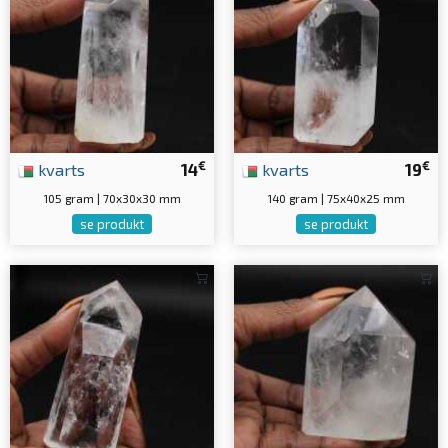
€
€
kvarts
14
kvarts
19
105 gram | 70x30x30 mm
140 gram | 75x40x25 mm
se produkt
se produkt