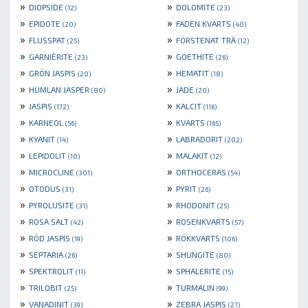
»
»
DIOPSIDE
DOLOMITE
(12)
(23)
»
»
EPIDOTE
FADEN KVARTS
(20)
(40)
»
»
FLUSSPAT
FÖRSTENAT TRÄ
(25)
(12)
»
»
GARNIÈRITE
GOETHITE
(23)
(26)
»
»
GRÖN JASPIS
HEMATIT
(20)
(18)
»
»
HUMLAN JASPER
JADE
(80)
(20)
»
»
JASPIS
KALCIT
(172)
(116)
»
»
KARNEOL
KVARTS
(56)
(165)
»
»
KYANIT
LABRADORIT
(14)
(202)
»
»
LEPIDOLIT
MALAKIT
(10)
(12)
»
»
MICROCLINE
ORTHOCERAS
(301)
(54)
»
»
OTODUS
PYRIT
(31)
(26)
»
»
PYROLUSITE
RHODONIT
(31)
(25)
»
»
ROSA SALT
ROSENKVARTS
(42)
(57)
»
»
RÖD JASPIS
RÖKKVARTS
(19)
(106)
»
»
SEPTARIA
SHUNGITE
(26)
(80)
»
»
SPEKTROLIT
SPHALERITE
(11)
(15)
»
»
TRILOBIT
TURMALIN
(25)
(99)
»
»
VANADINIT
ZEBRA JASPIS
(39)
(27)