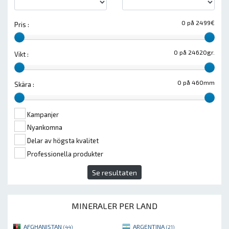
0 på 2499€
Pris :
0 på 24620gr.
Vikt :
0 på 460mm
Skära :
Kampanjer
Nyankomna
Delar av högsta kvalitet
Professionella produkter
Se resultaten
MINERALER PER LAND
AFGHANISTAN
ARGENTINA
(44)
(21)