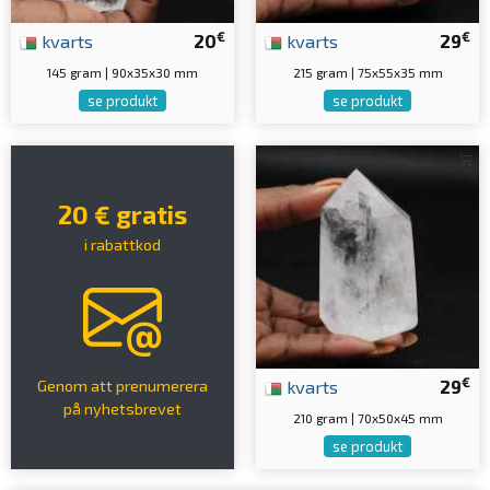
€
€
kvarts
20
kvarts
29
145 gram | 90x35x30 mm
215 gram | 75x55x35 mm
se produkt
se produkt
20 € gratis
i rabattkod
€
kvarts
29
Genom att prenumerera
på nyhetsbrevet
210 gram | 70x50x45 mm
se produkt