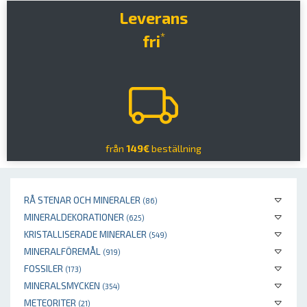
Leverans
*
fri
från
149€
beställning
RÅ STENAR OCH MINERALER
(86)
MINERALDEKORATIONER
(625)
KRISTALLISERADE MINERALER
(549)
MINERALFÖREMÅL
(919)
FOSSILER
(173)
MINERALSMYCKEN
(354)
METEORITER
(21)