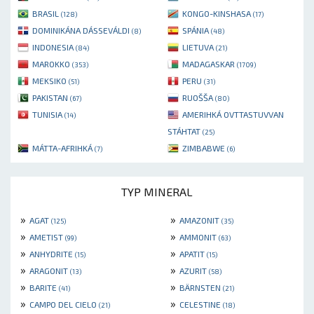
BRASIL
KONGO-KINSHASA
(128)
(17)
DOMINIKÁNA DÁSSEVÁLDI
SPÁNIA
(8)
(48)
INDONESIA
LIETUVA
(84)
(21)
MAROKKO
MADAGASKAR
(353)
(1709)
MEKSIKO
PERU
(51)
(31)
PAKISTAN
RUOŠŠA
(67)
(80)
TUNISIA
AMERIHKÁ OVTTASTUVVAN
(14)
STÁHTAT
(25)
MÁTTA-AFRIHKÁ
ZIMBABWE
(7)
(6)
TYP MINERAL
»
»
AGAT
AMAZONIT
(125)
(35)
»
»
AMETIST
AMMONIT
(99)
(63)
»
»
ANHYDRITE
APATIT
(15)
(15)
»
»
ARAGONIT
AZURIT
(13)
(58)
»
»
BARITE
BÄRNSTEN
(41)
(21)
»
»
CAMPO DEL CIELO
CELESTINE
(21)
(18)