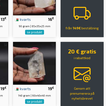
€
€
13
kvarts
16
mm
90 gram | 65x35x25 mm
från
149€
beställning
se produkt
20 € gratis
i rabattkod
€
€
19
kvarts
19
Genom att
prenumerera på
 mm
140 gram | 60x40x40 mm
nyhetsbrevet
se produkt