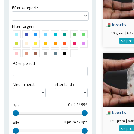
Efter kategori :
kvarts
Efter färger :
80 gram | 60
se pro
På en period :
Med mineral :
Efter land :
0 på 2499€
Pris :
kvarts
125 gram | 6
0 på 24620gr.
Vikt :
se pro