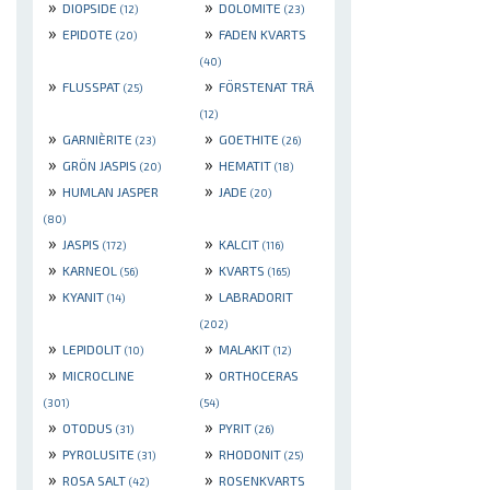
»
»
DIOPSIDE
DOLOMITE
(12)
(23)
»
»
EPIDOTE
FADEN KVARTS
(20)
(40)
»
»
FLUSSPAT
FÖRSTENAT TRÄ
(25)
(12)
»
»
GARNIÈRITE
GOETHITE
(23)
(26)
»
»
GRÖN JASPIS
HEMATIT
(20)
(18)
»
»
HUMLAN JASPER
JADE
(20)
(80)
»
»
JASPIS
KALCIT
(172)
(116)
»
»
KARNEOL
KVARTS
(56)
(165)
»
»
KYANIT
LABRADORIT
(14)
(202)
»
»
LEPIDOLIT
MALAKIT
(10)
(12)
»
»
MICROCLINE
ORTHOCERAS
(301)
(54)
»
»
OTODUS
PYRIT
(31)
(26)
»
»
PYROLUSITE
RHODONIT
(31)
(25)
»
»
ROSA SALT
ROSENKVARTS
(42)