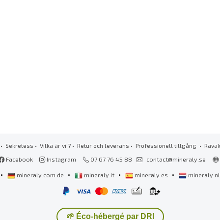
•
Sekretess
•
Vilka är vi ?
•
Retur och leverans
•
Professionell tillgång
• Rava
Facebook
Instagram
07 67 76 45 88
contact@mineraly.se
•
•
•
•
mineraly.com.de
mineraly.it
mineraly.es
mineraly.n
🌱 Éco-hébergé par DRI