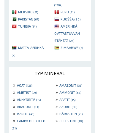
(1709)
MEKSIKO
PERU
(51)
(31)
PAKISTAN
RUOŠŠA
(67)
(80)
TUNISIA
AMERIHKÁ
(14)
OVTTASTUVVAN
STÁHTAT
(25)
MÁTTA-AFRIHKÁ
ZIMBABWE
(6)
(7)
TYP MINERAL
»
»
AGAT
AMAZONIT
(125)
(35)
»
»
AMETIST
AMMONIT
(99)
(63)
»
»
ANHYDRITE
APATIT
(15)
(15)
»
»
ARAGONIT
AZURIT
(13)
(58)
»
»
BARITE
BÄRNSTEN
(41)
(21)
»
»
CAMPO DEL CIELO
CELESTINE
(18)
(21)