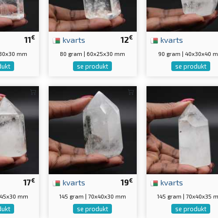
€
€
11
kvarts
12
kvarts
x30x30 mm
80 gram | 60x25x30 mm
90 gram | 40x30x40 
dukt
se produkt
se produkt
€
€
17
kvarts
19
kvarts
0x45x30 mm
145 gram | 70x40x30 mm
145 gram | 70x40x35
dukt
se produkt
se produkt