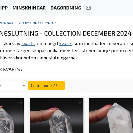
IPP
MINSKNINGAR
DAGORDNING
MLINGAR
KVARTSINNESLUTNING
NESLUTNING - COLLECTION DECEMBER 2024
r skärs av
kvarts
, en mängd
kvarts
som innehåller mineraler so
terande färger, skapar unika mönster i stenen. Varje prisma e
häver skönheten i inneslutningarna.
 KVARTS :
Collection 527