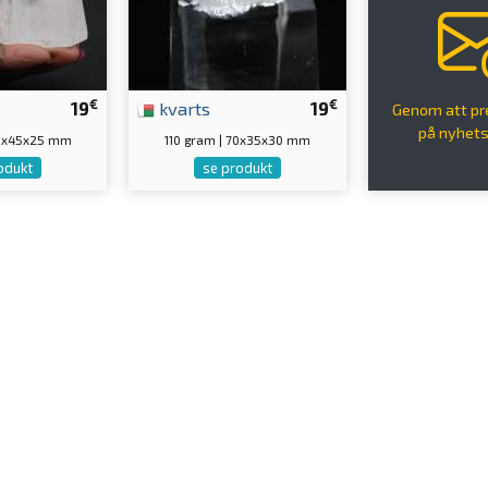
€
€
19
kvarts
19
Genom att p
på nyhet
60x45x25 mm
110 gram | 70x35x30 mm
odukt
se produkt