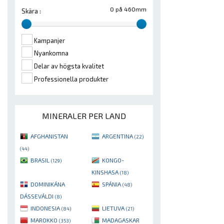
0 på 460mm
Skära :
Kampanjer
Nyankomna
Delar av högsta kvalitet
Professionella produkter
MINERALER PER LAND
AFGHANISTAN
ARGENTINA
(22)
(44)
BRASIL
KONGO-
(129)
KINSHASA
(18)
DOMINIKÁNA
SPÁNIA
(48)
DÁSSEVÁLDI
(8)
INDONESIA
LIETUVA
(84)
(21)
MAROKKO
MADAGASKAR
(353)