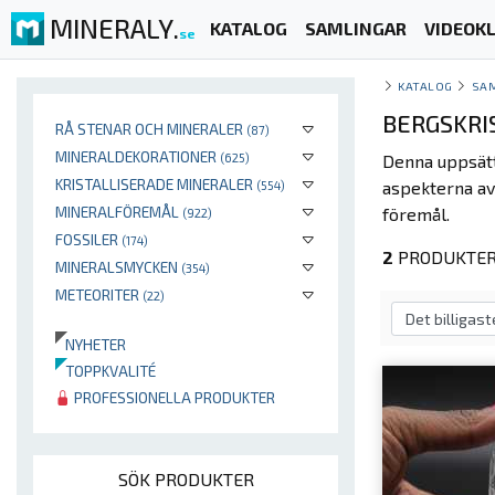
MINERALY.
KATALOG
SAMLINGAR
VIDEOKL
se
KATALOG
SA
BERGSKRI
RÅ STENAR OCH MINERALER
(87)
MINERALDEKORATIONER
(625)
Denna uppsätt
KRISTALLISERADE MINERALER
aspekterna a
(554)
MINERALFÖREMÅL
föremål.
(922)
FOSSILER
(174)
2
PRODUKTER 
MINERALSMYCKEN
(354)
METEORITER
(22)
NYHETER
TOPPKVALITÉ
PROFESSIONELLA PRODUKTER
SÖK PRODUKTER