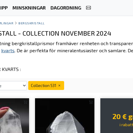
IPP
MINSKNINGAR
DAGORDNING
MLINGAR
BERGSKRISTALL
STALL - COLLECTION NOVEMBER 2024
ning bergkristallprismor framhäver renheten och transparense
v
kvarts
. De är perfekta för mineralentusiaster och samlare. De
KVARTS :
Collection 531
20 € g
i rabat