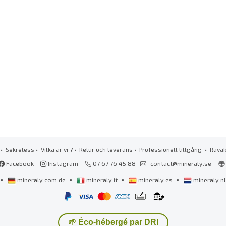
•
Sekretess
•
Vilka är vi ?
•
Retur och leverans
•
Professionell tillgång
• Rava
Facebook
Instagram
07 67 76 45 88
contact@mineraly.se
•
•
•
•
mineraly.com.de
mineraly.it
mineraly.es
mineraly.n
🌱 Éco-hébergé par DRI