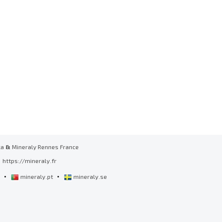
ka
&
Mineraly Rennes France
https://mineraly.fr
•
•
l
mineraly.pt
mineraly.se