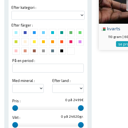
Efter kategori :
Efter färger :
kvarts
110 gram | 
se pr
På en period :
Med mineral :
Efter land :
0 på 2499€
Pris :
0 på 24620gr.
Vikt :