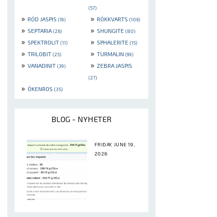
(57)
»
»
RÖD JASPIS
RÖKKVARTS
(19)
(106)
»
»
SEPTARIA
SHUNGITE
(26)
(80)
»
»
SPEKTROLIT
SPHALERITE
(11)
(15)
»
»
TRILOBIT
TURMALIN
(25)
(99)
»
»
VANADINIT
ZEBRA JASPIS
(39)
(27)
»
ÖKENROS
(35)
BLOG - NYHETER
FRIDAY, JUNE 19,
2026