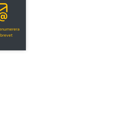
renumerera
sbrevet