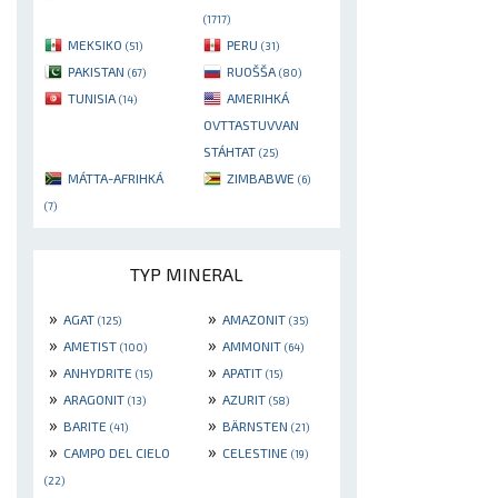
(1717)
MEKSIKO
PERU
(51)
(31)
PAKISTAN
RUOŠŠA
(67)
(80)
TUNISIA
AMERIHKÁ
(14)
OVTTASTUVVAN
STÁHTAT
(25)
MÁTTA-AFRIHKÁ
ZIMBABWE
(6)
(7)
TYP MINERAL
»
»
AGAT
AMAZONIT
(125)
(35)
»
»
AMETIST
AMMONIT
(100)
(64)
»
»
ANHYDRITE
APATIT
(15)
(15)
»
»
ARAGONIT
AZURIT
(13)
(58)
»
»
BARITE
BÄRNSTEN
(41)
(21)
»
»
CAMPO DEL CIELO
CELESTINE
(19)
(22)