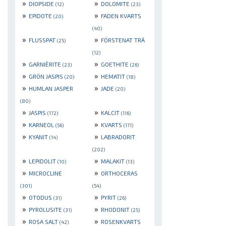
»
»
DIOPSIDE
DOLOMITE
(12)
(23)
»
»
EPIDOTE
FADEN KVARTS
(20)
(40)
»
»
FLUSSPAT
FÖRSTENAT TRÄ
(25)
(12)
»
»
GARNIÈRITE
GOETHITE
(23)
(26)
»
»
GRÖN JASPIS
HEMATIT
(20)
(18)
»
»
HUMLAN JASPER
JADE
(20)
(80)
»
»
JASPIS
KALCIT
(172)
(116)
»
»
KARNEOL
KVARTS
(56)
(171)
»
»
KYANIT
LABRADORIT
(14)
(202)
»
»
LEPIDOLIT
MALAKIT
(10)
(13)
»
»
MICROCLINE
ORTHOCERAS
(301)
(54)
»
»
OTODUS
PYRIT
(31)
(26)
»
»
PYROLUSITE
RHODONIT
(31)
(25)
»
»
ROSA SALT
ROSENKVARTS
(42)