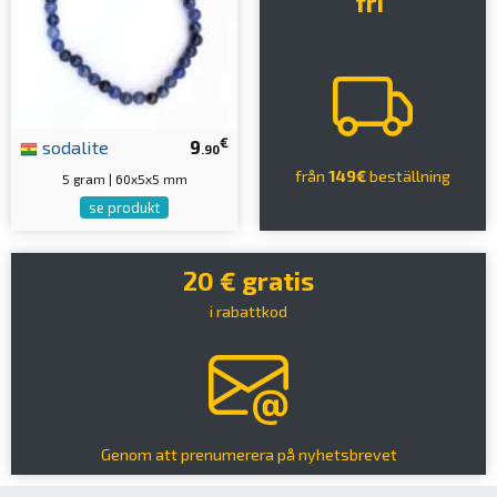
fri
€
sodalite
9
.90
från
149€
beställning
5 gram | 60x5x5 mm
se produkt
20 € gratis
i rabattkod
Genom att prenumerera på nyhetsbrevet