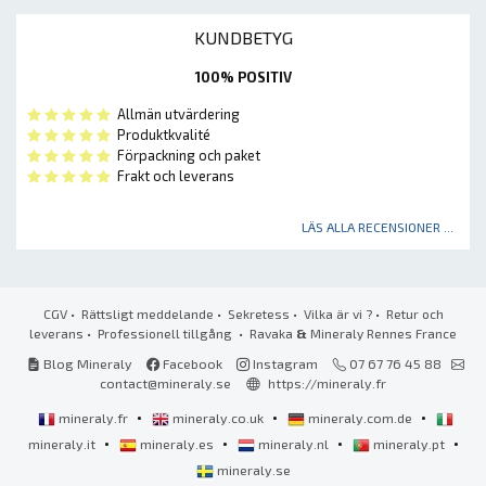
KUNDBETYG
100% POSITIV
Allmän utvärdering
Produktkvalité
Förpackning och paket
Frakt och leverans
LÄS ALLA RECENSIONER ...
CGV
•
Rättsligt meddelande
•
Sekretess
•
Vilka är vi ?
•
Retur och
leverans
•
Professionell tillgång
• Ravaka
&
Mineraly Rennes France
Blog Mineraly
Facebook
Instagram
07 67 76 45 88
contact@mineraly.se
https://mineraly.fr
•
•
•
mineraly.fr
mineraly.co.uk
mineraly.com.de
•
•
•
•
mineraly.it
mineraly.es
mineraly.nl
mineraly.pt
mineraly.se