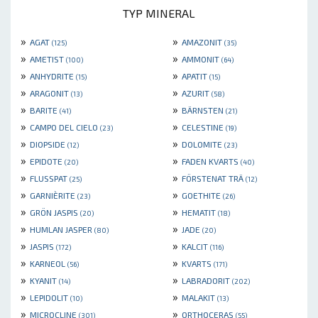
TYP MINERAL
»
»
AGAT
AMAZONIT
(125)
(35)
»
»
AMETIST
AMMONIT
(100)
(64)
»
»
ANHYDRITE
APATIT
(15)
(15)
»
»
ARAGONIT
AZURIT
(13)
(58)
»
»
BARITE
BÄRNSTEN
(41)
(21)
»
»
CAMPO DEL CIELO
CELESTINE
(23)
(19)
»
»
DIOPSIDE
DOLOMITE
(12)
(23)
»
»
EPIDOTE
FADEN KVARTS
(20)
(40)
»
»
FLUSSPAT
FÖRSTENAT TRÄ
(25)
(12)
»
»
GARNIÈRITE
GOETHITE
(23)
(26)
»
»
GRÖN JASPIS
HEMATIT
(20)
(18)
»
»
HUMLAN JASPER
JADE
(80)
(20)
»
»
JASPIS
KALCIT
(172)
(116)
»
»
KARNEOL
KVARTS
(56)
(171)
»
»
KYANIT
LABRADORIT
(14)
(202)
»
»
LEPIDOLIT
MALAKIT
(10)
(13)
»
»
MICROCLINE
ORTHOCERAS
(301)
(55)