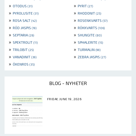
»
»
OTODUS
PYRIT
(31)
(27)
»
»
PYROLUSITE
RHODONIT
(31)
(25)
»
»
ROSA SALT
ROSENKVARTS
(42)
(57)
»
»
RÖD JASPIS
RÖKKVARTS
(19)
(106)
»
»
SEPTARIA
SHUNGITE
(26)
(80)
»
»
SPEKTROLIT
SPHALERITE
(11)
(15)
»
»
TRILOBIT
TURMALIN
(25)
(99)
»
»
VANADINIT
ZEBRA JASPIS
(39)
(27)
»
ÖKENROS
(35)
BLOG - NYHETER
FRIDAY, JUNE 19, 2026