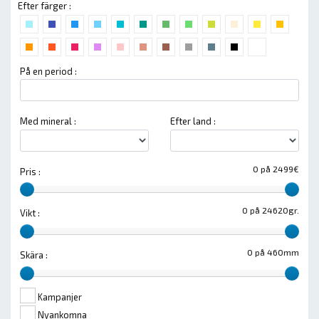
Efter färger :
På en period :
Med mineral :
Efter land :
0 på 2499€
Pris :
0 på 24620gr.
Vikt :
0 på 460mm
Skära :
Kampanjer
Nyankomna