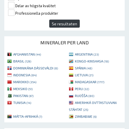
Delar av högsta kvalitet
Professionella produkter
Se resultaten
MINERALER PER LAND
AFGHANISTAN
ARGENTINA
(44)
(23)
BRASIL
KONGO-KINSHASA
(129)
(18)
DOMINIKÁNA DÁSSEVÁLDI
SPÁNIA
(8)
(48)
INDONESIA
LIETUVA
(84)
(21)
MAROKKO
MADAGASKAR
(354)
(1717)
MEKSIKO
PERU
(51)
(32)
PAKISTAN
RUOŠŠA
(67)
(80)
TUNISIA
AMERIHKÁ OVTTASTUVVAN
(14)
STÁHTAT
(25)
MÁTTA-AFRIHKÁ
ZIMBABWE
(7)
(6)