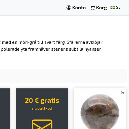
Konto
Korg
SE
t
med en mörkgrå till svart färg. Sfärerna avslöjar
ta, polerade yta framhäver stenens subtila nyanser.
20 € gratis
i rabattkod