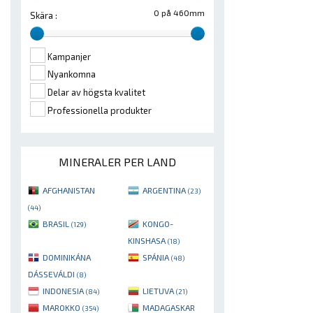
0 på 460mm
Skära :
Kampanjer
Nyankomna
Delar av högsta kvalitet
Professionella produkter
MINERALER PER LAND
AFGHANISTAN
ARGENTINA
(23)
(44)
BRASIL
KONGO-
(129)
KINSHASA
(18)
DOMINIKÁNA
SPÁNIA
(48)
DÁSSEVÁLDI
(8)
INDONESIA
LIETUVA
(84)
(21)
MAROKKO
MADAGASKAR
(354)