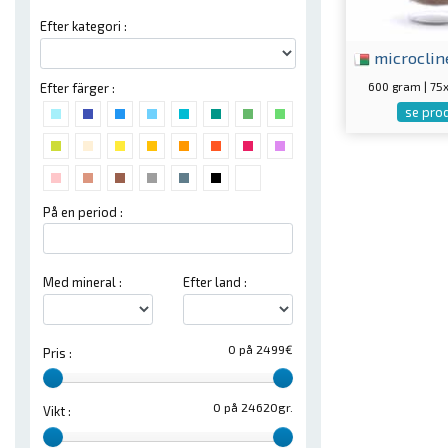
Efter kategori :
microclin
600 gram | 7
Efter färger :
se pro
På en period :
Med mineral :
Efter land :
0 på 2499€
Pris :
0 på 24620gr.
Vikt :