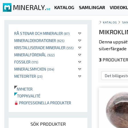
MINERALY.
KATALOG
SAMLINGAR
VIDEOKL
se
KATALOG
SA
MIKROKLI
RÅ STENAR OCH MINERALER
(87)
MINERALDEKORATIONER
(625)
Denna uppsät
KRISTALLISERADE MINERALER
silverfärgade 
(555)
MINERALFÖREMÅL
(922)
3
PRODUKTER 
FOSSILER
(175)
MINERALSMYCKEN
(354)
METEORITER
(23)
NYHETER
TOPPKVALITÉ
PROFESSIONELLA PRODUKTER
SÖK PRODUKTER