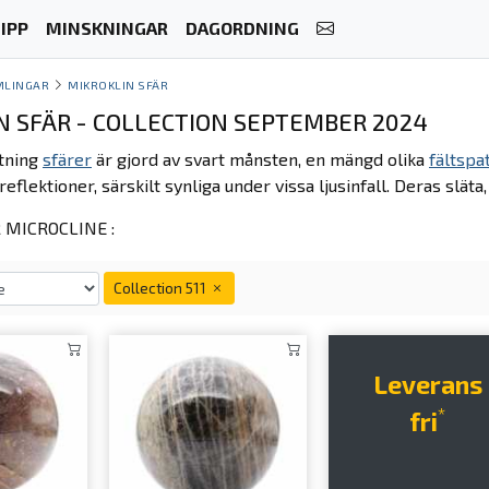
IPP
MINSKNINGAR
DAGORDNING
MLINGAR
MIKROKLIN SFÄR
N SFÄR - COLLECTION SEPTEMBER 2024
tning
sfärer
är gjord av svart månsten, en mängd olika
fältspa
reflektioner, särskilt synliga under vissa ljusinfall. Deras slä
MICROCLINE :
Collection 511
Leverans
*
fri