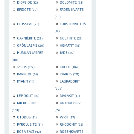
»
»
DIOPSIDE
DOLOMITE
(12)
(23)
»
»
EPIDOTE
FADEN KVARTS
(20)
(40)
»
»
FLUSSPAT
FÖRSTENAT TRÄ
(25)
(12)
»
»
GARNIÈRITE
GOETHITE
(23)
(26)
»
»
GRÖN JASPIS
HEMATIT
(20)
(18)
»
»
HUMLAN JASPER
JADE
(20)
(80)
»
»
JASPIS
KALCIT
(172)
(116)
»
»
KARNEOL
KVARTS
(56)
(171)
»
»
KYANIT
LABRADORIT
(14)
(202)
»
»
LEPIDOLIT
MALAKIT
(10)
(13)
»
»
MICROCLINE
ORTHOCERAS
(301)
(55)
»
»
OTODUS
PYRIT
(31)
(27)
»
»
PYROLUSITE
RHODONIT
(31)
(25)
»
»
ROSA SALT
ROSENKVARTS
(42)