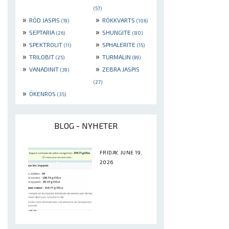
(57)
»
»
RÖD JASPIS
RÖKKVARTS
(19)
(106)
»
»
SEPTARIA
SHUNGITE
(26)
(80)
»
»
SPEKTROLIT
SPHALERITE
(11)
(15)
»
»
TRILOBIT
TURMALIN
(25)
(99)
»
»
VANADINIT
ZEBRA JASPIS
(39)
(27)
»
ÖKENROS
(35)
BLOG - NYHETER
FRIDAY, JUNE 19,
2026