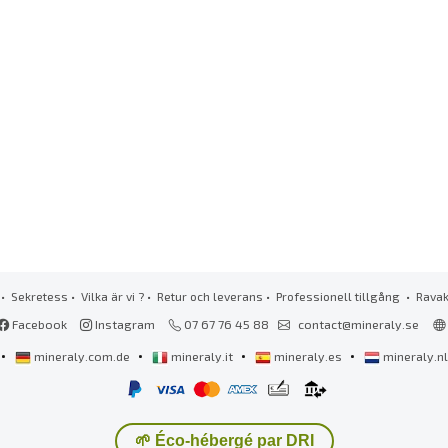
•
Sekretess
•
Vilka är vi ?
•
Retur och leverans
•
Professionell tillgång
• Rava
Facebook
Instagram
07 67 76 45 88
contact@mineraly.se
•
•
•
•
mineraly.com.de
mineraly.it
mineraly.es
mineraly.n
🌱 Éco-hébergé par DRI