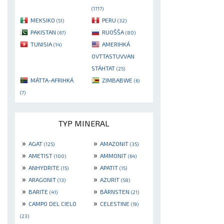
(1717)
MEKSIKO
PERU
(51)
(32)
PAKISTAN
RUOŠŠA
(67)
(80)
TUNISIA
AMERIHKÁ
(14)
OVTTASTUVVAN
STÁHTAT
(25)
MÁTTA-AFRIHKÁ
ZIMBABWE
(6)
(7)
TYP MINERAL
»
»
AGAT
AMAZONIT
(125)
(35)
»
»
AMETIST
AMMONIT
(100)
(64)
»
»
ANHYDRITE
APATIT
(15)
(15)
»
»
ARAGONIT
AZURIT
(13)
(58)
»
»
BARITE
BÄRNSTEN
(41)
(21)
»
»
CAMPO DEL CIELO
CELESTINE
(19)
(23)