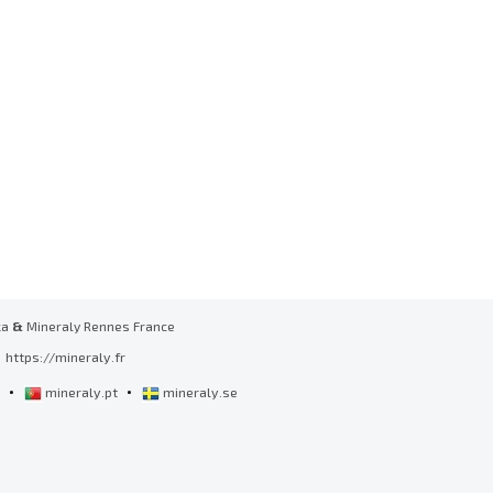
ka
&
Mineraly Rennes France
https://mineraly.fr
•
•
l
mineraly.pt
mineraly.se