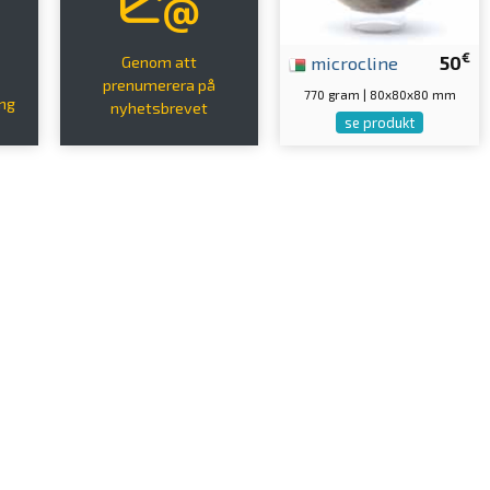
€
microcline
50
Genom att
prenumerera på
770 gram | 80x80x80 mm
ing
nyhetsbrevet
se produkt