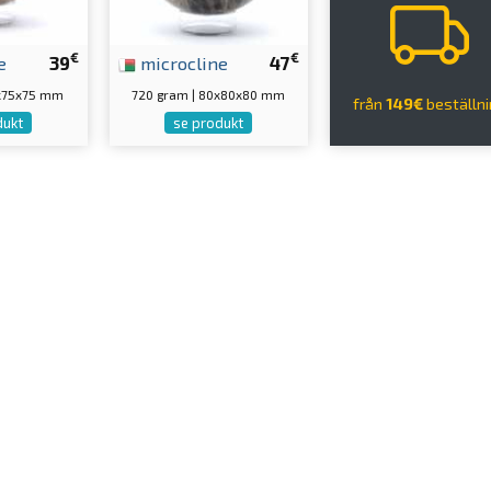
€
€
e
39
microcline
47
5x75x75 mm
720 gram | 80x80x80 mm
från
149€
beställn
dukt
se produkt