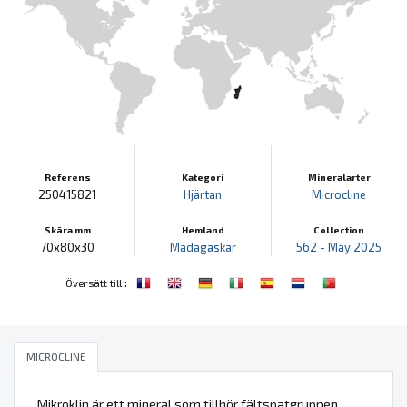
Referens
Kategori
Mineralarter
250415821
Hjärtan
Microcline
Skära mm
Hemland
Collection
70x80x30
Madagaskar
562 - May 2025
:
Översätt till
MICROCLINE
Mikroklin är ett mineral som tillhör fältspatgruppen.