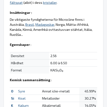
fältspat
(albit) i dess
kristaller
.
Insättningar :
De viktigaste fyndigheterna för Microcline finns i
Austrália,
Brasil
,
Madagaskar
, Norga, Mátta-Afrihká,
Kanáda, Kiinná, Amerihká ovttastuvvan stáhtat, Itália,
Ruošša...
Egenskaper
:
Densitet
2.56
Hårdhet
6.00 à 6.50
Formel
KAlSi
O
3
8
Kemisk sammansättning
:
O
Syre
Annat icke-metall
45.99%
Si
Kisel
Metalloider
30.27%
K
Kalium
Alkalimetall
14.05%