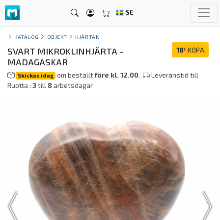
SE
KATALOG
OBJEKT
HJÄRTAN
SVART MIKROKLINHJÄRTA -
18
KÖPA
€
MADAGASKAR
om beställt
före kl. 12.00
.
Leveranstid till
Skickas idag
Ruoŧŧa :
3
till
8
arbetsdagar