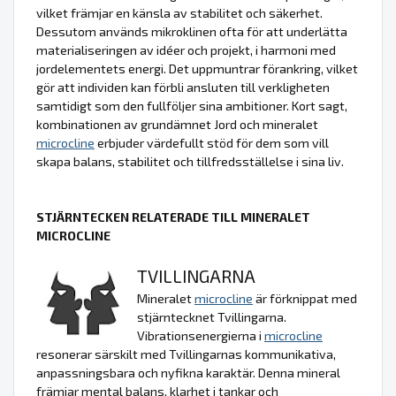
vilket främjar en känsla av stabilitet och säkerhet.
Dessutom används mikroklinen ofta för att underlätta
materialiseringen av idéer och projekt, i harmoni med
jordelementets energi. Det uppmuntrar förankring, vilket
gör att individen kan förbli ansluten till verkligheten
samtidigt som den fullföljer sina ambitioner. Kort sagt,
kombinationen av grundämnet Jord och mineralet
microcline
erbjuder värdefullt stöd för dem som vill
skapa balans, stabilitet och tillfredsställelse i sina liv.
STJÄRNTECKEN RELATERADE TILL MINERALET
MICROCLINE
TVILLINGARNA
Mineralet
microcline
är förknippat med
stjärntecknet Tvillingarna.
Vibrationsenergierna i
microcline
resonerar särskilt med Tvillingarnas kommunikativa,
anpassningsbara och nyfikna karaktär. Denna mineral
främjar mental balans, klarhet i tankar och