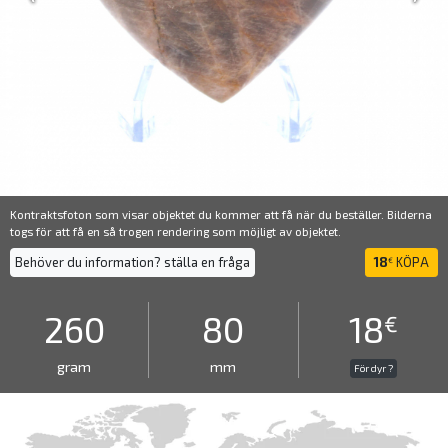
Kontraktsfoton som visar objektet du kommer att få när du beställer. Bilderna
togs för att få en så trogen rendering som möjligt av objektet.
Behöver du information? ställa en fråga
18
KÖPA
€
260
80
18
€
gram
mm
För dyr ?