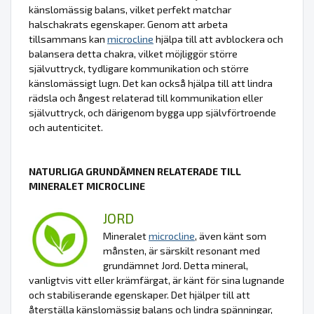
känslomässig balans, vilket perfekt matchar
halschakrats egenskaper. Genom att arbeta
tillsammans kan
microcline
hjälpa till att avblockera och
balansera detta chakra, vilket möjliggör större
självuttryck, tydligare kommunikation och större
känslomässigt lugn. Det kan också hjälpa till att lindra
rädsla och ångest relaterad till kommunikation eller
självuttryck, och därigenom bygga upp självförtroende
och autenticitet.
NATURLIGA GRUNDÄMNEN RELATERADE TILL
MINERALET MICROCLINE
JORD
Mineralet
microcline
, även känt som
månsten, är särskilt resonant med
grundämnet Jord. Detta mineral,
vanligtvis vitt eller krämfärgat, är känt för sina lugnande
och stabiliserande egenskaper. Det hjälper till att
återställa känslomässig balans och lindra spänningar,