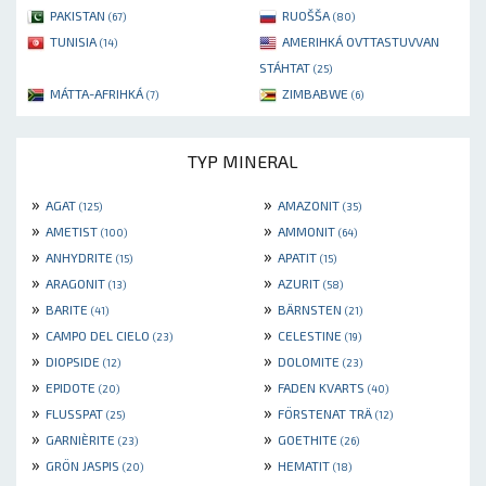
PAKISTAN
RUOŠŠA
(67)
(80)
TUNISIA
AMERIHKÁ OVTTASTUVVAN
(14)
STÁHTAT
(25)
MÁTTA-AFRIHKÁ
ZIMBABWE
(7)
(6)
TYP MINERAL
»
»
AGAT
AMAZONIT
(125)
(35)
»
»
AMETIST
AMMONIT
(100)
(64)
»
»
ANHYDRITE
APATIT
(15)
(15)
»
»
ARAGONIT
AZURIT
(13)
(58)
»
»
BARITE
BÄRNSTEN
(41)
(21)
»
»
CAMPO DEL CIELO
CELESTINE
(23)
(19)
»
»
DIOPSIDE
DOLOMITE
(12)
(23)
»
»
EPIDOTE
FADEN KVARTS
(20)
(40)
»
»
FLUSSPAT
FÖRSTENAT TRÄ
(25)
(12)
»
»
GARNIÈRITE
GOETHITE
(23)
(26)
»
»
GRÖN JASPIS
HEMATIT
(20)
(18)