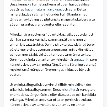
Dess kemiska formel indikerar att den huvudsakligen
består av
kalium
,
aluminium
,
kisel
och
syre
. Detta
mineral bildas i allmänhet under förhållanden med
långsam avkylning av plutoniska magmatiska bergarter
såsom graniter, granodioriter eller syeniter.
Mikroklin är en polymorf av ortoklas, vilket betyder att
den har samma kemiska sammansättning men en
annan kristallstruktur. Denna strukturella skillnad beror
på ett mer ordnat atomarrangemang i mikroklin, vilket
gör den mer stabil vid låga temperaturer än ortoklas.
Den mest kända varianten av mikroklin är
amazonit
, som
kännetecknas av sin gröna färg. Denna färgning beror på
mycket små mängder föroreningar, inklusive bly och
vatten.
Ur en kristallografisk synvinkel tillhör mikroklinen det
trikliniska kristallsystemet. Dess
kristaller
är vanligtvis
prismatiska, långsträckta eller tillplattade och kan bilda
tvillingar. Mikroklin uppvisar ofta en pertitisk struktur,
kännetecknad av lamellära utväxter av en annan