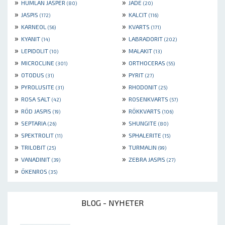
»
»
HUMLAN JASPER
JADE
(80)
(20)
»
»
JASPIS
KALCIT
(172)
(116)
»
»
KARNEOL
KVARTS
(56)
(171)
»
»
KYANIT
LABRADORIT
(14)
(202)
»
»
LEPIDOLIT
MALAKIT
(10)
(13)
»
»
MICROCLINE
ORTHOCERAS
(301)
(55)
»
»
OTODUS
PYRIT
(31)
(27)
»
»
PYROLUSITE
RHODONIT
(31)
(25)
»
»
ROSA SALT
ROSENKVARTS
(42)
(57)
»
»
RÖD JASPIS
RÖKKVARTS
(19)
(106)
»
»
SEPTARIA
SHUNGITE
(26)
(80)
»
»
SPEKTROLIT
SPHALERITE
(11)
(15)
»
»
TRILOBIT
TURMALIN
(25)
(99)
»
»
VANADINIT
ZEBRA JASPIS
(39)
(27)
»
ÖKENROS
(35)
BLOG - NYHETER