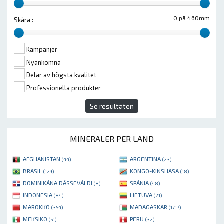
0 på 460mm
Skära :
Kampanjer
Nyankomna
Delar av högsta kvalitet
Professionella produkter
Se resultaten
MINERALER PER LAND
AFGHANISTAN
ARGENTINA
(44)
(23)
BRASIL
KONGO-KINSHASA
(129)
(18)
DOMINIKÁNA DÁSSEVÁLDI
SPÁNIA
(8)
(48)
INDONESIA
LIETUVA
(84)
(21)
MAROKKO
MADAGASKAR
(354)
(1717)
MEKSIKO
PERU
(51)
(32)