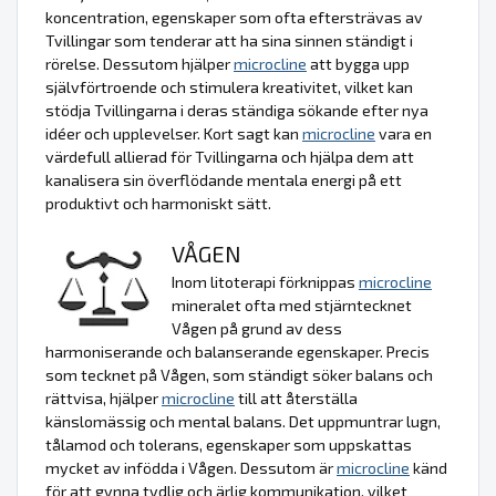
koncentration, egenskaper som ofta eftersträvas av
Tvillingar som tenderar att ha sina sinnen ständigt i
rörelse. Dessutom hjälper
microcline
att bygga upp
självförtroende och stimulera kreativitet, vilket kan
stödja Tvillingarna i deras ständiga sökande efter nya
idéer och upplevelser. Kort sagt kan
microcline
vara en
värdefull allierad för Tvillingarna och hjälpa dem att
kanalisera sin överflödande mentala energi på ett
produktivt och harmoniskt sätt.
VÅGEN
Inom litoterapi förknippas
microcline
mineralet ofta med stjärntecknet
Vågen på grund av dess
harmoniserande och balanserande egenskaper. Precis
som tecknet på Vågen, som ständigt söker balans och
rättvisa, hjälper
microcline
till att återställa
känslomässig och mental balans. Det uppmuntrar lugn,
tålamod och tolerans, egenskaper som uppskattas
mycket av infödda i Vågen. Dessutom är
microcline
känd
för att gynna tydlig och ärlig kommunikation, vilket