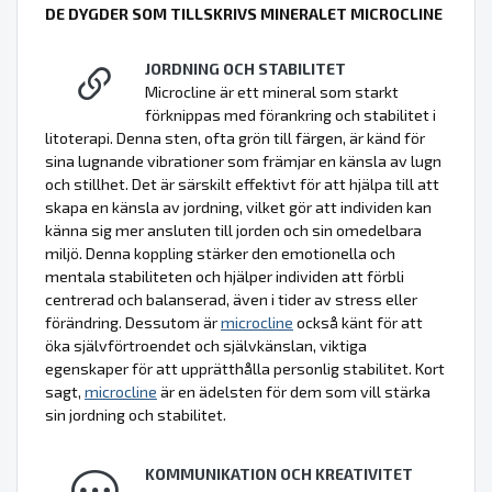
DE DYGDER SOM TILLSKRIVS MINERALET MICROCLINE
JORDNING OCH STABILITET
Microcline är ett mineral som starkt
förknippas med förankring och stabilitet i
litoterapi. Denna sten, ofta grön till färgen, är känd för
sina lugnande vibrationer som främjar en känsla av lugn
och stillhet. Det är särskilt effektivt för att hjälpa till att
skapa en känsla av jordning, vilket gör att individen kan
känna sig mer ansluten till jorden och sin omedelbara
miljö. Denna koppling stärker den emotionella och
mentala stabiliteten och hjälper individen att förbli
centrerad och balanserad, även i tider av stress eller
förändring. Dessutom är
microcline
också känt för att
öka självförtroendet och självkänslan, viktiga
egenskaper för att upprätthålla personlig stabilitet. Kort
sagt,
microcline
är en ädelsten för dem som vill stärka
sin jordning och stabilitet.
KOMMUNIKATION OCH KREATIVITET