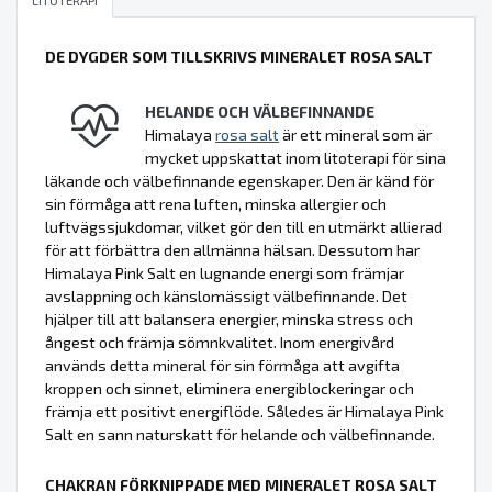
LITOTERAPI
DE DYGDER SOM TILLSKRIVS MINERALET ROSA SALT
HELANDE OCH VÄLBEFINNANDE
Himalaya
rosa salt
är ett mineral som är
mycket uppskattat inom litoterapi för sina
läkande och välbefinnande egenskaper. Den är känd för
sin förmåga att rena luften, minska allergier och
luftvägssjukdomar, vilket gör den till en utmärkt allierad
för att förbättra den allmänna hälsan. Dessutom har
Himalaya Pink Salt en lugnande energi som främjar
avslappning och känslomässigt välbefinnande. Det
hjälper till att balansera energier, minska stress och
ångest och främja sömnkvalitet. Inom energivård
används detta mineral för sin förmåga att avgifta
kroppen och sinnet, eliminera energiblockeringar och
främja ett positivt energiflöde. Således är Himalaya Pink
Salt en sann naturskatt för helande och välbefinnande.
CHAKRAN FÖRKNIPPADE MED MINERALET ROSA SALT