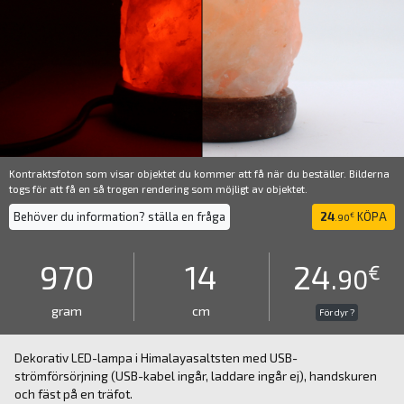
Kontraktsfoton som visar objektet du kommer att få när du beställer. Bilderna
togs för att få en så trogen rendering som möjligt av objektet.
Behöver du information? ställa en fråga
24
KÖPA
€
.90
970
14
24
€
.90
gram
cm
För dyr ?
Dekorativ LED-lampa i Himalayasaltsten med USB-
strömförsörjning (USB-kabel ingår, laddare ingår ej), handskuren
och fäst på en träfot.