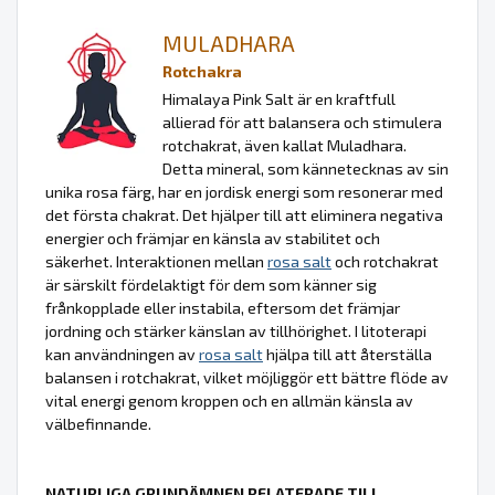
MULADHARA
Rotchakra
Himalaya Pink Salt är en kraftfull
allierad för att balansera och stimulera
rotchakrat, även kallat Muladhara.
Detta mineral, som kännetecknas av sin
unika rosa färg, har en jordisk energi som resonerar med
det första chakrat. Det hjälper till att eliminera negativa
energier och främjar en känsla av stabilitet och
säkerhet. Interaktionen mellan
rosa salt
och rotchakrat
är särskilt fördelaktigt för dem som känner sig
frånkopplade eller instabila, eftersom det främjar
jordning och stärker känslan av tillhörighet. I litoterapi
kan användningen av
rosa salt
hjälpa till att återställa
balansen i rotchakrat, vilket möjliggör ett bättre flöde av
vital energi genom kroppen och en allmän känsla av
välbefinnande.
NATURLIGA GRUNDÄMNEN RELATERADE TILL