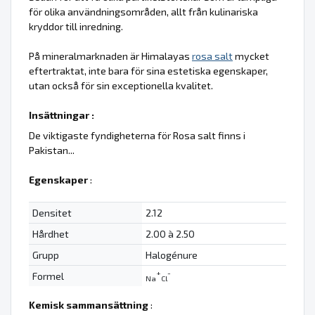
för olika användningsområden, allt från kulinariska
kryddor till inredning.
På mineralmarknaden är Himalayas
rosa salt
mycket
eftertraktat, inte bara för sina estetiska egenskaper,
utan också för sin exceptionella kvalitet.
Insättningar :
De viktigaste fyndigheterna för Rosa salt finns i
Pakistan...
Egenskaper
:
Densitet
2.12
Hårdhet
2.00 à 2.50
Grupp
Halogénure
+
-
Formel
Na
Cl
Kemisk sammansättning
: