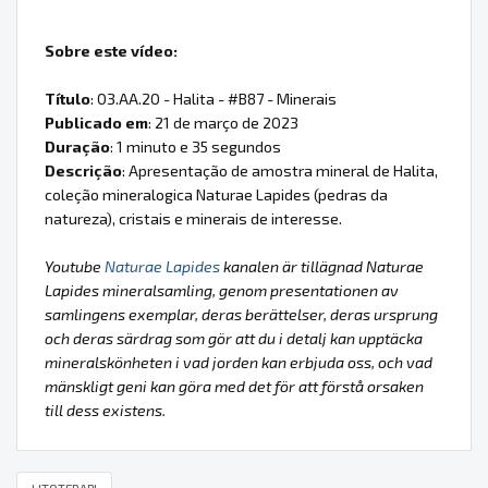
Sobre este vídeo:
Título
: 03.AA.20 - Halita - #B87 - Minerais
Publicado em
: 21 de março de 2023
Duração
: 1 minuto e 35 segundos
Descrição
: Apresentação de amostra mineral de Halita,
coleção mineralogica Naturae Lapides (pedras da
natureza), cristais e minerais de interesse.
Youtube
Naturae Lapides
kanalen är tillägnad Naturae
Lapides mineralsamling, genom presentationen av
samlingens exemplar, deras berättelser, deras ursprung
och deras särdrag som gör att du i detalj kan upptäcka
mineralskönheten i vad jorden kan erbjuda oss, och vad
mänskligt geni kan göra med det för att förstå orsaken
till dess existens.