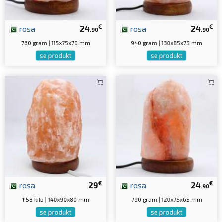
€
€
rosa
24
rosa
24
.90
.90
760 gram | 115x75x70 mm
940 gram | 130x85x75 mm
se produkt
se produkt
€
€
rosa
29
rosa
24
.90
1.58 kilo | 140x90x80 mm
790 gram | 120x75x65 mm
se produkt
se produkt