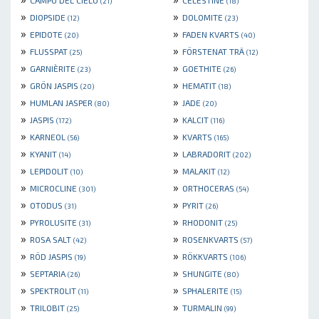
CAMPO DEL CIELO
CELESTINE
(21)
(18)
»
»
DIOPSIDE
DOLOMITE
(12)
(23)
»
»
EPIDOTE
FADEN KVARTS
(20)
(40)
»
»
FLUSSPAT
FÖRSTENAT TRÄ
(25)
(12)
»
»
GARNIÈRITE
GOETHITE
(23)
(26)
»
»
GRÖN JASPIS
HEMATIT
(20)
(18)
»
»
HUMLAN JASPER
JADE
(80)
(20)
»
»
JASPIS
KALCIT
(172)
(116)
»
»
KARNEOL
KVARTS
(56)
(165)
»
»
KYANIT
LABRADORIT
(14)
(202)
»
»
LEPIDOLIT
MALAKIT
(10)
(12)
»
»
MICROCLINE
ORTHOCERAS
(301)
(54)
»
»
OTODUS
PYRIT
(31)
(26)
»
»
PYROLUSITE
RHODONIT
(31)
(25)
»
»
ROSA SALT
ROSENKVARTS
(42)
(57)
»
»
RÖD JASPIS
RÖKKVARTS
(19)
(106)
»
»
SEPTARIA
SHUNGITE
(26)
(80)
»
»
SPEKTROLIT
SPHALERITE
(11)
(15)
»
»
TRILOBIT
TURMALIN
(25)
(99)