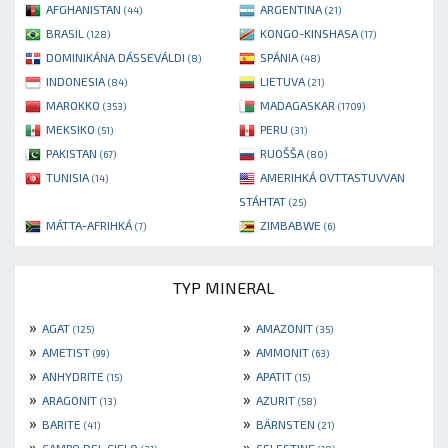
AFGHANISTAN
ARGENTINA
(44)
(21)
BRASIL
KONGO-KINSHASA
(128)
(17)
DOMINIKÁNA DÁSSEVÁLDI
SPÁNIA
(8)
(48)
INDONESIA
LIETUVA
(84)
(21)
MAROKKO
MADAGASKAR
(353)
(1709)
MEKSIKO
PERU
(51)
(31)
PAKISTAN
RUOŠŠA
(67)
(80)
TUNISIA
AMERIHKÁ OVTTASTUVVAN
(14)
STÁHTAT
(25)
MÁTTA-AFRIHKÁ
ZIMBABWE
(7)
(6)
TYP MINERAL
»
»
AGAT
AMAZONIT
(125)
(35)
»
»
AMETIST
AMMONIT
(99)
(63)
»
»
ANHYDRITE
APATIT
(15)
(15)
»
»
ARAGONIT
AZURIT
(13)
(58)
»
»
BARITE
BÄRNSTEN
(41)
(21)
»
»