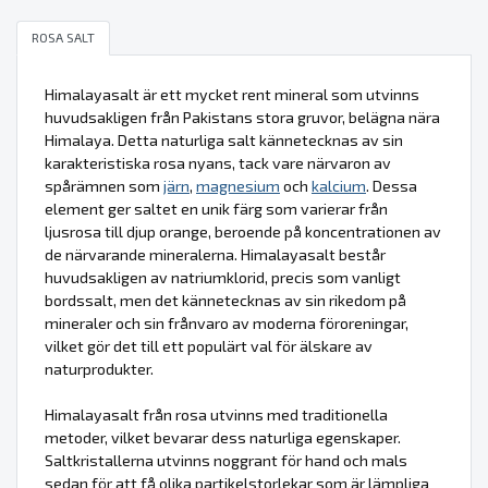
ROSA SALT
Himalayasalt är ett mycket rent mineral som utvinns
huvudsakligen från Pakistans stora gruvor, belägna nära
Himalaya. Detta naturliga salt kännetecknas av sin
karakteristiska rosa nyans, tack vare närvaron av
spårämnen som
järn
,
magnesium
och
kalcium
. Dessa
element ger saltet en unik färg som varierar från
ljusrosa till djup orange, beroende på koncentrationen av
de närvarande mineralerna. Himalayasalt består
huvudsakligen av natriumklorid, precis som vanligt
bordssalt, men det kännetecknas av sin rikedom på
mineraler och sin frånvaro av moderna föroreningar,
vilket gör det till ett populärt val för älskare av
naturprodukter.
Himalayasalt från rosa utvinns med traditionella
metoder, vilket bevarar dess naturliga egenskaper.
Saltkristallerna utvinns noggrant för hand och mals
sedan för att få olika partikelstorlekar som är lämpliga