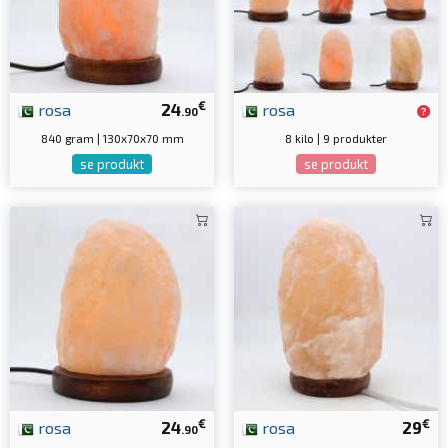
€
rosa
24
rosa
.90
840 gram | 130x70x70 mm
8 kilo | 9 produkter
se produkt
se produkt
€
€
rosa
24
rosa
29
.90