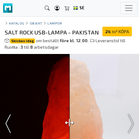
SE
KATALOG
OBJEKT
LAMPOR
SALT ROCK USB-LAMPA - PAKISTAN
24
KÖPA
€
.90
om beställt
före kl. 12.00
.
Leveranstid till
Skickas idag
Ruoŧŧa :
3
till
8
arbetsdagar