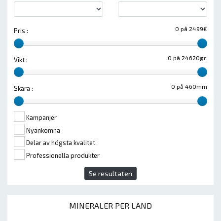
0 på 2499€
Pris :
0 på 24620gr.
Vikt :
0 på 460mm
Skära :
Kampanjer
Nyankomna
Delar av högsta kvalitet
Professionella produkter
Se resultaten
MINERALER PER LAND