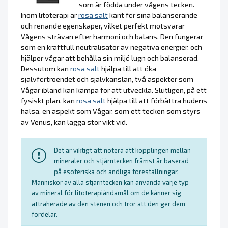
som är födda under vågens tecken.
Inom litoterapi är
rosa salt
känt för sina balanserande
och renande egenskaper, vilket perfekt motsvarar
Vågens strävan efter harmoni och balans. Den fungerar
som en kraftfull neutralisator av negativa energier, och
hjälper vågar att behålla sin miljö lugn och balanserad.
Dessutom kan
rosa salt
hjälpa till att öka
självförtroendet och självkänslan, två aspekter som
Vågar ibland kan kämpa för att utveckla. Slutligen, på ett
fysiskt plan, kan
rosa salt
hjälpa till att förbättra hudens
hälsa, en aspekt som Vågar, som ett tecken som styrs
av Venus, kan lägga stor vikt vid.
Det är viktigt att notera att kopplingen mellan
mineraler och stjärntecken främst är baserad
på esoteriska och andliga föreställningar.
Människor av alla stjärntecken kan använda varje typ
av mineral för litoterapiändamål om de känner sig
attraherade av den stenen och tror att den ger dem
fördelar.