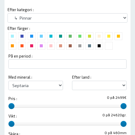
Efter kategori :
Efter färger :
På en period :
Med mineral :
Efter land :
0 på 2499€
Pris :
0 på 24620gr.
Vikt :
0 på 460mm
Skära :