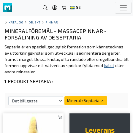
SE
KATALOG
OBJEKT
PINNAR
MINERALFÖREMÅL - MASSAGEPINNAR -
FÖRSÄLJNING AV DE SEPTARIA
Septaria är en speciell geologisk formation som kännetecknas
av uttorkningsknölar som utvecklas i sedimentära bergarter,
främst märgel. Dessa knölar, ofta rundade eller oregelbundna till
formen, uppvisar ett nätverk av sprickor fyllda med
kalcit
eller
andra mineraler.
1
PRODUKT SEPTARIA :
Mineral : Septaria
Leverans