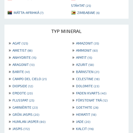
STÁHTAT
(25)
MÁTTA-AFRIHKÁ
ZIMBABWE
(7)
(6)
TYP MINERAL
»
»
AGAT
AMAZONIT
(125)
(35)
»
»
AMETIST
AMMONIT
(99)
(63)
»
»
ANHYDRITE
APATIT
(15)
(15)
»
»
ARAGONIT
AZURIT
(13)
(58)
»
»
BARITE
BÄRNSTEN
(41)
(21)
»
»
CAMPO DEL CIELO
CELESTINE
(21)
(18)
»
»
DIOPSIDE
DOLOMITE
(12)
(23)
»
»
EPIDOTE
FADEN KVARTS
(20)
(40)
»
»
FLUSSPAT
FÖRSTENAT TRÄ
(25)
(12)
»
»
GARNIÈRITE
GOETHITE
(23)
(26)
»
»
GRÖN JASPIS
HEMATIT
(20)
(18)
»
»
HUMLAN JASPER
JADE
(80)
(20)
»
»
JASPIS
KALCIT
(172)
(116)