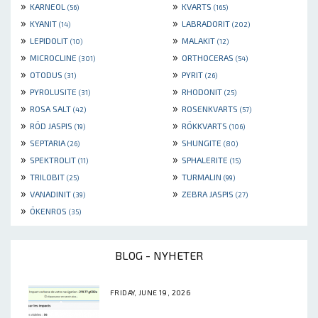
»
»
KARNEOL
KVARTS
(56)
(165)
»
»
KYANIT
LABRADORIT
(14)
(202)
»
»
LEPIDOLIT
MALAKIT
(10)
(12)
»
»
MICROCLINE
ORTHOCERAS
(301)
(54)
»
»
OTODUS
PYRIT
(31)
(26)
»
»
PYROLUSITE
RHODONIT
(31)
(25)
»
»
ROSA SALT
ROSENKVARTS
(42)
(57)
»
»
RÖD JASPIS
RÖKKVARTS
(19)
(106)
»
»
SEPTARIA
SHUNGITE
(26)
(80)
»
»
SPEKTROLIT
SPHALERITE
(11)
(15)
»
»
TRILOBIT
TURMALIN
(25)
(99)
»
»
VANADINIT
ZEBRA JASPIS
(39)
(27)
»
ÖKENROS
(35)
BLOG - NYHETER
FRIDAY, JUNE 19, 2026