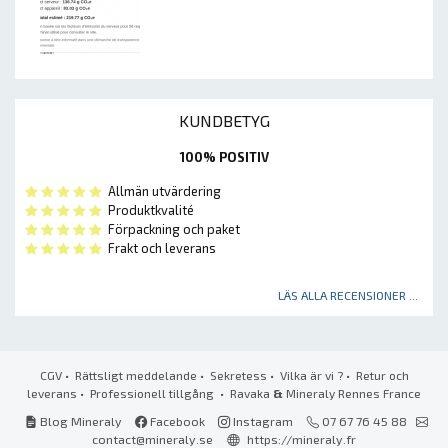
KUNDBETYG
100% POSITIV
Allmän utvärdering
Produktkvalité
Förpackning och paket
Frakt och leverans
LÄS ALLA RECENSIONER ...
CGV
•
Rättsligt meddelande
•
Sekretess
•
Vilka är vi ?
•
Retur och
leverans
•
Professionell tillgång
• Ravaka
&
Mineraly Rennes France
Blog Mineraly
Facebook
Instagram
07 67 76 45 88
contact@mineraly.se
https://mineraly.fr