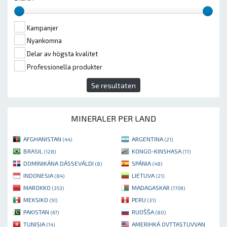
Kampanjer
Nyankomna
Delar av högsta kvalitet
Professionella produkter
Se resultaten
MINERALER PER LAND
AFGHANISTAN
ARGENTINA
(44)
(21)
BRASIL
KONGO-KINSHASA
(128)
(17)
DOMINIKÁNA DÁSSEVÁLDI
SPÁNIA
(8)
(48)
INDONESIA
LIETUVA
(84)
(21)
MAROKKO
MADAGASKAR
(353)
(1709)
MEKSIKO
PERU
(51)
(31)
PAKISTAN
RUOŠŠA
(67)
(80)
TUNISIA
AMERIHKÁ OVTTASTUVVAN
(14)