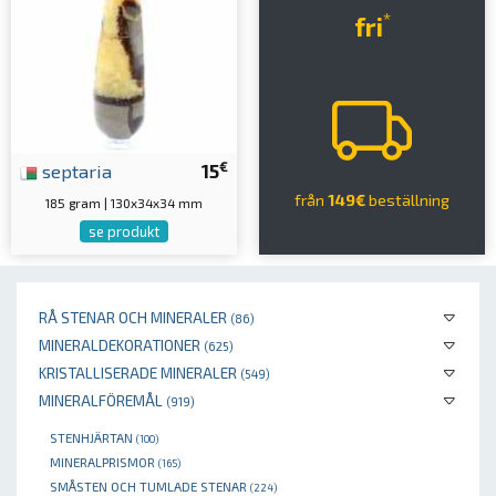
*
fri
€
septaria
15
från
149€
beställning
185 gram | 130x34x34 mm
se produkt
RÅ STENAR OCH MINERALER
(86)
MINERALDEKORATIONER
(625)
KRISTALLISERADE MINERALER
(549)
MINERALFÖREMÅL
(919)
STENHJÄRTAN
(100)
MINERALPRISMOR
(165)
SMÅSTEN OCH TUMLADE STENAR
(224)