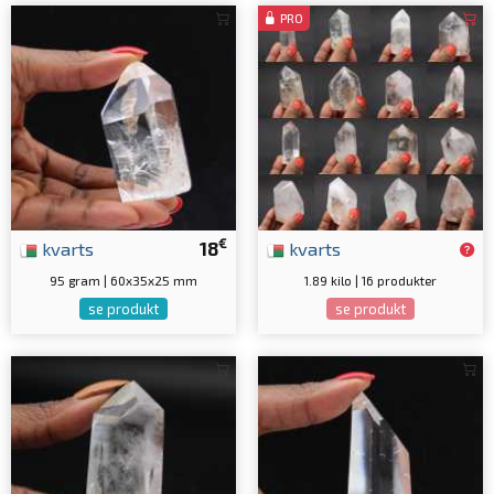
PRO
€
kvarts
18
kvarts
95 gram | 60x35x25 mm
1.89 kilo | 16 produkter
se produkt
se produkt