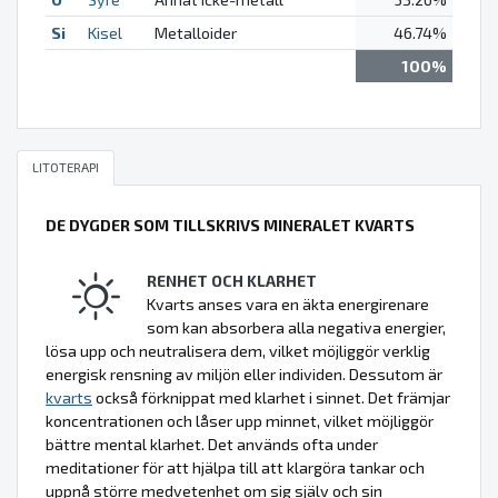
Si
Kisel
Metalloider
46.74%
100%
LITOTERAPI
DE DYGDER SOM TILLSKRIVS MINERALET KVARTS
RENHET OCH KLARHET
Kvarts anses vara en äkta energirenare
som kan absorbera alla negativa energier,
lösa upp och neutralisera dem, vilket möjliggör verklig
energisk rensning av miljön eller individen. Dessutom är
kvarts
också förknippat med klarhet i sinnet. Det främjar
koncentrationen och låser upp minnet, vilket möjliggör
bättre mental klarhet. Det används ofta under
meditationer för att hjälpa till att klargöra tankar och
uppnå större medvetenhet om sig själv och sin