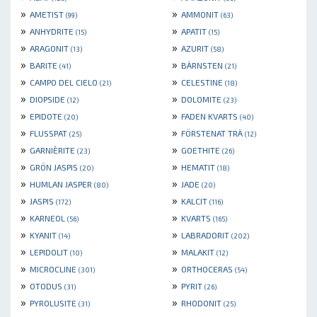
»
»
AMETIST
AMMONIT
(99)
(63)
»
»
ANHYDRITE
APATIT
(15)
(15)
»
»
ARAGONIT
AZURIT
(13)
(58)
»
»
BARITE
BÄRNSTEN
(41)
(21)
»
»
CAMPO DEL CIELO
CELESTINE
(21)
(18)
»
»
DIOPSIDE
DOLOMITE
(12)
(23)
»
»
EPIDOTE
FADEN KVARTS
(20)
(40)
»
»
FLUSSPAT
FÖRSTENAT TRÄ
(25)
(12)
»
»
GARNIÈRITE
GOETHITE
(23)
(26)
»
»
GRÖN JASPIS
HEMATIT
(20)
(18)
»
»
HUMLAN JASPER
JADE
(80)
(20)
»
»
JASPIS
KALCIT
(172)
(116)
»
»
KARNEOL
KVARTS
(56)
(165)
»
»
KYANIT
LABRADORIT
(14)
(202)
»
»
LEPIDOLIT
MALAKIT
(10)
(12)
»
»
MICROCLINE
ORTHOCERAS
(301)
(54)
»
»
OTODUS
PYRIT
(31)
(26)
»
»
PYROLUSITE
RHODONIT
(31)
(25)