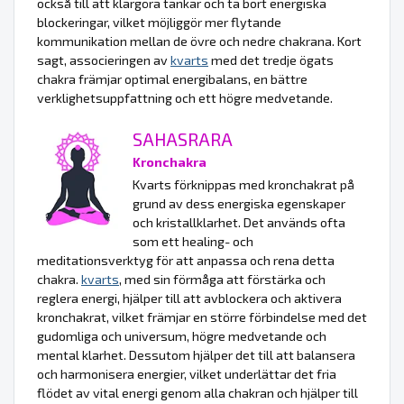
också till att klargöra tankar och ta bort energiska
blockeringar, vilket möjliggör mer flytande
kommunikation mellan de övre och nedre chakrana. Kort
sagt, associeringen av
kvarts
med det tredje ögats
chakra främjar optimal energibalans, en bättre
verklighetsuppfattning och ett högre medvetande.
SAHASRARA
Kronchakra
Kvarts förknippas med kronchakrat på
grund av dess energiska egenskaper
och kristallklarhet. Det används ofta
som ett healing- och
meditationsverktyg för att anpassa och rena detta
chakra.
kvarts
, med sin förmåga att förstärka och
reglera energi, hjälper till att avblockera och aktivera
kronchakrat, vilket främjar en större förbindelse med det
gudomliga och universum, högre medvetande och
mental klarhet. Dessutom hjälper det till att balansera
och harmonisera energier, vilket underlättar det fria
flödet av vital energi genom alla chakran och hjälper till