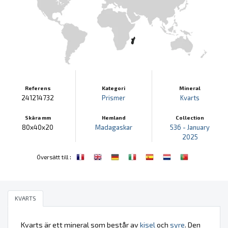
Referens
Kategori
Mineral
241214732
Prismer
Kvarts
Skära mm
Hemland
Collection
80x40x20
Madagaskar
536 - January
2025
:
Översätt till
KVARTS
Kvarts är ett mineral som består av
kisel
och
syre
. Den