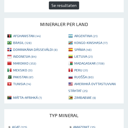
Se resultaten
MINERALER PER LAND
AFGHANISTAN
ARGENTINA
(44)
(21)
BRASIL
KONGO-KINSHASA
(128)
(17)
DOMINIKÁNA DÁSSEVÁLDI
SPÁNIA
(8)
(48)
INDONESIA
LIETUVA
(84)
(21)
MAROKKO
MADAGASKAR
(353)
(1709)
MEKSIKO
PERU
(51)
(31)
PAKISTAN
RUOŠŠA
(67)
(80)
TUNISIA
AMERIHKÁ OVTTASTUVVAN
(14)
STÁHTAT
(25)
MÁTTA-AFRIHKÁ
ZIMBABWE
(7)
(6)
TYP MINERAL
»
»
AGAT
AMAZONIT
(125)
(35)