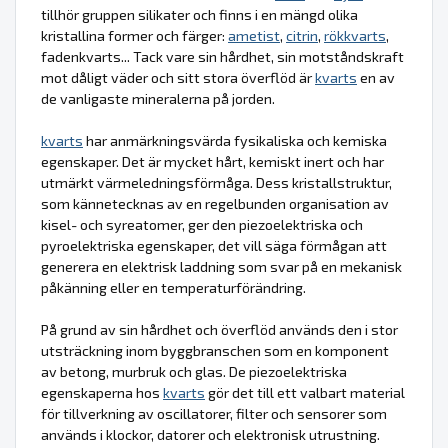
tillhör gruppen silikater och finns i en mängd olika
kristallina former och färger:
ametist
,
citrin
,
rökkvarts
,
fadenkvarts... Tack vare sin hårdhet, sin motståndskraft
mot dåligt väder och sitt stora överflöd är
kvarts
en av
de vanligaste mineralerna på jorden.
kvarts
har anmärkningsvärda fysikaliska och kemiska
egenskaper. Det är mycket hårt, kemiskt inert och har
utmärkt värmeledningsförmåga. Dess kristallstruktur,
som kännetecknas av en regelbunden organisation av
kisel- och syreatomer, ger den piezoelektriska och
pyroelektriska egenskaper, det vill säga förmågan att
generera en elektrisk laddning som svar på en mekanisk
påkänning eller en temperaturförändring.
På grund av sin hårdhet och överflöd används den i stor
utsträckning inom byggbranschen som en komponent
av betong, murbruk och glas. De piezoelektriska
egenskaperna hos
kvarts
gör det till ett valbart material
för tillverkning av oscillatorer, filter och sensorer som
används i klockor, datorer och elektronisk utrustning.