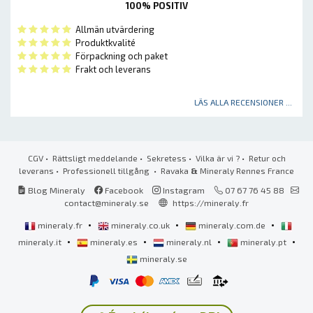
100% POSITIV
Allmän utvärdering
Produktkvalité
Förpackning och paket
Frakt och leverans
LÄS ALLA RECENSIONER ...
CGV
•
Rättsligt meddelande
•
Sekretess
•
Vilka är vi ?
•
Retur och
leverans
•
Professionell tillgång
• Ravaka
&
Mineraly Rennes France
Blog Mineraly
Facebook
Instagram
07 67 76 45 88
contact@mineraly.se
https://mineraly.fr
•
•
•
mineraly.fr
mineraly.co.uk
mineraly.com.de
•
•
•
•
mineraly.it
mineraly.es
mineraly.nl
mineraly.pt
mineraly.se