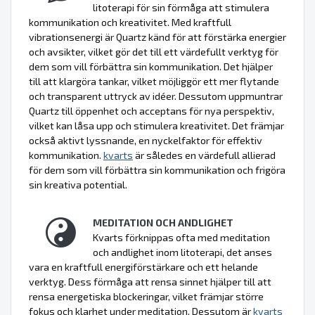
litoterapi för sin förmåga att stimulera
kommunikation och kreativitet. Med kraftfull
vibrationsenergi är Quartz känd för att förstärka energier
och avsikter, vilket gör det till ett värdefullt verktyg för
dem som vill förbättra sin kommunikation. Det hjälper
till att klargöra tankar, vilket möjliggör ett mer flytande
och transparent uttryck av idéer. Dessutom uppmuntrar
Quartz till öppenhet och acceptans för nya perspektiv,
vilket kan låsa upp och stimulera kreativitet. Det främjar
också aktivt lyssnande, en nyckelfaktor för effektiv
kommunikation.
kvarts
är således en värdefull allierad
för dem som vill förbättra sin kommunikation och frigöra
sin kreativa potential.
MEDITATION OCH ANDLIGHET
Kvarts förknippas ofta med meditation
och andlighet inom litoterapi, det anses
vara en kraftfull energiförstärkare och ett helande
verktyg. Dess förmåga att rensa sinnet hjälper till att
rensa energetiska blockeringar, vilket främjar större
fokus och klarhet under meditation. Dessutom är
kvarts