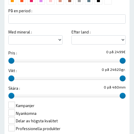
På en period :
Med mineral :
Efter land :
0 på 2499€
Pris :
0 på 24620gr.
Vikt :
0 på 460mm
Skära :
Kampanjer
Nyankomna
Delar av högsta kvalitet
Professionella produkter