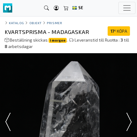
SE
KATALOG
OBJEKT
PRISMER
KVARTSPRISMA - MADAGASKAR
17
KÖPA
€
Beställning skickas
.
Leveranstid till Ruoŧŧa :
3
till
i morgon
8
arbetsdagar