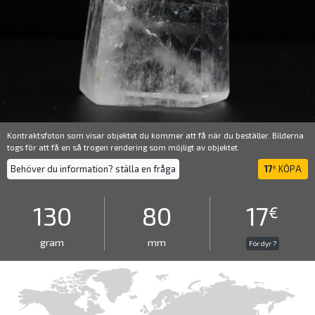
Kontraktsfoton som visar objektet du kommer att få när du beställer. Bilderna
togs för att få en så trogen rendering som möjligt av objektet.
Behöver du information? ställa en fråga
17
KÖPA
€
130
80
17
€
gram
mm
För dyr ?