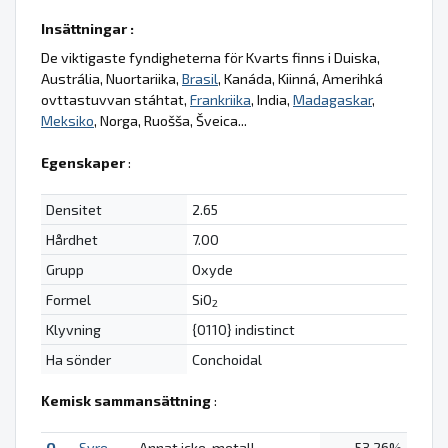
Insättningar :
De viktigaste fyndigheterna för Kvarts finns i Duiska,
Austrália, Nuortariika,
Brasil
, Kanáda, Kiinná, Amerihká
ovttastuvvan stáhtat,
Frankriika
, India,
Madagaskar
,
Meksiko
, Norga, Ruošša, Šveica...
Egenskaper
:
Densitet
2.65
Hårdhet
7.00
Grupp
Oxyde
Formel
SiO
2
Klyvning
{0110} indistinct
Ha sönder
Conchoidal
Kemisk sammansättning
:
O
Syre
Annat icke-metall
53.26%