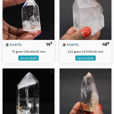
€
€
kvarts
14
kvarts
48
75 gram | 65x30x30 mm
222 gram | 67x50x45 mm
se produkt
se produkt