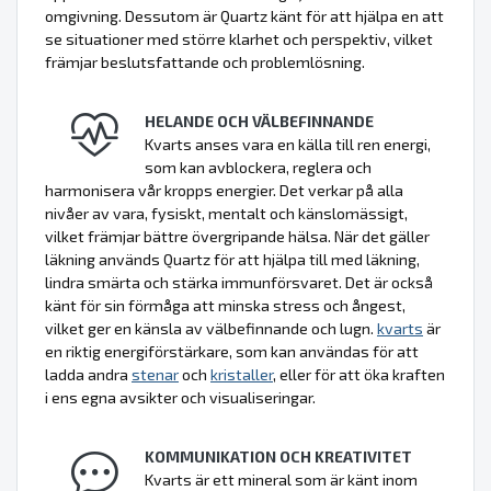
omgivning. Dessutom är Quartz känt för att hjälpa en att
se situationer med större klarhet och perspektiv, vilket
främjar beslutsfattande och problemlösning.
HELANDE OCH VÄLBEFINNANDE
Kvarts anses vara en källa till ren energi,
som kan avblockera, reglera och
harmonisera vår kropps energier. Det verkar på alla
nivåer av vara, fysiskt, mentalt och känslomässigt,
vilket främjar bättre övergripande hälsa. När det gäller
läkning används Quartz för att hjälpa till med läkning,
lindra smärta och stärka immunförsvaret. Det är också
känt för sin förmåga att minska stress och ångest,
vilket ger en känsla av välbefinnande och lugn.
kvarts
är
en riktig energiförstärkare, som kan användas för att
ladda andra
stenar
och
kristaller
, eller för att öka kraften
i ens egna avsikter och visualiseringar.
KOMMUNIKATION OCH KREATIVITET
Kvarts är ett mineral som är känt inom