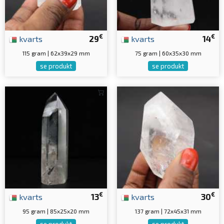
€
€
kvarts
29
kvarts
14
115 gram | 62x39x29 mm
75 gram | 60x35x30 mm
se produkt
se produkt
€
€
kvarts
13
kvarts
30
95 gram | 85x25x20 mm
137 gram | 72x45x31 mm
se produkt
se produkt