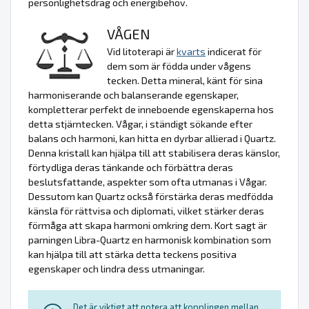
personlighetsdrag och energibehov.
VÅGEN
Vid litoterapi är
kvarts
indicerat för
dem som är födda under vågens
tecken. Detta mineral, känt för sina
harmoniserande och balanserande egenskaper,
kompletterar perfekt de inneboende egenskaperna hos
detta stjärntecken. Vågar, i ständigt sökande efter
balans och harmoni, kan hitta en dyrbar allierad i Quartz.
Denna kristall kan hjälpa till att stabilisera deras känslor,
förtydliga deras tänkande och förbättra deras
beslutsfattande, aspekter som ofta utmanas i Vågar.
Dessutom kan Quartz också förstärka deras medfödda
känsla för rättvisa och diplomati, vilket stärker deras
förmåga att skapa harmoni omkring dem. Kort sagt är
parningen Libra-Quartz en harmonisk kombination som
kan hjälpa till att stärka detta teckens positiva
egenskaper och lindra dess utmaningar.
Det är viktigt att notera att kopplingen mellan