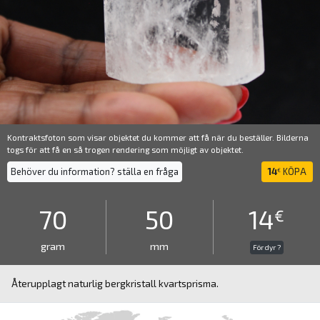
Kontraktsfoton som visar objektet du kommer att få när du beställer. Bilderna
togs för att få en så trogen rendering som möjligt av objektet.
Behöver du information? ställa en fråga
14
KÖPA
€
70
50
14
€
gram
mm
För dyr ?
Återupplagt naturlig bergkristall kvartsprisma.