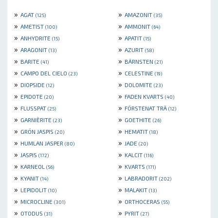
»
»
AGAT
AMAZONIT
(125)
(35)
»
»
AMETIST
AMMONIT
(100)
(64)
»
»
ANHYDRITE
APATIT
(15)
(15)
»
»
ARAGONIT
AZURIT
(13)
(58)
»
»
BARITE
BÄRNSTEN
(41)
(21)
»
»
CAMPO DEL CIELO
CELESTINE
(23)
(19)
»
»
DIOPSIDE
DOLOMITE
(12)
(23)
»
»
EPIDOTE
FADEN KVARTS
(20)
(40)
»
»
FLUSSPAT
FÖRSTENAT TRÄ
(25)
(12)
»
»
GARNIÈRITE
GOETHITE
(23)
(26)
»
»
GRÖN JASPIS
HEMATIT
(20)
(18)
»
»
HUMLAN JASPER
JADE
(80)
(20)
»
»
JASPIS
KALCIT
(172)
(116)
»
»
KARNEOL
KVARTS
(56)
(171)
»
»
KYANIT
LABRADORIT
(14)
(202)
»
»
LEPIDOLIT
MALAKIT
(10)
(13)
»
»
MICROCLINE
ORTHOCERAS
(301)
(55)
»
»
OTODUS
PYRIT
(31)
(27)