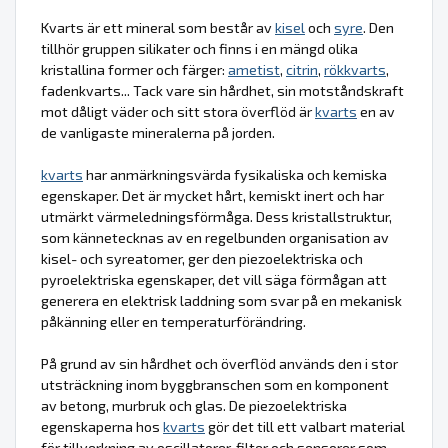
Kvarts är ett mineral som består av
kisel
och
syre
. Den
tillhör gruppen silikater och finns i en mängd olika
kristallina former och färger:
ametist
,
citrin
,
rökkvarts
,
fadenkvarts... Tack vare sin hårdhet, sin motståndskraft
mot dåligt väder och sitt stora överflöd är
kvarts
en av
de vanligaste mineralerna på jorden.
kvarts
har anmärkningsvärda fysikaliska och kemiska
egenskaper. Det är mycket hårt, kemiskt inert och har
utmärkt värmeledningsförmåga. Dess kristallstruktur,
som kännetecknas av en regelbunden organisation av
kisel- och syreatomer, ger den piezoelektriska och
pyroelektriska egenskaper, det vill säga förmågan att
generera en elektrisk laddning som svar på en mekanisk
påkänning eller en temperaturförändring.
På grund av sin hårdhet och överflöd används den i stor
utsträckning inom byggbranschen som en komponent
av betong, murbruk och glas. De piezoelektriska
egenskaperna hos
kvarts
gör det till ett valbart material
för tillverkning av oscillatorer, filter och sensorer som