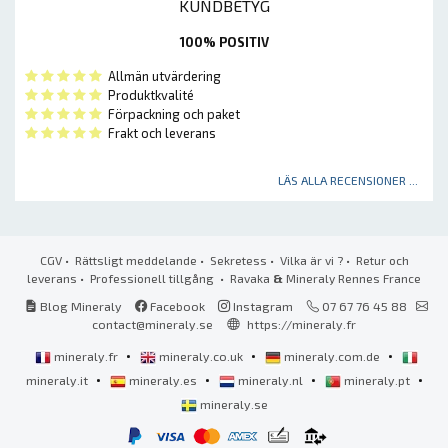
KUNDBETYG
100% POSITIV
Allmän utvärdering
Produktkvalité
Förpackning och paket
Frakt och leverans
LÄS ALLA RECENSIONER ...
CGV
•
Rättsligt meddelande
•
Sekretess
•
Vilka är vi ?
•
Retur och
leverans
•
Professionell tillgång
• Ravaka
&
Mineraly Rennes France
Blog Mineraly
Facebook
Instagram
07 67 76 45 88
contact@mineraly.se
https://mineraly.fr
•
•
•
mineraly.fr
mineraly.co.uk
mineraly.com.de
•
•
•
•
mineraly.it
mineraly.es
mineraly.nl
mineraly.pt
mineraly.se