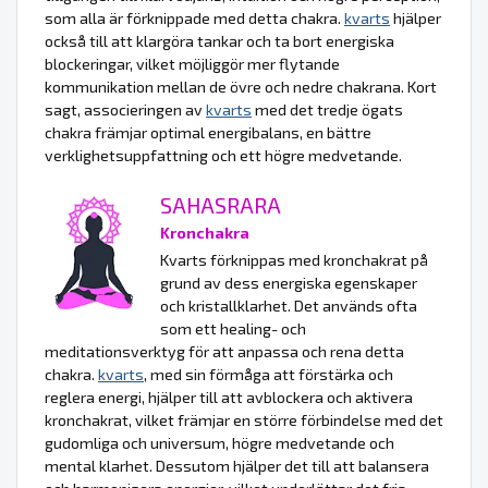
som alla är förknippade med detta chakra.
kvarts
hjälper
också till att klargöra tankar och ta bort energiska
blockeringar, vilket möjliggör mer flytande
kommunikation mellan de övre och nedre chakrana. Kort
sagt, associeringen av
kvarts
med det tredje ögats
chakra främjar optimal energibalans, en bättre
verklighetsuppfattning och ett högre medvetande.
SAHASRARA
Kronchakra
Kvarts förknippas med kronchakrat på
grund av dess energiska egenskaper
och kristallklarhet. Det används ofta
som ett healing- och
meditationsverktyg för att anpassa och rena detta
chakra.
kvarts
, med sin förmåga att förstärka och
reglera energi, hjälper till att avblockera och aktivera
kronchakrat, vilket främjar en större förbindelse med det
gudomliga och universum, högre medvetande och
mental klarhet. Dessutom hjälper det till att balansera