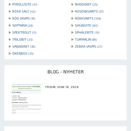
»
»
PYROLUSITE
RHODONIT
(31)
(25)
»
»
ROSA SALT
ROSENKVARTS
(42)
(57)
»
»
RÖD JASPIS
RÖKKVARTS
(19)
(106)
»
»
SEPTARIA
SHUNGITE
(26)
(80)
»
»
SPEKTROLIT
SPHALERITE
(11)
(15)
»
»
TRILOBIT
TURMALIN
(25)
(99)
»
»
VANADINIT
ZEBRA JASPIS
(39)
(27)
»
ÖKENROS
(35)
BLOG - NYHETER
FRIDAY, JUNE 19, 2026