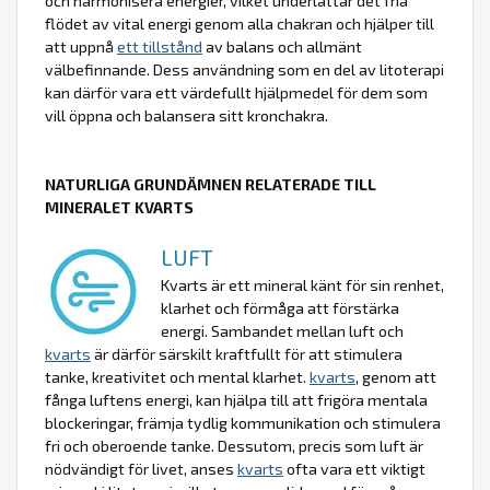
och harmonisera energier, vilket underlättar det fria
flödet av vital energi genom alla chakran och hjälper till
att uppnå
ett tillstånd
av balans och allmänt
välbefinnande. Dess användning som en del av litoterapi
kan därför vara ett värdefullt hjälpmedel för dem som
vill öppna och balansera sitt kronchakra.
NATURLIGA GRUNDÄMNEN RELATERADE TILL
MINERALET KVARTS
LUFT
Kvarts är ett mineral känt för sin renhet,
klarhet och förmåga att förstärka
energi. Sambandet mellan luft och
kvarts
är därför särskilt kraftfullt för att stimulera
tanke, kreativitet och mental klarhet.
kvarts
, genom att
fånga luftens energi, kan hjälpa till att frigöra mentala
blockeringar, främja tydlig kommunikation och stimulera
fri och oberoende tanke. Dessutom, precis som luft är
nödvändigt för livet, anses
kvarts
ofta vara ett viktigt