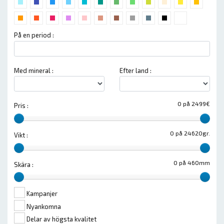
På en period :
Med mineral :
Efter land :
0 på 2499€
Pris :
0 på 24620gr.
Vikt :
0 på 460mm
Skära :
Kampanjer
Nyankomna
Delar av högsta kvalitet