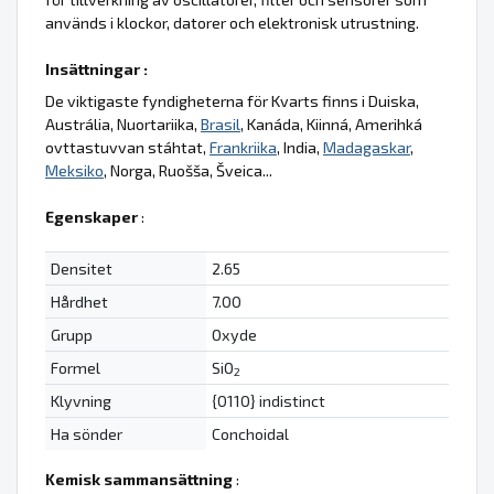
används i klockor, datorer och elektronisk utrustning.
Insättningar :
De viktigaste fyndigheterna för Kvarts finns i Duiska,
Austrália, Nuortariika,
Brasil
, Kanáda, Kiinná, Amerihká
ovttastuvvan stáhtat,
Frankriika
, India,
Madagaskar
,
Meksiko
, Norga, Ruošša, Šveica...
Egenskaper
:
Densitet
2.65
Hårdhet
7.00
Grupp
Oxyde
Formel
SiO
2
Klyvning
{0110} indistinct
Ha sönder
Conchoidal
Kemisk sammansättning
: