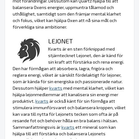
mot förändringar. Dessutom kan Quartz hjälpa till att
balansera Oxens energier, uppmuntra tålamod och
uthållighet, samtidigt som den främjar mental klarhet
och fokus, vilket kan hjälpa Oxen att nå sina mål och
förverkliga sina ambitioner.
LEJONET
Kvarts är en sten förknippad med
stjärntecknet Lejonet, den är känd för
sin kraft att förstärka och rena energi.
Den har förmågan att absorbera, lagra, frigöra och
reglera energi, vilket är särskilt fördelaktigt för lejoner,
som är kända för sin energiska och passionerade natur.
Dessutom hjälper
kvarts
med mental klarhet, vilket kan
hjälpa lejonmedlemmar att kanalisera sin energi mer
produktivt.
kvarts
är också känt för sin förmåga att
stimulera immunförsvaret och balansera kroppen, vilket
kan vara till nytta för Lejonets tecken som ofta är på
resande fot och behöver hålla en bra balans i hälsan.
Sammanfattningsvis är
kvarts
ett mineral som kan
hjälpa till att förstärka och balansera Lejonets