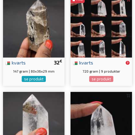
€
kvarts
32
kvarts
147 gram | 80x36x29 mm
720 gram | 9 produkter
se produkt
se produkt