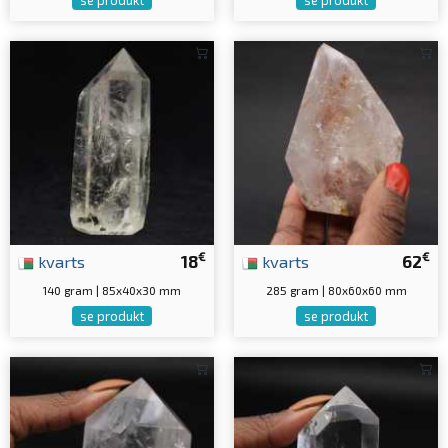
€
€
kvarts
18
kvarts
62
140 gram | 85x40x30 mm
285 gram | 80x60x60 mm
se produkt
se produkt