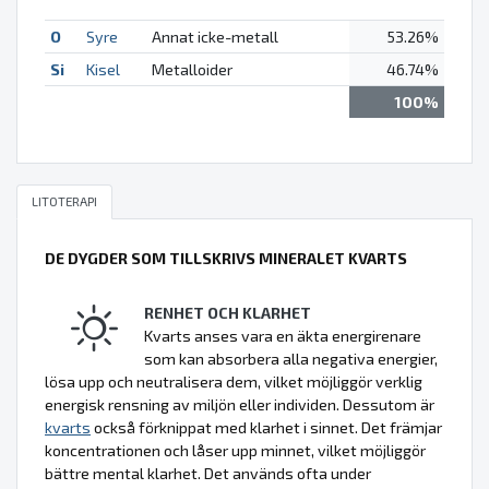
O
Syre
Annat icke-metall
53.26%
Si
Kisel
Metalloider
46.74%
100%
LITOTERAPI
DE DYGDER SOM TILLSKRIVS MINERALET KVARTS
RENHET OCH KLARHET
Kvarts anses vara en äkta energirenare
som kan absorbera alla negativa energier,
lösa upp och neutralisera dem, vilket möjliggör verklig
energisk rensning av miljön eller individen. Dessutom är
kvarts
också förknippat med klarhet i sinnet. Det främjar
koncentrationen och låser upp minnet, vilket möjliggör
bättre mental klarhet. Det används ofta under