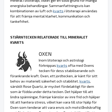
mineral i litoterapi, vilket ger en solid grund för många
energiska behandlingar. Sammanfattningsvis kan
kombinationen av luft och
kvarts
i litoterapi användas
för att främja mental klarhet, kommunikation och
tankefrihet.
STJÄRNTECKEN RELATERADE TILL MINERALET
KVARTS
OXEN
Inom litoterapi och astrologi
förknippas
kvarts
ofta med Oxens
tecken för dess stabiliserande och
förankrande kraft. Oxen, ett jordtecken, är känt för sitt
behov av materiell säkerhet och stabilitet.
kvarts
,
särskilt Rose Quartz, är mycket fördelaktigt för dem
som är födda under detta tecken. Det hjälper till att
lindra spänningar, främjar känslor av inre frid och hjälper
till att hantera stress, vilket kan vara till stor hjälp för
Oxen som tenderar att vara envis och motståndskraftig