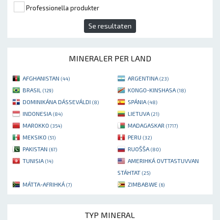
Professionella produkter
Se resultaten
MINERALER PER LAND
AFGHANISTAN
ARGENTINA
(44)
(23)
BRASIL
KONGO-KINSHASA
(129)
(18)
DOMINIKÁNA DÁSSEVÁLDI
SPÁNIA
(8)
(48)
INDONESIA
LIETUVA
(84)
(21)
MAROKKO
MADAGASKAR
(354)
(1717)
MEKSIKO
PERU
(51)
(32)
PAKISTAN
RUOŠŠA
(67)
(80)
TUNISIA
AMERIHKÁ OVTTASTUVVAN
(14)
STÁHTAT
(25)
MÁTTA-AFRIHKÁ
ZIMBABWE
(7)
(6)
TYP MINERAL