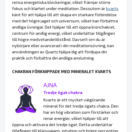
rensa energetiska blockeringar, vilket främjar större
fokus och klarhet under meditation. Dessutom är
kvarts
känt för att hjälpa till att skapa en starkare förbindelse
med det högre jaget och universum, vilket kan förbättra
andliga övningar. Det hjälper till att öppna kronchakrat,
centrum för andlig energi, vilket underlättar tillgången
till högre medvetandetillstånd. Oavsett om du är
nybörjare eller avancerad i din meditationsövning, kan
användningen av Quartz hjälpa dig att fördjupa din
praktik och förbättra din andliga anslutning.
CHAKRAN FÖRKNIPPADE MED MINERALET KVARTS
AJNA
Tredje ögat chakra
Kvarts är ett mycket välgörande
mineral för det tredje ögats chakra. Den
har en hög vibration som förstärker och
renar energier, vilket hjälper till att
öppna och aktivera det tredje ögat. Detta underlättar
tillgången till klärvoajans, intuition och högre perception,