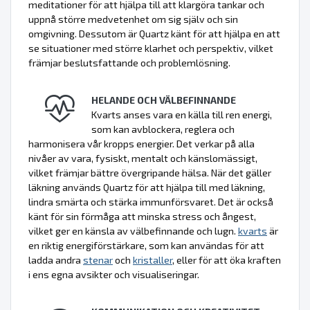
meditationer för att hjälpa till att klargöra tankar och
uppnå större medvetenhet om sig själv och sin
omgivning. Dessutom är Quartz känt för att hjälpa en att
se situationer med större klarhet och perspektiv, vilket
främjar beslutsfattande och problemlösning.
HELANDE OCH VÄLBEFINNANDE
Kvarts anses vara en källa till ren energi,
som kan avblockera, reglera och
harmonisera vår kropps energier. Det verkar på alla
nivåer av vara, fysiskt, mentalt och känslomässigt,
vilket främjar bättre övergripande hälsa. När det gäller
läkning används Quartz för att hjälpa till med läkning,
lindra smärta och stärka immunförsvaret. Det är också
känt för sin förmåga att minska stress och ångest,
vilket ger en känsla av välbefinnande och lugn.
kvarts
är
en riktig energiförstärkare, som kan användas för att
ladda andra
stenar
och
kristaller
, eller för att öka kraften
i ens egna avsikter och visualiseringar.