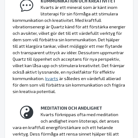
KOMMUNIKATION OCH KREATIVITET
Kvarts är ett mineral som är känt inom
litoterapi för sin förmåga att stimulera
kommunikation och kreativitet. Med kraftfull
vibrationsenergi är Quartz känd för att förstärka energier
och avsikter, vilket gör det till ett värdefullt verktyg för
dem som vill förbättra sin kommunikation. Det hjälper
till att klargöra tankar, vilket möjliggör ett mer flytande
och transparent uttryck av idéer. Dessutom uppmuntrar
Quartz till öppenhet och acceptans för nya perspektiv,
vilket kan låsa upp och stimulera kreativitet. Det främjar
också aktivt lyssnande, en nyckelfaktor för effektiv
kommunikation.
kvarts
är således en värdefull allierad
för dem som vill förbättra sin kommunikation och frigöra
sin kreativa potential.
MEDITATION OCH ANDLIGHET
Kvarts förknippas ofta med meditation
och andlighet inom litoterapi, det anses
vara en kraftfull energiförstärkare och ett helande
verktyg. Dess förmåga att rensa sinnet hjälper till att