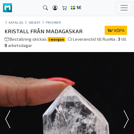
SE
KATALOG
OBJEKT
PRISMER
KRISTALL FRÅN MADAGASKAR
14
KÖPA
€
Beställning skickas
.
Leveranstid till Ruoŧŧa :
3
till
i morgon
8
arbetsdagar