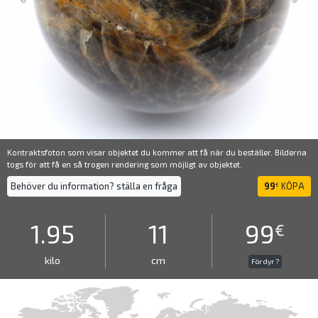
Kontraktsfoton som visar objektet du kommer att få när du beställer. Bilderna
togs för att få en så trogen rendering som möjligt av objektet.
Behöver du information? ställa en fråga
99
KÖPA
€
1.95
11
99
€
kilo
cm
För dyr ?