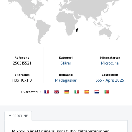
Referens
Kategori
Mineralarter
250315521
Sfärer
Microcline
Skära mm
Hemland
Collection
110x110x110
Madagaskar
555 - April 2025
:
Översätt till
MICROCLINE
Mikroklin är ett mineral som tillhör fältspatgruppen.