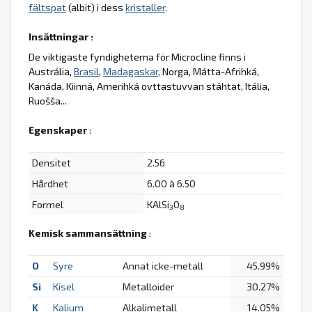
fältspat
(albit) i dess
kristaller
.
Insättningar :
De viktigaste fyndigheterna för Microcline finns i
Austrália,
Brasil
,
Madagaskar
, Norga, Mátta-Afrihká,
Kanáda, Kiinná, Amerihká ovttastuvvan stáhtat, Itália,
Ruošša...
Egenskaper
:
Densitet
2.56
Hårdhet
6.00 à 6.50
Formel
KAlSi
O
3
8
Kemisk sammansättning
:
O
Syre
Annat icke-metall
45.99%
Si
Kisel
Metalloider
30.27%
K
Kalium
Alkalimetall
14.05%