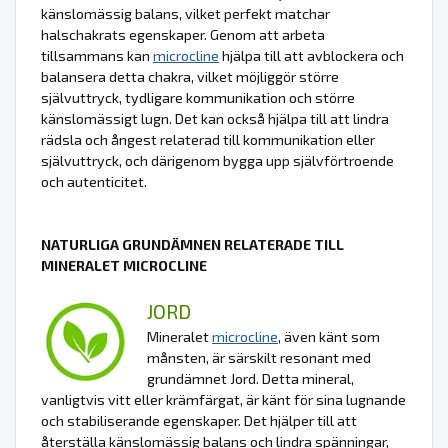
känslomässig balans, vilket perfekt matchar
halschakrats egenskaper. Genom att arbeta
tillsammans kan
microcline
hjälpa till att avblockera och
balansera detta chakra, vilket möjliggör större
självuttryck, tydligare kommunikation och större
känslomässigt lugn. Det kan också hjälpa till att lindra
rädsla och ångest relaterad till kommunikation eller
självuttryck, och därigenom bygga upp självförtroende
och autenticitet.
NATURLIGA GRUNDÄMNEN RELATERADE TILL
MINERALET MICROCLINE
JORD
Mineralet
microcline
, även känt som
månsten, är särskilt resonant med
grundämnet Jord. Detta mineral,
vanligtvis vitt eller krämfärgat, är känt för sina lugnande
och stabiliserande egenskaper. Det hjälper till att
återställa känslomässig balans och lindra spänningar,