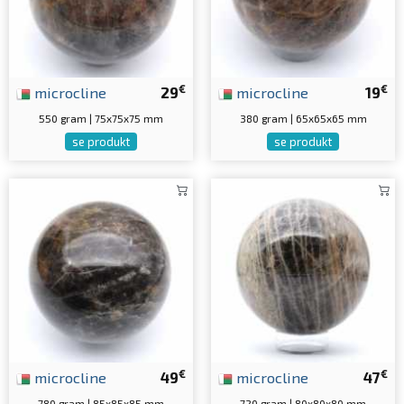
€
€
microcline
29
microcline
19
550 gram | 75x75x75 mm
380 gram | 65x65x65 mm
se produkt
se produkt
€
€
microcline
49
microcline
47
780 gram | 85x85x85 mm
720 gram | 80x80x80 mm