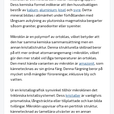
Dess kemiska formel indikerar att den huvudsakligen
består av
kalium
,
aluminium
,
kisel
och
syre
. Detta
mineral bildas i allmänhet under förhållanden med
långsam avkylning av plutoniska magmatiska bergarter
såsom graniter, granodioriter eller syeniter.
Mikroklin är en polymorf av ortoklas, vilket betyder att
den har samma kemiska sammansättning men en
annan kristallstruktur. Denna strukturella skillnad beror
på ett mer ordnat atomarrangemang i mikroklin, vilket
gör den mer stabil vid låga temperaturer än ortoklas.
Den mest kända varianten av mikroklin är
amazonit
, som
kännetecknas av sin gröna färg. Denna färgning beror på
mycket små mängder föroreningar, inklusive bly och
vatten.
Ur en kristallografisk synvinkel tillhör mikroklinen det
trikliniska kristallsystemet. Dess
kristaller
är vanligtvis
prismatiska, långsträckta eller tillplattade och kan bilda
tvillingar. Mikroklin uppvisar ofta en pertitisk struktur,
kännetecknad av lamellära utväxter av en annan