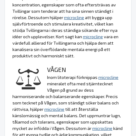
koncentration, egenskaper som ofta eftersträvas av
Tvillingar som tenderar att ha sina sinnen ständigt i
rörelse. Dessutom hjälper
microcline
att bygga upp
självförtroende och stimulera kreativitet, vilket kan
stödja Tvillingarna i deras ständiga sökande efter nya
idéer och upplevelser. Kort sagt kan
microcline
vara en
värdefull allierad för Tvillingarna och hjälpa dem att
kanalisera sin överflödande mentala energi på ett
produktivt och harmoniskt sätt.
VÅGEN
Inom litoterapi förknippas
microcline
mineralet ofta med stjärntecknet
Vågen på grund av dess
harmoniserande och balanserande egenskaper. Precis
som tecknet på Vågen, som ständigt söker balans och
rättvisa, hjälper
microcline
till att återställa
känslomässig och mental balans. Det uppmuntrar lugn,
tålamod och tolerans, egenskaper som uppskattas
mycket av infödda i Vågen. Dessutom är
microcline
känd
för att gynna tydlig och ärlig kommunikation, vilket