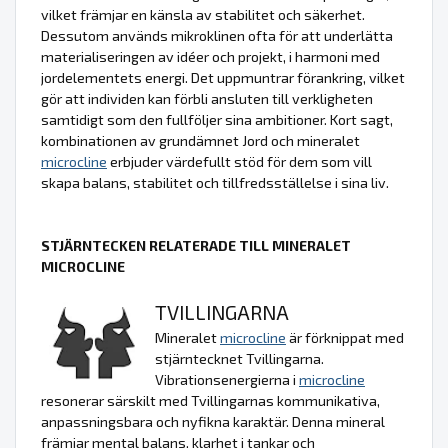
vilket främjar en känsla av stabilitet och säkerhet.
Dessutom används mikroklinen ofta för att underlätta
materialiseringen av idéer och projekt, i harmoni med
jordelementets energi. Det uppmuntrar förankring, vilket
gör att individen kan förbli ansluten till verkligheten
samtidigt som den fullföljer sina ambitioner. Kort sagt,
kombinationen av grundämnet Jord och mineralet
microcline
erbjuder värdefullt stöd för dem som vill
skapa balans, stabilitet och tillfredsställelse i sina liv.
STJÄRNTECKEN RELATERADE TILL MINERALET
MICROCLINE
TVILLINGARNA
Mineralet
microcline
är förknippat med
stjärntecknet Tvillingarna.
Vibrationsenergierna i
microcline
resonerar särskilt med Tvillingarnas kommunikativa,
anpassningsbara och nyfikna karaktär. Denna mineral
främjar mental balans, klarhet i tankar och