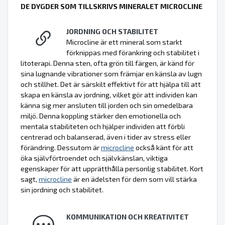
DE DYGDER SOM TILLSKRIVS MINERALET MICROCLINE
JORDNING OCH STABILITET
Microcline är ett mineral som starkt
förknippas med förankring och stabilitet i
litoterapi. Denna sten, ofta grön till färgen, är känd för
sina lugnande vibrationer som främjar en känsla av lugn
och stillhet. Det är särskilt effektivt för att hjälpa till att
skapa en känsla av jordning, vilket gör att individen kan
känna sig mer ansluten till jorden och sin omedelbara
miljö. Denna koppling stärker den emotionella och
mentala stabiliteten och hjälper individen att förbli
centrerad och balanserad, även i tider av stress eller
förändring. Dessutom är
microcline
också känt för att
öka självförtroendet och självkänslan, viktiga
egenskaper för att upprätthålla personlig stabilitet. Kort
sagt,
microcline
är en ädelsten för dem som vill stärka
sin jordning och stabilitet.
KOMMUNIKATION OCH KREATIVITET