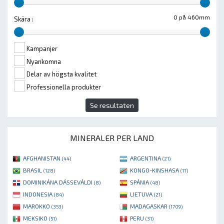
0 på 460mm
Skära :
Kampanjer
Nyankomna
Delar av högsta kvalitet
Professionella produkter
Se resultaten
MINERALER PER LAND
AFGHANISTAN
ARGENTINA
(44)
(21)
BRASIL
KONGO-KINSHASA
(128)
(17)
DOMINIKÁNA DÁSSEVÁLDI
SPÁNIA
(8)
(48)
INDONESIA
LIETUVA
(84)
(21)
MAROKKO
MADAGASKAR
(353)
(1709)
MEKSIKO
PERU
(51)
(31)