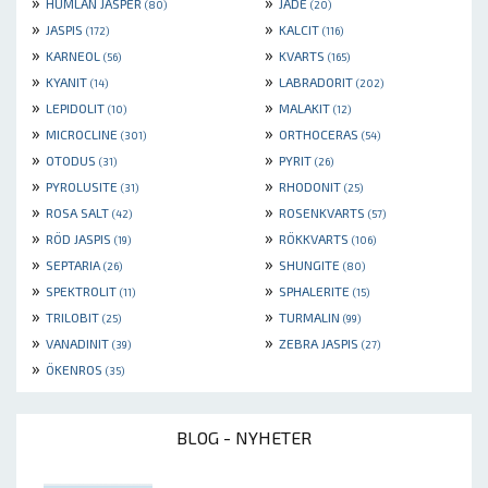
»
»
HUMLAN JASPER
JADE
(80)
(20)
»
»
JASPIS
KALCIT
(172)
(116)
»
»
KARNEOL
KVARTS
(56)
(165)
»
»
KYANIT
LABRADORIT
(14)
(202)
»
»
LEPIDOLIT
MALAKIT
(10)
(12)
»
»
MICROCLINE
ORTHOCERAS
(301)
(54)
»
»
OTODUS
PYRIT
(31)
(26)
»
»
PYROLUSITE
RHODONIT
(31)
(25)
»
»
ROSA SALT
ROSENKVARTS
(42)
(57)
»
»
RÖD JASPIS
RÖKKVARTS
(19)
(106)
»
»
SEPTARIA
SHUNGITE
(26)
(80)
»
»
SPEKTROLIT
SPHALERITE
(11)
(15)
»
»
TRILOBIT
TURMALIN
(25)
(99)
»
»
VANADINIT
ZEBRA JASPIS
(39)
(27)
»
ÖKENROS
(35)
BLOG - NYHETER