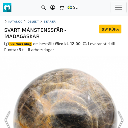
SE
KATALOG
OBJEKT
SFÄRER
SVART MÅNSTENSSFÄR -
99
KÖPA
€
MADAGASKAR
om beställt
före kl. 12.00
.
Leveranstid till
Skickas idag
Ruoŧŧa :
3
till
8
arbetsdagar