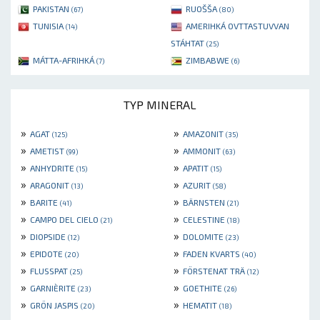
PAKISTAN
RUOŠŠA
(67)
(80)
TUNISIA
AMERIHKÁ OVTTASTUVVAN
(14)
STÁHTAT
(25)
MÁTTA-AFRIHKÁ
ZIMBABWE
(7)
(6)
TYP MINERAL
»
»
AGAT
AMAZONIT
(125)
(35)
»
»
AMETIST
AMMONIT
(99)
(63)
»
»
ANHYDRITE
APATIT
(15)
(15)
»
»
ARAGONIT
AZURIT
(13)
(58)
»
»
BARITE
BÄRNSTEN
(41)
(21)
»
»
CAMPO DEL CIELO
CELESTINE
(21)
(18)
»
»
DIOPSIDE
DOLOMITE
(12)
(23)
»
»
EPIDOTE
FADEN KVARTS
(20)
(40)
»
»
FLUSSPAT
FÖRSTENAT TRÄ
(25)
(12)
»
»
GARNIÈRITE
GOETHITE
(23)
(26)
»
»
GRÖN JASPIS
HEMATIT
(20)
(18)