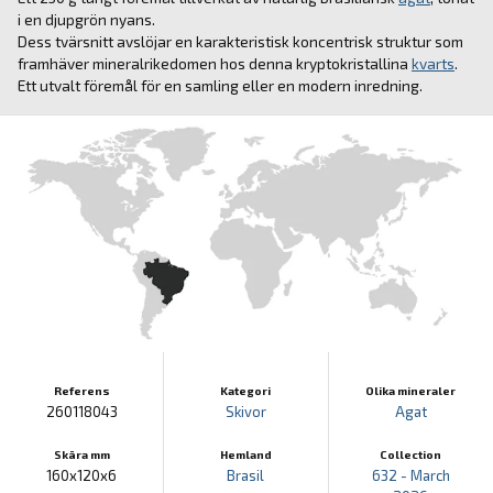
i en djupgrön nyans.
Dess tvärsnitt avslöjar en karakteristisk koncentrisk struktur som
framhäver mineralrikedomen hos denna kryptokristallina
kvarts
.
Ett utvalt föremål för en samling eller en modern inredning.
Referens
Kategori
Olika mineraler
260118043
Skivor
Agat
Skära mm
Hemland
Collection
160x120x6
Brasil
632 - March