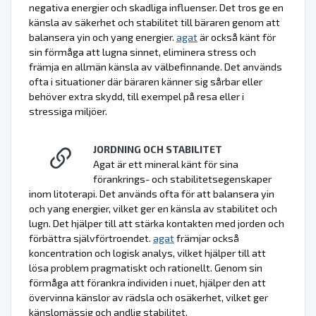
negativa energier och skadliga influenser. Det tros ge en
känsla av säkerhet och stabilitet till bäraren genom att
balansera yin och yang energier.
agat
är också känt för
sin förmåga att lugna sinnet, eliminera stress och
främja en allmän känsla av välbefinnande. Det används
ofta i situationer där bäraren känner sig sårbar eller
behöver extra skydd, till exempel på resa eller i
stressiga miljöer.
JORDNING OCH STABILITET
Agat är ett mineral känt för sina
förankrings- och stabilitetsegenskaper
inom litoterapi. Det används ofta för att balansera yin
och yang energier, vilket ger en känsla av stabilitet och
lugn. Det hjälper till att stärka kontakten med jorden och
förbättra självförtroendet.
agat
främjar också
koncentration och logisk analys, vilket hjälper till att
lösa problem pragmatiskt och rationellt. Genom sin
förmåga att förankra individen i nuet, hjälper den att
övervinna känslor av rädsla och osäkerhet, vilket ger
känslomässig och andlig stabilitet.