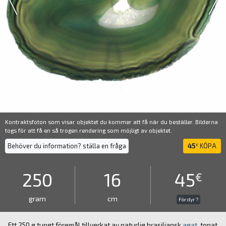
Kontraktsfoton som visar objektet du kommer att få när du beställer. Bilderna
togs för att få en så trogen rendering som möjligt av objektet.
Behöver du information? ställa en fråga
45
KÖPA
€
250
16
45
€
gram
cm
För dyr ?
Ett 250 g tungt föremål tillverkat av naturlig brasiliansk
agat
, tonat