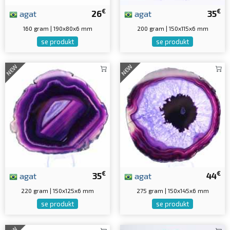
€
€
agat
26
agat
35
160 gram | 190x80x6 mm
200 gram | 150x115x6 mm
se produkt
se produkt
NEW
NEW
€
€
agat
35
agat
44
220 gram | 150x125x6 mm
275 gram | 150x145x6 mm
se produkt
se produkt