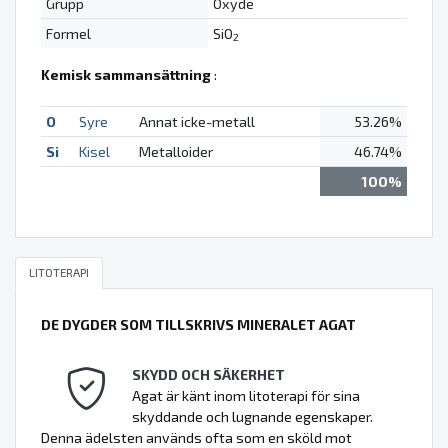
Grupp
Oxyde
Formel
SiO
2
Kemisk sammansättning
:
O
Syre
Annat icke-metall
53.26%
Si
Kisel
Metalloider
46.74%
100%
LITOTERAPI
DE DYGDER SOM TILLSKRIVS MINERALET AGAT
SKYDD OCH SÄKERHET
Agat är känt inom litoterapi för sina
skyddande och lugnande egenskaper.
Denna ädelsten används ofta som en sköld mot