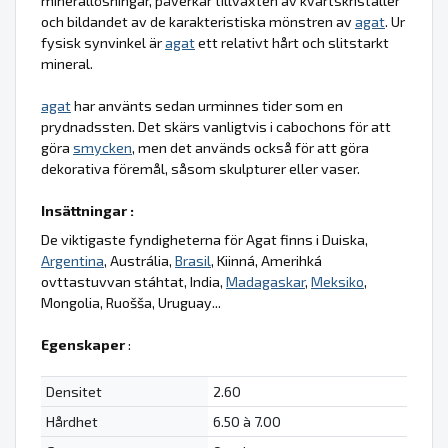
minerallösningar, påverkar tillväxten av kvartskristaller
och bildandet av de karakteristiska mönstren av
agat
. Ur
fysisk synvinkel är
agat
ett relativt hårt och slitstarkt
mineral.
agat
har använts sedan urminnes tider som en
prydnadssten. Det skärs vanligtvis i cabochons för att
göra
smycken
, men det används också för att göra
dekorativa föremål, såsom skulpturer eller vaser.
Insättningar :
De viktigaste fyndigheterna för Agat finns i Duiska,
Argentina
, Austrália,
Brasil
, Kiinná, Amerihká
ovttastuvvan stáhtat, India,
Madagaskar
,
Meksiko
,
Mongolia, Ruošša, Uruguay...
Egenskaper
:
Densitet
2.60
Hårdhet
6.50 à 7.00