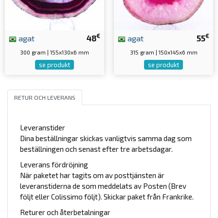
€
€
agat
48
agat
55
300 gram | 155x130x6 mm
315 gram | 150x145x6 mm
se produkt
se produkt
RETUR OCH LEVERANS
Leveranstider
Dina beställningar skickas vanligtvis samma dag som
beställningen och senast efter tre arbetsdagar.
Leverans fördröjning
När paketet har tagits om av posttjänsten är
leveranstiderna de som meddelats av Posten (Brev
följt eller Colissimo följt). Skickar paket från Frankrike.
Returer och återbetalningar