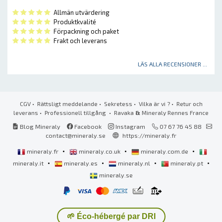
Allmän utvärdering
Produktkvalité
Förpackning och paket
Frakt och leverans
LÄS ALLA RECENSIONER ...
CGV
•
Rättsligt meddelande
•
Sekretess
•
Vilka är vi ?
•
Retur och
leverans
•
Professionell tillgång
• Ravaka
&
Mineraly Rennes France
Blog Mineraly
Facebook
Instagram
07 67 76 45 88
contact@mineraly.se
https://mineraly.fr
•
•
•
mineraly.fr
mineraly.co.uk
mineraly.com.de
•
•
•
•
mineraly.it
mineraly.es
mineraly.nl
mineraly.pt
mineraly.se
🌱 Éco-hébergé par DRI