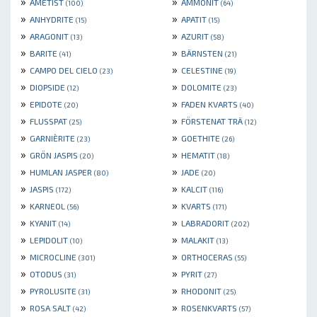
»
»
AMETIST
AMMONIT
(100)
(64)
»
»
ANHYDRITE
APATIT
(15)
(15)
»
»
ARAGONIT
AZURIT
(13)
(58)
»
»
BARITE
BÄRNSTEN
(41)
(21)
»
»
CAMPO DEL CIELO
CELESTINE
(23)
(19)
»
»
DIOPSIDE
DOLOMITE
(12)
(23)
»
»
EPIDOTE
FADEN KVARTS
(20)
(40)
»
»
FLUSSPAT
FÖRSTENAT TRÄ
(25)
(12)
»
»
GARNIÈRITE
GOETHITE
(23)
(26)
»
»
GRÖN JASPIS
HEMATIT
(20)
(18)
»
»
HUMLAN JASPER
JADE
(80)
(20)
»
»
JASPIS
KALCIT
(172)
(116)
»
»
KARNEOL
KVARTS
(56)
(171)
»
»
KYANIT
LABRADORIT
(14)
(202)
»
»
LEPIDOLIT
MALAKIT
(10)
(13)
»
»
MICROCLINE
ORTHOCERAS
(301)
(55)
»
»
OTODUS
PYRIT
(31)
(27)
»
»
PYROLUSITE
RHODONIT
(31)
(25)
»
»
ROSA SALT
ROSENKVARTS
(42)
(57)