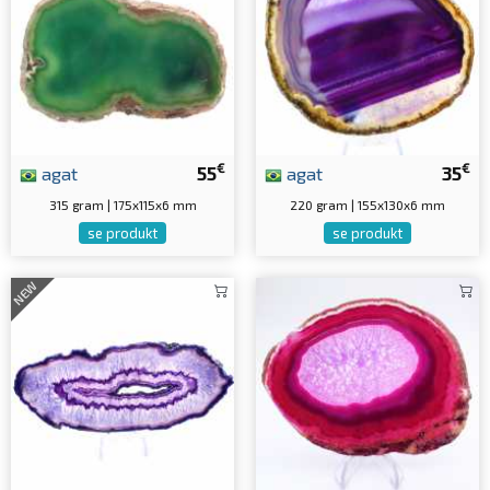
€
€
agat
55
agat
35
315 gram | 175x115x6 mm
220 gram | 155x130x6 mm
se produkt
se produkt
NEW