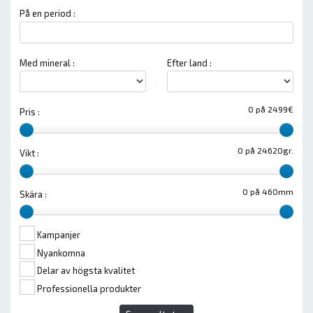
På en period :
Med mineral :
Efter land :
0 på 2499€
Pris :
0 på 24620gr.
Vikt :
0 på 460mm
Skära :
Kampanjer
Nyankomna
Delar av högsta kvalitet
Professionella produkter