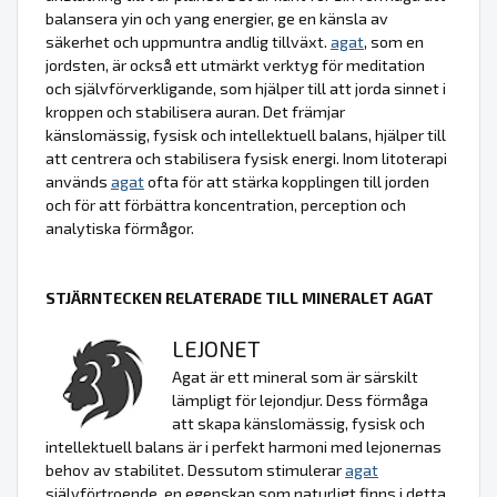
balansera yin och yang energier, ge en känsla av
säkerhet och uppmuntra andlig tillväxt.
agat
, som en
jordsten, är också ett utmärkt verktyg för meditation
och självförverkligande, som hjälper till att jorda sinnet i
kroppen och stabilisera auran. Det främjar
känslomässig, fysisk och intellektuell balans, hjälper till
att centrera och stabilisera fysisk energi. Inom litoterapi
används
agat
ofta för att stärka kopplingen till jorden
och för att förbättra koncentration, perception och
analytiska förmågor.
STJÄRNTECKEN RELATERADE TILL MINERALET AGAT
LEJONET
Agat är ett mineral som är särskilt
lämpligt för lejondjur. Dess förmåga
att skapa känslomässig, fysisk och
intellektuell balans är i perfekt harmoni med lejonernas
behov av stabilitet. Dessutom stimulerar
agat
självförtroende, en egenskap som naturligt finns i detta