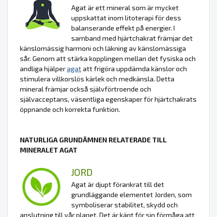
Agat är ett mineral som är mycket
uppskattat inom litoterapi för dess
balanserande effekt på energier. I
samband med hjärtchakrat främjar det
känslomässig harmoni och läkning av känslomässiga
sår. Genom att stärka kopplingen mellan det fysiska och
andliga hjälper
agat
att frigöra uppdämda känslor och
stimulera villkorslös kärlek och medkänsla. Detta
mineral främjar också självförtroende och
självacceptans, väsentliga egenskaper för hjärtchakrats
öppnande och korrekta funktion.
NATURLIGA GRUNDÄMNEN RELATERADE TILL
MINERALET AGAT
JORD
Agat är djupt förankrat till det
grundläggande elementet Jorden, som
symboliserar stabilitet, skydd och
anslutning till vår planet. Det är känt för sin förmåga att