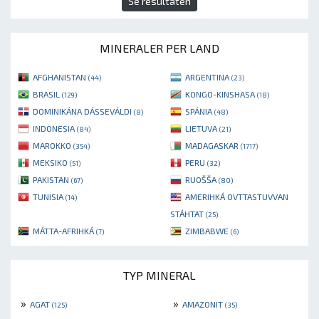
Se resultaten
MINERALER PER LAND
AFGHANISTAN
ARGENTINA
(44)
(23)
BRASIL
KONGO-KINSHASA
(129)
(18)
DOMINIKÁNA DÁSSEVÁLDI
SPÁNIA
(8)
(48)
INDONESIA
LIETUVA
(84)
(21)
MAROKKO
MADAGASKAR
(354)
(1717)
MEKSIKO
PERU
(51)
(32)
PAKISTAN
RUOŠŠA
(67)
(80)
TUNISIA
AMERIHKÁ OVTTASTUVVAN
(14)
STÁHTAT
(25)
MÁTTA-AFRIHKÁ
ZIMBABWE
(7)
(6)
TYP MINERAL
»
»
AGAT
AMAZONIT
(125)
(35)