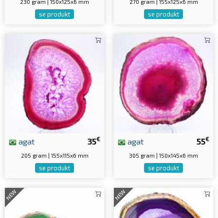
230 gram | 150x125x6 mm
270 gram | 155x125x6 mm
se produkt
se produkt
€
€
agat
35
agat
55
205 gram | 155x115x6 mm
305 gram | 150x145x6 mm
se produkt
se produkt
NEW
NEW