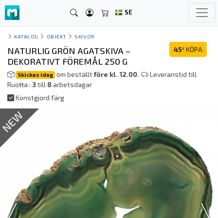
SE
KATALOG
OBJEKT
SKIVOR
NATURLIG GRÖN AGATSKIVA –
45
KÖPA
€
DEKORATIVT FÖREMÅL 250 G
om beställt
före kl. 12.00
.
Leveranstid till
Skickas idag
Ruoŧŧa :
3
till
8
arbetsdagar
Konstgjord färg
NEW