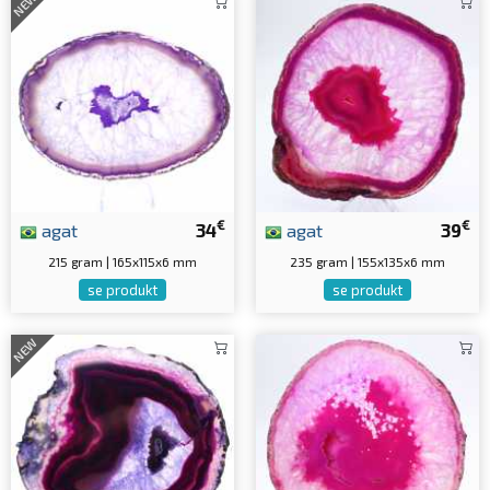
NEW
€
€
agat
34
agat
39
215 gram | 165x115x6 mm
235 gram | 155x135x6 mm
se produkt
se produkt
NEW