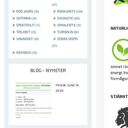
(57)
»
»
RÖD JASPIS
RÖKKVARTS
(19)
(106)
»
»
SEPTARIA
SHUNGITE
(26)
(80)
»
»
SPEKTROLIT
SPHALERITE
(11)
(15)
NATURLI
»
»
TRILOBIT
TURMALIN
(25)
(99)
»
»
VANADINIT
ZEBRA JASPIS
(39)
(27)
»
ÖKENROS
(35)
sinnet i 
BLOG - NYHETER
energi. I
förmågor
FRIDAY, JUNE 19,
2026
STJÄRNT