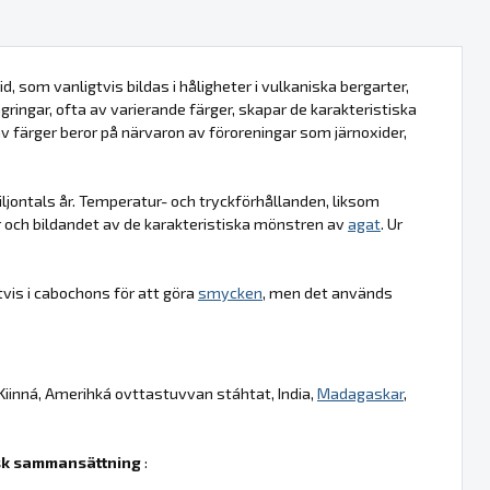
d, som vanligtvis bildas i håligheter i vulkaniska bergarter,
agringar, ofta av varierande färger, skapar de karakteristiska
 av färger beror på närvaron av föroreningar som järnoxider,
jontals år. Temperatur- och tryckförhållanden, liksom
r och bildandet av de karakteristiska mönstren av
agat
. Ur
vis i cabochons för att göra
smycken
, men det används
 Kiinná, Amerihká ovttastuvvan stáhtat, India,
Madagaskar
,
k sammansättning
: