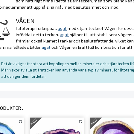
som naturligt finns i detta stjärntecken, men som ibland kan 
leomedlemmar att uppnå sina mål med beslutsamhet och mod.
VÅGEN
I litoterapi förknippas
agat
med stjärntecknet Vågen för dess
infödda i detta tecken.
agat
hjälper till att stabilisera vågen
främjar också klarhet i tankar och beslutsfattande, vilket kan
amma. Således bildar
agat
och Vågen en kraftfull kombination för att
Det är viktigt att notera att kopplingen mellan mineraler och stjärntecken f
Människor av alla stjärntecken kan använda varje typ av mineral för litote
att den ger dem fördelar.
ODUKTER :
NEW
NEW