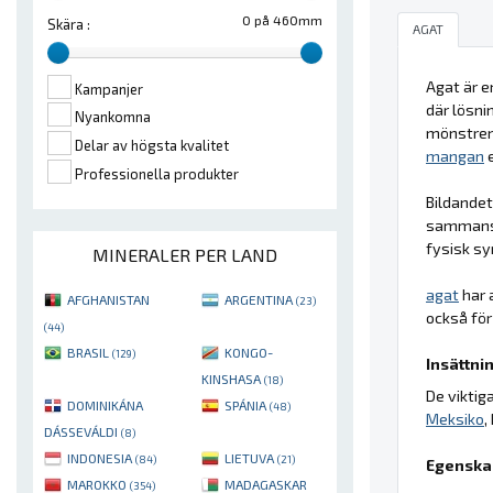
0 på 460mm
Skära :
AGAT
Agat är e
Kampanjer
där lösni
Nyankomna
mönstre
Delar av högsta kvalitet
mangan
e
Professionella produkter
Bildande
sammansät
fysisk sy
MINERALER PER LAND
agat
har 
AFGHANISTAN
ARGENTINA
(23)
också för
(44)
BRASIL
KONGO-
(129)
Insättnin
KINSHASA
(18)
De viktig
DOMINIKÁNA
SPÁNIA
(48)
Meksiko
,
DÁSSEVÁLDI
(8)
INDONESIA
LIETUVA
(84)
(21)
Egenska
MAROKKO
MADAGASKAR
(354)