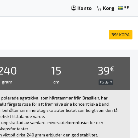
Konto
Korg
SE
39
KÖPA
€
240
15
39
€
gram
cm
För dyr ?
polerade agatskiva, som härstammar från Brasilien, har
ciellt färgats rosa för att framhäva sina koncentriska band.
 behåller sin mineralogiska autenticitet samtidigt som den får
tetiskt tilltalande värde.
 uppskattad av samlare, mineraldekorentusiaster och
skapsfantaster.
 vikt på cirka 240 gram erbjuder den god stabilitet.