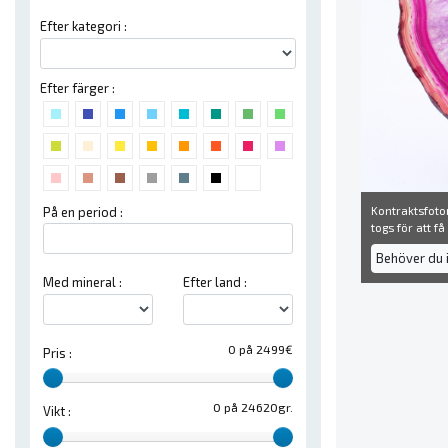
Efter kategori :
Efter färger :
Kontraktsfoton
På en period :
togs för att f
Behöver du 
Med mineral :
Efter land :
0 på 2499€
Pris :
0 på 24620gr.
Vikt :