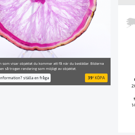
 som visar objektet du kommer att få när du beställer. Bilderna
å en så trogen rendering som möjligt av objektet.
information? ställa en fråga
39
KÖPA
€
2
1