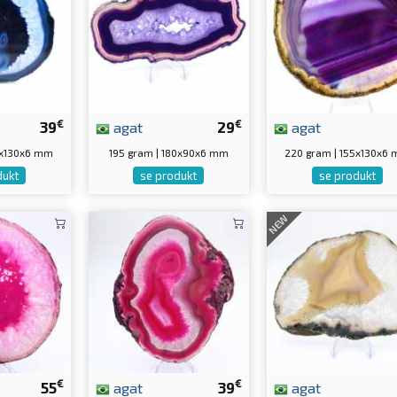
€
€
39
agat
29
agat
0x130x6 mm
195 gram | 180x90x6 mm
220 gram | 155x130x6
dukt
se produkt
se produkt
NEW
€
€
55
agat
39
agat