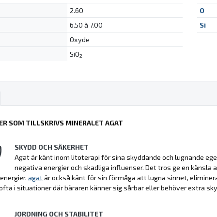
2.60
O
6.50 à 7.00
Si
Oxyde
SiO
2
ER SOM TILLSKRIVS MINERALET AGAT
SKYDD OCH SÄKERHET
Agat är känt inom litoterapi för sina skyddande och lugnande e
negativa energier och skadliga influenser. Det tros ge en känsla a
energier.
agat
är också känt för sin förmåga att lugna sinnet, elimine
fta i situationer där bäraren känner sig sårbar eller behöver extra skydd
JORDNING OCH STABILITET