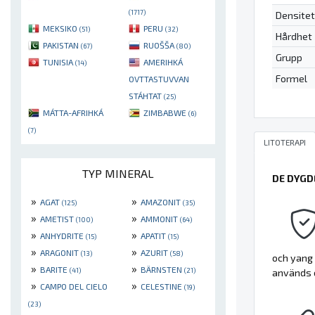
(1717)
Densitet
MEKSIKO
PERU
(51)
(32)
Hårdhet
PAKISTAN
RUOŠŠA
(67)
(80)
Grupp
TUNISIA
AMERIHKÁ
(14)
Formel
OVTTASTUVVAN
STÁHTAT
(25)
MÁTTA-AFRIHKÁ
ZIMBABWE
(6)
(7)
LITOTERAPI
TYP MINERAL
DE DYGD
»
»
AGAT
AMAZONIT
(125)
(35)
»
»
AMETIST
AMMONIT
(100)
(64)
»
»
ANHYDRITE
APATIT
(15)
(15)
»
»
ARAGONIT
AZURIT
(13)
(58)
och yang 
»
»
BARITE
BÄRNSTEN
(41)
(21)
används o
»
»
CAMPO DEL CIELO
CELESTINE
(19)
(23)