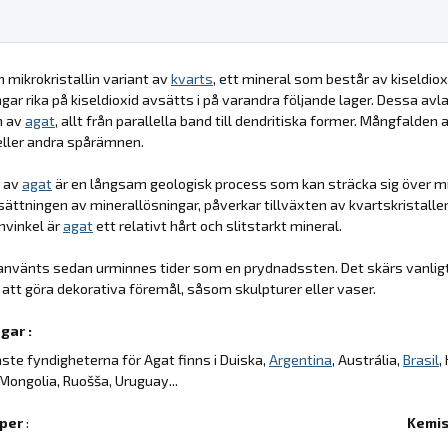
n mikrokristallin variant av
kvarts
, ett mineral som består av kiseldioxi
ngar rika på kiseldioxid avsätts i på varandra följande lager. Dessa avl
n av
agat
, allt från parallella band till dendritiska former. Mångfalden
ller andra spårämnen.
t av
agat
är en långsam geologisk process som kan sträcka sig över mil
tningen av minerallösningar, påverkar tillväxten av kvartskristalle
nvinkel är
agat
ett relativt hårt och slitstarkt mineral.
använts sedan urminnes tider som en prydnadssten. Det skärs vanligt
 att göra dekorativa föremål, såsom skulpturer eller vaser.
gar :
aste fyndigheterna för Agat finns i Duiska,
Argentina
, Austrália,
Brasil
,
 Mongolia, Ruošša, Uruguay...
per
:
Kemis