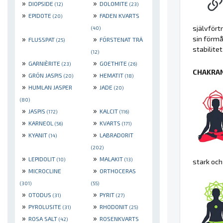
»
»
DIOPSIDE
DOLOMITE
(12)
(23)
»
»
EPIDOTE
FADEN KVARTS
(20)
självfört
(40)
»
»
sin förmå
FLUSSPAT
FÖRSTENAT TRÄ
(25)
stabilitet
(12)
»
»
GARNIÈRITE
GOETHITE
(23)
(26)
CHAKRAN
»
»
GRÖN JASPIS
HEMATIT
(20)
(18)
»
»
HUMLAN JASPER
JADE
(20)
(80)
»
»
JASPIS
KALCIT
(172)
(116)
»
»
KARNEOL
KVARTS
(56)
(171)
»
»
KYANIT
LABRADORIT
(14)
(202)
»
»
LEPIDOLIT
MALAKIT
(10)
(13)
stark och
»
»
MICROCLINE
ORTHOCERAS
(301)
(55)
»
»
OTODUS
PYRIT
(31)
(27)
»
»
PYROLUSITE
RHODONIT
(31)
(25)
»
»
ROSA SALT
ROSENKVARTS
(42)