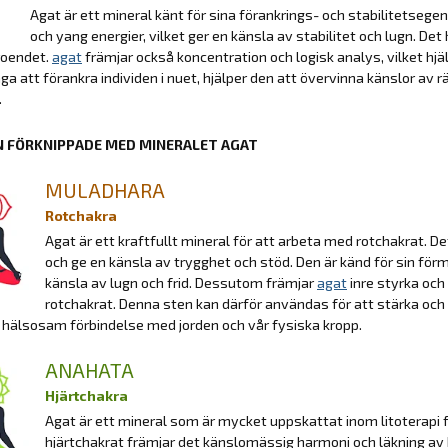
Agat är ett mineral känt för sina förankrings- och stabilitetsege
och yang energier, vilket ger en känsla av stabilitet och lugn. Det
roendet.
agat
främjar också koncentration och logisk analys, vilket hjä
ga att förankra individen i nuet, hjälper den att övervinna känslor av 
.
 FÖRKNIPPADE MED MINERALET AGAT
MULADHARA
Rotchakra
Agat är ett kraftfullt mineral för att arbeta med rotchakrat. De
och ge en känsla av trygghet och stöd. Den är känd för sin förmå
känsla av lugn och frid. Dessutom främjar
agat
inre styrka oc
rotchakrat. Denna sten kan därför användas för att stärka och h
 hälsosam förbindelse med jorden och vår fysiska kropp.
ANAHATA
Hjärtchakra
Agat är ett mineral som är mycket uppskattat inom litoterapi 
hjärtchakrat främjar det känslomässig harmoni och läkning av