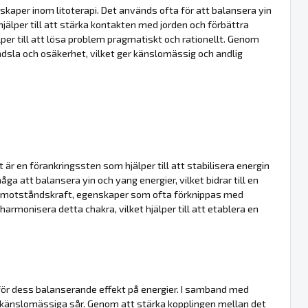
nskaper inom litoterapi. Det används ofta för att balansera yin
 hjälper till att stärka kontakten med jorden och förbättra
lper till att lösa problem pragmatiskt och rationellt. Genom
rädsla och osäkerhet, vilket ger känslomässig och andlig
t är en förankringssten som hjälper till att stabilisera energin
ga att balansera yin och yang energier, vilket bidrar till en
h motståndskraft, egenskaper som ofta förknippas med
armonisera detta chakra, vilket hjälper till att etablera en
för dess balanserande effekt på energier. I samband med
 känslomässiga sår. Genom att stärka kopplingen mellan det