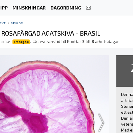
IPP
MINSKNINGAR
DAGORDNING
EKT
SKIVOR
 ROSAFÄRGAD AGATSKIVA - BRASIL
skickas
.
Leveranstid till Ruoŧŧa :
3
till
8
arbetsdagar
i morgon
Denna 
artifi
Stenen
ett es
Den är
veten
Med en