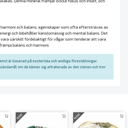
skakas. Denna mineral främjar också fokus och insikt, och
 harmoni och balans, egenskaper som ofta eftersträvas av
s energi och bibehåller känslomässig och mental balans. Det
 vara särskilt fördelaktigt för vågar som tenderar att vara
 främja balans och harmoni.
rämst är baserad på esoteriska och andliga föreställningar.
rapiändamål om de känner sig attraherade av den stenen och tror
NEW
NEW