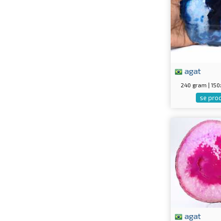
agat
240 gram | 15
se pro
agat