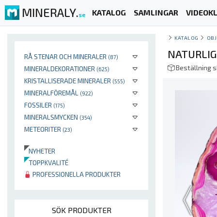
MINERALY.
KATALOG
SAMLINGAR
VIDEOKL
se
KATALOG
OBJ
NATURLIG
RÅ STENAR OCH MINERALER
(87)
Beställning 
MINERALDEKORATIONER
(625)
KRISTALLISERADE MINERALER
(555)
MINERALFÖREMÅL
(922)
FOSSILER
(175)
MINERALSMYCKEN
(354)
METEORITER
(23)
NYHETER
TOPPKVALITÉ
PROFESSIONELLA PRODUKTER
SÖK PRODUKTER