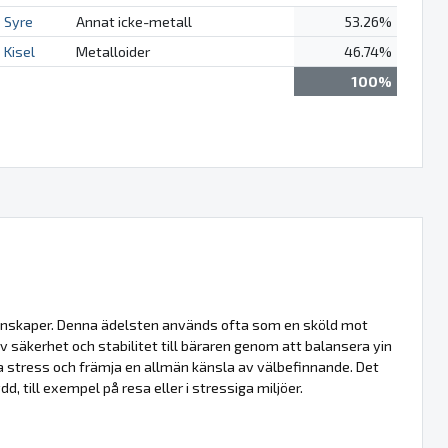
Syre
Annat icke-metall
53.26%
Kisel
Metalloider
46.74%
100%
genskaper. Denna ädelsten används ofta som en sköld mot
v säkerhet och stabilitet till bäraren genom att balansera yin
ra stress och främja en allmän känsla av välbefinnande. Det
, till exempel på resa eller i stressiga miljöer.