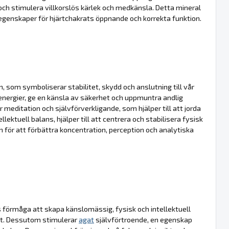
ch stimulera villkorslös kärlek och medkänsla. Detta mineral
egenskaper för hjärtchakrats öppnande och korrekta funktion.
, som symboliserar stabilitet, skydd och anslutning till vår
 energier, ge en känsla av säkerhet och uppmuntra andlig
 meditation och självförverkligande, som hjälper till att jorda
lektuell balans, hjälper till att centrera och stabilisera fysisk
ch för att förbättra koncentration, perception och analytiska
ss förmåga att skapa känslomässig, fysisk och intellektuell
tet. Dessutom stimulerar
agat
självförtroende, en egenskap