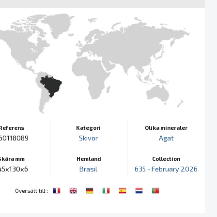
Referens
Kategori
Olika mineraler
60118089
Skivor
Agat
Skära mm
Hemland
Collection
45x130x6
Brasil
635 - February 2026
:
Översätt till