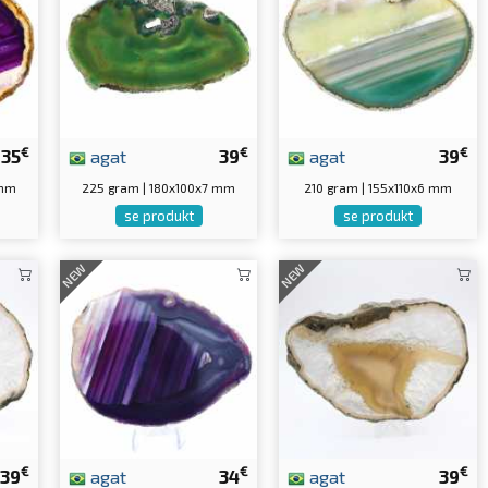
€
€
€
35
agat
39
agat
39
 mm
225 gram | 180x100x7 mm
210 gram | 155x110x6 mm
se produkt
se produkt
NEW
NEW
€
€
€
39
agat
34
agat
39