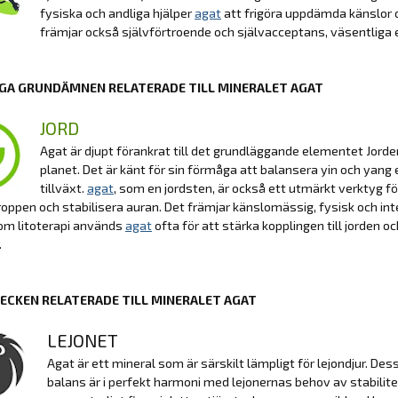
fysiska och andliga hjälper
agat
att frigöra uppdämda känslor o
främjar också självförtroende och självacceptans, väsentliga 
GA GRUNDÄMNEN RELATERADE TILL MINERALET AGAT
JORD
Agat är djupt förankrat till det grundläggande elementet Jorden
planet. Det är känt för sin förmåga att balansera yin och yang
tillväxt.
agat
, som en jordsten, är också ett utmärkt verktyg för
kroppen och stabilisera auran. Det främjar känslomässig, fysisk och intel
nom litoterapi används
agat
ofta för att stärka kopplingen till jorden o
.
ECKEN RELATERADE TILL MINERALET AGAT
LEJONET
Agat är ett mineral som är särskilt lämpligt för lejondjur. De
balans är i perfekt harmoni med lejonernas behov av stabili