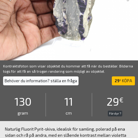
Kontraktsfoton som visar objektet du kommer att få när du beställer. Bilderna
togs för att få en så trogen rendering som möjligt av objektet.
Behöver du information? ställa en fråga
29
KÖPA
€
130
11
29
€
gram
cm
För dyr ?
Naturlig Fluorit Pyrit-skiva, idealisk för samling, polerad på ena
sidan och rå på andra, med en slående kontrast mellan violetta