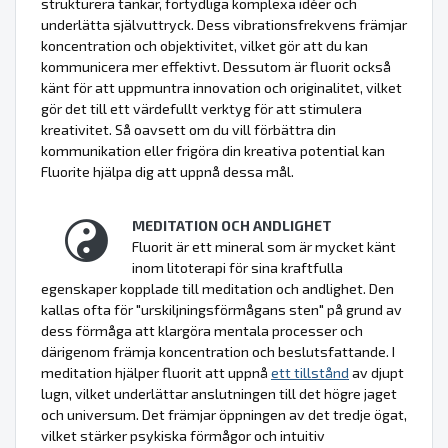
strukturera tankar, förtydliga komplexa idéer och
underlätta självuttryck. Dess vibrationsfrekvens främjar
koncentration och objektivitet, vilket gör att du kan
kommunicera mer effektivt. Dessutom är fluorit också
känt för att uppmuntra innovation och originalitet, vilket
gör det till ett värdefullt verktyg för att stimulera
kreativitet. Så oavsett om du vill förbättra din
kommunikation eller frigöra din kreativa potential kan
Fluorite hjälpa dig att uppnå dessa mål.
MEDITATION OCH ANDLIGHET
Fluorit är ett mineral som är mycket känt
inom litoterapi för sina kraftfulla
egenskaper kopplade till meditation och andlighet. Den
kallas ofta för "urskiljningsförmågans sten" på grund av
dess förmåga att klargöra mentala processer och
därigenom främja koncentration och beslutsfattande. I
meditation hjälper fluorit att uppnå
ett tillstånd
av djupt
lugn, vilket underlättar anslutningen till det högre jaget
och universum. Det främjar öppningen av det tredje ögat,
vilket stärker psykiska förmågor och intuitiv