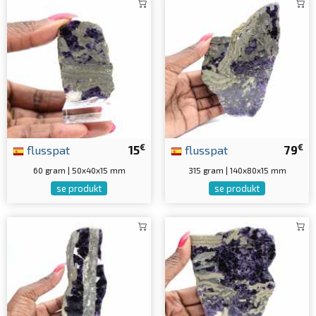
€
€
flusspat
15
flusspat
79
60 gram | 50x40x15 mm
315 gram | 140x80x15 mm
se produkt
se produkt