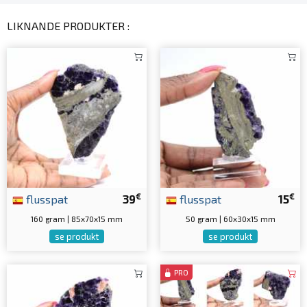
LIKNANDE PRODUKTER :
€
€
flusspat
39
flusspat
15
160 gram | 85x70x15 mm
50 gram | 60x30x15 mm
se produkt
se produkt
PRO