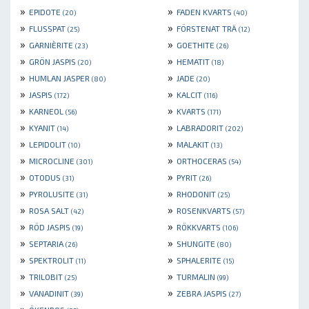
»
»
EPIDOTE
FADEN KVARTS
(20)
(40)
»
»
FLUSSPAT
FÖRSTENAT TRÄ
(25)
(12)
»
»
GARNIÈRITE
GOETHITE
(23)
(26)
»
»
GRÖN JASPIS
HEMATIT
(20)
(18)
»
»
HUMLAN JASPER
JADE
(80)
(20)
»
»
JASPIS
KALCIT
(172)
(116)
»
»
KARNEOL
KVARTS
(56)
(171)
»
»
KYANIT
LABRADORIT
(14)
(202)
»
»
LEPIDOLIT
MALAKIT
(10)
(13)
»
»
MICROCLINE
ORTHOCERAS
(301)
(54)
»
»
OTODUS
PYRIT
(31)
(26)
»
»
PYROLUSITE
RHODONIT
(31)
(25)
»
»
ROSA SALT
ROSENKVARTS
(42)
(57)
»
»
RÖD JASPIS
RÖKKVARTS
(19)
(106)
»
»
SEPTARIA
SHUNGITE
(26)
(80)
»
»
SPEKTROLIT
SPHALERITE
(11)
(15)
»
»
TRILOBIT
TURMALIN
(25)
(99)
»
»
VANADINIT
ZEBRA JASPIS
(39)
(27)
»