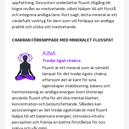
uppfattning. Dessutom underlättar fluorit tillgång till
högre nivåer av medvetande, vilket hjälper till att förstå
och integrera andliga läror. Kort sagt, detta mineral är ett
värdefullt verktyg för dem som vill fördjupa sin andliga
praktik och utöka sitt medvetande.
CHAKRAN FÖRKNIPPADE MED MINERALET FLUSSPAT
AJNA
Tredje ögat chakra
Fluorit är ett mineral som är särskilt
lämpat för det tredje ögats chakra,
eftersom det är känt för sina
egenskaper stabilisering, balans och
harmonisering av andliga energier. Inom litoterapi
används fluorit ofta för att öka mental klarhet,
koncentration och beslutsfattande. Således kan
associeringen av det tredje ögatchakrat med fluorit
hjälpa till att balansera energier, stimulera intuitiv
perception och främja en bättre förståelse för oss
själva och vår miljö.