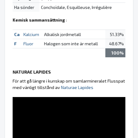
Ha sönder
Conchoïdale, Esquilleuse, Irrégulière
Kemisk sammansättning
:
Ca
Kalcium
Alkalisk jordmetall
51.33%
F
Fluor
Halogen som inte är metall
48.67%
100%
NATURAE LAPIDES
För att gå längre i kunskap om samlarmineralet Flusspat
med vänligt tillstånd av
Naturae Lapides