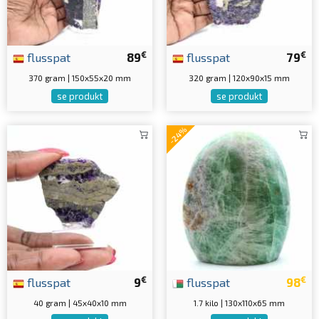
€
€
flusspat
89
flusspat
79
370 gram | 150x55x20 mm
320 gram | 120x90x15 mm
se produkt
se produkt
-24%
€
€
flusspat
9
flusspat
98
40 gram | 45x40x10 mm
1.7 kilo | 130x110x65 mm