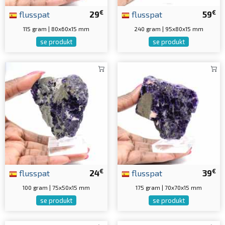
€
€
flusspat
29
flusspat
59
115 gram | 80x60x15 mm
240 gram | 95x80x15 mm
se produkt
se produkt
€
€
flusspat
24
flusspat
39
100 gram | 75x50x15 mm
175 gram | 70x70x15 mm
se produkt
se produkt