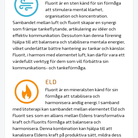
Fluorit är en sten känd för sin förmåga
att stimulera mental klarhet,
organisation och koncentration.
Sambandet mellan luft och fluorit skapar en synergi
som främjar tankeflytande, artikulering av idéer och
effektiv kommunikation. Dessutom kan denna förening
hjälpa till att balansera och stabilisera mentala energier,
vilket underlättar bättre hantering av tankar och känslor.
Fluorit, i harmoni med elementet luft, kan därför vara ett
värdefullt verktyg för dem som vill förbättra sin
kommunikations- och tankeförmåga.
ELD
Fluorit är en mineralsten känd för sin
förmåga att stabilisera och
harmonisera andlig energi. I samband
med litoterapi kan sambandet mellan elementet Eld och
Fluorit ses som en allians mellan Eldens transformativa
kraft och Fluorits förmåga att balansera och
harmonisera. Denna kombination kan hjälpa till att
kanalisera Eldens kraft på produktiva sätt, mildra dess