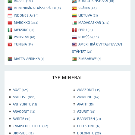
BRASIL
KONGO-KINSHASA
(129)
(18)
DOMINIKÁNA DÁSSEVÁLDI
SPÁNIA
(8)
(48)
INDONESIA
LIETUVA
(84)
(21)
MAROKKO
MADAGASKAR
(353)
(1717)
MEKSIKO
PERU
(51)
(31)
PAKISTAN
RUOŠŠA
(67)
(80)
TUNISIA
AMERIHKÁ OVTTASTUVVAN
(14)
STÁHTAT
(25)
MÁTTA-AFRIHKÁ
ZIMBABWE
(7)
(6)
TYP MINERAL
»
»
AGAT
AMAZONIT
(125)
(35)
»
»
AMETIST
AMMONIT
(100)
(64)
»
»
ANHYDRITE
APATIT
(15)
(15)
»
»
ARAGONIT
AZURIT
(13)
(58)
»
»
BARITE
BÄRNSTEN
(41)
(21)
»
»
CAMPO DEL CIELO
CELESTINE
(22)
(19)
»
»
DIOPSIDE
DOLOMITE
(12)
(23)