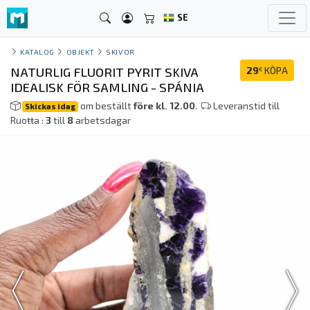
SE
KATALOG
OBJEKT
SKIVOR
NATURLIG FLUORIT PYRIT SKIVA
29
KÖPA
€
IDEALISK FÖR SAMLING - SPÁNIA
om beställt
före kl. 12.00
.
Leveranstid till
Skickas idag
Ruoŧŧa :
3
till
8
arbetsdagar