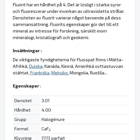
Fluorit har en hårdhet på 4. Det är lösligt i starka syror
och fluorescerar under inverkan av ultravioletta strålar.
Densiteten av fluorit varierar något beroende på dess
sammansättning. Fluorits egenskaper gör det till ett
mineral av intresse för forskning, särskilt inom
mineralogi, kristallografi och geokemi.
Insättningar :
De viktigaste fyndigheterna för Flusspat finns i Mátta-
Afrihká,
Duiska
, Kanáda, Kiinná, Amerihká ovttastuvvan
stáhtat,
Frankriika
,
Meksiko
, Mongolia, Ruošša...
Egenskaper
:
Densitet
3.01
Hårdhet
4.00
Grupp
Halogénure
Formel
CaF
2
Klyvning
{111} parfait