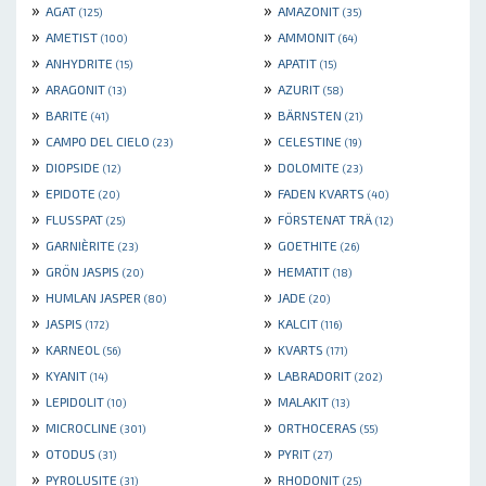
»
»
AGAT
AMAZONIT
(125)
(35)
»
»
AMETIST
AMMONIT
(100)
(64)
»
»
ANHYDRITE
APATIT
(15)
(15)
»
»
ARAGONIT
AZURIT
(13)
(58)
»
»
BARITE
BÄRNSTEN
(41)
(21)
»
»
CAMPO DEL CIELO
CELESTINE
(23)
(19)
»
»
DIOPSIDE
DOLOMITE
(12)
(23)
»
»
EPIDOTE
FADEN KVARTS
(20)
(40)
»
»
FLUSSPAT
FÖRSTENAT TRÄ
(25)
(12)
»
»
GARNIÈRITE
GOETHITE
(23)
(26)
»
»
GRÖN JASPIS
HEMATIT
(20)
(18)
»
»
HUMLAN JASPER
JADE
(80)
(20)
»
»
JASPIS
KALCIT
(172)
(116)
»
»
KARNEOL
KVARTS
(56)
(171)
»
»
KYANIT
LABRADORIT
(14)
(202)
»
»
LEPIDOLIT
MALAKIT
(10)
(13)
»
»
MICROCLINE
ORTHOCERAS
(301)
(55)
»
»
OTODUS
PYRIT
(31)
(27)
»
»
PYROLUSITE
RHODONIT
(31)
(25)