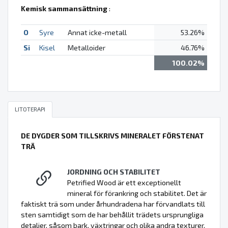
Kemisk sammansättning
:
O
Syre
Annat icke-metall
53.26%
Si
Kisel
Metalloider
46.76%
100.02%
LITOTERAPI
DE DYGDER SOM TILLSKRIVS MINERALET FÖRSTENAT
TRÄ
JORDNING OCH STABILITET
Petrified Wood är ett exceptionellt
mineral för förankring och stabilitet. Det är
faktiskt trä som under århundradena har förvandlats till
sten samtidigt som de har behållit trädets ursprungliga
detaljer, såsom bark, växtringar och olika andra texturer.