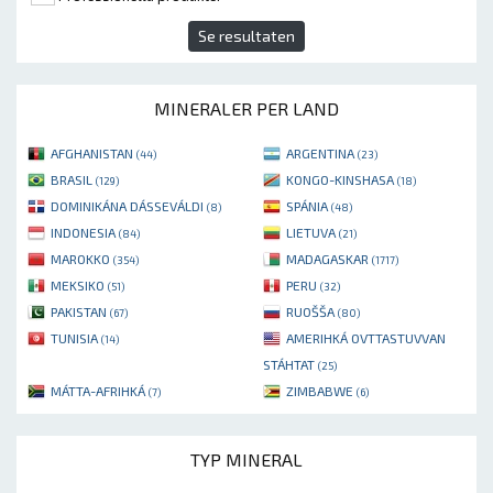
Se resultaten
MINERALER PER LAND
AFGHANISTAN
ARGENTINA
(44)
(23)
BRASIL
KONGO-KINSHASA
(129)
(18)
DOMINIKÁNA DÁSSEVÁLDI
SPÁNIA
(8)
(48)
INDONESIA
LIETUVA
(84)
(21)
MAROKKO
MADAGASKAR
(354)
(1717)
MEKSIKO
PERU
(51)
(32)
PAKISTAN
RUOŠŠA
(67)
(80)
TUNISIA
AMERIHKÁ OVTTASTUVVAN
(14)
STÁHTAT
(25)
MÁTTA-AFRIHKÁ
ZIMBABWE
(7)
(6)
TYP MINERAL