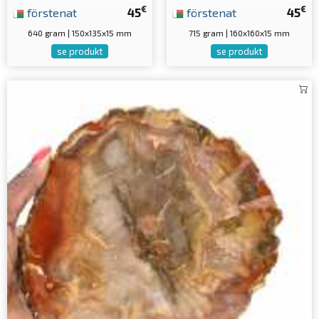
€
€
förstenat
45
förstenat
45
640 gram | 150x135x15 mm
715 gram | 160x160x15 mm
se produkt
se produkt