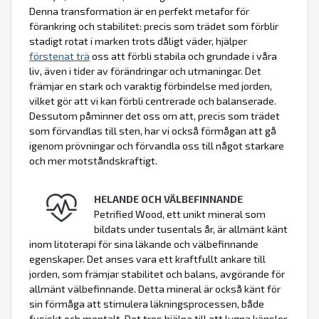
Denna transformation är en perfekt metafor för
förankring och stabilitet: precis som trädet som förblir
stadigt rotat i marken trots dåligt väder, hjälper
förstenat trä
oss att förbli stabila och grundade i våra
liv, även i tider av förändringar och utmaningar. Det
främjar en stark och varaktig förbindelse med jorden,
vilket gör att vi kan förbli centrerade och balanserade.
Dessutom påminner det oss om att, precis som trädet
som förvandlas till sten, har vi också förmågan att gå
igenom prövningar och förvandla oss till något starkare
och mer motståndskraftigt.
HELANDE OCH VÄLBEFINNANDE
Petrified Wood, ett unikt mineral som
bildats under tusentals år, är allmänt känt
inom litoterapi för sina läkande och välbefinnande
egenskaper. Det anses vara ett kraftfullt ankare till
jorden, som främjar stabilitet och balans, avgörande för
allmänt välbefinnande. Detta mineral är också känt för
sin förmåga att stimulera läkningsprocessen, både
fysiskt och mentalt. Det tros hjälpa till att lugna känslor,