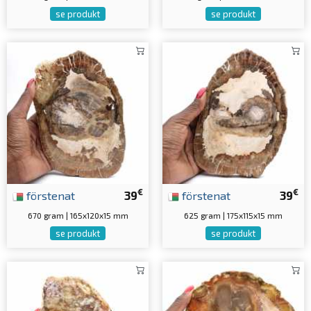
se produkt
se produkt
€
€
förstenat
39
förstenat
39
670 gram | 165x120x15 mm
625 gram | 175x115x15 mm
se produkt
se produkt