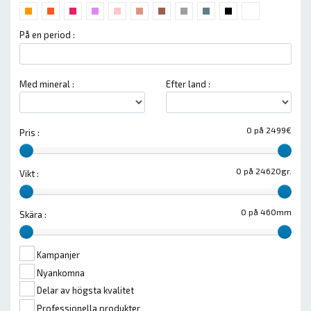
På en period :
Med mineral :
Efter land :
0 på 2499€
Pris :
0 på 24620gr.
Vikt :
0 på 460mm
Skära :
Kampanjer
Nyankomna
Delar av högsta kvalitet
Professionella produkter