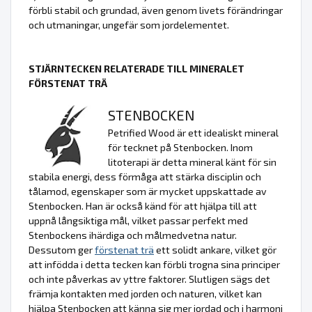
förbli stabil och grundad, även genom livets förändringar
och utmaningar, ungefär som jordelementet.
STJÄRNTECKEN RELATERADE TILL MINERALET
FÖRSTENAT TRÄ
STENBOCKEN
Petrified Wood är ett idealiskt mineral
för tecknet på Stenbocken. Inom
litoterapi är detta mineral känt för sin
stabila energi, dess förmåga att stärka disciplin och
tålamod, egenskaper som är mycket uppskattade av
Stenbocken. Han är också känd för att hjälpa till att
uppnå långsiktiga mål, vilket passar perfekt med
Stenbockens ihärdiga och målmedvetna natur.
Dessutom ger
förstenat trä
ett solidt ankare, vilket gör
att infödda i detta tecken kan förbli trogna sina principer
och inte påverkas av yttre faktorer. Slutligen sägs det
främja kontakten med jorden och naturen, vilket kan
hjälpa Stenbocken att känna sig mer jordad och i harmoni