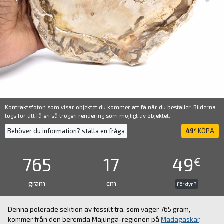
Kontraktsfoton som visar objektet du kommer att få när du beställer. Bilderna
togs för att få en så trogen rendering som möjligt av objektet.
Behöver du information? ställa en fråga
49
KÖPA
€
765
17
49
€
gram
cm
För dyr ?
Denna polerade sektion av fossilt trä, som väger 765 gram,
kommer från den berömda Majunga-regionen på
Madagaskar
.