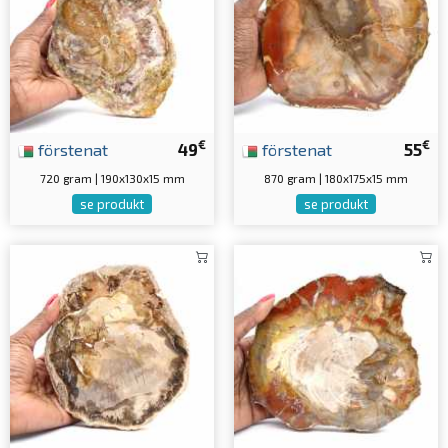
€
€
förstenat
49
förstenat
55
720 gram | 190x130x15 mm
870 gram | 180x175x15 mm
se produkt
se produkt