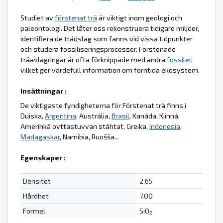
Studiet av
förstenat trä
är viktigt inom geologi och
paleontologi. Det låter oss rekonstruera tidigare miljöer,
identifiera de trädslag som fanns vid vissa tidpunkter
och studera fossiliseringsprocesser. Förstenade
träavlagringar är ofta förknippade med andra
fossiler
,
vilket ger värdefull information om forntida ekosystem.
Insättningar :
De viktigaste fyndigheterna för Förstenat trä finns i
Duiska,
Argentina
, Austrália,
Brasil
, Kanáda, Kiinná,
Amerihká ovttastuvvan stáhtat, Greika,
Indonesia
,
Madagaskar
, Namibia, Ruošša...
Egenskaper
:
Densitet
2.65
Hårdhet
7.00
Formel
SiO
2