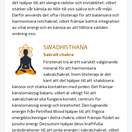
det hjälper till att skingra rädslor och instabilitet, vilket
stärker vår känsla av tillit till oss själva och vår miljö.
Därför används det ofta i litoterapi för att balansera och
harmonisera rotchakrat, vilket främjar bättre integration
av vital energi och en känsla av att tillhöra världen
omkring oss.
SWADHISTHANA
Sakralt chakra
Förstenat trä är ett särskilt välgörande
mineral för att harmonisera
sakralchakrat. Inom litoterapi är det
känt att det hjälper till att stabilisera
känslor och stärka kontakten med jorden. Det främjar
känslomässig balans, vilket är viktigt för att
sakralchakrat ska fungera korrekt, centrum för
känslomässig energi och kreativitet. Den lugnande
energin från Petrified Wood hjälper till att frigöra
energiblockeringar i detta chakra, vilket främjar flödet av
positiv energi. Dessutom hjälper dess kraftfulla
jordvibrationer till att jorda energin i sakralchakrat, vilket