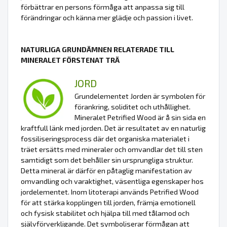
förbättrar en persons förmåga att anpassa sig till
förändringar och känna mer glädje och passion i livet.
NATURLIGA GRUNDÄMNEN RELATERADE TILL
MINERALET FÖRSTENAT TRÄ
JORD
Grundelementet Jorden är symbolen för
förankring, soliditet och uthållighet.
Mineralet Petrified Wood är å sin sida en
kraftfull länk med jorden. Det är resultatet av en naturlig
fossiliseringsprocess där det organiska materialet i
träet ersätts med mineraler och omvandlar det till sten
samtidigt som det behåller sin ursprungliga struktur.
Detta mineral är därför en påtaglig manifestation av
omvandling och varaktighet, väsentliga egenskaper hos
jordelementet. Inom litoterapi används Petrified Wood
för att stärka kopplingen till jorden, främja emotionell
och fysisk stabilitet och hjälpa till med tålamod och
självförverkligande. Det symboliserar förmågan att