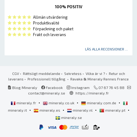
100% POSITIV
Allmän utvärdering
Produktkvalité
Förpackning och paket
Frakt och leverans
LÄS ALLA RECENSIONER ...
CGV
•
Rättsligt meddelande
•
Sekretess
•
Vilka är vi ?
•
Retur och
leverans
•
Professionell tillgång
• Ravaka
&
Mineraly Rennes France
Blog Mineraly
Facebook
Instagram
07 67 76 45 88
contact@mineraly.se
https://mineraly.fr
•
•
•
mineraly.fr
mineraly.co.uk
mineraly.com.de
•
•
•
•
mineraly.it
mineraly.es
mineraly.nl
mineraly.pt
mineraly.se