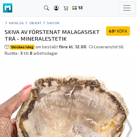
SE
KATALOG
OBJEKT
SKIVOR
SKIVA AV FÖRSTENAT MALAGASISKT
49
KÖPA
€
TRÄ - MINERALESTETIK
om beställt
före kl. 12.00
.
Leveranstid till
Skickas idag
Ruoŧŧa :
3
till
8
arbetsdagar