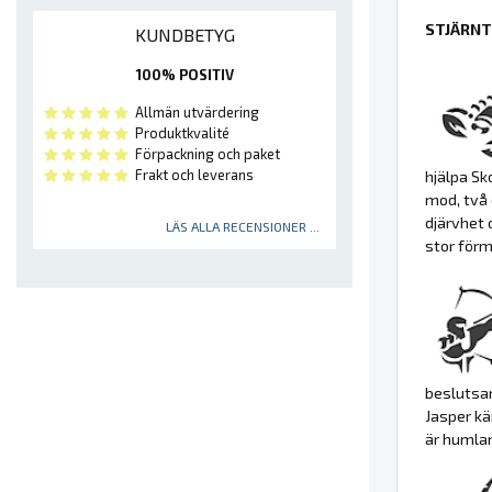
STJÄRNT
KUNDBETYG
100% POSITIV
Allmän utvärdering
Produktkvalité
Förpackning och paket
Frakt och leverans
hjälpa Sk
mod, två 
djärvhet 
LÄS ALLA RECENSIONER ...
stor förm
beslutsam
Jasper kä
är humla