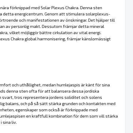
är nära förknippad med Solar Plexus Chakra. Denna sten
ra detta energicentrum. Genom att stimulera solarplexus-
förtroende och manifestationen av önskningar. Det hjälper till
slan av personlig makt. Dessutom främjar detta mineral
, vilket möjliggör bättre cirkulation av vital energi.
exus Chakra global harmonisering, främjar känslomässigt
mfort och uthållighet, medan humlejaspis är känt för sina
nds denna sten ofta för att balansera dessa jordiska
svart, tros representera jordens soliditet och solens
andlig balans, och på så sätt stärka grunden och kontakten med
kerheten, egenskaper som också är förknippade med
mlejaspisen en kraftfull kombination för dem som vill stärka
 sina liv.