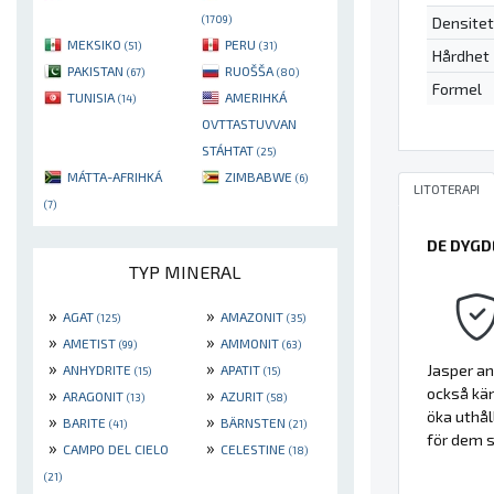
(1709)
Densitet
MEKSIKO
PERU
(51)
(31)
Hårdhet
PAKISTAN
RUOŠŠA
(67)
(80)
Formel
TUNISIA
AMERIHKÁ
(14)
OVTTASTUVVAN
STÁHTAT
(25)
MÁTTA-AFRIHKÁ
ZIMBABWE
(6)
LITOTERAPI
(7)
DE DYGD
TYP MINERAL
»
»
AGAT
AMAZONIT
(125)
(35)
»
»
AMETIST
AMMONIT
(99)
(63)
»
»
Jasper an
ANHYDRITE
APATIT
(15)
(15)
»
»
också kän
ARAGONIT
AZURIT
(13)
(58)
öka uthål
»
»
BARITE
BÄRNSTEN
(41)
(21)
för dem s
»
»
CAMPO DEL CIELO
CELESTINE
(18)
(21)