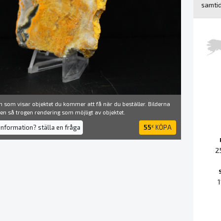
samtid
 som visar objektet du kommer att få när du beställer. Bilderna
å en så trogen rendering som möjligt av objektet.
information? ställa en fråga
55
KÖPA
€
2