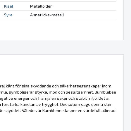
Kisel
Metalloider
Syre
Annat icke-metall
ral känt för sina skyddande och säkerhetsegenskaper inom
n humla, symboliserar styrka, mod och beslutsamhet. Bumblebee
tiva energier och främja en säker och stabil miljö. Det är
nom förstärka känslan av trygghet. Dessutom sägs denna sten
ande skyddet. Således är Bumblebee Jasper en värdefull allierad