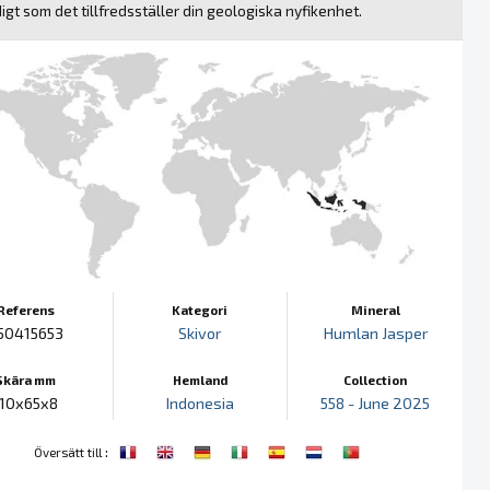
igt som det tillfredsställer din geologiska nyfikenhet.
Referens
Kategori
Mineral
50415653
Skivor
Humlan Jasper
Skära mm
Hemland
Collection
110x65x8
Indonesia
558 - June 2025
:
Översätt till