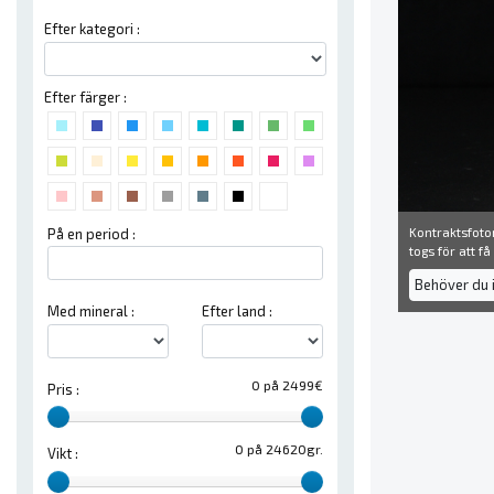
Efter kategori :
Efter färger :
Kontraktsfoton
På en period :
togs för att f
Behöver du 
Med mineral :
Efter land :
0 på 2499€
Pris :
0 på 24620gr.
Vikt :