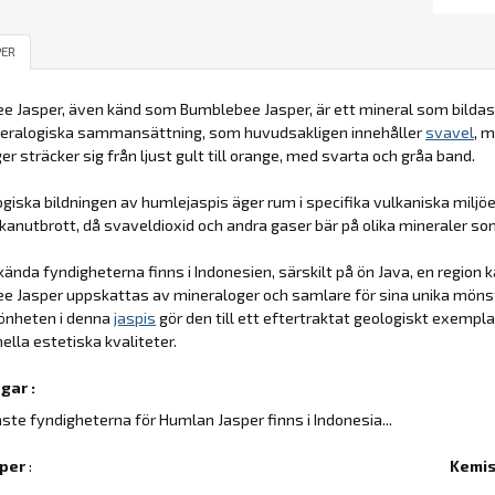
PER
 Jasper, även känd som Bumblebee Jasper, är ett mineral som bildas
neralogiska sammansättning, som huvudsakligen innehåller
svavel
, 
er sträcker sig från ljust gult till orange, med svarta och gråa band.
giska bildningen av humlejaspis äger rum i specifika vulkaniska miljöe
kanutbrott, då svaveldioxid och andra gaser bär på olika mineraler som
ända fyndigheterna finns i Indonesien, särskilt på ön Java, en region 
e Jasper uppskattas av mineraloger och samlare för sina unika möns
önheten i denna
jaspis
gör den till ett eftertraktat geologiskt exempl
ella estetiska kvaliteter.
gar :
aste fyndigheterna för Humlan Jasper finns i Indonesia...
per
:
Kemis