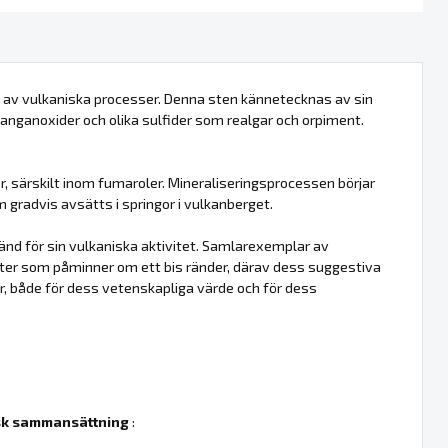
 av vulkaniska processer. Denna sten kännetecknas av sin
manganoxider och olika sulfider som realgar och orpiment.
r, särskilt inom fumaroler. Mineraliseringsprocessen börjar
 gradvis avsätts i springor i vulkanberget.
känd för sin vulkaniska aktivitet. Samlarexemplar av
ter som påminner om ett bis ränder, därav dess suggestiva
ar, både för dess vetenskapliga värde och för dess
k sammansättning
: