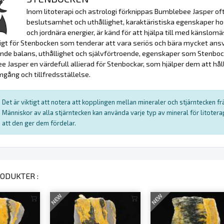
Inom litoterapi och astrologi förknippas Bumblebee Jasper o
beslutsamhet och uthållighet, karaktäristiska egenskaper ho
och jordnära energier, är känd för att hjälpa till med känslomä
igt för Stenbocken som tenderar att vara seriös och bära mycket ansv
nde balans, uthållighet och självförtroende, egenskaper som Stenboc
 Jasper en värdefull allierad för Stenbockar, som hjälper dem att hål
mgång och tillfredsställelse.
Det är viktigt att notera att kopplingen mellan mineraler och stjärntecken f
Människor av alla stjärntecken kan använda varje typ av mineral för litote
att den ger dem fördelar.
ODUKTER :
NEW
NEW