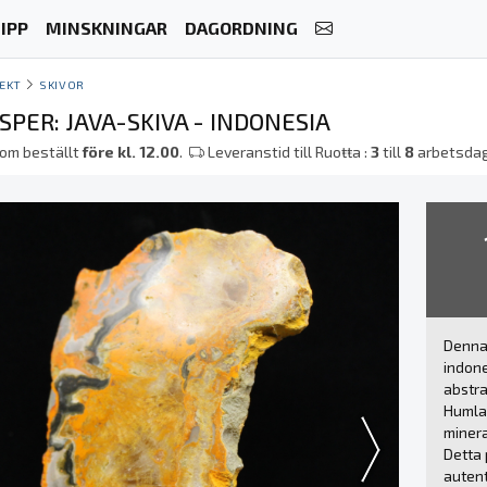
IPP
MINSKNINGAR
DAGORDNING
EKT
SKIVOR
PER: JAVA-SKIVA - INDONESIA
om beställt
före kl. 12.00
.
Leveranstid till Ruoŧŧa :
3
till
8
arbetsda
Denna 
indon
abstra
Humlaj
minera
Detta 
autent