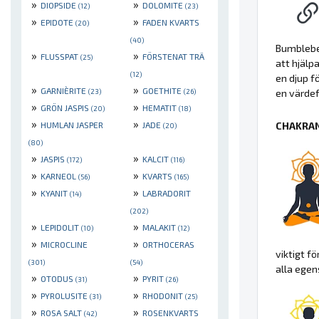
»
»
DIOPSIDE
DOLOMITE
(12)
(23)
»
»
EPIDOTE
FADEN KVARTS
(20)
(40)
Bumbleb
»
»
FLUSSPAT
FÖRSTENAT TRÄ
(25)
att hjälp
(12)
en djup f
»
»
GARNIÈRITE
GOETHITE
(23)
(26)
en värdefu
»
»
GRÖN JASPIS
HEMATIT
(20)
(18)
»
»
HUMLAN JASPER
JADE
CHAKRAN
(20)
(80)
»
»
JASPIS
KALCIT
(172)
(116)
»
»
KARNEOL
KVARTS
(56)
(165)
»
»
KYANIT
LABRADORIT
(14)
(202)
»
»
LEPIDOLIT
MALAKIT
(10)
(12)
»
»
MICROCLINE
ORTHOCERAS
viktigt f
(301)
(54)
alla egen
»
»
OTODUS
PYRIT
(31)
(26)
»
»
PYROLUSITE
RHODONIT
(31)
(25)
»
»
ROSA SALT
ROSENKVARTS
(42)