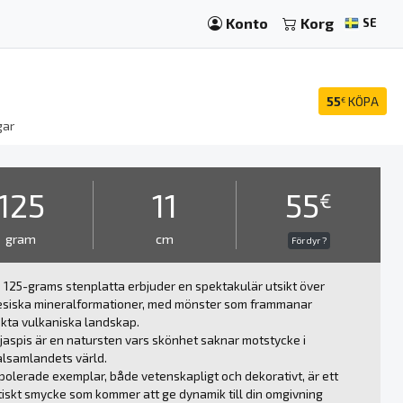
Konto
Korg
SE
55
KÖPA
€
gar
125
11
55
€
gram
cm
För dyr ?
125-grams stenplatta erbjuder en spektakulär utsikt över
esiska mineralformationer, med mönster som frammanar
kta vulkaniska landskap.
aspis är en natursten vars skönhet saknar motstycke i
lsamlandets värld.
polerade exemplar, både vetenskapligt och dekorativt, är ett
iskt smycke som kommer att ge dynamik till din omgivning