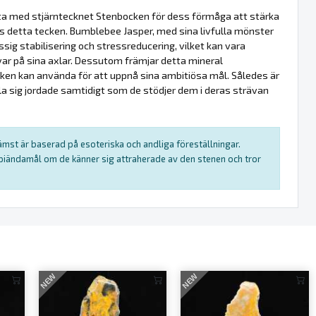
fta med stjärntecknet Stenbocken för dess förmåga att stärka
s detta tecken. Bumblebee Jasper, med sina livfulla mönster
ssig stabilisering och stressreducering, vilket kan vara
ar på sina axlar. Dessutom främjar detta mineral
ken kan använda för att uppnå sina ambitiösa mål. Således är
la sig jordade samtidigt som de stödjer dem i deras strävan
rämst är baserad på esoteriska och andliga föreställningar.
rapiändamål om de känner sig attraherade av den stenen och tror
NEW
NEW