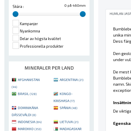
0 på 460mm
Skära :
HUMLAN JAS
Kampanjer
Bumblebee
Nyankomna
unika mi
Delar av högsta kvalitet
Dess färg
Professionella produkter
Den geolo
under vul
MINERALER PER LAND
De mest k
Bumblebe
AFGHANISTAN
ARGENTINA
(21)
namn. Sk
(44)
exception
BRASIL
KONGO-
(128)
KINSHASA
(17)
Insättnin
DOMINIKÁNA
SPÁNIA
(48)
De viktig
DÁSSEVÁLDI
(8)
INDONESIA
LIETUVA
(84)
(21)
Egenska
MAROKKO
MADAGASKAR
(353)