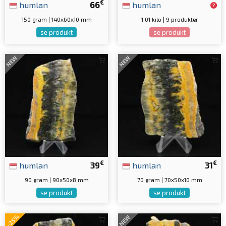
€
humlan
66
humlan
150 gram | 140x60x10 mm
1.01 kilo | 9 produkter
se produkt
se produkt
NEW
NEW
€
€
humlan
39
humlan
31
90 gram | 90x50x8 mm
70 gram | 70x50x10 mm
se produkt
se produkt
-25%
NEW