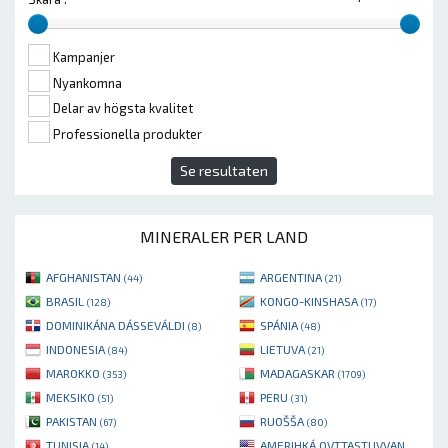
Kampanjer
Nyankomna
Delar av högsta kvalitet
Professionella produkter
Se resultaten
MINERALER PER LAND
AFGHANISTAN
ARGENTINA
(44)
(21)
BRASIL
KONGO-KINSHASA
(128)
(17)
DOMINIKÁNA DÁSSEVÁLDI
SPÁNIA
(8)
(48)
INDONESIA
LIETUVA
(84)
(21)
MAROKKO
MADAGASKAR
(353)
(1709)
MEKSIKO
PERU
(51)
(31)
PAKISTAN
RUOŠŠA
(67)
(80)
TUNISIA
AMERIHKÁ OVTTASTUVVAN
(14)