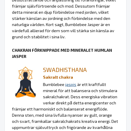
främjar självförtroende och mod. Dessutom främjar
detta mineral en djup förbindelse med jorden, vilket
stärker känslan av jordning och förbindelse med den
naturliga världen. Kort sagt, Bumblebee Jasper är en
värdefull allierad för dem som vill stärka sin känsla av
grund och stabilitet i sina liv.
CHAKRAN FÖRKNIPPADE MED MINERALET HUMLAN
JASPER
SWADHISTHANA
Sakralt chakra
Bumblebee
jaspis
är ett kraftfullt
mineral för att balansera och stimulera
sakralchakrat. Dess energiska vibration
verkar direkt på detta energicenter och
främjar ett harmoniskt och balanserat energiflöde.
Denna sten, med sina livfulla nyanser av gult, orange
och svart, framkallar sakralchakrats kreativa energi. Det
uppmuntrar självuttryck och frigörande av kvarhållna