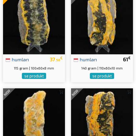
€
€
humlan
37
humlan
61
.50
115 gram | 100x60x8 mm
140 gram | 110x60x10 mm
se produkt
se produkt
NEW
NEW