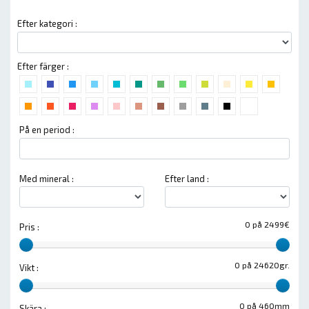
Efter kategori :
Efter färger :
På en period :
Med mineral :
Efter land :
0 på 2499€
Pris :
0 på 24620gr.
Vikt :
0 på 460mm
Skära :