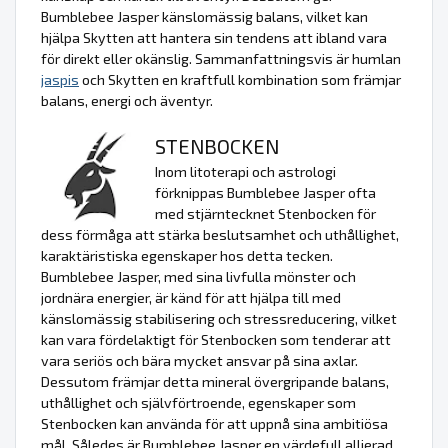
Bumblebee Jasper känslomässig balans, vilket kan
hjälpa Skytten att hantera sin tendens att ibland vara
för direkt eller okänslig. Sammanfattningsvis är humlan
jaspis
och Skytten en kraftfull kombination som främjar
balans, energi och äventyr.
STENBOCKEN
Inom litoterapi och astrologi
förknippas Bumblebee Jasper ofta
med stjärntecknet Stenbocken för
dess förmåga att stärka beslutsamhet och uthållighet,
karaktäristiska egenskaper hos detta tecken.
Bumblebee Jasper, med sina livfulla mönster och
jordnära energier, är känd för att hjälpa till med
känslomässig stabilisering och stressreducering, vilket
kan vara fördelaktigt för Stenbocken som tenderar att
vara seriös och bära mycket ansvar på sina axlar.
Dessutom främjar detta mineral övergripande balans,
uthållighet och självförtroende, egenskaper som
Stenbocken kan använda för att uppnå sina ambitiösa
mål. Således är Bumblebee Jasper en värdefull allierad