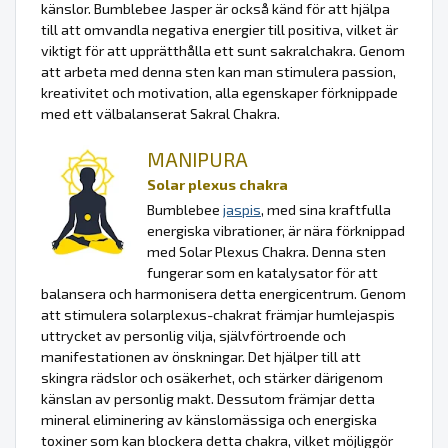
känslor. Bumblebee Jasper är också känd för att hjälpa
till att omvandla negativa energier till positiva, vilket är
viktigt för att upprätthålla ett sunt sakralchakra. Genom
att arbeta med denna sten kan man stimulera passion,
kreativitet och motivation, alla egenskaper förknippade
med ett välbalanserat Sakral Chakra.
MANIPURA
Solar plexus chakra
Bumblebee
jaspis
, med sina kraftfulla
energiska vibrationer, är nära förknippad
med Solar Plexus Chakra. Denna sten
fungerar som en katalysator för att
balansera och harmonisera detta energicentrum. Genom
att stimulera solarplexus-chakrat främjar humlejaspis
uttrycket av personlig vilja, självförtroende och
manifestationen av önskningar. Det hjälper till att
skingra rädslor och osäkerhet, och stärker därigenom
känslan av personlig makt. Dessutom främjar detta
mineral eliminering av känslomässiga och energiska
toxiner som kan blockera detta chakra, vilket möjliggör