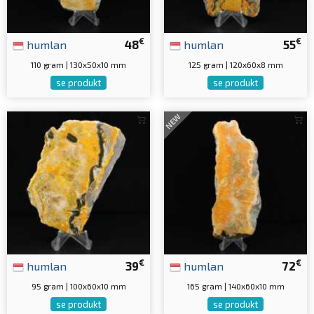
€
€
humlan
48
humlan
55
110 gram | 130x50x10 mm
125 gram | 120x60x8 mm
se produkt
se produkt
NEW
€
€
humlan
39
humlan
72
95 gram | 100x60x10 mm
165 gram | 140x60x10 mm
se produkt
se produkt