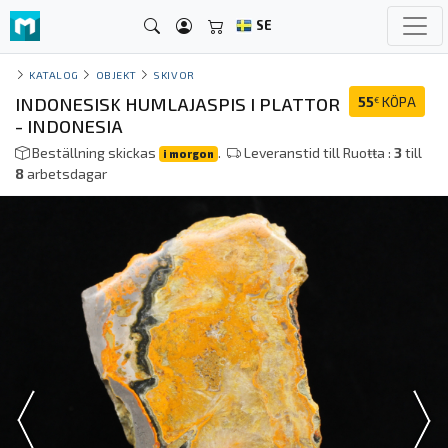
SE
KATALOG
OBJEKT
SKIVOR
INDONESISK HUMLAJASPIS I PLATTOR
55
KÖPA
€
- INDONESIA
Beställning skickas
.
Leveranstid till Ruoŧŧa :
3
till
i morgon
8
arbetsdagar