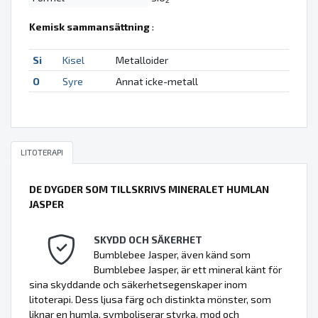
Kemisk sammansättning
:
Si
Kisel
Metalloider
O
Syre
Annat icke-metall
LITOTERAPI
DE DYGDER SOM TILLSKRIVS MINERALET HUMLAN
JASPER
SKYDD OCH SÄKERHET
Bumblebee Jasper, även känd som
Bumblebee Jasper, är ett mineral känt för
sina skyddande och säkerhetsegenskaper inom
litoterapi. Dess ljusa färg och distinkta mönster, som
liknar en humla, symboliserar styrka, mod och