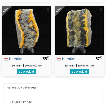
NEW
NEW
€
€
humlan
53
humlan
37
120 gram | 90x50x12 mm
85 gram | 85x60x8 mm
se produkt
se produkt
RETUR OCH LEVERANS
Leveranstider