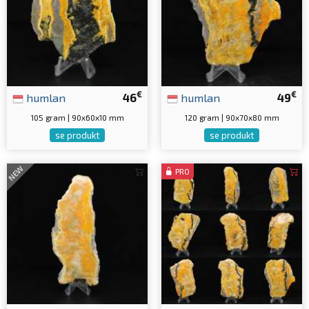
€
€
humlan
46
humlan
49
105 gram | 90x60x10 mm
120 gram | 90x70x80 mm
se produkt
se produkt
NEW
PRO