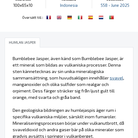
100x65x10
Indonesia
558 - June 2025
:
Översätt till
HUMLAN JASPER
Bumblebee Jasper, även känd som Bumblebee Jasper, är
ett mineral som bildas av vulkaniska processer. Denna
sten kännetecknas av sin unika mineralogiska
sammansättning, som huvudsakligen innehåller
svavel
,
manganoxider och olika sulfider som realgar och
orpiment. Dess färger sträcker sig från ljust gult till
orange, med svarta och gråa band.
Den geologiska bildningen av humlejaspis äger rum i
specifika vulkaniska miljöer, särskilt inom fumaroler.
Mineraliseringsprocessen börjar under vulkanutbrott, då
svaveldioxid och andra gaser bär på olika mineraler som
gradvis avsätts i springor i vulkanberget.