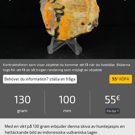
Kontraktsfoton som visar objektet du kommer att få när du beställer. Bilderna
togs för att få en så trogen rendering som möjligt av objektet.
Behöver du information? ställa en fråga
55
KÖPA
€
130
100
55
€
gram
mm
För dyr ?
Med en vikt på 130 gram erbjuder denna skiva av humlejaspis en
heltäckande bild av indonesiska vulkaniska lager.