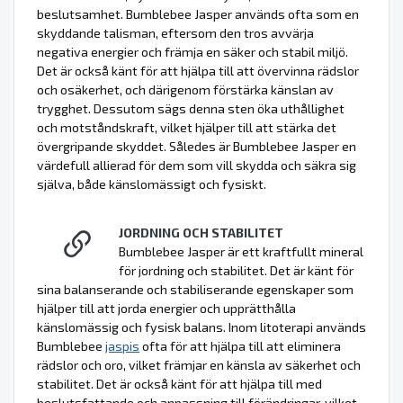
beslutsamhet. Bumblebee Jasper används ofta som en
skyddande talisman, eftersom den tros avvärja
negativa energier och främja en säker och stabil miljö.
Det är också känt för att hjälpa till att övervinna rädslor
och osäkerhet, och därigenom förstärka känslan av
trygghet. Dessutom sägs denna sten öka uthållighet
och motståndskraft, vilket hjälper till att stärka det
övergripande skyddet. Således är Bumblebee Jasper en
värdefull allierad för dem som vill skydda och säkra sig
själva, både känslomässigt och fysiskt.
JORDNING OCH STABILITET
Bumblebee Jasper är ett kraftfullt mineral
för jordning och stabilitet. Det är känt för
sina balanserande och stabiliserande egenskaper som
hjälper till att jorda energier och upprätthålla
känslomässig och fysisk balans. Inom litoterapi används
Bumblebee
jaspis
ofta för att hjälpa till att eliminera
rädslor och oro, vilket främjar en känsla av säkerhet och
stabilitet. Det är också känt för att hjälpa till med
beslutsfattande och anpassning till förändringar, vilket