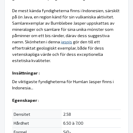
De mest kända fyndigheterna finns i Indonesien, särskilt
på ön Java, en region känd för sin vulkaniska aktivitet.
Samlarexemplar av Bumblebee Jasper uppskattas av
mineraloger och samlare för sina unika mönster som
påminner om ett bis ränder, därav dess suggestiva
namn. Skönheten i denna
jaspis
gör den till ett
eftertraktat geologiskt exemplar, både för dess
vetenskapliga värde och för dess exceptionella
estetiska kvaliteter.
Insättningar :
De viktigaste fyndigheterna för Humlan Jasper finns i
Indonesia...
Egenskaper
:
Densitet
2.58
Hårdhet
6.50 à 7.00
Formel
SiO
2