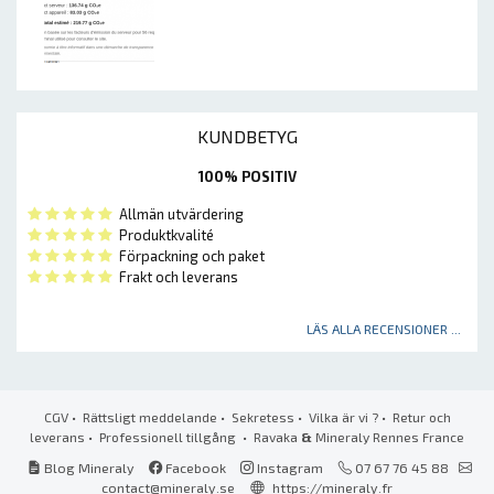
KUNDBETYG
100% POSITIV
Allmän utvärdering
Produktkvalité
Förpackning och paket
Frakt och leverans
LÄS ALLA RECENSIONER ...
CGV
•
Rättsligt meddelande
•
Sekretess
•
Vilka är vi ?
•
Retur och
leverans
•
Professionell tillgång
• Ravaka
&
Mineraly Rennes France
Blog Mineraly
Facebook
Instagram
07 67 76 45 88
contact@mineraly.se
https://mineraly.fr