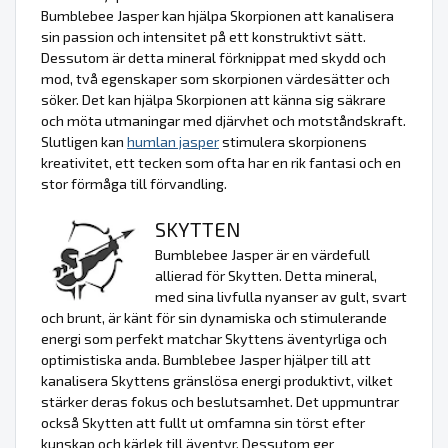
Bumblebee Jasper kan hjälpa Skorpionen att kanalisera
sin passion och intensitet på ett konstruktivt sätt.
Dessutom är detta mineral förknippat med skydd och
mod, två egenskaper som skorpionen värdesätter och
söker. Det kan hjälpa Skorpionen att känna sig säkrare
och möta utmaningar med djärvhet och motståndskraft.
Slutligen kan
humlan jasper
stimulera skorpionens
kreativitet, ett tecken som ofta har en rik fantasi och en
stor förmåga till förvandling.
SKYTTEN
Bumblebee Jasper är en värdefull
allierad för Skytten. Detta mineral,
med sina livfulla nyanser av gult, svart
och brunt, är känt för sin dynamiska och stimulerande
energi som perfekt matchar Skyttens äventyrliga och
optimistiska anda. Bumblebee Jasper hjälper till att
kanalisera Skyttens gränslösa energi produktivt, vilket
stärker deras fokus och beslutsamhet. Det uppmuntrar
också Skytten att fullt ut omfamna sin törst efter
kunskap och kärlek till äventyr. Dessutom ger