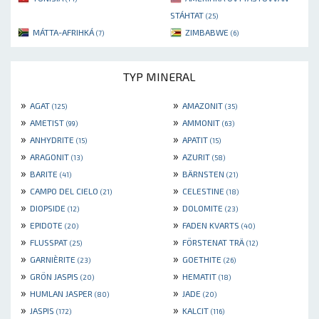
STÁHTAT
(25)
MÁTTA-AFRIHKÁ
ZIMBABWE
(7)
(6)
TYP MINERAL
»
»
AGAT
AMAZONIT
(125)
(35)
»
»
AMETIST
AMMONIT
(99)
(63)
»
»
ANHYDRITE
APATIT
(15)
(15)
»
»
ARAGONIT
AZURIT
(13)
(58)
»
»
BARITE
BÄRNSTEN
(41)
(21)
»
»
CAMPO DEL CIELO
CELESTINE
(21)
(18)
»
»
DIOPSIDE
DOLOMITE
(12)
(23)
»
»
EPIDOTE
FADEN KVARTS
(20)
(40)
»
»
FLUSSPAT
FÖRSTENAT TRÄ
(25)
(12)
»
»
GARNIÈRITE
GOETHITE
(23)
(26)
»
»
GRÖN JASPIS
HEMATIT
(20)
(18)
»
»
HUMLAN JASPER
JADE
(80)
(20)
»
»
JASPIS
KALCIT
(172)
(116)