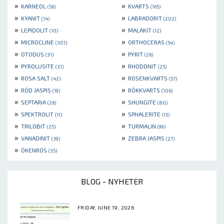
»
»
KARNEOL
KVARTS
(56)
(165)
»
»
KYANIT
LABRADORIT
(14)
(202)
»
»
LEPIDOLIT
MALAKIT
(10)
(12)
»
»
MICROCLINE
ORTHOCERAS
(301)
(54)
»
»
OTODUS
PYRIT
(31)
(26)
»
»
PYROLUSITE
RHODONIT
(31)
(25)
»
»
ROSA SALT
ROSENKVARTS
(42)
(57)
»
»
RÖD JASPIS
RÖKKVARTS
(19)
(106)
»
»
SEPTARIA
SHUNGITE
(26)
(80)
»
»
SPEKTROLIT
SPHALERITE
(11)
(15)
»
»
TRILOBIT
TURMALIN
(25)
(99)
»
»
VANADINIT
ZEBRA JASPIS
(39)
(27)
»
ÖKENROS
(35)
BLOG - NYHETER
FRIDAY, JUNE 19, 2026