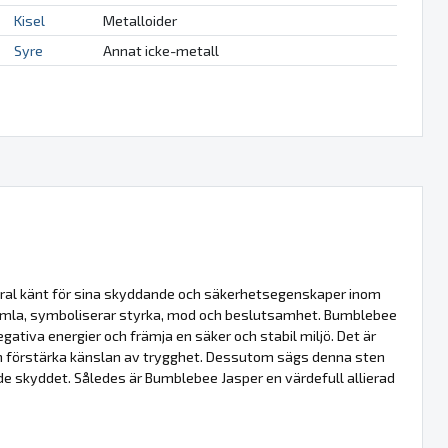
Kisel
Metalloider
Syre
Annat icke-metall
ral känt för sina skyddande och säkerhetsegenskaper inom
n humla, symboliserar styrka, mod och beslutsamhet. Bumblebee
tiva energier och främja en säker och stabil miljö. Det är
nom förstärka känslan av trygghet. Dessutom sägs denna sten
ande skyddet. Således är Bumblebee Jasper en värdefull allierad