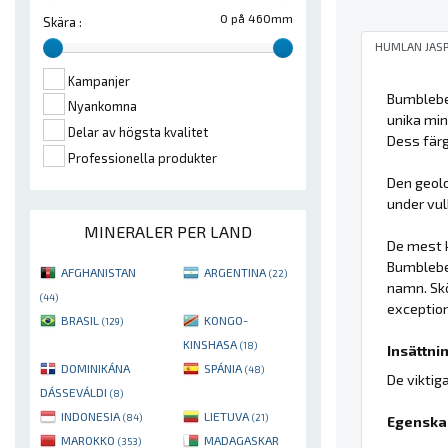
0 på 460mm
Skära :
HUMLAN JAS
Kampanjer
Bumblebee
Nyankomna
unika mi
Delar av högsta kvalitet
Dess färg
Professionella produkter
Den geolo
under vul
MINERALER PER LAND
De mest k
Bumblebe
AFGHANISTAN
ARGENTINA
(22)
namn. Sk
(44)
exception
BRASIL
KONGO-
(129)
KINSHASA
(18)
Insättnin
DOMINIKÁNA
SPÁNIA
(48)
De viktig
DÁSSEVÁLDI
(8)
INDONESIA
LIETUVA
(84)
(21)
Egenska
MAROKKO
MADAGASKAR
(353)