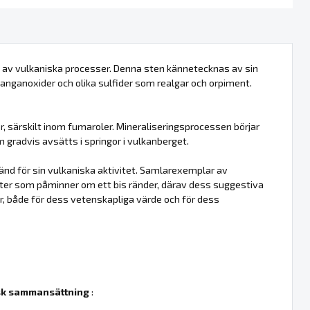
 av vulkaniska processer. Denna sten kännetecknas av sin
manganoxider och olika sulfider som realgar och orpiment.
r, särskilt inom fumaroler. Mineraliseringsprocessen börjar
 gradvis avsätts i springor i vulkanberget.
känd för sin vulkaniska aktivitet. Samlarexemplar av
ter som påminner om ett bis ränder, därav dess suggestiva
ar, både för dess vetenskapliga värde och för dess
k sammansättning
: