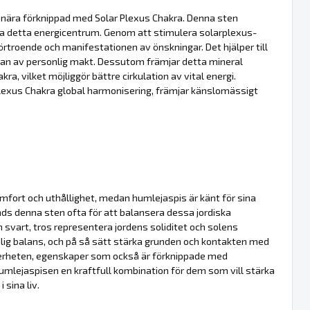
är nära förknippad med Solar Plexus Chakra. Denna sten
ra detta energicentrum. Genom att stimulera solarplexus-
förtroende och manifestationen av önskningar. Det hjälper till
slan av personlig makt. Dessutom främjar detta mineral
, vilket möjliggör bättre cirkulation av vital energi.
exus Chakra global harmonisering, främjar känslomässigt
mfort och uthållighet, medan humlejaspis är känt för sina
nds denna sten ofta för att balansera dessa jordiska
svart, tros representera jordens soliditet och solens
andlig balans, och på så sätt stärka grunden och kontakten med
kerheten, egenskaper som också är förknippade med
mlejaspisen en kraftfull kombination för dem som vill stärka
 sina liv.