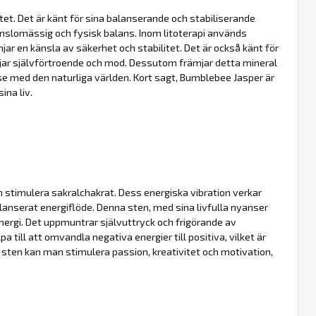
itet. Det är känt för sina balanserande och stabiliserande
känslomässig och fysisk balans. Inom litoterapi används
ämjar en känsla av säkerhet och stabilitet. Det är också känt för
ämjar självförtroende och mod. Dessutom främjar detta mineral
lse med den naturliga världen. Kort sagt, Bumblebee Jasper är
ina liv.
ch stimulera sakralchakrat. Dess energiska vibration verkar
lanserat energiflöde. Denna sten, med sina livfulla nyanser
energi. Det uppmuntrar självuttryck och frigörande av
 till att omvandla negativa energier till positiva, vilket är
 sten kan man stimulera passion, kreativitet och motivation,