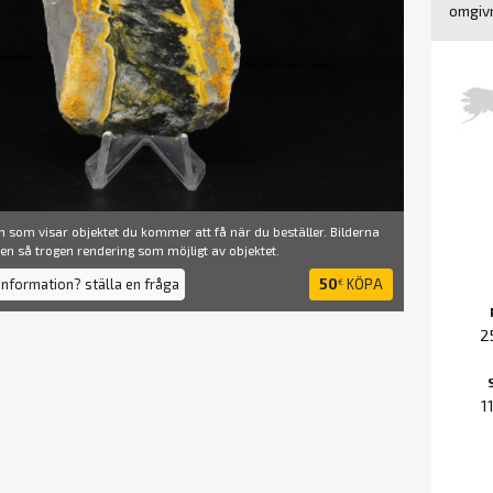
omgivn
 som visar objektet du kommer att få när du beställer. Bilderna
å en så trogen rendering som möjligt av objektet.
information? ställa en fråga
50
KÖPA
€
2
1