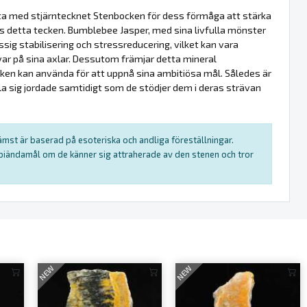
fta med stjärntecknet Stenbocken för dess förmåga att stärka
s detta tecken. Bumblebee Jasper, med sina livfulla mönster
ssig stabilisering och stressreducering, vilket kan vara
ar på sina axlar. Dessutom främjar detta mineral
ken kan använda för att uppnå sina ambitiösa mål. Således är
la sig jordade samtidigt som de stödjer dem i deras strävan
rämst är baserad på esoteriska och andliga föreställningar.
rapiändamål om de känner sig attraherade av den stenen och tror
NEW
NEW