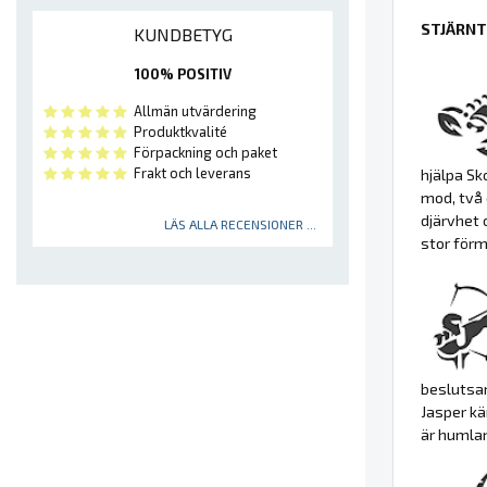
STJÄRNT
KUNDBETYG
100% POSITIV
Allmän utvärdering
Produktkvalité
Förpackning och paket
Frakt och leverans
hjälpa Sk
mod, två 
djärvhet 
LÄS ALLA RECENSIONER ...
stor förm
beslutsam
Jasper kä
är humla