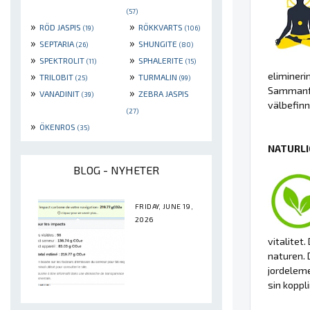
(57)
»
»
RÖD JASPIS
RÖKKVARTS
(19)
(106)
»
»
SEPTARIA
SHUNGITE
(26)
(80)
»
»
SPEKTROLIT
SPHALERITE
(11)
(15)
»
»
elimineri
TRILOBIT
TURMALIN
(25)
(99)
Sammanfa
»
»
VANADINIT
ZEBRA JASPIS
(39)
välbefinn
(27)
»
ÖKENROS
(35)
NATURLI
BLOG - NYHETER
FRIDAY, JUNE 19,
2026
vitalitet
naturen. 
jordeleme
sin koppli