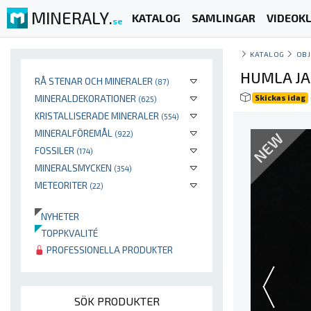
MINERALY.
KATALOG
SAMLINGAR
VIDEOKL
se
KATALOG
OBJ
HUMLA JAS
RÅ STENAR OCH MINERALER
(87)
MINERALDEKORATIONER
Skickas idag
(625)
KRISTALLISERADE MINERALER
(554)
MINERALFÖREMÅL
NEW
(922)
FOSSILER
(174)
MINERALSMYCKEN
(354)
METEORITER
(22)
NYHETER
TOPPKVALITÉ
PROFESSIONELLA PRODUKTER
SÖK PRODUKTER