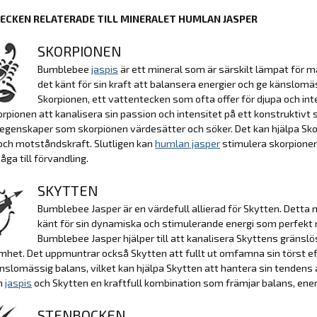
ECKEN RELATERADE TILL MINERALET HUMLAN JASPER
SKORPIONEN
Bumblebee
jaspis
är ett mineral som är särskilt lämpat för m
det känt för sin kraft att balansera energier och ge känslomäs
Skorpionen, ett vattentecken som ofta offer för djupa och in
orpionen att kanalisera sin passion och intensitet på ett konstruktiv
egenskaper som skorpionen värdesätter och söker. Det kan hjälpa Sk
och motståndskraft. Slutligen kan
humlan jasper
stimulera skorpionens
åga till förvandling.
SKYTTEN
Bumblebee Jasper är en värdefull allierad för Skytten. Detta m
känt för sin dynamiska och stimulerande energi som perfekt 
Bumblebee Jasper hjälper till att kanalisera Skyttens gränslös
het. Det uppmuntrar också Skytten att fullt ut omfamna sin törst ef
nslomässig balans, vilket kan hjälpa Skytten att hantera sin tendens a
n
jaspis
och Skytten en kraftfull kombination som främjar balans, ener
STENBOCKEN