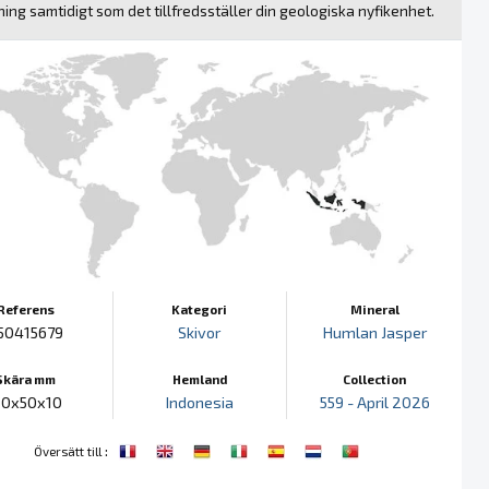
ing samtidigt som det tillfredsställer din geologiska nyfikenhet.
Referens
Kategori
Mineral
50415679
Skivor
Humlan Jasper
Skära mm
Hemland
Collection
10x50x10
Indonesia
559 - April 2026
:
Översätt till