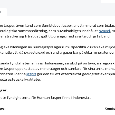
PER
 Jasper, även känd som Bumblebee Jasper, är ett mineral som bildas
neralogiska sammansättning, som huvudsakligen innehåller
svavel
, 
er sträcker sig från ljust gult till orange, med svarta och gråa band.
giska bildningen av humlejaspis äger rum i specifika vulkaniska miljöe
kanutbrott, då svaveldioxid och andra gaser bär på olika mineraler som
ända fyndigheterna finns i Indonesien, särskilt på ön Java, en region 
e Jasper uppskattas av mineraloger och samlare för sina unika möns
önheten i denna
jaspis
gör den till ett eftertraktat geologiskt exempl
ella estetiska kvaliteter.
gar :
aste fyndigheterna för Humlan Jasper finns i Indonesia...
per
:
Kemis