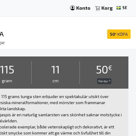
Konto
Korg
SE
IA
50
KÖPA
€
gar
115
11
50
€
gram
cm
För dyr ?
115 grams tunga sten erbjuder en spektakulär utsikt över
esiska mineralformationer, med mönster som frammanar
kta landskap.
aspis är en naturlig samlarsten vars skönhet saknar motstycke i
lvärlden.
polerade exemplar, både vetenskapligt och dekorativt, är ett
iskt smycke som kommer att ge värme och livfullhet till din