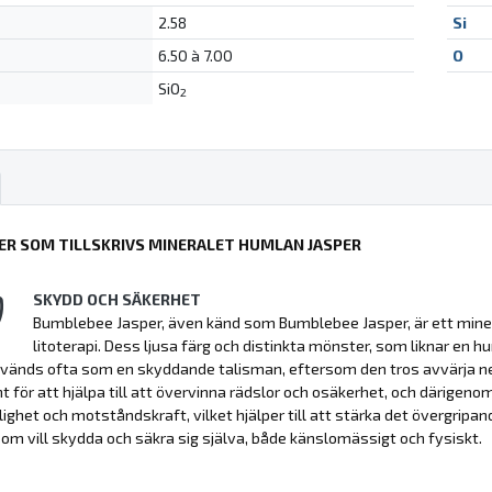
2.58
Si
6.50 à 7.00
O
SiO
2
ER SOM TILLSKRIVS MINERALET HUMLAN JASPER
SKYDD OCH SÄKERHET
Bumblebee Jasper, även känd som Bumblebee Jasper, är ett mine
litoterapi. Dess ljusa färg och distinkta mönster, som liknar e
vänds ofta som en skyddande talisman, eftersom den tros avvärja nega
t för att hjälpa till att övervinna rädslor och osäkerhet, och därige
lighet och motståndskraft, vilket hjälper till att stärka det övergrip
om vill skydda och säkra sig själva, både känslomässigt och fysiskt.