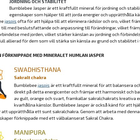
JORDNING OCH STABILITET
Bumblebee Jasper är ett kraftfullt mineral för jordning och stabil
egenskaper som hjälper till att jorda energier och upprätthålla 
ee
jaspis
ofta för att hjälpa till att eliminera rädslor och oro, vilket fr
a till med beslutsfattande och anpassning till förändringar, vilket fr
örbindelse med jorden, vilket stärker känslan av jordning och förbinde
ll allierad för dem som vill stärka sin känsla av grund och stabilitet i s
 FÖRKNIPPADE MED MINERALET HUMLAN JASPER
SWADHISTHANA
Sakralt chakra
Bumblebee
jaspis
är ett kraftfullt mineral för att balansera o
direkt på detta energicenter och främjar ett harmoniskt och ba
av gult, orange och svart, framkallar sakralchakrats kreativa 
kvarhållna känslor. Bumblebee Jasper är också känd för att hjälpa
ör att upprätthålla ett sunt sakralchakra. Genom att arbeta med denna
skaper förknippade med ett välbalanserat Sakral Chakra.
MANIPURA