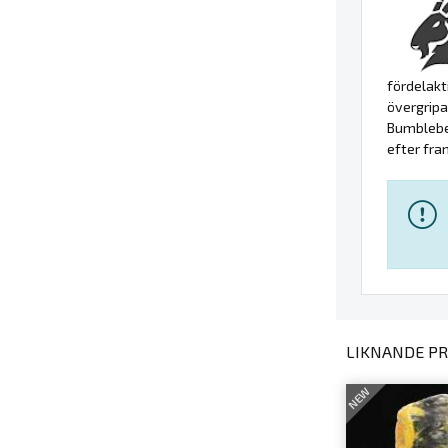
fördelakt
övergripa
Bumblebee
efter fra
LIKNANDE PR
NEW