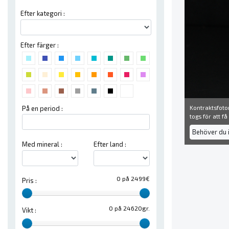
Efter kategori :
Efter färger :
Kontraktsfoton
På en period :
togs för att f
Behöver du 
Med mineral :
Efter land :
0 på 2499€
Pris :
0 på 24620gr.
Vikt :