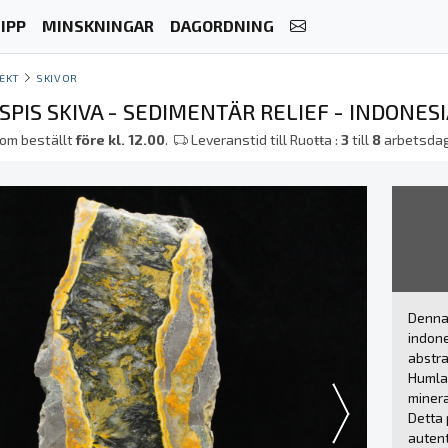
IPP
MINSKNINGAR
DAGORDNING
EKT
SKIVOR
PIS SKIVA - SEDIMENTÄR RELIEF - INDONES
om beställt
före kl. 12.00
.
Leveranstid till Ruoŧŧa :
3
till
8
arbetsda
Denna 
indon
abstra
Humlaj
minera
Detta 
autent