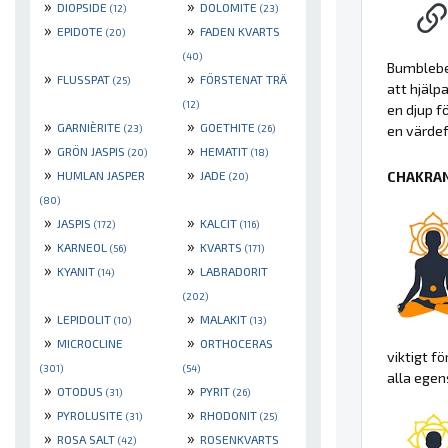
»
»
DIOPSIDE
DOLOMITE
(12)
(23)
»
»
EPIDOTE
FADEN KVARTS
(20)
(40)
Bumbleb
»
»
FLUSSPAT
FÖRSTENAT TRÄ
(25)
att hjälp
(12)
en djup f
»
»
GARNIÈRITE
GOETHITE
(23)
(26)
en värdefu
»
»
GRÖN JASPIS
HEMATIT
(20)
(18)
»
»
HUMLAN JASPER
JADE
CHAKRAN
(20)
(80)
»
»
JASPIS
KALCIT
(172)
(116)
»
»
KARNEOL
KVARTS
(56)
(171)
»
»
KYANIT
LABRADORIT
(14)
(202)
»
»
LEPIDOLIT
MALAKIT
(10)
(13)
»
»
MICROCLINE
ORTHOCERAS
viktigt f
(301)
(54)
alla egen
»
»
OTODUS
PYRIT
(31)
(26)
»
»
PYROLUSITE
RHODONIT
(31)
(25)
»
»
ROSA SALT
ROSENKVARTS
(42)