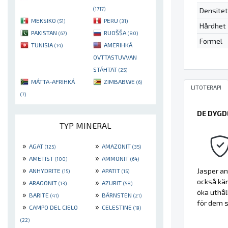
(1717)
Densitet
MEKSIKO
PERU
(51)
(31)
Hårdhet
PAKISTAN
RUOŠŠA
(67)
(80)
Formel
TUNISIA
AMERIHKÁ
(14)
OVTTASTUVVAN
STÁHTAT
(25)
MÁTTA-AFRIHKÁ
ZIMBABWE
(6)
LITOTERAPI
(7)
DE DYGD
TYP MINERAL
»
»
AGAT
AMAZONIT
(125)
(35)
»
»
AMETIST
AMMONIT
(100)
(64)
»
»
Jasper an
ANHYDRITE
APATIT
(15)
(15)
»
»
också kän
ARAGONIT
AZURIT
(13)
(58)
öka uthål
»
»
BARITE
BÄRNSTEN
(41)
(21)
för dem s
»
»
CAMPO DEL CIELO
CELESTINE
(19)
(22)