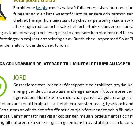
Solar plexus chakra
Bumblebee
jaspis
, med sina kraftfulla energiska vibrationer, 
fungerar som en katalysator för att balansera och harmonise
chakrat främjar humlejaspis uttrycket av personlig vilja, själv
att skingra rädslor och osäkerhet, och stärker därigenom kän
ng av känslomässiga och energiska toxiner som kan blockera detta chakra
ttningsvis erbjuder associeringen av Bumblebee Jasper med Solar Pl
ande, självförtroende och autonomi.
GA GRUNDÄMNEN RELATERADE TILL MINERALET HUMLAN JASPER
JORD
Grundelementet Jorden är förknippat med stabilitet, styrka, ko
energigivande och stabiliserande egenskaper. I litoterapi anvä
egenskaper. Humlejaspis, med sina nyanser av gult, orange och 
. Det är känt för att hjälpa till att etablera känslomässig, fysisk och 
Dessutom används det ofta för att öka självförtroendet och självsä
ntet. Sammanfattningsvis är kopplingen mellan jordelementet och hu
ng till naturen, öka sin energi och ge en känsla av stabilitet och balans i