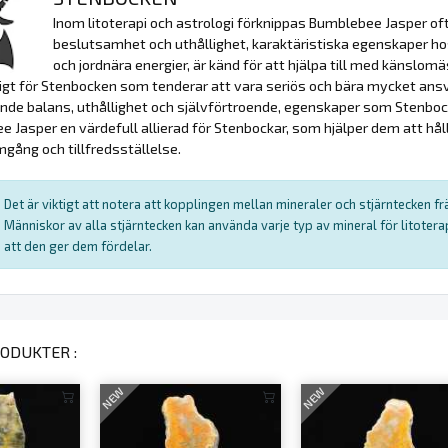
Inom litoterapi och astrologi förknippas Bumblebee Jasper o
beslutsamhet och uthållighet, karaktäristiska egenskaper ho
och jordnära energier, är känd för att hjälpa till med känslomä
igt för Stenbocken som tenderar att vara seriös och bära mycket ansv
nde balans, uthållighet och självförtroende, egenskaper som Stenboc
 Jasper en värdefull allierad för Stenbockar, som hjälper dem att hål
mgång och tillfredsställelse.
Det är viktigt att notera att kopplingen mellan mineraler och stjärntecken f
Människor av alla stjärntecken kan använda varje typ av mineral för litote
att den ger dem fördelar.
ODUKTER :
NEW
NEW