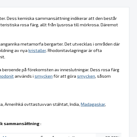
kater. Dess kemiska sammansättning indikerar att den består
eristiska rosa färg, allt från ljusrosa till mörkrosa. Däremot
manganrika metamorfa bergarter. Det utvecklas i områden där
bildning av nya
kristaller
. Rhodonitavlagringar är ofta
it.
ra beroende på förekomsten av inneslutningar. Dess rosa färg
hodonit
används i
smycken
för att göra
smycken
, såsom
da, Amerihká ovttastuvvan stáhtat, India,
Madagaskar
,
k sammansättning
: