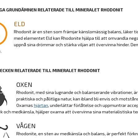
GA GRUNDÄMNEN RELATERADE TILL MINERALET RHODONIT
ELD
Rhodonit är en sten som främjar känslomässig balans, läker tid
med elementet Eld kan Rhodonite hjälpa till att omvandla negati
uppnå sina drömmar och stärka viljan att övervinna hinder. Den
.
ECKEN RELATERADE TILL MINERALET RHODONIT
OXEN
Rhodonit, med sina lugnande och balanserande vibrationer, är s
praktiska och pålitliga natur, kan ibland bli envis och motstå
Oxarnas
hjärtan
, underlättar förlåtelse och uppmuntrar acc
ek och medkänsla, hjälper oxarna att övervinna sina materialistiska t
VÅGEN
Rhodonite, en sten av medkänsla och balans, är perfekt förkni