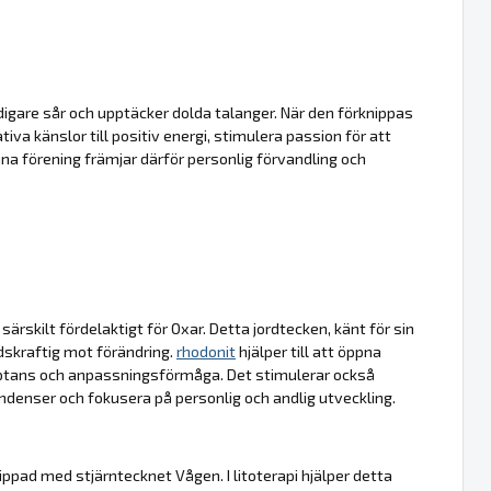
igare sår och upptäcker dolda talanger. När den förknippas
va känslor till positiv energi, stimulera passion för att
na förening främjar därför personlig förvandling och
ärskilt fördelaktigt för Oxar. Detta jordtecken, känt för sin
ndskraftig mot förändring.
rhodonit
hjälper till att öppna
eptans och anpassningsförmåga. Det stimulerar också
endenser och fokusera på personlig och andlig utveckling.
ppad med stjärntecknet Vågen. I litoterapi hjälper detta