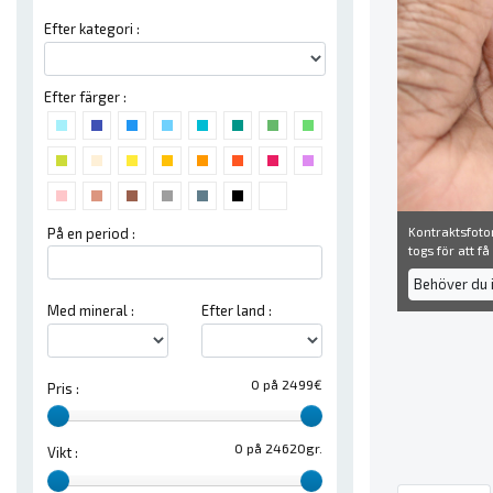
Efter kategori :
Efter färger :
Kontraktsfoton
På en period :
togs för att f
Behöver du 
Med mineral :
Efter land :
0 på 2499€
Pris :
0 på 24620gr.
Vikt :