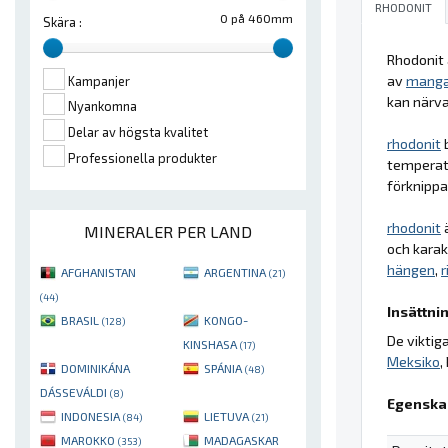
RHODONIT
0 på 460mm
Skära :
Rhodonit 
av
mang
Kampanjer
kan närv
Nyankomna
Delar av högsta kvalitet
rhodonit
b
Professionella produkter
temperatu
förknippa
rhodonit
ä
MINERALER PER LAND
och karak
hängen
,
r
AFGHANISTAN
ARGENTINA
(21)
(44)
Insättnin
BRASIL
KONGO-
(128)
De viktig
KINSHASA
(17)
Meksiko
,
DOMINIKÁNA
SPÁNIA
(48)
DÁSSEVÁLDI
(8)
Egenska
INDONESIA
LIETUVA
(84)
(21)
MAROKKO
MADAGASKAR
(353)