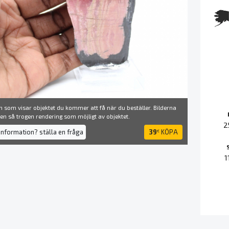
 som visar objektet du kommer att få när du beställer. Bilderna
å en så trogen rendering som möjligt av objektet.
2
information? ställa en fråga
39
KÖPA
€
1