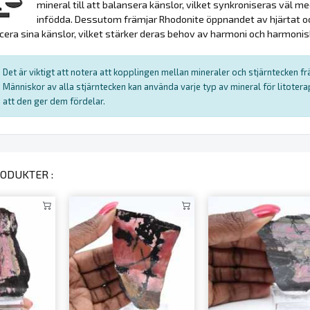
mineral till att balansera känslor, vilket synkroniseras väl
infödda. Dessutom främjar Rhodonite öppnandet av hjärtat och
ra sina känslor, vilket stärker deras behov av harmoni och harmonisk
Det är viktigt att notera att kopplingen mellan mineraler och stjärntecken f
Människor av alla stjärntecken kan använda varje typ av mineral för litote
att den ger dem fördelar.
ODUKTER :