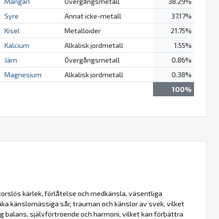
Mangan
Övergångsmetall
38.29%
Syre
Annat icke-metall
37.17%
Kisel
Metalloider
21.75%
Kalcium
Alkalisk jordmetall
1.55%
Järn
Övergångsmetall
0.86%
Magnesium
Alkalisk jordmetall
0.38%
100%
orslös kärlek, förlåtelse och medkänsla, väsentliga
 läka känslomässiga sår, trauman och känslor av svek, vilket
ig balans, självförtroende och harmoni, vilket kan förbättra