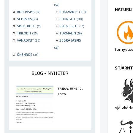
(57)
NATURLI
»
»
RÖD JASPIS
RÖKKVARTS
(19)
(106)
»
»
SEPTARIA
SHUNGITE
(26)
(80)
»
»
SPEKTROLIT
SPHALERITE
(11)
(15)
»
»
TRILOBIT
TURMALIN
(25)
(99)
»
»
VANADINIT
ZEBRA JASPIS
(39)
(27)
förnyelse
»
ÖKENROS
(35)
STJÄRNT
BLOG - NYHETER
FRIDAY, JUNE 19,
2026
självkärl