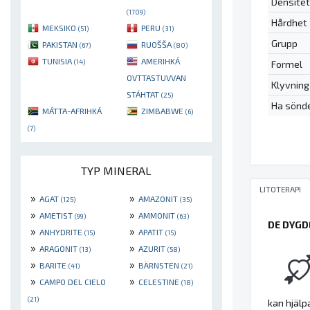
Densitet
(1709)
Hårdhet
MEKSIKO
PERU
(51)
(31)
Grupp
PAKISTAN
RUOŠŠA
(67)
(80)
TUNISIA
AMERIHKÁ
(14)
Formel
OVTTASTUVVAN
Klyvning
STÁHTAT
(25)
Ha sönd
MÁTTA-AFRIHKÁ
ZIMBABWE
(6)
(7)
TYP MINERAL
LITOTERAPI
»
»
AGAT
AMAZONIT
(125)
(35)
»
»
AMETIST
AMMONIT
(99)
(63)
DE DYGD
»
»
ANHYDRITE
APATIT
(15)
(15)
»
»
ARAGONIT
AZURIT
(13)
(58)
»
»
BARITE
BÄRNSTEN
(41)
(21)
»
»
CAMPO DEL CIELO
CELESTINE
(18)
(21)
kan hjälp