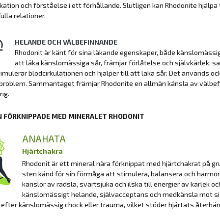
tion och förståelse i ett förhållande. Slutligen kan Rhodonite hjälpa t
lla relationer.
HELANDE OCH VÄLBEFINNANDE
Rhodonit är känt för sina läkande egenskaper, både känslomässigt
att läka känslomässiga sår, främjar förlåtelse och självkärlek, s
timulerar blodcirkulationen och hjälper till att läka sår. Det används oc
problem. Sammantaget främjar Rhodonite en allmän känsla av välbef
ing.
 FÖRKNIPPADE MED MINERALET RHODONIT
ANAHATA
Hjärtchakra
Rhodonit är ett mineral nära förknippat med hjärtchakrat på gr
sten känd för sin förmåga att stimulera, balansera och harmoni
känslor av rädsla, svartsjuka och ilska till energier av kärlek 
känslomässigt helande, självacceptans och medkänsla mot sig sj
efter känslomässig chock eller trauma, vilket stöder hjärtats återh