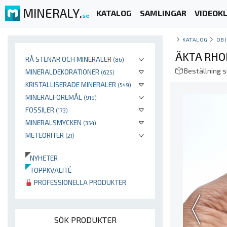
MINERALY.
KATALOG
SAMLINGAR
VIDEOKL
se
KATALOG
OBJ
ÄKTA RHO
RÅ STENAR OCH MINERALER
(86)
Beställning 
MINERALDEKORATIONER
(625)
KRISTALLISERADE MINERALER
(549)
MINERALFÖREMÅL
(919)
FOSSILER
(173)
MINERALSMYCKEN
(354)
METEORITER
(21)
NYHETER
TOPPKVALITÉ
PROFESSIONELLA PRODUKTER
SÖK PRODUKTER