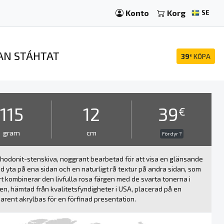
Konto
Korg
SE
AN STÁHTAT
39
KÖPA
€
115
12
39
€
gram
cm
För dyr ?
hodonit-stenskiva, noggrant bearbetad för att visa en glänsande
d yta på ena sidan och en naturligt rå textur på andra sidan, som
t kombinerar den livfulla rosa färgen med de svarta tonerna i
en, hämtad från kvalitetsfyndigheter i USA, placerad på en
arent akrylbas för en förfinad presentation.