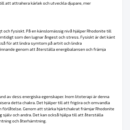
ill att attrahera kärlek och utveckla djupare, mer
 och fysiskt. På en känslomässig nivå hjälper Rhodonite till
amtidigt som den lugnar ångest och stress. Fysiskt är det känt
kså för att lindra symtom på artrit och lindra
innande genom att återställa energibalansen och främja
und av dess energiska egenskaper. Inom litoterapi är denna
sera detta chakra. Det hjälper till att frigöra och omvandla
och förlåtelse. Genom att stärka hjärtchakrat främjar Rhodonite
älv och andra. Det kan också hjälpa till att återställa
ämtning och återhämtning.