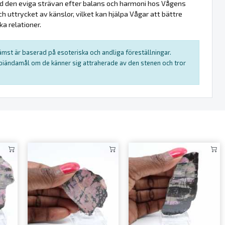
 med den eviga strävan efter balans och harmoni hos Vågens
 uttrycket av känslor, vilket kan hjälpa Vågar att bättre
a relationer.
rämst är baserad på esoteriska och andliga föreställningar.
rapiändamål om de känner sig attraherade av den stenen och tror