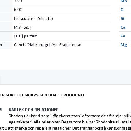
3.50
Mn
6.00
O
Inosilicates (Silicate)
Si
2+
Mn
SiO
Ca
3
{110} parfait
Fe
er
Conchoïdale, Irrégulière, Esquilleuse
Mg
ER SOM TILLSKRIVS MINERALET RHODONIT
KÄRLEK OCH RELATIONER
Rhodonit är känd som "kärlekens sten" eftersom den främjar villk
egenskaper i alla relationer. Dessutom hjälper Rhodonite till att
a till att stärka och reparera relationer. Det främjar också känslomäss