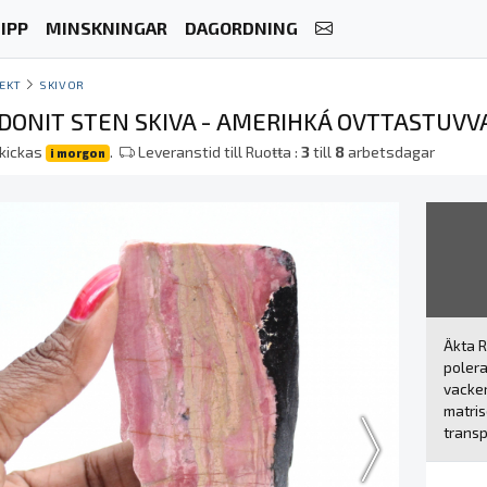
IPP
MINSKNINGAR
DAGORDNING
EKT
SKIVOR
DONIT STEN SKIVA - AMERIHKÁ OVTTASTUVV
skickas
.
Leveranstid till Ruoŧŧa :
3
till
8
arbetsdagar
i morgon
Äkta R
polera
vacker
matris
transp