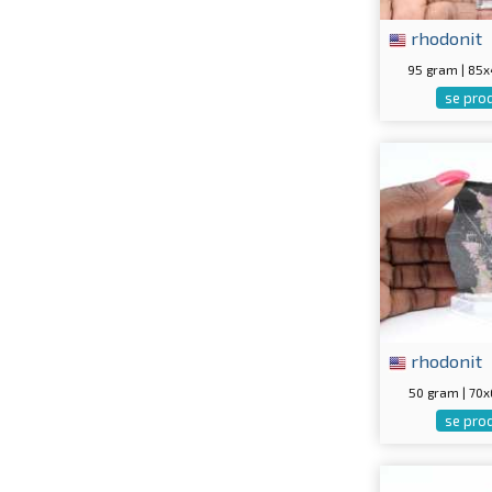
rhodonit
95 gram | 85
se pro
rhodonit
50 gram | 70
se pro