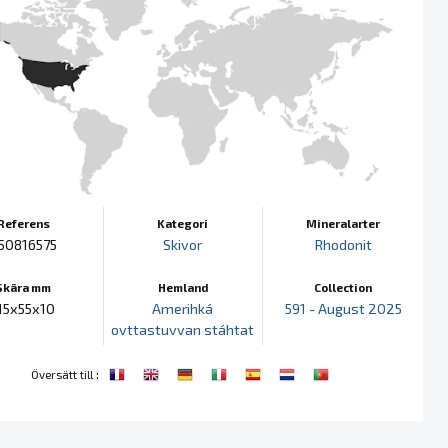
Referens
Kategori
Mineralarter
50816575
Skivor
Rhodonit
Skära mm
Hemland
Collection
15x55x10
Amerihká
591 - August 2025
ovttastuvvan stáhtat
:
Översätt till