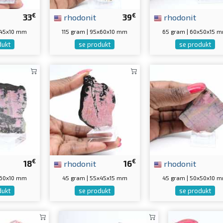
€
€
33
rhodonit
39
rhodonit
x45x10 mm
115 gram | 95x60x10 mm
65 gram | 60x50x15 
dukt
se produkt
se produkt
€
€
18
rhodonit
16
rhodonit
x60x10 mm
45 gram | 55x45x15 mm
45 gram | 50x50x10 
dukt
se produkt
se produkt