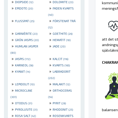
»
»
DIOPSIDE
DOLOMITE
(12)
(23)
kommunika
»
»
meningsfu
EPIDOTE
FADEN KVARTS
(20)
(40)
»
»
FLUSSPAT
FÖRSTENAT TRÄ
(25)
(12)
»
»
GARNIÈRITE
GOETHITE
(23)
(26)
»
»
att det s
GRÖN JASPIS
HEMATIT
(20)
(18)
andnings
»
»
HUMLAN JASPER
JADE
(20)
självläkn
(80)
»
»
JASPIS
KALCIT
(172)
(116)
CHAKRAN
»
»
KARNEOL
KVARTS
(56)
(165)
»
»
KYANIT
LABRADORIT
(14)
(202)
»
»
LEPIDOLIT
MALAKIT
(10)
(12)
»
»
MICROCLINE
ORTHOCERAS
(301)
(54)
»
»
OTODUS
PYRIT
(31)
(26)
»
»
PYROLUSITE
RHODONIT
balansen 
(31)
(25)
»
»
ROSA SALT
ROSENKVARTS
(42)