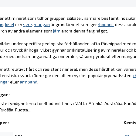
är ett mineral som tillhör gruppen silikater, närmare bestämt inosili
an
,
kisel
och
syre
.
mangan
är grundämnet som ger
rhodonit
dess karakt
aron av andra element som
järn
ändra denna färg något.
ildas under specifika geologiska förhållanden, ofta förknippad med 
r och tryck är höga, vilket gynnar omkristallisering av mineraler och 
de med andra manganhaltiga mineraler, såsom pyrolusit eller mangan
r ett relativt hårt och resistent mineral, men dess hårdhet kan varie
teristiska svarta ådror gör den till en mycket populär prydnadssten.
r
ingar
eller
armband
.
gar :
aste fyndigheterna för Rhodonit finns i Mátta-Afrihká, Austrália, Kaná
 Ruošša, Ruoŧŧa...
per
:
Kemis