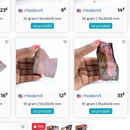
€
€
€
23
rhodonit
9
rhodonit
14
mm
25 gram | 45x40x10 mm
40 gram | 75x30x10 mm
se produkt
se produkt
€
€
€
16
rhodonit
12
rhodonit
33
mm
35 gram | 55x50x10 mm
95 gram | 95x45x10 mm
se produkt
se produkt
PRO