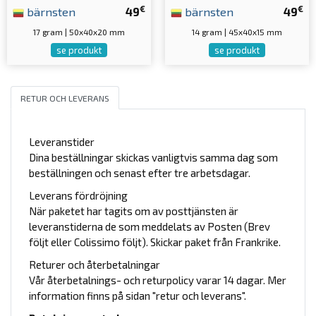
€
€
bärnsten
49
bärnsten
49
17 gram | 50x40x20 mm
14 gram | 45x40x15 mm
se produkt
se produkt
RETUR OCH LEVERANS
Leveranstider
Dina beställningar skickas vanligtvis samma dag som
beställningen och senast efter tre arbetsdagar.
Leverans fördröjning
När paketet har tagits om av posttjänsten är
leveranstiderna de som meddelats av Posten (Brev
följt eller Colissimo följt). Skickar paket från Frankrike.
Returer och återbetalningar
Vår återbetalnings- och returpolicy varar 14 dagar. Mer
information finns på sidan "retur och leverans".