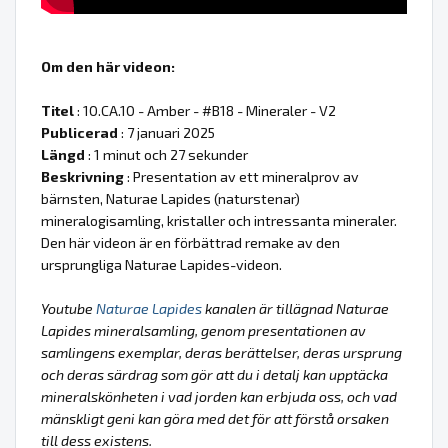
Om den här videon:
Titel
: 10.CA.10 - Amber - #B18 - Mineraler - V2
Publicerad
: 7 januari 2025
Längd
: 1 minut och 27 sekunder
Beskrivning
: Presentation av ett mineralprov av
bärnsten, Naturae Lapides (naturstenar)
mineralogisamling, kristaller och intressanta mineraler.
Den här videon är en förbättrad remake av den
ursprungliga Naturae Lapides-videon.
Youtube
Naturae Lapides
kanalen är tillägnad Naturae
Lapides mineralsamling, genom presentationen av
samlingens exemplar, deras berättelser, deras ursprung
och deras särdrag som gör att du i detalj kan upptäcka
mineralskönheten i vad jorden kan erbjuda oss, och vad
mänskligt geni kan göra med det för att förstå orsaken
till dess existens.