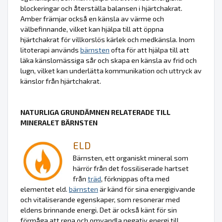
blockeringar och återställa balansen i hjärtchakrat.
Amber främjar också en känsla av värme och
välbefinnande, vilket kan hjälpa till att öppna
hjärtchakrat för villkorslös kärlek och medkänsla. Inom
litoterapi används
bärnsten
ofta för att hjälpa till att
läka känslomässiga sår och skapa en känsla av frid och
lugn, vilket kan underlätta kommunikation och uttryck av
känslor från hjärtchakrat.
NATURLIGA GRUNDÄMNEN RELATERADE TILL
MINERALET BÄRNSTEN
ELD
Bärnsten, ett organiskt mineral som
härrör från det fossiliserade hartset
från
träd
, förknippas ofta med
elementet eld.
bärnsten
är känd för sina energigivande
och vitaliserande egenskaper, som resonerar med
eldens brinnande energi. Det är också känt för sin
förmåga att rena och omvandla negativ energi till