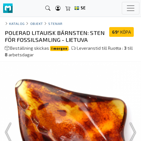
SE
KATALOG
OBJEKT
STENAR
POLERAD LITAUISK BÄRNSTEN: STEN
69
KÖPA
€
FÖR FOSSILSAMLING - LIETUVA
Beställning skickas
.
Leveranstid till Ruoŧŧa :
3
till
i morgon
8
arbetsdagar