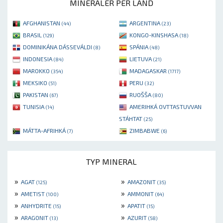
MINERALER PER LAND
AFGHANISTAN
ARGENTINA
(44)
(23)
BRASIL
KONGO-KINSHASA
(129)
(18)
DOMINIKÁNA DÁSSEVÁLDI
SPÁNIA
(8)
(48)
INDONESIA
LIETUVA
(84)
(21)
MAROKKO
MADAGASKAR
(354)
(1717)
MEKSIKO
PERU
(51)
(32)
PAKISTAN
RUOŠŠA
(67)
(80)
TUNISIA
AMERIHKÁ OVTTASTUVVAN
(14)
STÁHTAT
(25)
MÁTTA-AFRIHKÁ
ZIMBABWE
(7)
(6)
TYP MINERAL
»
»
AGAT
AMAZONIT
(125)
(35)
»
»
AMETIST
AMMONIT
(100)
(64)
»
»
ANHYDRITE
APATIT
(15)
(15)
»
»
ARAGONIT
AZURIT
(13)
(58)