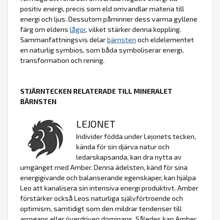
positiv energi, precis som eld omvandlar materia till
energi och ljus. Dessutom påminner dess varma gyllene
färg om eldens
lågor
, vilket stärker denna koppling.
Sammanfattningsvis delar
bärnsten
och eldelementet
en naturlig symbios, som båda symboliserar energi,
transformation och rening.
STJÄRNTECKEN RELATERADE TILL MINERALET
BÄRNSTEN
LEJONET
Individer födda under Lejonets tecken,
kända för sin djärva natur och
ledarskapsanda, kan dra nytta av
umgänget med Amber. Denna ädelsten, känd för sina
energigivande och balanserande egenskaper, kan hjälpa
Leo att kanalisera sin intensiva energi produktivt. Amber
förstärker också Leos naturliga självförtroende och
optimism, samtidigt som den mildrar tendenser till
arrogans eller överdriven dominans. Således kan Amber