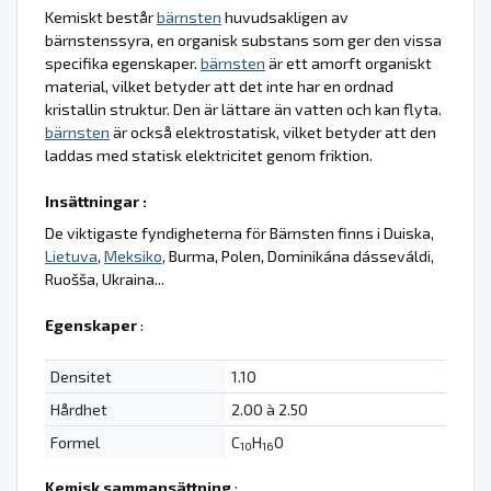
Kemiskt består
bärnsten
huvudsakligen av
bärnstenssyra, en organisk substans som ger den vissa
specifika egenskaper.
bärnsten
är ett amorft organiskt
material, vilket betyder att det inte har en ordnad
kristallin struktur. Den är lättare än vatten och kan flyta.
bärnsten
är också elektrostatisk, vilket betyder att den
laddas med statisk elektricitet genom friktion.
Insättningar :
De viktigaste fyndigheterna för Bärnsten finns i Duiska,
Lietuva
,
Meksiko
, Burma, Polen, Dominikána dásseváldi,
Ruošša, Ukraina...
Egenskaper
:
Densitet
1.10
Hårdhet
2.00 à 2.50
Formel
C
H
O
10
16
Kemisk sammansättning
: