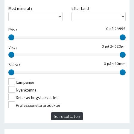
Med mineral :
Efter land :
0 på 2499€
Pris :
0 på 24620gr.
Vikt :
0 på 460mm
Skära :
Kampanjer
Nyankomna
Delar av högsta kvalitet
Professionella produkter
Se resultaten