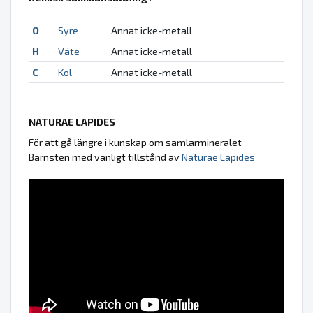
O
Syre
Annat icke-metall
H
Väte
Annat icke-metall
C
Kol
Annat icke-metall
NATURAE LAPIDES
För att gå längre i kunskap om samlarmineralet
Bärnsten med vänligt tillstånd av
Naturae Lapides