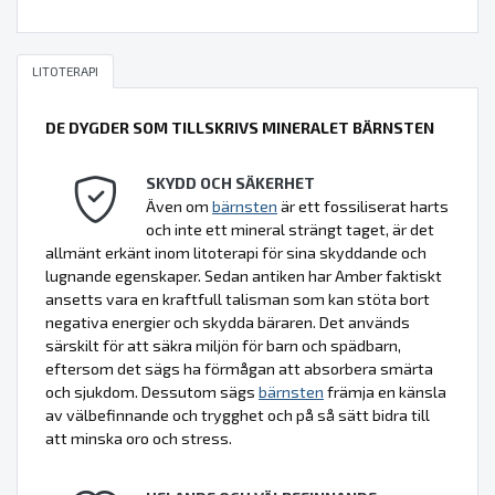
LITOTERAPI
DE DYGDER SOM TILLSKRIVS MINERALET BÄRNSTEN
SKYDD OCH SÄKERHET
Även om
bärnsten
är ett fossiliserat harts
och inte ett mineral strängt taget, är det
allmänt erkänt inom litoterapi för sina skyddande och
lugnande egenskaper. Sedan antiken har Amber faktiskt
ansetts vara en kraftfull talisman som kan stöta bort
negativa energier och skydda bäraren. Det används
särskilt för att säkra miljön för barn och spädbarn,
eftersom det sägs ha förmågan att absorbera smärta
och sjukdom. Dessutom sägs
bärnsten
främja en känsla
av välbefinnande och trygghet och på så sätt bidra till
att minska oro och stress.