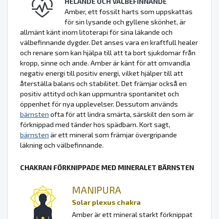
HELANDE OCH VÄLBEFINNANDE
Amber, ett fossilt harts som uppskattas
för sin lysande och gyllene skönhet, är
allmänt känt inom litoterapi för sina läkande och
välbefinnande dygder. Det anses vara en kraftfull healer
och renare som kan hjälpa till att ta bort sjukdomar från
kropp, sinne och ande. Amber är känt för att omvandla
negativ energi till positiv energi, vilket hjälper till att
återställa balans och stabilitet. Det främjar också en
positiv attityd och kan uppmuntra spontanitet och
öppenhet för nya upplevelser. Dessutom används
bärnsten
ofta för att lindra smärta, särskilt den som är
förknippad med tänder hos spädbarn. Kort sagt,
bärnsten
är ett mineral som främjar övergripande
läkning och välbefinnande.
CHAKRAN FÖRKNIPPADE MED MINERALET BÄRNSTEN
MANIPURA
Solar plexus chakra
Amber är ett mineral starkt förknippat