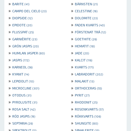
»
»
BARITE
BÄRNSTEN
(41)
(21)
»
»
CAMPO DEL CIELO
CELESTINE
(23)
(19)
»
»
DIOPSIDE
DOLOMITE
(12)
(23)
»
»
EPIDOTE
FADEN KVARTS
(20)
(40)
»
»
FLUSSPAT
FÖRSTENAT TRÄ
(25)
(12)
»
»
GARNIÈRITE
GOETHITE
(23)
(26)
»
»
GRÖN JASPIS
HEMATIT
(20)
(18)
»
»
HUMLAN JASPER
JADE
(80)
(20)
»
»
JASPIS
KALCIT
(172)
(116)
»
»
KARNEOL
KVARTS
(56)
(171)
»
»
KYANIT
LABRADORIT
(14)
(202)
»
»
LEPIDOLIT
MALAKIT
(10)
(13)
»
»
MICROCLINE
ORTHOCERAS
(301)
(55)
»
»
OTODUS
PYRIT
(31)
(27)
»
»
PYROLUSITE
RHODONIT
(31)
(25)
»
»
ROSA SALT
ROSENKVARTS
(42)
(57)
»
»
RÖD JASPIS
RÖKKVARTS
(19)
(106)
»
»
SEPTARIA
SHUNGITE
(26)
(80)
»
»
SPEKTROLIT
SPHALERITE
(11)
(15)