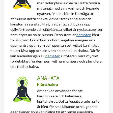
med solar plexus chakra. Detta fossila
material, med sina varma och lysande
nyanser, är känt för sin förmåga att
stimulera detta chakra. Amber främjar balans och
känslomässig stabilitet, hjälper till att bygga upp
självförtroende och självkänsla, vilket är nyckelaspekter
som styrs av solar plexus. Dessutom är
bärnsten
känt
för sin förmåga att rensa bort negativa energier och
uppmuntra optimism och spontanitet, vilket kan hjälpa
till att låsa upp och aktivera solar plexus chakra. Därför
kan användningen av
bärnsten
i litoterapi vara mycket
fördelaktigt för dem som vill harmonisera och stimulera
sitt tredje chakra.
ANAHATA
Hjärtchakra
Amber kan användas för att
harmonisera och balansera
hjärtchakrat. Detta fossiliserade harts
är känt för sina läkande och lugnande
egenskaper, som kan hjälpa till att rensa energiska