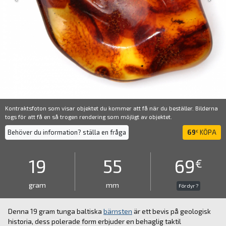
Kontraktsfoton som visar objektet du kommer att få när du beställer. Bilderna
togs för att få en så trogen rendering som möjligt av objektet.
Behöver du information? ställa en fråga
69
KÖPA
€
19
55
69
€
gram
mm
För dyr ?
Denna 19 gram tunga baltiska
bärnsten
är ett bevis på geologisk
historia, dess polerade form erbjuder en behaglig taktil