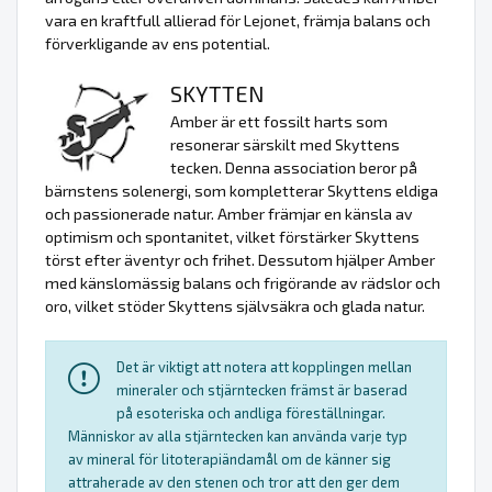
vara en kraftfull allierad för Lejonet, främja balans och
förverkligande av ens potential.
SKYTTEN
Amber är ett fossilt harts som
resonerar särskilt med Skyttens
tecken. Denna association beror på
bärnstens solenergi, som kompletterar Skyttens eldiga
och passionerade natur. Amber främjar en känsla av
optimism och spontanitet, vilket förstärker Skyttens
törst efter äventyr och frihet. Dessutom hjälper Amber
med känslomässig balans och frigörande av rädslor och
oro, vilket stöder Skyttens självsäkra och glada natur.
Det är viktigt att notera att kopplingen mellan
mineraler och stjärntecken främst är baserad
på esoteriska och andliga föreställningar.
Människor av alla stjärntecken kan använda varje typ
av mineral för litoterapiändamål om de känner sig
attraherade av den stenen och tror att den ger dem