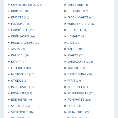
»
»
CAMPO DEL CIELO
CELESTINE
(23)
(19)
»
»
DIOPSIDE
DOLOMITE
(12)
(23)
»
»
EPIDOTE
FADEN KVARTS
(20)
(40)
»
»
FLUSSPAT
FÖRSTENAT TRÄ
(25)
(12)
»
»
GARNIÈRITE
GOETHITE
(23)
(26)
»
»
GRÖN JASPIS
HEMATIT
(20)
(18)
»
»
HUMLAN JASPER
JADE
(80)
(20)
»
»
JASPIS
KALCIT
(172)
(116)
»
»
KARNEOL
KVARTS
(56)
(171)
»
»
KYANIT
LABRADORIT
(14)
(202)
»
»
LEPIDOLIT
MALAKIT
(10)
(13)
»
»
MICROCLINE
ORTHOCERAS
(301)
(55)
»
»
OTODUS
PYRIT
(31)
(27)
»
»
PYROLUSITE
RHODONIT
(31)
(25)
»
»
ROSA SALT
ROSENKVARTS
(42)
(57)
»
»
RÖD JASPIS
RÖKKVARTS
(19)
(106)
»
»
SEPTARIA
SHUNGITE
(26)
(80)
»
»
SPEKTROLIT
SPHALERITE
(11)
(15)
»
»