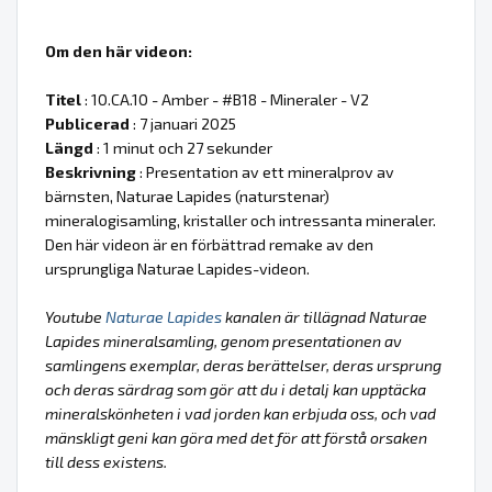
Om den här videon:
Titel
: 10.CA.10 - Amber - #B18 - Mineraler - V2
Publicerad
: 7 januari 2025
Längd
: 1 minut och 27 sekunder
Beskrivning
: Presentation av ett mineralprov av
bärnsten, Naturae Lapides (naturstenar)
mineralogisamling, kristaller och intressanta mineraler.
Den här videon är en förbättrad remake av den
ursprungliga Naturae Lapides-videon.
Youtube
Naturae Lapides
kanalen är tillägnad Naturae
Lapides mineralsamling, genom presentationen av
samlingens exemplar, deras berättelser, deras ursprung
och deras särdrag som gör att du i detalj kan upptäcka
mineralskönheten i vad jorden kan erbjuda oss, och vad
mänskligt geni kan göra med det för att förstå orsaken
till dess existens.