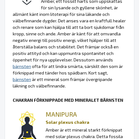
Amber, ett fossilt harts som uppskattas
för sin lysande och gyllene skönhet, är
allmänt känt inom litoterapi för sina läkande och
välbefinnande dygder. Det anses vara en kraftfull healer
och renare som kan hjälpa till att ta bort sjukdomar från
kropp, sinne och ande. Amber är känt för att omvandla
negativ energi till positiv energi, vilket hjälper till att
återställa balans och stabilitet. Det främjar också en
positiv attityd och kan uppmuntra spontanitet och
öppenhet för nya upplevelser. Dessutom används
bärnsten
ofta för att lindra smärta, särskilt den som är
förknippad med tänder hos spädbarn. Kort sagt,
bärnsten
är ett mineral som främjar övergripande
läkning och välbefinnande.
CHAKRAN FÖRKNIPPADE MED MINERALET BÄRNSTEN
MANIPURA
Solar plexus chakra
Amber är ett mineral starkt förknippat
med solar plexus chakra. Detta fossila