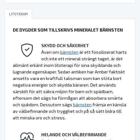
LITOTERAPI
DE DYGDER SOM TILLSKRIVS MINERALET BÄRNSTEN
SKYDD OCH SÄKERHET
Även om
bärnsten
är ett fossiliserat harts
och inte ett mineral strängt taget, är det
allmänt erkänt inom litoterapi för sina skyddande och
lugnande egenskaper. Sedan antiken har Amber faktiskt
ansetts vara en kraftfull talisman som kan stöta bort
negativa energier och skydda bäraren. Det används
särskilt för att säkra miljön för barn och spädbarn,
eftersom det sägs ha förmågan att absorbera smärta
och sjukdom. Dessutom sägs
bärnsten
främja en känsla
av välbefinnande och trygghet och på så sätt bidra till
att minska oro och stress.
HELANDE OCH VÄLBEFINNANDE