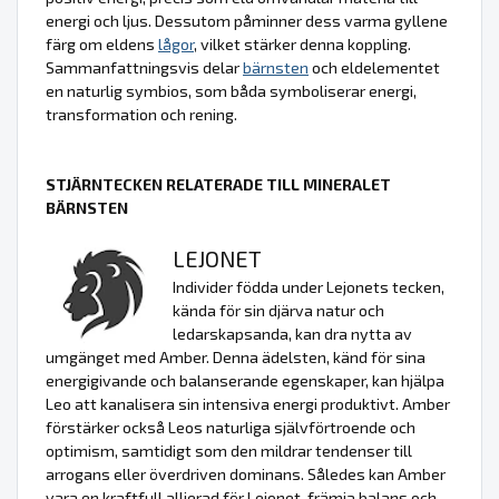
energi och ljus. Dessutom påminner dess varma gyllene
färg om eldens
lågor
, vilket stärker denna koppling.
Sammanfattningsvis delar
bärnsten
och eldelementet
en naturlig symbios, som båda symboliserar energi,
transformation och rening.
STJÄRNTECKEN RELATERADE TILL MINERALET
BÄRNSTEN
LEJONET
Individer födda under Lejonets tecken,
kända för sin djärva natur och
ledarskapsanda, kan dra nytta av
umgänget med Amber. Denna ädelsten, känd för sina
energigivande och balanserande egenskaper, kan hjälpa
Leo att kanalisera sin intensiva energi produktivt. Amber
förstärker också Leos naturliga självförtroende och
optimism, samtidigt som den mildrar tendenser till
arrogans eller överdriven dominans. Således kan Amber
vara en kraftfull allierad för Lejonet, främja balans och