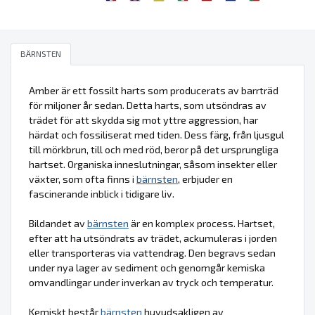
BÄRNSTEN
Amber är ett fossilt harts som producerats av barrträd
för miljoner år sedan. Detta harts, som utsöndras av
trädet för att skydda sig mot yttre aggression, har
härdat och fossiliserat med tiden. Dess färg, från ljusgul
till mörkbrun, till och med röd, beror på det ursprungliga
hartset. Organiska inneslutningar, såsom insekter eller
växter, som ofta finns i
bärnsten
, erbjuder en
fascinerande inblick i tidigare liv.
Bildandet av
bärnsten
är en komplex process. Hartset,
efter att ha utsöndrats av trädet, ackumuleras i jorden
eller transporteras via vattendrag. Den begravs sedan
under nya lager av sediment och genomgår kemiska
omvandlingar under inverkan av tryck och temperatur.
Kemiskt består
bärnsten
huvudsakligen av