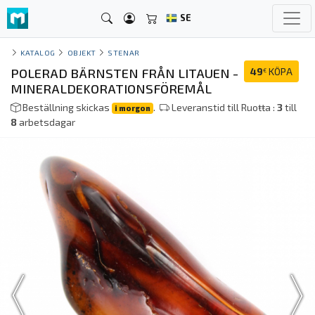
SE
KATALOG
OBJEKT
STENAR
POLERAD BÄRNSTEN FRÅN LITAUEN -
49
KÖPA
€
MINERALDEKORATIONSFÖREMÅL
Beställning skickas
.
Leveranstid till Ruoŧŧa :
3
till
i morgon
8
arbetsdagar