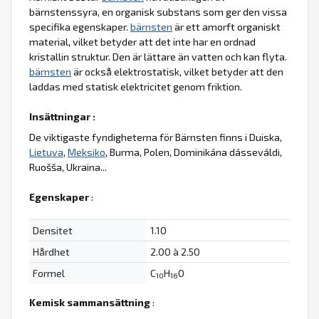
bärnstenssyra, en organisk substans som ger den vissa
specifika egenskaper.
bärnsten
är ett amorft organiskt
material, vilket betyder att det inte har en ordnad
kristallin struktur. Den är lättare än vatten och kan flyta.
bärnsten
är också elektrostatisk, vilket betyder att den
laddas med statisk elektricitet genom friktion.
Insättningar :
De viktigaste fyndigheterna för Bärnsten finns i Duiska,
Lietuva
,
Meksiko
, Burma, Polen, Dominikána dásseváldi,
Ruošša, Ukraina...
Egenskaper
:
Densitet
1.10
Hårdhet
2.00 à 2.50
Formel
C
H
O
10
16
Kemisk sammansättning
: