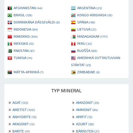
AFGHANISTAN
ARGENTINA
(44)
(23)
BRASIL
KONGO-KINSHASA
(129)
(18)
DOMINIKÁNA DÁSSEVÁLDI
SPÁNIA
(8)
(48)
INDONESIA
LIETUVA
(84)
(21)
MAROKKO
MADAGASKAR
(354)
(1717)
MEKSIKO
PERU
(51)
(32)
PAKISTAN
RUOŠŠA
(67)
(80)
TUNISIA
AMERIHKÁ OVTTASTUVVAN
(14)
STÁHTAT
(25)
MÁTTA-AFRIHKÁ
ZIMBABWE
(7)
(6)
TYP MINERAL
»
»
AGAT
AMAZONIT
(125)
(35)
»
»
AMETIST
AMMONIT
(100)
(64)
»
»
ANHYDRITE
APATIT
(15)
(15)
»
»
ARAGONIT
AZURIT
(13)
(58)
»
»
BARITE
BÄRNSTEN
(41)
(21)