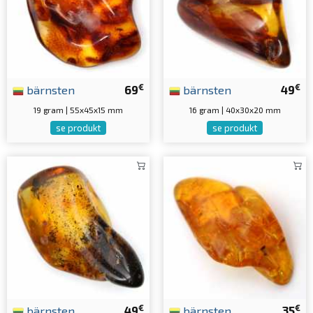
€
€
bärnsten
69
bärnsten
49
19 gram | 55x45x15 mm
16 gram | 40x30x20 mm
se produkt
se produkt
€
€
bärnsten
49
bärnsten
35