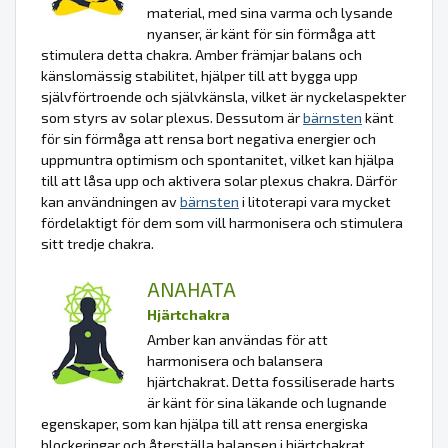
material, med sina varma och lysande
nyanser, är känt för sin förmåga att
stimulera detta chakra. Amber främjar balans och
känslomässig stabilitet, hjälper till att bygga upp
självförtroende och självkänsla, vilket är nyckelaspekter
som styrs av solar plexus. Dessutom är
bärnsten
känt
för sin förmåga att rensa bort negativa energier och
uppmuntra optimism och spontanitet, vilket kan hjälpa
till att låsa upp och aktivera solar plexus chakra. Därför
kan användningen av
bärnsten
i litoterapi vara mycket
fördelaktigt för dem som vill harmonisera och stimulera
sitt tredje chakra.
ANAHATA
Hjärtchakra
Amber kan användas för att
harmonisera och balansera
hjärtchakrat. Detta fossiliserade harts
är känt för sina läkande och lugnande
egenskaper, som kan hjälpa till att rensa energiska
blockeringar och återställa balansen i hjärtchakrat.