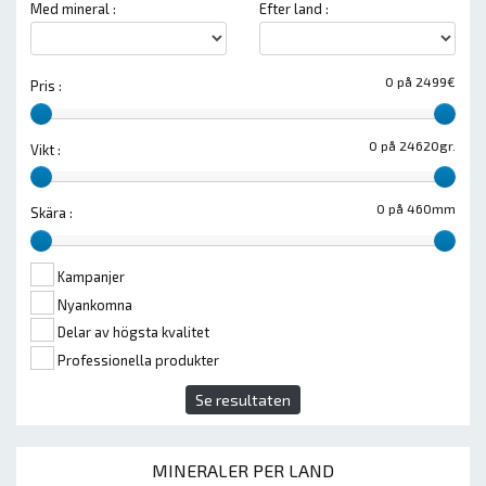
Med mineral :
Efter land :
0 på 2499€
Pris :
0 på 24620gr.
Vikt :
0 på 460mm
Skära :
Kampanjer
Nyankomna
Delar av högsta kvalitet
Professionella produkter
Se resultaten
MINERALER PER LAND