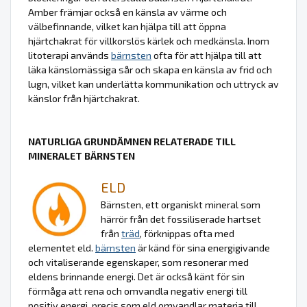
Amber främjar också en känsla av värme och
välbefinnande, vilket kan hjälpa till att öppna
hjärtchakrat för villkorslös kärlek och medkänsla. Inom
litoterapi används
bärnsten
ofta för att hjälpa till att
läka känslomässiga sår och skapa en känsla av frid och
lugn, vilket kan underlätta kommunikation och uttryck av
känslor från hjärtchakrat.
NATURLIGA GRUNDÄMNEN RELATERADE TILL
MINERALET BÄRNSTEN
ELD
Bärnsten, ett organiskt mineral som
härrör från det fossiliserade hartset
från
träd
, förknippas ofta med
elementet eld.
bärnsten
är känd för sina energigivande
och vitaliserande egenskaper, som resonerar med
eldens brinnande energi. Det är också känt för sin
förmåga att rena och omvandla negativ energi till
positiv energi, precis som eld omvandlar materia till