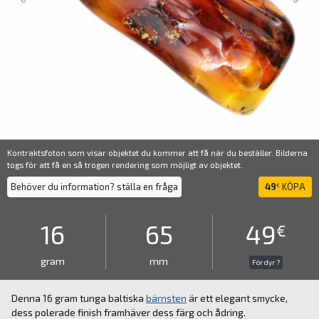
Kontraktsfoton som visar objektet du kommer att få när du beställer. Bilderna
togs för att få en så trogen rendering som möjligt av objektet.
Behöver du information? ställa en fråga
49
KÖPA
€
16
65
49
€
gram
mm
För dyr ?
Denna 16 gram tunga baltiska
bärnsten
är ett elegant smycke,
dess polerade finish framhäver dess färg och ådring.