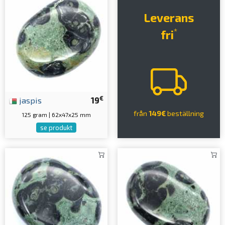
Leverans
*
fri
€
jaspis
19
från
149€
beställning
125 gram | 62x47x25 mm
se produkt