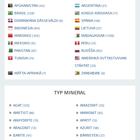
AFGHANISTAN
ARGENTINA
(44)
(21)
BRASIL
KONGO-KINSHASA
(128)
(17)
DOMINIKÁNA DÁSSEVÁLDI
SPÁNIA
(8)
(48)
INDONESIA
LIETUVA
(84)
(21)
MAROKKO
MADAGASKAR
(353)
(1709)
MEKSIKO
PERU
(51)
(31)
PAKISTAN
RUOŠŠA
(67)
(80)
TUNISIA
AMERIHKÁ OVTTASTUVVAN
(14)
STÁHTAT
(25)
MÁTTA-AFRIHKÁ
ZIMBABWE
(7)
(6)
TYP MINERAL
»
»
AGAT
AMAZONIT
(125)
(35)
»
»
AMETIST
AMMONIT
(99)
(63)
»
»
ANHYDRITE
APATIT
(15)
(15)
»
»
ARAGONIT
AZURIT
(13)
(58)
»
»
BARITE
BÄRNSTEN
(41)
(21)