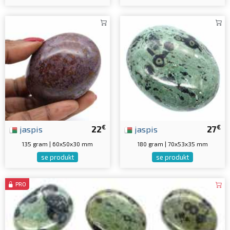
€
€
jaspis
22
jaspis
27
135 gram | 60x50x30 mm
180 gram | 70x53x35 mm
se produkt
se produkt
PRO