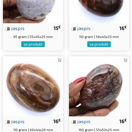
€
€
jaspis
15
jaspis
16
95 gram | 55x45x25 mm
110 gram | 56x43x33 mm
se produkt
se produkt
€
€
jaspis
16
jaspis
16
110 gram | 60x44x28 mm
100 gram | 55x50x25 mm