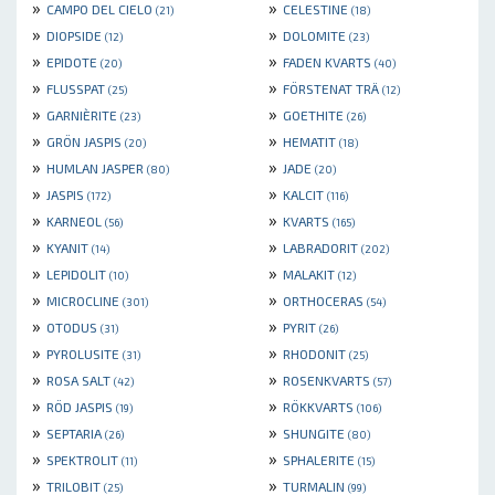
»
»
CAMPO DEL CIELO
CELESTINE
(21)
(18)
»
»
DIOPSIDE
DOLOMITE
(12)
(23)
»
»
EPIDOTE
FADEN KVARTS
(20)
(40)
»
»
FLUSSPAT
FÖRSTENAT TRÄ
(25)
(12)
»
»
GARNIÈRITE
GOETHITE
(23)
(26)
»
»
GRÖN JASPIS
HEMATIT
(20)
(18)
»
»
HUMLAN JASPER
JADE
(80)
(20)
»
»
JASPIS
KALCIT
(172)
(116)
»
»
KARNEOL
KVARTS
(56)
(165)
»
»
KYANIT
LABRADORIT
(14)
(202)
»
»
LEPIDOLIT
MALAKIT
(10)
(12)
»
»
MICROCLINE
ORTHOCERAS
(301)
(54)
»
»
OTODUS
PYRIT
(31)
(26)
»
»
PYROLUSITE
RHODONIT
(31)
(25)
»
»
ROSA SALT
ROSENKVARTS
(42)
(57)
»
»
RÖD JASPIS
RÖKKVARTS
(19)
(106)
»
»
SEPTARIA
SHUNGITE
(26)
(80)
»
»
SPEKTROLIT
SPHALERITE
(11)
(15)
»
»
TRILOBIT
TURMALIN
(25)
(99)