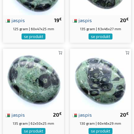
€
€
jaspis
19
jaspis
20
125 gram | 60x47x25 mm
135 gram | 63x46x27 mm
se produkt
se produkt
€
€
jaspis
20
jaspis
20
135 gram | 62x50x25 mm
130 gram | 60x46x29 mm
se produkt
se produkt