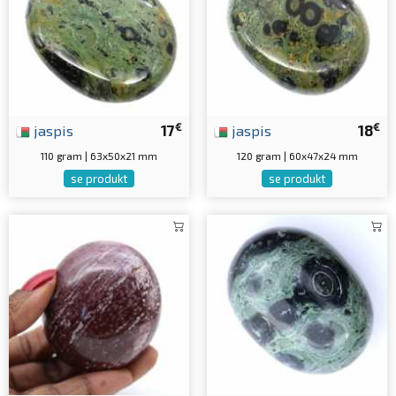
€
€
jaspis
17
jaspis
18
110 gram | 63x50x21 mm
120 gram | 60x47x24 mm
se produkt
se produkt