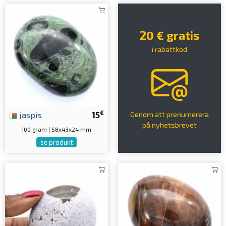
20 € gratis
i rabattkod
€
jaspis
15
Genom att prenumerera
på nyhetsbrevet
100 gram | 58x43x24 mm
se produkt