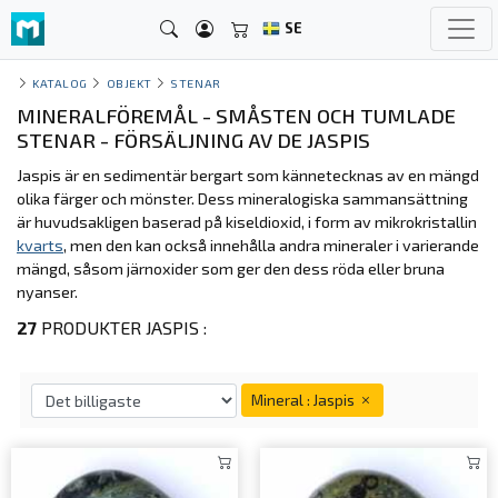
SE
KATALOG
OBJEKT
STENAR
MINERALFÖREMÅL - SMÅSTEN OCH TUMLADE
STENAR - FÖRSÄLJNING AV DE JASPIS
Jaspis är en sedimentär bergart som kännetecknas av en mängd
olika färger och mönster. Dess mineralogiska sammansättning
är huvudsakligen baserad på kiseldioxid, i form av mikrokristallin
kvarts
, men den kan också innehålla andra mineraler i varierande
mängd, såsom järnoxider som ger den dess röda eller bruna
nyanser.
27
PRODUKTER JASPIS :
Mineral : Jaspis