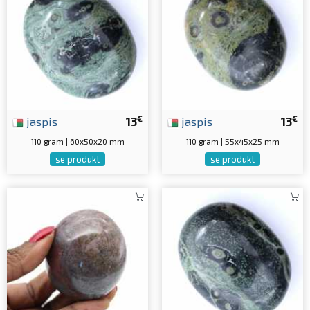
€
€
jaspis
13
jaspis
13
110 gram | 60x50x20 mm
110 gram | 55x45x25 mm
se produkt
se produkt