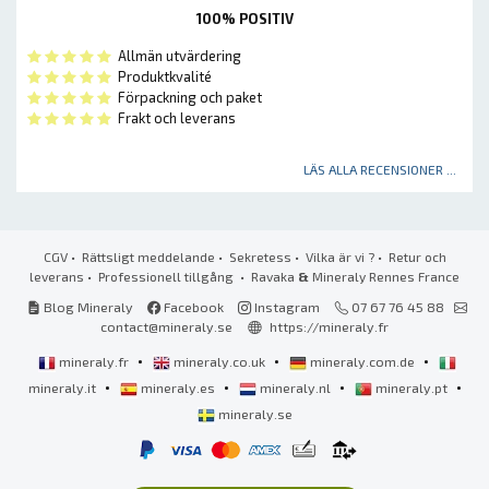
100% POSITIV
Allmän utvärdering
Produktkvalité
Förpackning och paket
Frakt och leverans
LÄS ALLA RECENSIONER ...
CGV
•
Rättsligt meddelande
•
Sekretess
•
Vilka är vi ?
•
Retur och
leverans
•
Professionell tillgång
• Ravaka
&
Mineraly Rennes France
Blog Mineraly
Facebook
Instagram
07 67 76 45 88
contact@mineraly.se
https://mineraly.fr
•
•
•
mineraly.fr
mineraly.co.uk
mineraly.com.de
•
•
•
•
mineraly.it
mineraly.es
mineraly.nl
mineraly.pt
mineraly.se