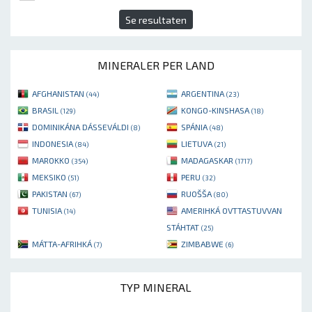
Se resultaten
MINERALER PER LAND
AFGHANISTAN
ARGENTINA
(44)
(23)
BRASIL
KONGO-KINSHASA
(129)
(18)
DOMINIKÁNA DÁSSEVÁLDI
SPÁNIA
(8)
(48)
INDONESIA
LIETUVA
(84)
(21)
MAROKKO
MADAGASKAR
(354)
(1717)
MEKSIKO
PERU
(51)
(32)
PAKISTAN
RUOŠŠA
(67)
(80)
TUNISIA
AMERIHKÁ OVTTASTUVVAN
(14)
STÁHTAT
(25)
MÁTTA-AFRIHKÁ
ZIMBABWE
(7)
(6)
TYP MINERAL