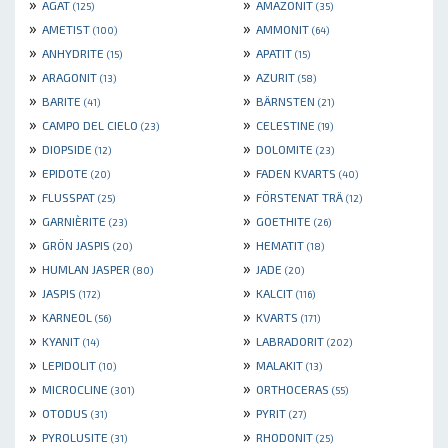
»
»
AGAT
AMAZONIT
(125)
(35)
»
»
AMETIST
AMMONIT
(100)
(64)
»
»
ANHYDRITE
APATIT
(15)
(15)
»
»
ARAGONIT
AZURIT
(13)
(58)
»
»
BARITE
BÄRNSTEN
(41)
(21)
»
»
CAMPO DEL CIELO
CELESTINE
(23)
(19)
»
»
DIOPSIDE
DOLOMITE
(12)
(23)
»
»
EPIDOTE
FADEN KVARTS
(20)
(40)
»
»
FLUSSPAT
FÖRSTENAT TRÄ
(25)
(12)
»
»
GARNIÈRITE
GOETHITE
(23)
(26)
»
»
GRÖN JASPIS
HEMATIT
(20)
(18)
»
»
HUMLAN JASPER
JADE
(80)
(20)
»
»
JASPIS
KALCIT
(172)
(116)
»
»
KARNEOL
KVARTS
(56)
(171)
»
»
KYANIT
LABRADORIT
(14)
(202)
»
»
LEPIDOLIT
MALAKIT
(10)
(13)
»
»
MICROCLINE
ORTHOCERAS
(301)
(55)
»
»
OTODUS
PYRIT
(31)
(27)
»
»
PYROLUSITE
RHODONIT
(31)
(25)