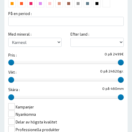
På en period :
Med mineral :
Efter land :
0 på 2499€
Pris :
0 på 24620gr.
Vikt :
0 på 460mm
Skära :
Kampanjer
Nyankomna
Delar av högsta kvalitet
Professionella produkter