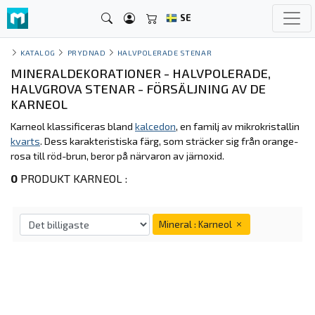
SE
KATALOG
PRYDNAD
HALVPOLERADE STENAR
MINERALDEKORATIONER - HALVPOLERADE,
HALVGROVA STENAR - FÖRSÄLJNING AV DE
KARNEOL
Karneol klassificeras bland
kalcedon
, en familj av mikrokristallin
kvarts
. Dess karakteristiska färg, som sträcker sig från orange-
rosa till röd-brun, beror på närvaron av järnoxid.
0
PRODUKT KARNEOL :
Mineral : Karneol