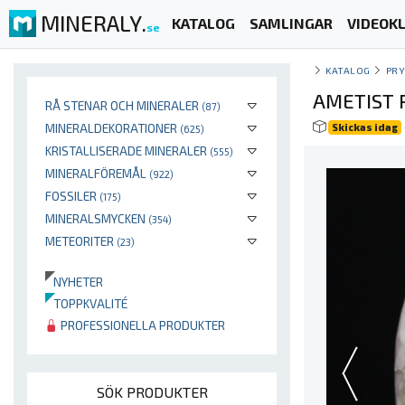
MINERALY.
KATALOG
SAMLINGAR
VIDEOKL
se
KATALOG
PR
AMETIST 
RÅ STENAR OCH MINERALER
(87)
MINERALDEKORATIONER
Skickas idag
(625)
KRISTALLISERADE MINERALER
(555)
MINERALFÖREMÅL
(922)
FOSSILER
(175)
MINERALSMYCKEN
(354)
METEORITER
(23)
NYHETER
TOPPKVALITÉ
PROFESSIONELLA PRODUKTER
SÖK PRODUKTER