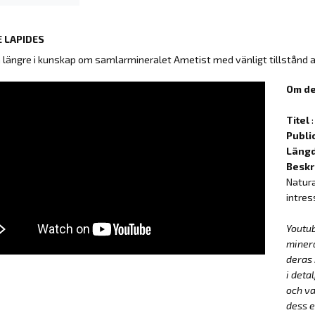
 LAPIDES
å längre i kunskap om samlarmineralet Ametist med vänligt tillstånd 
Om de
Titel
:
Publi
Läng
Beskr
Natura
intres
Youtu
miner
deras 
i deta
och va
dess e