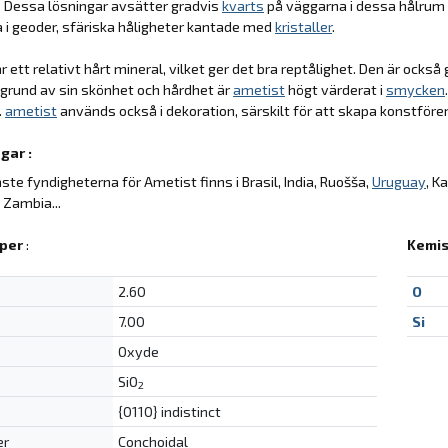
r. Dessa lösningar avsätter gradvis
kvarts
på väggarna i dessa hålrum o
a i geoder, sfäriska håligheter kantade med
kristaller
.
r ett relativt hårt mineral, vilket ger det bra reptålighet. Den är ocks
 grund av sin skönhet och hårdhet är
ametist
högt värderat i
smycken
.
ametist
används också i dekoration, särskilt för att skapa konstförem
gar :
aste fyndigheterna för Ametist finns i Brasil, India, Ruošša,
Uruguay
, K
 Zambia...
per
:
Kemis
2.60
O
7.00
Si
Oxyde
SiO
2
{0110} indistinct
er
Conchoidal