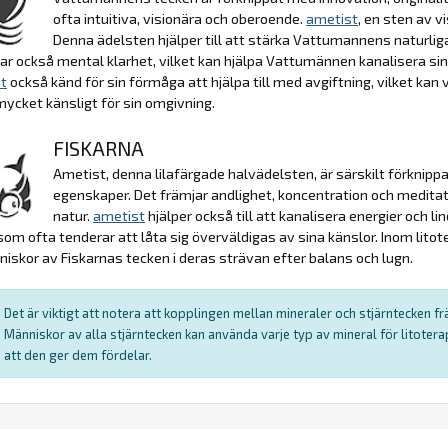
ofta intuitiva, visionära och oberoende.
ametist
, en sten av 
Denna ädelsten hjälper till att stärka Vattumannens naturliga
ar också mental klarhet, vilket kan hjälpa Vattumännen kanalisera sina
t
också känd för sin förmåga att hjälpa till med avgiftning, vilket ka
mycket känsligt för sin omgivning.
FISKARNA
Ametist, denna lilafärgade halvädelsten, är särskilt förknipp
egenskaper. Det främjar andlighet, koncentration och medita
natur.
ametist
hjälper också till att kanalisera energier och lin
som ofta tenderar att låta sig överväldigas av sina känslor. Inom litot
skor av Fiskarnas tecken i deras strävan efter balans och lugn.
Det är viktigt att notera att kopplingen mellan mineraler och stjärntecken f
Människor av alla stjärntecken kan använda varje typ av mineral för litote
att den ger dem fördelar.