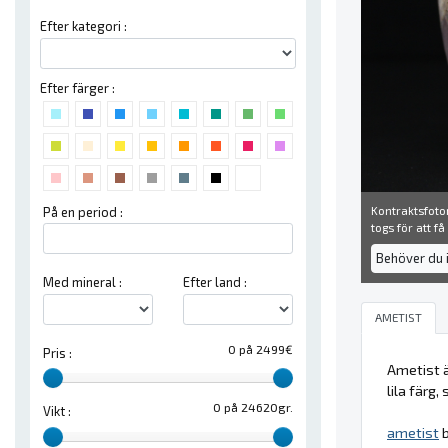
Efter kategori :
Efter färger :
Kontraktsfoton
På en period :
togs för att f
Behöver du 
Med mineral :
Efter land :
AMETIST
0 på 2499€
Pris :
Ametist ä
lila färg
0 på 24620gr.
Vikt :
ametist
b