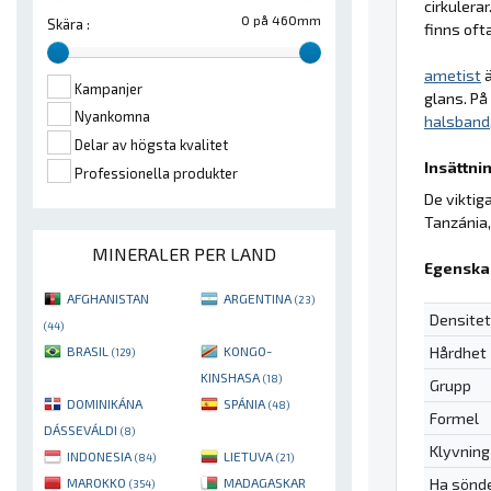
cirkulera
0 på 460mm
Skära :
finns oft
ametist
ä
Kampanjer
glans. På
Nyankomna
halsband
Delar av högsta kvalitet
Insättnin
Professionella produkter
De viktig
Tanzánia,
MINERALER PER LAND
Egenska
AFGHANISTAN
ARGENTINA
(23)
Densitet
(44)
Hårdhet
BRASIL
KONGO-
(129)
KINSHASA
(18)
Grupp
DOMINIKÁNA
SPÁNIA
(48)
Formel
DÁSSEVÁLDI
(8)
Klyvning
INDONESIA
LIETUVA
(84)
(21)
Ha sönd
MAROKKO
MADAGASKAR
(354)