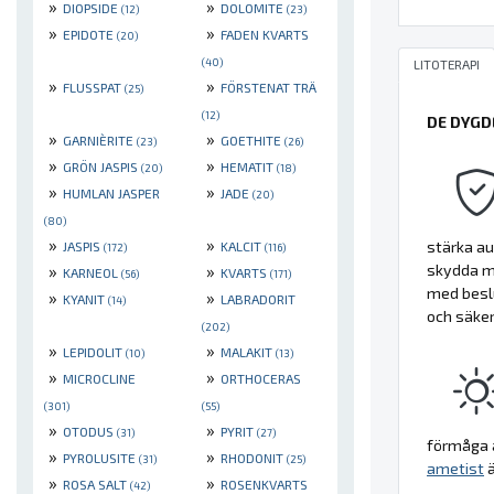
»
»
DIOPSIDE
DOLOMITE
(12)
(23)
»
»
EPIDOTE
FADEN KVARTS
(20)
(40)
LITOTERAPI
»
»
FLUSSPAT
FÖRSTENAT TRÄ
(25)
(12)
DE DYGD
»
»
GARNIÈRITE
GOETHITE
(23)
(26)
»
»
GRÖN JASPIS
HEMATIT
(20)
(18)
»
»
HUMLAN JASPER
JADE
(20)
(80)
»
»
stärka au
JASPIS
KALCIT
(172)
(116)
skydda mo
»
»
KARNEOL
KVARTS
(56)
(171)
med beslu
»
»
KYANIT
LABRADORIT
(14)
och säker
(202)
»
»
LEPIDOLIT
MALAKIT
(10)
(13)
»
»
MICROCLINE
ORTHOCERAS
(301)
(55)
»
»
OTODUS
PYRIT
(31)
(27)
förmåga a
»
»
PYROLUSITE
RHODONIT
(31)
(25)
ametist
ä
»
»
ROSA SALT
ROSENKVARTS
(42)