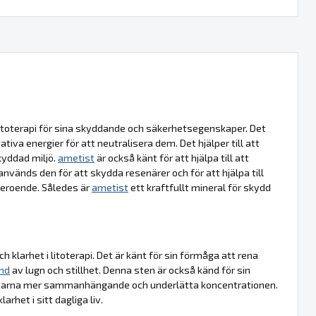
litoterapi för sina skyddande och säkerhetsegenskaper. Det
va energier för att neutralisera dem. Det hjälper till att
kyddad miljö.
ametist
är också känt för att hjälpa till att
nds den för att skydda resenärer och för att hjälpa till
 beroende. Således är
ametist
ett kraftfullt mineral för skydd
 klarhet i litoterapi. Det är känt för sin förmåga att rena
ånd
av lugn och stillhet. Denna sten är också känd för sin
 tankarna mer sammanhängande och underlätta koncentrationen.
arhet i sitt dagliga liv.