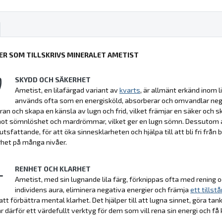
ER SOM TILLSKRIVS MINERALET AMETIST
SKYDD OCH SÄKERHET
Ametist, en lilafärgad variant av
kvarts
, är allmänt erkänd inom 
används ofta som en energisköld, absorberar och omvandlar negati
ran och skapa en känsla av lugn och frid, vilket främjar en säker och s
t sömnlöshet och mardrömmar, vilket ger en lugn sömn. Dessutom anvä
tsfattande, för att öka sinnesklarheten och hjälpa till att bli fri från
het på många nivåer.
RENHET OCH KLARHET
Ametist, med sin lugnande lila färg, förknippas ofta med rening och
individens aura, eliminera negativa energier och främja
ett tillst
tt förbättra mental klarhet. Det hjälper till att lugna sinnet, göra
r därför ett värdefullt verktyg för dem som vill rena sin energi och få kl