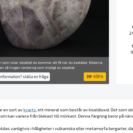
2
 som visar objektet du kommer att få när du beställer. Bilderna
å en så trogen rendering som möjligt av objektet.
information? ställa en fråga
39
KÖPA
€
r en sort av
kvarts
, ett mineral som består av kiseldioxid. Det som sk
, som kan variera från blekast till mörkast. Denna färgning beror på närv
ildas vanligtvis i håligheter i vulkaniska eller metamorfa bergarter, d