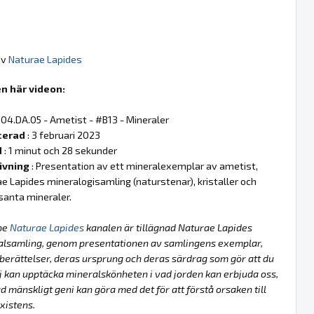
av
Naturae Lapides
n här videon:
 04.DA.05 - Ametist - #B13 - Mineraler
cerad
: 3 februari 2023
d
: 1 minut och 28 sekunder
ivning
: Presentation av ett mineralexemplar av ametist,
e Lapides mineralogisamling (naturstenar), kristaller och
santa mineraler.
be
Naturae Lapides
kanalen är tillägnad Naturae Lapides
alsamling, genom presentationen av samlingens exemplar,
berättelser, deras ursprung och deras särdrag som gör att du
lj kan upptäcka mineralskönheten i vad jorden kan erbjuda oss,
d mänskligt geni kan göra med det för att förstå orsaken till
xistens.