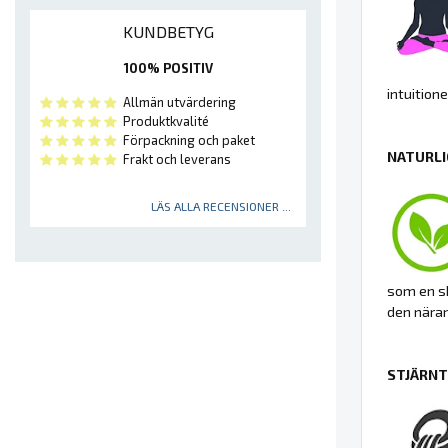
KUNDBETYG
100% POSITIV
intuition
Allmän utvärdering
Produktkvalité
Förpackning och paket
NATURLI
Frakt och leverans
LÄS ALLA RECENSIONER ...
som en sk
den nära
STJÄRNT