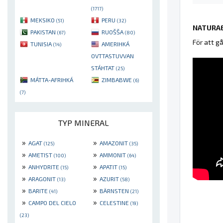
(1717)
MEKSIKO
PERU
(51)
(32)
NATURAE
PAKISTAN
RUOŠŠA
(67)
(80)
För att g
TUNISIA
AMERIHKÁ
(14)
OVTTASTUVVAN
STÁHTAT
(25)
MÁTTA-AFRIHKÁ
ZIMBABWE
(6)
(7)
TYP MINERAL
»
»
AGAT
AMAZONIT
(125)
(35)
»
»
AMETIST
AMMONIT
(100)
(64)
»
»
ANHYDRITE
APATIT
(15)
(15)
»
»
ARAGONIT
AZURIT
(13)
(58)
»
»
BARITE
BÄRNSTEN
(41)
(21)
»
»
CAMPO DEL CIELO
CELESTINE
(19)
(23)