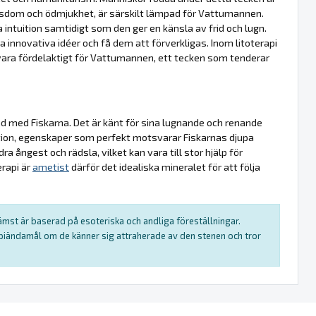
visdom och ödmjukhet, är särskilt lämpad för Vattumannen.
 intuition samtidigt som den ger en känsla av frid och lugn.
 innovativa idéer och få dem att förverkligas. Inom litoterapi
n vara fördelaktigt för Vattumannen, ett tecken som tenderar
ad med Fiskarna. Det är känt för sina lugnande och renande
tion, egenskaper som perfekt motsvarar Fiskarnas djupa
dra ångest och rädsla, vilket kan vara till stor hjälp för
erapi är
ametist
därför det idealiska mineralet för att följa
rämst är baserad på esoteriska och andliga föreställningar.
rapiändamål om de känner sig attraherade av den stenen och tror