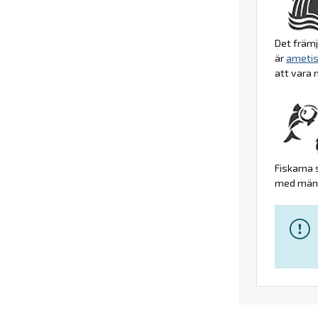
Det främj
är
ametis
att vara 
Fiskarna 
med männi