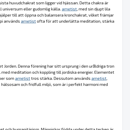
sista huvudchakrat som ligger vid hjässan. Detta chakra är
l universum eller gudomlig källa.
ametist
, med sin djupt lila
älper till att öppna och balansera kronchakrat, vilket främjar
rapi används
ametist
ofta för att underlätta meditation, stärka
et Jorden. Denna förening har sitt ursprung i den uråldriga tron
l med meditation och koppling till jordiska energier. Elementet
kaper som
ametist
tros stärka. Dessutom används
ametist
,
 hälsosam och fridfull miljö, som är i perfekt harmoni med
tet och humanitärism. Människor födda under detta tecken är