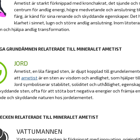
Ametist är starkt förknippad med kronchakrat, det sjunde och 
centrum för andlig energi, högre medvetande och anslutning til
färg, är känd för sina renande och skyddande egenskaper. Det hj
klarhet i sinnet, lugn och större andlig anslutning. Inom litote
en och hjälpa andlig transformation.
GA GRUNDÄMNEN RELATERADE TILL MINERALET AMETIST
JORD
Ametist, en lila färgad sten, är djupt kopplad till grundelement
att
ametist
är en sten av visdom och andlighet, som hjälper til
Jord symboliserar stabilitet, soliditet och uthållighet, egens
yddande sten, ofta för att stöta bort negativa energier och främja en
nde och skyddande naturen hos jordelementet.
ECKEN RELATERADE TILL MINERALET AMETIST
VATTUMANNEN
Vattumannens tecken är förknippat med innovation, originali