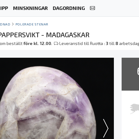
IPP
MINSKNINGAR
DAGORDNING
YDNAD
POLERADE STENAR
PAPPERSVIKT - MADAGASKAR
om beställt
före kl. 12.00
.
Leveranstid till Ruoŧŧa :
3
till
8
arbetsda