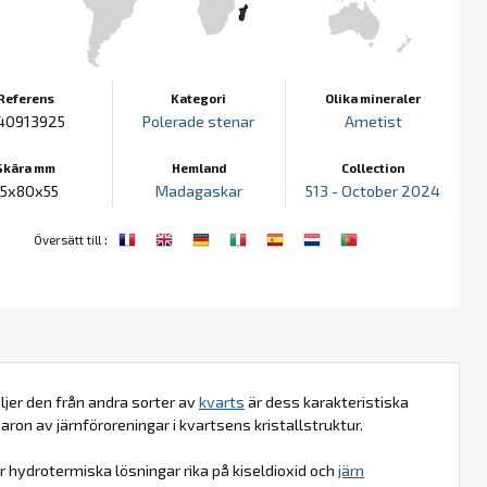
Referens
Kategori
Olika mineraler
40913925
Polerade stenar
Ametist
Skära mm
Hemland
Collection
95x80x55
Madagaskar
513 - October 2024
:
Översätt till
iljer den från andra sorter av
kvarts
är dess karakteristiska
aron av järnföroreningar i kvartsens kristallstruktur.
är hydrotermiska lösningar rika på kiseldioxid och
järn