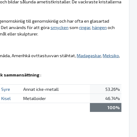
ch bildar sålunda ametistkristaller. De vackraste kristallerna
å genomskinlig till genomskinlig och har ofta en glasartad
. Det används för att göra
smycken
som
ringar
,
hängen
och
ål eller skulpturer.
anáda, Amerihká ovttastuvvan stáhtat,
Madagaskar
,
Meksiko
,
k sammansättning
:
Syre
Annat icke-metall
53.26%
Kisel
Metalloider
46.74%
100%