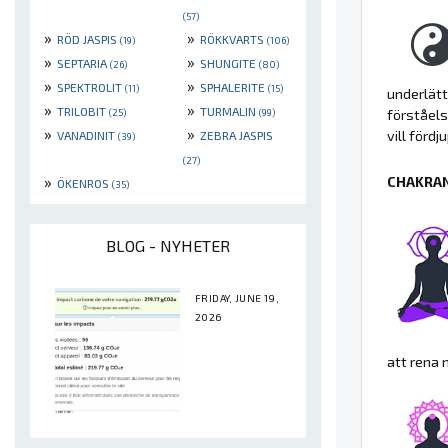
(57)
»
»
RÖD JASPIS
RÖKKVARTS
(19)
(106)
»
»
SEPTARIA
SHUNGITE
(26)
(80)
»
»
SPEKTROLIT
SPHALERITE
(11)
(15)
underlätt
»
»
TRILOBIT
TURMALIN
förståels
(25)
(99)
»
»
vill förd
VANADINIT
ZEBRA JASPIS
(39)
(27)
»
CHAKRAN
ÖKENROS
(35)
BLOG - NYHETER
FRIDAY, JUNE 19,
2026
att rena 