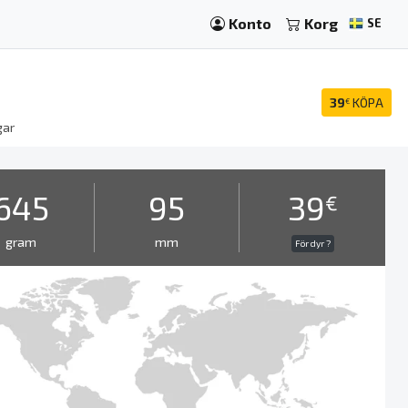
Konto
Korg
SE
39
KÖPA
€
gar
645
95
39
€
gram
mm
För dyr ?