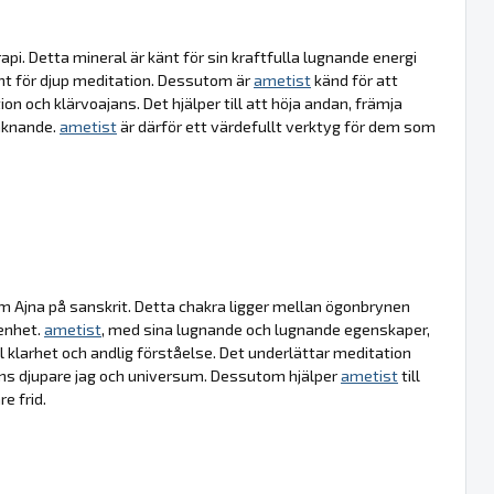
api. Detta mineral är känt för sin kraftfulla lugnande energi
ent för djup meditation. Dessutom är
ametist
känd för att
on och klärvoajans. Det hjälper till att höja andan, främja
aknande.
ametist
är därför ett värdefullt verktyg för dem som
m Ajna på sanskrit. Detta chakra ligger mellan ögonbrynen
enhet.
ametist
, med sina lugnande och lugnande egenskaper,
l klarhet och andlig förståelse. Det underlättar meditation
ll ens djupare jag och universum. Dessutom hjälper
ametist
till
e frid.