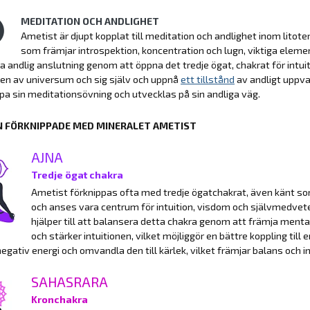
MEDITATION OCH ANDLIGHET
Ametist är djupt kopplat till meditation och andlighet inom litoter
som främjar introspektion, koncentration och lugn, viktiga elem
a andlig anslutning genom att öppna det tredje ögat, chakrat för intuiti
en av universum och sig själv och uppnå
ett tillstånd
av andligt uppv
jupa sin meditationsövning och utvecklas på sin andliga väg.
 FÖRKNIPPADE MED MINERALET AMETIST
AJNA
Tredje ögat chakra
Ametist förknippas ofta med tredje ögatchakrat, även känt so
och anses vara centrum för intuition, visdom och självmedvet
hjälper till att balansera detta chakra genom att främja menta
och stärker intuitionen, vilket möjliggör en bättre koppling ti
negativ energi och omvandla den till kärlek, vilket främjar balans och inr
SAHASRARA
Kronchakra