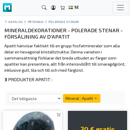
SE
KATALOG
PRYDNAD
POLERADE STENAR
MINERALDEKORATIONER - POLERADE STENAR -
FÖRSÄLJNING AV D'APATIT
Apatit hänvisar faktiskt till en grupp fosfatmineraler som alla
delar en hexagonal kristallstruktur. Denna variation i
sammansättning förklarar det breda utbudet av färger som
apatiter kan presentera, allt från intensivblått till smaragdgrönt,
inklusive gult, lila och till och med färglöst.
3
PRODUKTER APATIT :
Mineral : Apatit
20 € gratis