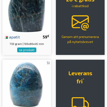
i rabattkod
€
apatit
59
Genom att prenumerera
på nyhetsbrevet
730 gram | 100x80x45 mm
se produkt
Leverans
*
fri