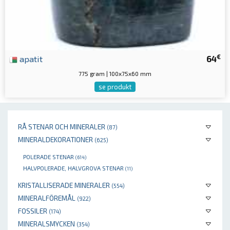
€
apatit
64
775 gram | 100x75x60 mm
se produkt
RÅ STENAR OCH MINERALER
(87)
MINERALDEKORATIONER
(625)
POLERADE STENAR
(614)
HALVPOLERADE, HALVGROVA STENAR
(11)
KRISTALLISERADE MINERALER
(554)
MINERALFÖREMÅL
(922)
FOSSILER
(174)
MINERALSMYCKEN
(354)