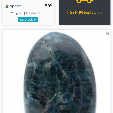
€
apatit
59
från
149€
beställning
760 gram | 100x75x55 mm
se produkt