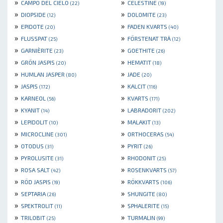
»
»
CAMPO DEL CIELO
CELESTINE
(22)
(19)
»
»
DIOPSIDE
DOLOMITE
(12)
(23)
»
»
EPIDOTE
FADEN KVARTS
(20)
(40)
»
»
FLUSSPAT
FÖRSTENAT TRÄ
(25)
(12)
»
»
GARNIÈRITE
GOETHITE
(23)
(26)
»
»
GRÖN JASPIS
HEMATIT
(20)
(18)
»
»
HUMLAN JASPER
JADE
(80)
(20)
»
»
JASPIS
KALCIT
(172)
(116)
»
»
KARNEOL
KVARTS
(56)
(171)
»
»
KYANIT
LABRADORIT
(14)
(202)
»
»
LEPIDOLIT
MALAKIT
(10)
(13)
»
»
MICROCLINE
ORTHOCERAS
(301)
(54)
»
»
OTODUS
PYRIT
(31)
(26)
»
»
PYROLUSITE
RHODONIT
(31)
(25)
»
»
ROSA SALT
ROSENKVARTS
(42)
(57)
»
»
RÖD JASPIS
RÖKKVARTS
(19)
(106)
»
»
SEPTARIA
SHUNGITE
(26)
(80)
»
»
SPEKTROLIT
SPHALERITE
(11)
(15)
»
»
TRILOBIT
TURMALIN
(25)
(99)