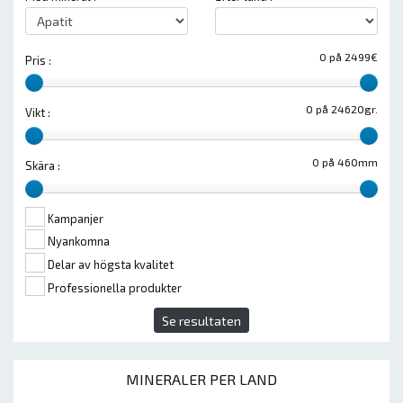
0 på 2499€
Pris :
0 på 24620gr.
Vikt :
0 på 460mm
Skära :
Kampanjer
Nyankomna
Delar av högsta kvalitet
Professionella produkter
Se resultaten
MINERALER PER LAND