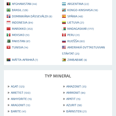
AFGHANISTAN
ARGENTINA
(44)
(22)
BRASIL
KONGO-KINSHASA
(129)
(18)
DOMINIKÁNA DÁSSEVÁLDI
SPÁNIA
(8)
(48)
INDONESIA
LIETUVA
(84)
(21)
MAROKKO
MADAGASKAR
(353)
(1717)
MEKSIKO
PERU
(51)
(31)
PAKISTAN
RUOŠŠA
(67)
(80)
TUNISIA
AMERIHKÁ OVTTASTUVVAN
(14)
STÁHTAT
(25)
MÁTTA-AFRIHKÁ
ZIMBABWE
(7)
(6)
TYP MINERAL
»
»
AGAT
AMAZONIT
(125)
(35)
»
»
AMETIST
AMMONIT
(100)
(64)
»
»
ANHYDRITE
APATIT
(15)
(15)
»
»
ARAGONIT
AZURIT
(13)
(58)
»
»
BARITE
BÄRNSTEN
(41)
(21)