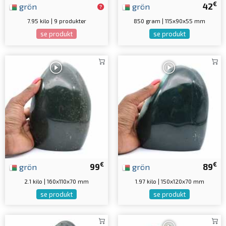
€
grön
grön
42
7.95 kilo | 9 produkter
850 gram | 115x90x55 mm
se produkt
se produkt
€
€
grön
99
grön
89
2.1 kilo | 160x110x70 mm
1.97 kilo | 150x120x70 mm
se produkt
se produkt