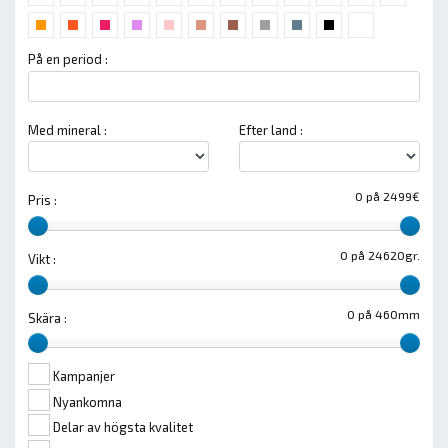
På en period :
Med mineral :
Efter land :
0 på 2499€
Pris :
0 på 24620gr.
Vikt :
0 på 460mm
Skära :
Kampanjer
Nyankomna
Delar av högsta kvalitet