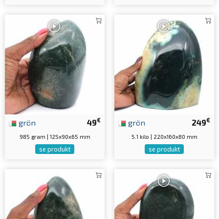
€
€
grön
49
grön
249
985 gram | 125x90x65 mm
5.1 kilo | 220x160x80 mm
se produkt
se produkt