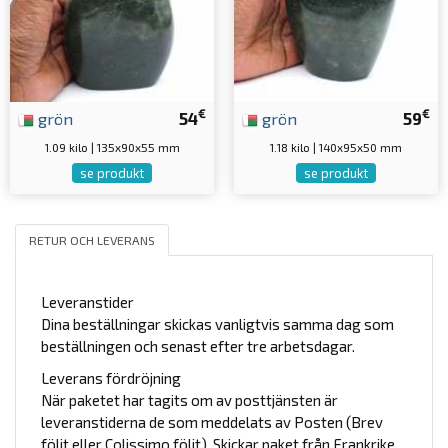
€
€
grön
54
grön
59
1.09 kilo | 135x90x55 mm
1.18 kilo | 140x95x50 mm
se produkt
se produkt
RETUR OCH LEVERANS
Leveranstider
Dina beställningar skickas vanligtvis samma dag som
beställningen och senast efter tre arbetsdagar.
Leverans fördröjning
När paketet har tagits om av posttjänsten är
leveranstiderna de som meddelats av Posten (Brev
följt eller Colissimo följt). Skickar paket från Frankrike.