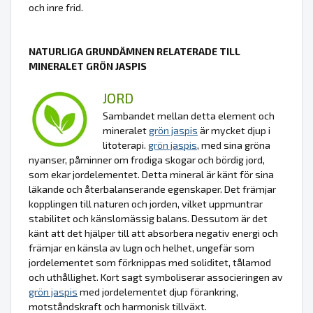
och inre frid.
NATURLIGA GRUNDÄMNEN RELATERADE TILL
MINERALET GRÖN JASPIS
JORD
Sambandet mellan detta element och
mineralet
grön jaspis
är mycket djup i
litoterapi.
grön jaspis
, med sina gröna
nyanser, påminner om frodiga skogar och bördig jord,
som ekar jordelementet. Detta mineral är känt för sina
läkande och återbalanserande egenskaper. Det främjar
kopplingen till naturen och jorden, vilket uppmuntrar
stabilitet och känslomässig balans. Dessutom är det
känt att det hjälper till att absorbera negativ energi och
främjar en känsla av lugn och helhet, ungefär som
jordelementet som förknippas med soliditet, tålamod
och uthållighet. Kort sagt symboliserar associeringen av
grön jaspis
med jordelementet djup förankring,
motståndskraft och harmonisk tillväxt.