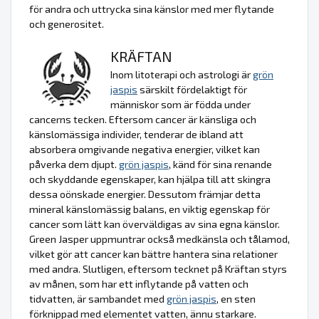
för andra och uttrycka sina känslor med mer flytande
och generositet.
KRÄFTAN
Inom litoterapi och astrologi är
grön
jaspis
särskilt fördelaktigt för
människor som är födda under
cancerns tecken. Eftersom cancer är känsliga och
känslomässiga individer, tenderar de ibland att
absorbera omgivande negativa energier, vilket kan
påverka dem djupt.
grön jaspis
, känd för sina renande
och skyddande egenskaper, kan hjälpa till att skingra
dessa oönskade energier. Dessutom främjar detta
mineral känslomässig balans, en viktig egenskap för
cancer som lätt kan överväldigas av sina egna känslor.
Green Jasper uppmuntrar också medkänsla och tålamod,
vilket gör att cancer kan bättre hantera sina relationer
med andra. Slutligen, eftersom tecknet på Kräftan styrs
av månen, som har ett inflytande på vatten och
tidvatten, är sambandet med
grön jaspis
, en sten
förknippad med elementet vatten, ännu starkare.