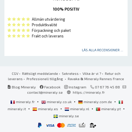
100% POSITIV
Allmän utvärdering
Produktkvalité
Förpackning och paket
Frakt och leverans
LÄS ALLA RECENSIONER ...
CGV
•
Rättsligt meddelande
•
Sekretess
•
Vilka är vi ?
•
Retur och
leverans
•
Professionell tillgång
• Ravaka
&
Mineraly Rennes France
Blog Mineraly
Facebook
Instagram
07 67 76 45 88
contact@mineraly.se
https://mineraly.fr
•
•
•
mineraly.fr
mineraly.co.uk
mineraly.com.de
•
•
•
•
mineraly.it
mineraly.es
mineraly.nl
mineraly.pt
mineraly.se