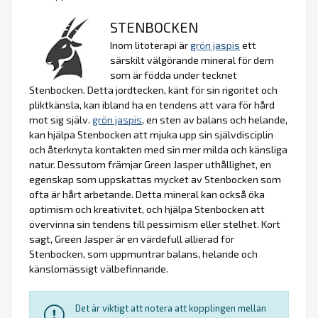
STENBOCKEN
Inom litoterapi är
grön jaspis
ett
särskilt välgörande mineral för dem
som är födda under tecknet
Stenbocken. Detta jordtecken, känt för sin rigoritet och
pliktkänsla, kan ibland ha en tendens att vara för hård
mot sig själv.
grön jaspis
, en sten av balans och helande,
kan hjälpa Stenbocken att mjuka upp sin självdisciplin
och återknyta kontakten med sin mer milda och känsliga
natur. Dessutom främjar Green Jasper uthållighet, en
egenskap som uppskattas mycket av Stenbocken som
ofta är hårt arbetande. Detta mineral kan också öka
optimism och kreativitet, och hjälpa Stenbocken att
övervinna sin tendens till pessimism eller stelhet. Kort
sagt, Green Jasper är en värdefull allierad för
Stenbocken, som uppmuntrar balans, helande och
känslomässigt välbefinnande.
Det är viktigt att notera att kopplingen mellan