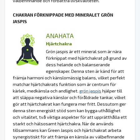
välbefinnande och förbättra livskvaliteten.
CHAKRAN FÖRKNIPPADE MED MINERALET GRÖN
JASPIS
ANAHATA
Hjärtchakra
Grön jaspis är ett mineral som är nära
förknippat med hjärtchakrat på grund av
dess helande och balanserande
egenskaper. Denna sten är känd för att
främja harmoni och känslomässig balans, vilket perfekt
matchar hjärtchakrats funktion som är centrum för
kärlek, medkänsla och andlighet.
grön jaspis
hjälper till
att släppa negativa känslor och föråldrade tankar, vilket
gör att hjärtchakrat kan fungera mer fritt. Dessutom ger
denna sten energiskt stöd som kan bygga uthållighet
och vitalitet, två viktiga aspekter för att upprätthålla ett
starkt och hälsosamt hjärtchakra. När de används
tillsammans kan Green Jaspis och hjärtchakrat arbeta
synergistiskt för att främja en känsla av välbefinnande