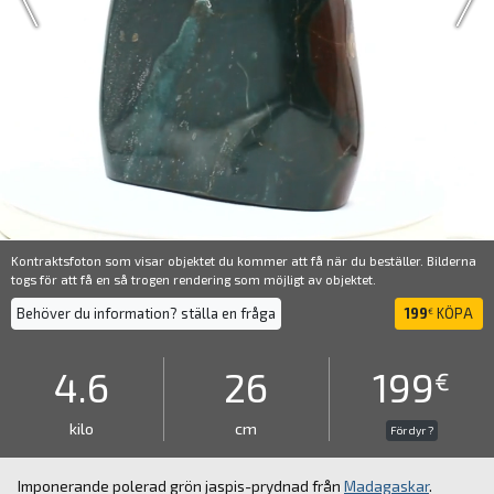
Kontraktsfoton som visar objektet du kommer att få när du beställer. Bilderna
togs för att få en så trogen rendering som möjligt av objektet.
Behöver du information? ställa en fråga
199
KÖPA
€
4.6
26
199
€
kilo
cm
För dyr ?
Imponerande polerad grön jaspis-prydnad från
Madagaskar
.