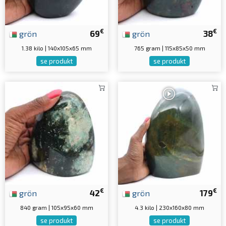
€
€
grön
69
grön
38
1.38 kilo | 140x105x65 mm
765 gram | 115x85x50 mm
se produkt
se produkt
€
€
grön
42
grön
179
840 gram | 105x95x60 mm
4.3 kilo | 230x160x80 mm
se produkt
se produkt