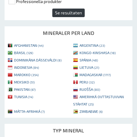
Professionella produkter
Se resultaten
MINERALER PER LAND
AFGHANISTAN
ARGENTINA
(44)
(23)
BRASIL
KONGO-KINSHASA
(129)
(18)
DOMINIKÁNA DÁSSEVÁLDI
SPÁNIA
(8)
(48)
INDONESIA
LIETUVA
(84)
(21)
MAROKKO
MADAGASKAR
(354)
(1717)
MEKSIKO
PERU
(51)
(32)
PAKISTAN
RUOŠŠA
(67)
(80)
TUNISIA
AMERIHKÁ OVTTASTUVVAN
(14)
STÁHTAT
(25)
MÁTTA-AFRIHKÁ
ZIMBABWE
(7)
(6)
TYP MINERAL