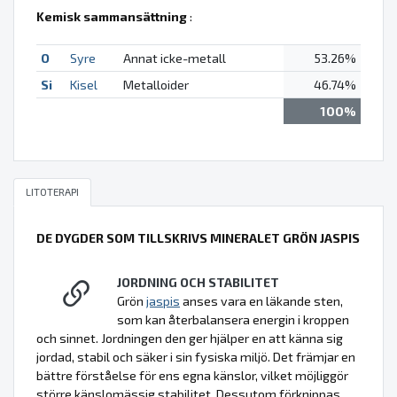
Kemisk sammansättning
:
O
Syre
Annat icke-metall
53.26%
Si
Kisel
Metalloider
46.74%
100%
LITOTERAPI
DE DYGDER SOM TILLSKRIVS MINERALET GRÖN JASPIS
JORDNING OCH STABILITET
Grön
jaspis
anses vara en läkande sten,
som kan återbalansera energin i kroppen
och sinnet. Jordningen den ger hjälper en att känna sig
jordad, stabil och säker i sin fysiska miljö. Det främjar en
bättre förståelse för ens egna känslor, vilket möjliggör
större känslomässig stabilitet. Dessutom förknippas