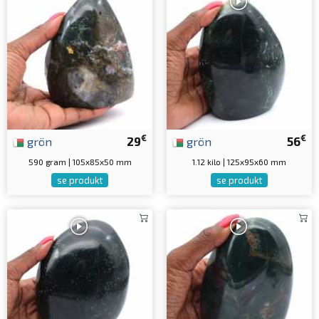
€
€
grön
29
grön
56
590 gram | 105x85x50 mm
1.12 kilo | 125x95x60 mm
se produkt
se produkt