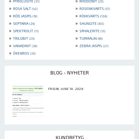
»
»
PYROLUSITE
RHODONIT
(31)
(25)
»
»
ROSA SALT
ROSENKVARTS
(42)
(57)
»
»
RÖD JASPIS
RÖKKVARTS
(19)
(106)
»
»
SEPTARIA
SHUNGITE
(26)
(80)
»
»
SPEKTROLIT
SPHALERITE
(11)
(15)
»
»
TRILOBIT
TURMALIN
(25)
(99)
»
»
VANADINIT
ZEBRA JASPIS
(39)
(27)
»
ÖKENROS
(35)
BLOG - NYHETER
FRIDAY, JUNE 19, 2026
KUNDBETYG