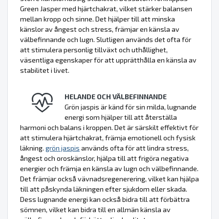
Green Jasper med hjärtchakrat, vilket stärker balansen
mellan kropp och sinne. Det hjälper till att minska
känslor av ångest och stress, främjar en känsla av
välbefinnande och lugn. Slutligen används det ofta för
att stimulera personlig tillväxt och uthållighet,
väsentliga egenskaper för att upprätthålla en känsla av
stabilitet i livet.
HELANDE OCH VÄLBEFINNANDE
Grön jaspis är känd för sin milda, lugnande
energi som hjälper till att återställa
harmoni och balans i kroppen. Det är särskilt effektivt för
att stimulera hjärtchakrat, främja emotionell och fysisk
läkning.
grön jaspis
används ofta för att lindra stress,
ångest och oroskänslor, hjälpa till att frigöra negativa
energier och främja en känsla av lugn och välbefinnande.
Det främjar också vävnadsregenerering, vilket kan hjälpa
till att påskynda läkningen efter sjukdom eller skada.
Dess lugnande energi kan också bidra till att förbättra
sömnen, vilket kan bidra till en allmän känsla av