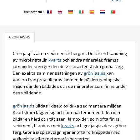
:
Översätt till
GRÖN JASPIS
Grön jaspis är en sedimentär bergart. Det är en blandning
av mikrokristallin
kvarts
och andra mineraler, främst
järnoxider som ger den dess karakteristiska gröna färg.
Den exakta sammansättningen av
grön jaspis
kan
variera från prov till prov, beroende på den geologiska
miljön där den bildades och de mineraler som finns under
dess bildande.
grön jaspis
bildas i kiseldioxidrika sedimentära miljöer.
Kvartskorn lägger sig och kompakterar med tiden och
bildar en hård och tät sten. Järnoxider, som ofta finns i
sediment, blandas med
kvarts
och ger jaspis dess gröna
färg. Gröna jaspisavlagringar är ofta förknippade med
vulkaniska eller metamorfa bergarter.