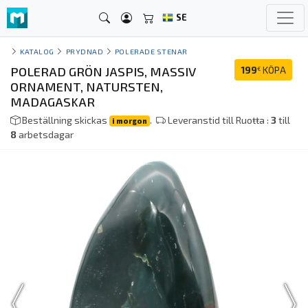
SE
KATALOG
PRYDNAD
POLERADE STENAR
POLERAD GRÖN JASPIS, MASSIV
199
KÖPA
€
ORNAMENT, NATURSTEN,
MADAGASKAR
Beställning skickas
.
Leveranstid till Ruoŧŧa :
3
till
i morgon
8
arbetsdagar