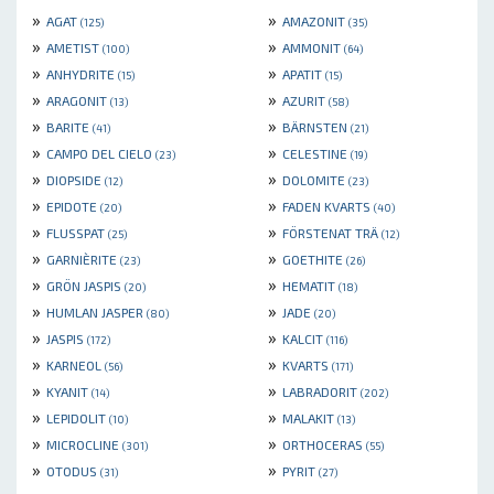
»
»
AGAT
AMAZONIT
(125)
(35)
»
»
AMETIST
AMMONIT
(100)
(64)
»
»
ANHYDRITE
APATIT
(15)
(15)
»
»
ARAGONIT
AZURIT
(13)
(58)
»
»
BARITE
BÄRNSTEN
(41)
(21)
»
»
CAMPO DEL CIELO
CELESTINE
(23)
(19)
»
»
DIOPSIDE
DOLOMITE
(12)
(23)
»
»
EPIDOTE
FADEN KVARTS
(20)
(40)
»
»
FLUSSPAT
FÖRSTENAT TRÄ
(25)
(12)
»
»
GARNIÈRITE
GOETHITE
(23)
(26)
»
»
GRÖN JASPIS
HEMATIT
(20)
(18)
»
»
HUMLAN JASPER
JADE
(80)
(20)
»
»
JASPIS
KALCIT
(172)
(116)
»
»
KARNEOL
KVARTS
(56)
(171)
»
»
KYANIT
LABRADORIT
(14)
(202)
»
»
LEPIDOLIT
MALAKIT
(10)
(13)
»
»
MICROCLINE
ORTHOCERAS
(301)
(55)
»
»
OTODUS
PYRIT
(31)
(27)