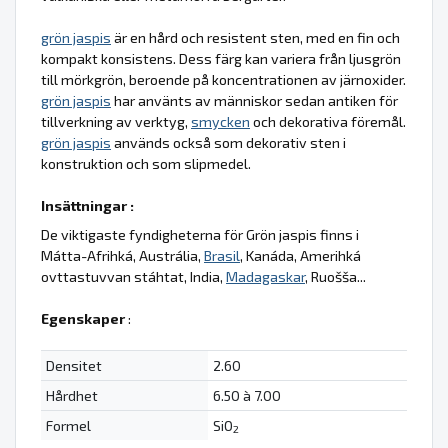
grön jaspis
är en hård och resistent sten, med en fin och
kompakt konsistens. Dess färg kan variera från ljusgrön
till mörkgrön, beroende på koncentrationen av järnoxider.
grön jaspis
har använts av människor sedan antiken för
tillverkning av verktyg,
smycken
och dekorativa föremål.
grön jaspis
används också som dekorativ sten i
konstruktion och som slipmedel.
Insättningar :
De viktigaste fyndigheterna för Grön jaspis finns i
Mátta-Afrihká, Austrália,
Brasil
, Kanáda, Amerihká
ovttastuvvan stáhtat, India,
Madagaskar
, Ruošša...
Egenskaper
:
Densitet
2.60
Hårdhet
6.50 à 7.00
Formel
SiO
2