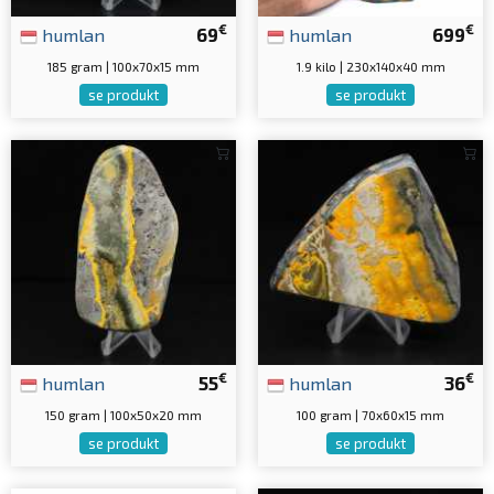
€
€
humlan
69
humlan
699
185 gram | 100x70x15 mm
1.9 kilo | 230x140x40 mm
se produkt
se produkt
€
€
humlan
55
humlan
36
150 gram | 100x50x20 mm
100 gram | 70x60x15 mm
se produkt
se produkt