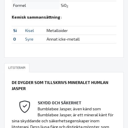
Formel
SiO
2
Kemisk sammansättning
:
Si
Kisel
Metalloider
O
Syre
Annat icke-metall
LITOTERAPI
DE DYGDER SOM TILLSKRIVS MINERALET HUMLAN
JASPER
SKYDD OCH SÄKERHET
Bumblebee Jasper, även känd som
Bumblebee Jasper, är ett mineral känt för
sina skyddande och säkerhetsegenskaper inom
litoterapi. Dess ljusa färg och distinkta mönster, som