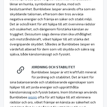
liknar en humla, symboliserar styrka, mod och
beslutsamhet. Bumblebee Jasper används ofta som en
skyddande talisman, eftersom den tros avvärja
negativa energier och främja en säker och stabil miljö.
Det är också känt för att hjälpa till att övervinna rädslor
och osäkerhet, och därigenom förstärka känslan av
trygghet. Dessutom sägs denna sten öka uthållighet
och motståndskraft, vilket hjälper till att stärka det
övergripande skyddet. Således är Bumblebee Jasper en
värdefull allierad för dem som vill skydda och säkra sig
själva, både känslomässigt och fysiskt.
JORDNING OCH STABILITET
Bumblebee Jasper är ett kraftfullt mineral
för jordning och stabilitet. Det är känt för
sina balanserande och stabiliserande egenskaper som
hjälper till att jorda energier och upprätthålla
känslomässig och fysisk balans. Inom litoterapi används
Bumblebee
jaspis
ofta för att hjälpa till att eliminera
rädslor och oro, vilket främjar en känsla av säkerhet och