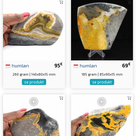
€
€
humlan
95
humlan
69
260 gram | 140x80x15 mm
185 gram | 85x90x15 mm
se produkt
se produkt