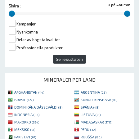
0 på 460mm
Skära :
Kampanjer
Nyankomna
Delar av högsta kvalitet
Professionella produkter
Se resultaten
MINERALER PER LAND
AFGHANISTAN
ARGENTINA
(44)
(23)
BRASIL
KONGO-KINSHASA
(129)
(18)
DOMINIKÁNA DÁSSEVÁLDI
SPÁNIA
(8)
(48)
INDONESIA
LIETUVA
(84)
(21)
MAROKKO
MADAGASKAR
(354)
(1717)
MEKSIKO
PERU
(51)
(32)
PAKISTAN
RUOŠŠA
(67)
(80)