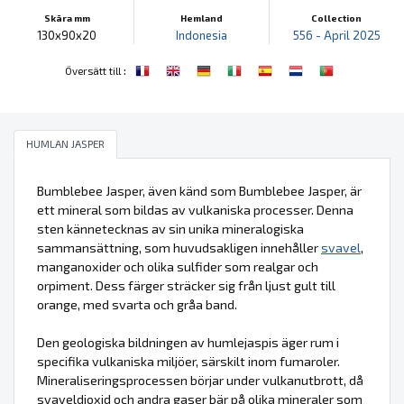
Skära mm
Hemland
Collection
130x90x20
Indonesia
556 - April 2025
:
Översätt till
HUMLAN JASPER
Bumblebee Jasper, även känd som Bumblebee Jasper, är
ett mineral som bildas av vulkaniska processer. Denna
sten kännetecknas av sin unika mineralogiska
sammansättning, som huvudsakligen innehåller
svavel
,
manganoxider och olika sulfider som realgar och
orpiment. Dess färger sträcker sig från ljust gult till
orange, med svarta och gråa band.
Den geologiska bildningen av humlejaspis äger rum i
specifika vulkaniska miljöer, särskilt inom fumaroler.
Mineraliseringsprocessen börjar under vulkanutbrott, då
svaveldioxid och andra gaser bär på olika mineraler som