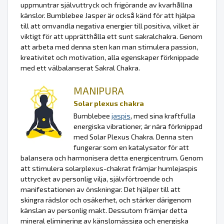
uppmuntrar självuttryck och frigörande av kvarhållna
känslor. Bumblebee Jasper är också känd för att hjälpa
till att omvandla negativa energier till positiva, vilket är
viktigt för att upprätthålla ett sunt sakralchakra. Genom
att arbeta med denna sten kan man stimulera passion,
kreativitet och motivation, alla egenskaper förknippade
med ett välbalanserat Sakral Chakra.
MANIPURA
Solar plexus chakra
Bumblebee
jaspis
, med sina kraftfulla
energiska vibrationer, är nära förknippad
med Solar Plexus Chakra. Denna sten
fungerar som en katalysator för att
balansera och harmonisera detta energicentrum. Genom
att stimulera solarplexus-chakrat främjar humlejaspis
uttrycket av personlig vilja, självförtroende och
manifestationen av önskningar. Det hjälper till att
skingra rädslor och osäkerhet, och stärker därigenom
känslan av personlig makt. Dessutom främjar detta
mineral eliminering av känslomässiga och energiska