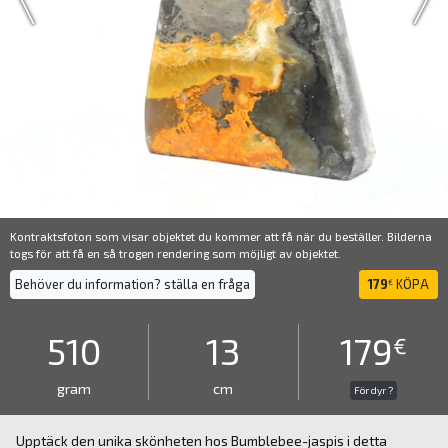
Kontraktsfoton som visar objektet du kommer att få när du beställer. Bilderna
togs för att få en så trogen rendering som möjligt av objektet.
Behöver du information? ställa en fråga
179
KÖPA
€
510
13
179
€
gram
cm
För dyr ?
Upptäck den unika skönheten hos Bumblebee-jaspis i detta