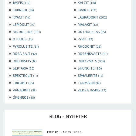
»
»
JASPIS
KALCIT
(172)
(116)
»
»
KARNEOL
KVARTS
(56)
(171)
»
»
KYANIT
LABRADORIT
(14)
(202)
»
»
LEPIDOLIT
MALAKIT
(10)
(13)
»
»
MICROCLINE
ORTHOCERAS
(301)
(55)
»
»
OTODUS
PYRIT
(31)
(27)
»
»
PYROLUSITE
RHODONIT
(31)
(25)
»
»
ROSA SALT
ROSENKVARTS
(42)
(57)
»
»
RÖD JASPIS
RÖKKVARTS
(19)
(106)
»
»
SEPTARIA
SHUNGITE
(26)
(80)
»
»
SPEKTROLIT
SPHALERITE
(11)
(15)
»
»
TRILOBIT
TURMALIN
(25)
(99)
»
»
VANADINIT
ZEBRA JASPIS
(39)
(27)
»
ÖKENROS
(35)
BLOG - NYHETER
FRIDAY, JUNE 19, 2026