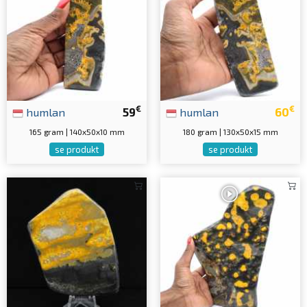
€
€
humlan
59
humlan
60
165 gram | 140x50x10 mm
180 gram | 130x50x15 mm
se produkt
se produkt