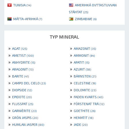
TUNISIA
AMERIHKÁ OVTTASTUVVAN
(14)
STÁHTAT
(25)
MÁTTA-AFRIHKÁ
ZIMBABWE
(7)
(6)
TYP MINERAL
»
»
AGAT
AMAZONIT
(125)
(35)
»
»
AMETIST
AMMONIT
(100)
(64)
»
»
ANHYDRITE
APATIT
(15)
(15)
»
»
ARAGONIT
AZURIT
(13)
(58)
»
»
BARITE
BÄRNSTEN
(41)
(21)
»
»
CAMPO DEL CIELO
CELESTINE
(23)
(19)
»
»
DIOPSIDE
DOLOMITE
(12)
(23)
»
»
EPIDOTE
FADEN KVARTS
(20)
(40)
»
»
FLUSSPAT
FÖRSTENAT TRÄ
(25)
(12)
»
»
GARNIÈRITE
GOETHITE
(23)
(26)
»
»
GRÖN JASPIS
HEMATIT
(20)
(18)
»
»
HUMLAN JASPER
JADE
(80)
(20)