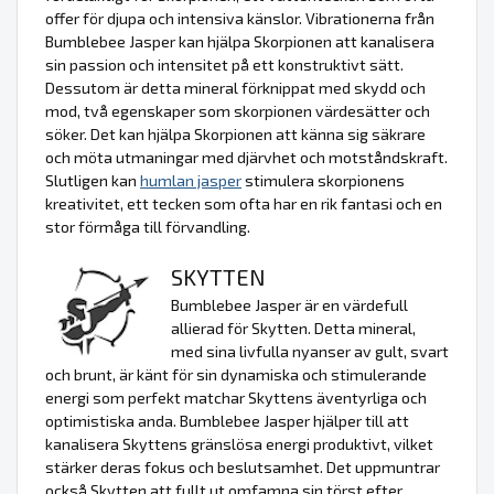
offer för djupa och intensiva känslor. Vibrationerna från
Bumblebee Jasper kan hjälpa Skorpionen att kanalisera
sin passion och intensitet på ett konstruktivt sätt.
Dessutom är detta mineral förknippat med skydd och
mod, två egenskaper som skorpionen värdesätter och
söker. Det kan hjälpa Skorpionen att känna sig säkrare
och möta utmaningar med djärvhet och motståndskraft.
Slutligen kan
humlan jasper
stimulera skorpionens
kreativitet, ett tecken som ofta har en rik fantasi och en
stor förmåga till förvandling.
SKYTTEN
Bumblebee Jasper är en värdefull
allierad för Skytten. Detta mineral,
med sina livfulla nyanser av gult, svart
och brunt, är känt för sin dynamiska och stimulerande
energi som perfekt matchar Skyttens äventyrliga och
optimistiska anda. Bumblebee Jasper hjälper till att
kanalisera Skyttens gränslösa energi produktivt, vilket
stärker deras fokus och beslutsamhet. Det uppmuntrar
också Skytten att fullt ut omfamna sin törst efter