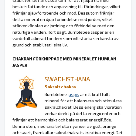
stabilitet. Det är också känt för att hjälpa till med
beslutsfattande och anpassning till förändringar, vilket
främjar självförtroende och mod. Dessutom främjar
detta mineral en djup förbindelse med jorden, vilket
stärker känslan av jordning och förbindelse med den
naturliga världen. Kort sagt, Bumblebee Jasper är en
värdefull allierad för dem som vill stärka sin känsla av
grund och stabilitet i sina liv.
CHAKRAN FÖRKNIPPADE MED MINERALET HUMLAN
JASPER
SWADHISTHANA
Sakralt chakra
Bumblebee
jaspis
är ett kraftfullt
mineral för att balansera och stimulera
sakralchakrat. Dess energiska vibration
verkar direkt på detta energicenter och
främjar ett harmoniskt och balanserat energiflöde.
Denna sten, med sina livfulla nyanser av gult, orange
och svart, framkallar sakralchakrats kreativa energi. Det