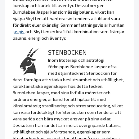
kunskap och kärlek till äventyr. Dessutom ger
Bumblebee Jasper känslomässig balans, vilket kan
hjälpa Skytten att hantera sin tendens att ibland vara
för direkt eller okänslig. Sammanfattningsvis är humlan
jaspis
och Skytten en kraftfull kombination som främjar
balans, energi och äventyr.
STENBOCKEN
Inom litoterapi och astrologi
förknippas Bumblebee Jasper ofta
med stjärntecknet Stenbocken för
dess förmåga att stärka beslutsamhet och uthållighet,
karaktäristiska egenskaper hos detta tecken.
Bumblebee Jasper, med sina livfulla mönster och
jordnära energier, är känd för att hjälpa till med
känslomässig stabilisering och stressreducering, vilket
kan vara fördelaktigt för Stenbocken som tenderar att
vara seriös och bära mycket ansvar på sina axlar.
Dessutom främjar detta mineral övergripande balans,
uthållighet och självförtroende, egenskaper som
Stenbocken kan använda för att uppnå sina ambitiösa