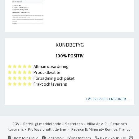
KUNDBETYG
100% POSITIV
Allmän utvärdering
Produktkvalité
Förpackning och paket
Frakt och leverans
LÄS ALLA RECENSIONER ...
CGV
•
Rättsligt meddelande
•
Sekretess
•
Vilka är vi ?
•
Retur och
leverans
•
Professionell tillgång
• Ravaka
&
Mineraly Rennes France
Blog Mineraly
Facebook
Instagram
07 67 76 45 88