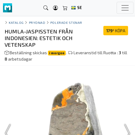
SE
KATALOG
PRYDNAD
POLERADE STENAR
HUMLA-JASPISSTEN FRÅN
179
KÖPA
€
INDONESIEN: ESTETIK OCH
VETENSKAP
Beställning skickas
.
Leveranstid till Ruoŧŧa :
3
till
i morgon
8
arbetsdagar