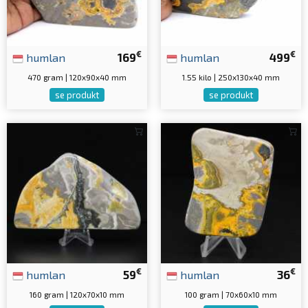
€
€
humlan
169
humlan
499
470 gram | 120x90x40 mm
1.55 kilo | 250x130x40 mm
se produkt
se produkt
€
€
humlan
59
humlan
36
160 gram | 120x70x10 mm
100 gram | 70x60x10 mm