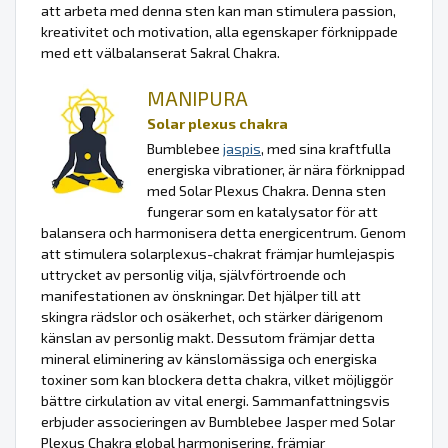
att arbeta med denna sten kan man stimulera passion,
kreativitet och motivation, alla egenskaper förknippade
med ett välbalanserat Sakral Chakra.
MANIPURA
Solar plexus chakra
Bumblebee
jaspis
, med sina kraftfulla
energiska vibrationer, är nära förknippad
med Solar Plexus Chakra. Denna sten
fungerar som en katalysator för att
balansera och harmonisera detta energicentrum. Genom
att stimulera solarplexus-chakrat främjar humlejaspis
uttrycket av personlig vilja, självförtroende och
manifestationen av önskningar. Det hjälper till att
skingra rädslor och osäkerhet, och stärker därigenom
känslan av personlig makt. Dessutom främjar detta
mineral eliminering av känslomässiga och energiska
toxiner som kan blockera detta chakra, vilket möjliggör
bättre cirkulation av vital energi. Sammanfattningsvis
erbjuder associeringen av Bumblebee Jasper med Solar
Plexus Chakra global harmonisering, främjar