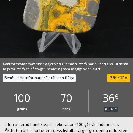
Kontraktsfoton som visar objektet du kommer att få när du beställer. Bilderna
togs för att få en så trogen rendering som möjligt av objektet.
Behöver du information? ställa en fråga
36
KÖPA
€
100
70
36
€
gram
mm
För dyr ?
Liten polerad humlejaspis-dekoration (100 g) från Indonesien.
Äktheten och skönheten i dess livfulla färger gör denna natursten