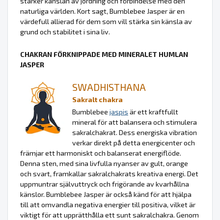
stärker känslan av jordning och förbindelse med den
naturliga världen. Kort sagt, Bumblebee Jasper är en
värdefull allierad för dem som vill stärka sin känsla av
grund och stabilitet i sina liv.
CHAKRAN FÖRKNIPPADE MED MINERALET HUMLAN
JASPER
SWADHISTHANA
Sakralt chakra
Bumblebee
jaspis
är ett kraftfullt
mineral för att balansera och stimulera
sakralchakrat. Dess energiska vibration
verkar direkt på detta energicenter och
främjar ett harmoniskt och balanserat energiflöde.
Denna sten, med sina livfulla nyanser av gult, orange
och svart, framkallar sakralchakrats kreativa energi. Det
uppmuntrar självuttryck och frigörande av kvarhållna
känslor. Bumblebee Jasper är också känd för att hjälpa
till att omvandla negativa energier till positiva, vilket är
viktigt för att upprätthålla ett sunt sakralchakra. Genom