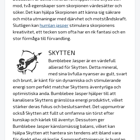
mod, två egenskaper som skorpionen värdesätter och
söker. Det kan hjälpa Skorpionen att känna sig säkrare
och möta utmaningar med djärvhet och motståndskraft.
Slutligen kan
humlan jasper
stimulera skorpionens
kreativitet, ett tecken som ofta har en rik fantasi och en
stor förmåga till förvandling.
SKYTTEN
Bumblebee Jasper är en värdefull
allierad för Skytten. Detta mineral,
med sina livfulla nyanser av gult, svart
och brunt, är känt för sin dynamiska och stimulerande
energi som perfekt matchar Skyttens äventyrliga och
optimistiska anda. Bumblebee Jasper hjälper till att
kanalisera Skyttens gränslösa energi produktivt, vilket
stärker deras fokus och beslutsamhet. Det uppmuntrar
också Skytten att fullt ut omfamna sin törst efter
kunskap och kärlek till äventyr. Dessutom ger
Bumblebee Jasper känslomässig balans, vilket kan
hjälpa Skytten att hantera sin tendens att ibland vara
för direkt eller okänslig. Sammanfattningsvis är humlan