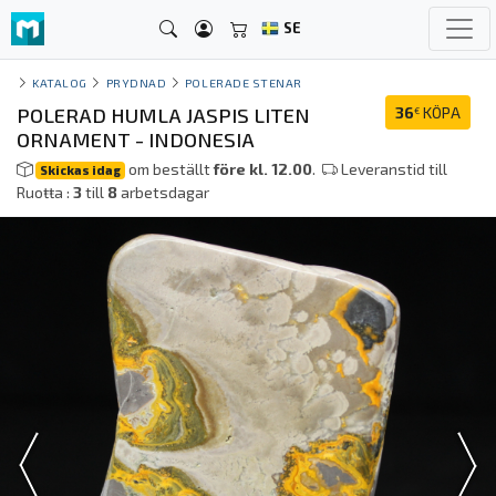
SE
KATALOG
PRYDNAD
POLERADE STENAR
POLERAD HUMLA JASPIS LITEN
36
KÖPA
€
ORNAMENT - INDONESIA
om beställt
före kl. 12.00
.
Leveranstid till
Skickas idag
Ruoŧŧa :
3
till
8
arbetsdagar