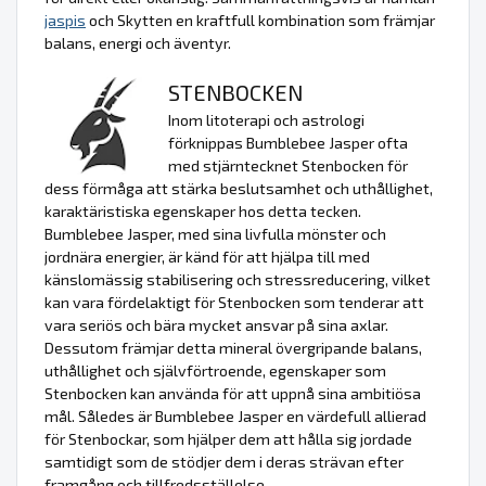
jaspis
och Skytten en kraftfull kombination som främjar
balans, energi och äventyr.
STENBOCKEN
Inom litoterapi och astrologi
förknippas Bumblebee Jasper ofta
med stjärntecknet Stenbocken för
dess förmåga att stärka beslutsamhet och uthållighet,
karaktäristiska egenskaper hos detta tecken.
Bumblebee Jasper, med sina livfulla mönster och
jordnära energier, är känd för att hjälpa till med
känslomässig stabilisering och stressreducering, vilket
kan vara fördelaktigt för Stenbocken som tenderar att
vara seriös och bära mycket ansvar på sina axlar.
Dessutom främjar detta mineral övergripande balans,
uthållighet och självförtroende, egenskaper som
Stenbocken kan använda för att uppnå sina ambitiösa
mål. Således är Bumblebee Jasper en värdefull allierad
för Stenbockar, som hjälper dem att hålla sig jordade
samtidigt som de stödjer dem i deras strävan efter
framgång och tillfredsställelse.