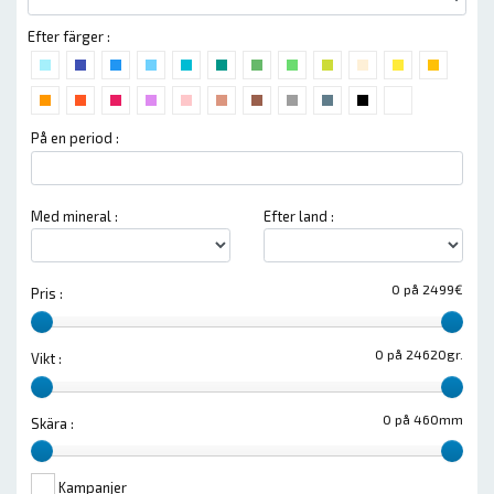
Efter färger :
På en period :
Med mineral :
Efter land :
0 på 2499€
Pris :
0 på 24620gr.
Vikt :
0 på 460mm
Skära :
Kampanjer