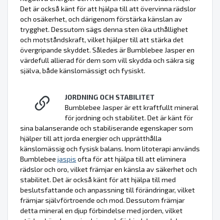
Det är också känt för att hjälpa till att övervinna rädslor
och osäkerhet, och därigenom förstärka känslan av
trygghet. Dessutom sägs denna sten öka uthållighet
och motståndskraft, vilket hjälper till att stärka det
övergripande skyddet. Således är Bumblebee Jasper en
värdefull allierad för dem som vill skydda och säkra sig
själva, både känslomässigt och fysiskt.
JORDNING OCH STABILITET
Bumblebee Jasper är ett kraftfullt mineral
för jordning och stabilitet. Det är känt för
sina balanserande och stabiliserande egenskaper som
hjälper till att jorda energier och upprätthålla
känslomässig och fysisk balans. Inom litoterapi används
Bumblebee
jaspis
ofta för att hjälpa till att eliminera
rädslor och oro, vilket främjar en känsla av säkerhet och
stabilitet. Det är också känt för att hjälpa till med
beslutsfattande och anpassning till förändringar, vilket
främjar självförtroende och mod. Dessutom främjar
detta mineral en djup förbindelse med jorden, vilket