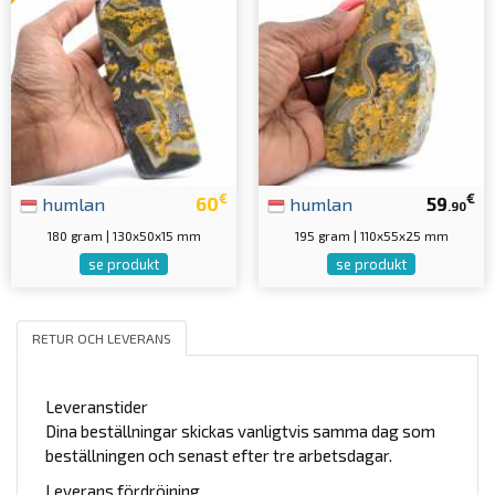
€
€
humlan
60
humlan
59
.90
180 gram | 130x50x15 mm
195 gram | 110x55x25 mm
se produkt
se produkt
RETUR OCH LEVERANS
Leveranstider
Dina beställningar skickas vanligtvis samma dag som
beställningen och senast efter tre arbetsdagar.
Leverans fördröjning