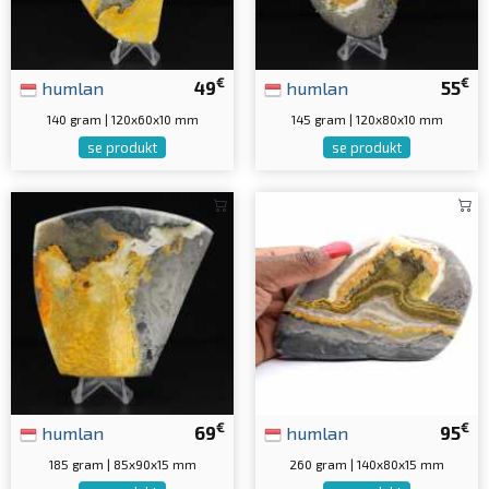
€
€
humlan
49
humlan
55
140 gram | 120x60x10 mm
145 gram | 120x80x10 mm
se produkt
se produkt
€
€
humlan
69
humlan
95
185 gram | 85x90x15 mm
260 gram | 140x80x15 mm