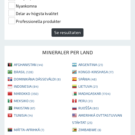
Nyankomna
Delar av högsta kvalitet
Professionella produkter
Se resultaten
MINERALER PER LAND
AFGHANISTAN
ARGENTINA
(44)
(21)
BRASIL
KONGO-KINSHASA
(128)
(17)
DOMINIKÁNA DÁSSEVÁLDI
SPÁNIA
(8)
(48)
INDONESIA
LIETUVA
(84)
(21)
MAROKKO
MADAGASKAR
(350)
(1704)
MEKSIKO
PERU
(51)
(31)
PAKISTAN
RUOŠŠA
(67)
(80)
TUNISIA
AMERIHKÁ OVTTASTUVVAN
(14)
STÁHTAT
(25)
MÁTTA-AFRIHKÁ
ZIMBABWE
(7)
(6)