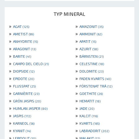
TYP MINERAL
»
»
AGAT
AMAZONIT
(125)
(35)
»
»
AMETIST
AMMONIT
(99)
(62)
»
»
ANHYDRITE
APATIT
(15)
(15)
»
»
ARAGONIT
AZURIT
(13)
(58)
»
»
BARITE
BÄRNSTEN
(41)
(21)
»
»
CAMPO DEL CIELO
CELESTINE
(21)
(18)
»
»
DIOPSIDE
DOLOMITE
(12)
(23)
»
»
EPIDOTE
FADEN KVARTS
(20)
(40)
»
»
FLUSSPAT
FÖRSTENAT TRÄ
(25)
(12)
»
»
GARNIÈRITE
GOETHITE
(23)
(26)
»
»
GRÖN JASPIS
HEMATIT
(20)
(18)
»
»
HUMLAN JASPER
JADE
(80)
(20)
»
»
JASPIS
KALCIT
(172)
(116)
»
»
KARNEOL
KVARTS
(56)
(165)
»
»
KYANIT
LABRADORIT
(14)
(202)
»
»
LEPIDOLIT
MALAKIT
(10)
(12)