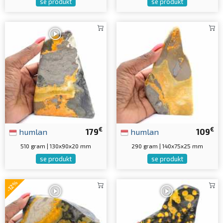
se produkt
se produkt
€
€
humlan
179
humlan
109
510 gram | 130x90x20 mm
290 gram | 140x75x25 mm
se produkt
se produkt
-12%