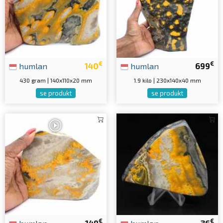
€
€
humlan
140
humlan
699
430 gram | 140x110x20 mm
1.9 kilo | 230x140x40 mm
se produkt
se produkt
€
€
humlan
149
humlan
36