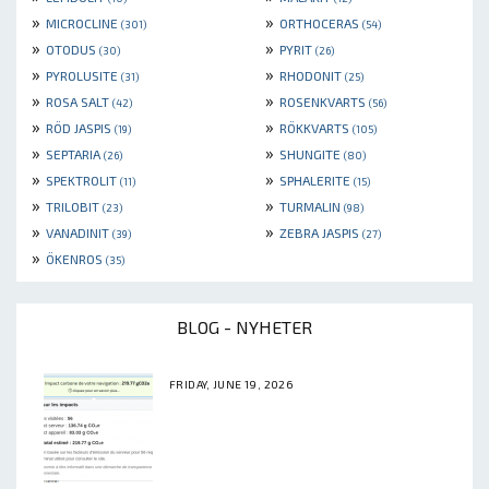
»
»
MICROCLINE
ORTHOCERAS
(301)
(54)
»
»
OTODUS
PYRIT
(30)
(26)
»
»
PYROLUSITE
RHODONIT
(31)
(25)
»
»
ROSA SALT
ROSENKVARTS
(42)
(56)
»
»
RÖD JASPIS
RÖKKVARTS
(19)
(105)
»
»
SEPTARIA
SHUNGITE
(26)
(80)
»
»
SPEKTROLIT
SPHALERITE
(11)
(15)
»
»
TRILOBIT
TURMALIN
(23)
(98)
»
»
VANADINIT
ZEBRA JASPIS
(39)
(27)
»
ÖKENROS
(35)
BLOG - NYHETER
FRIDAY, JUNE 19, 2026