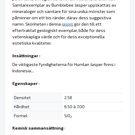
Samlarexemplar av Bumblebee Jasper uppskattas av
mineraloger och samlare för sina unika mönster som
påminner om ett bis ränder, därav dess suggestiva
namn. Skönheten i denna
jaspis
gör den till ett
eftertraktat geologiskt exemplar, både för dess
vetenskapliga värde och för dess exceptionella
estetiska kvaliteter.
Insättningar :
De viktigaste fyndigheterna för Humlan Jasper finns i
Indonesia...
Egenskaper
:
Densitet
2.58
Hårdhet
6.50 à 7.00
Formel
SiO
2
Kemisk sammansättning
: