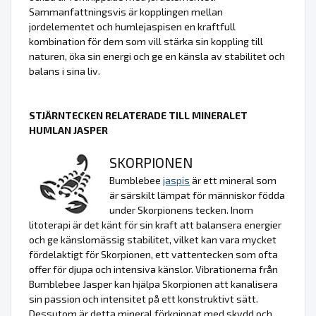
Sammanfattningsvis är kopplingen mellan
jordelementet och humlejaspisen en kraftfull
kombination för dem som vill stärka sin koppling till
naturen, öka sin energi och ge en känsla av stabilitet och
balans i sina liv.
STJÄRNTECKEN RELATERADE TILL MINERALET
HUMLAN JASPER
SKORPIONEN
Bumblebee
jaspis
är ett mineral som
är särskilt lämpat för människor födda
under Skorpionens tecken. Inom
litoterapi är det känt för sin kraft att balansera energier
och ge känslomässig stabilitet, vilket kan vara mycket
fördelaktigt för Skorpionen, ett vattentecken som ofta
offer för djupa och intensiva känslor. Vibrationerna från
Bumblebee Jasper kan hjälpa Skorpionen att kanalisera
sin passion och intensitet på ett konstruktivt sätt.
Dessutom är detta mineral förknippat med skydd och