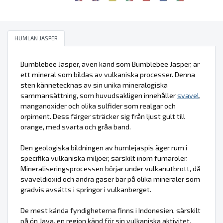
HUMLAN JASPER
Bumblebee Jasper, även känd som Bumblebee Jasper, är
ett mineral som bildas av vulkaniska processer. Denna
sten kännetecknas av sin unika mineralogiska
sammansättning, som huvudsakligen innehåller
svavel
,
manganoxider och olika sulfider som realgar och
orpiment. Dess färger sträcker sig från ljust gult till
orange, med svarta och gråa band.
Den geologiska bildningen av humlejaspis äger rum i
specifika vulkaniska miljöer, särskilt inom fumaroler.
Mineraliseringsprocessen börjar under vulkanutbrott, då
svaveldioxid och andra gaser bär på olika mineraler som
gradvis avsätts i springor i vulkanberget.
De mest kända fyndigheterna finns i Indonesien, särskilt
på ön Java, en region känd för sin vulkaniska aktivitet.