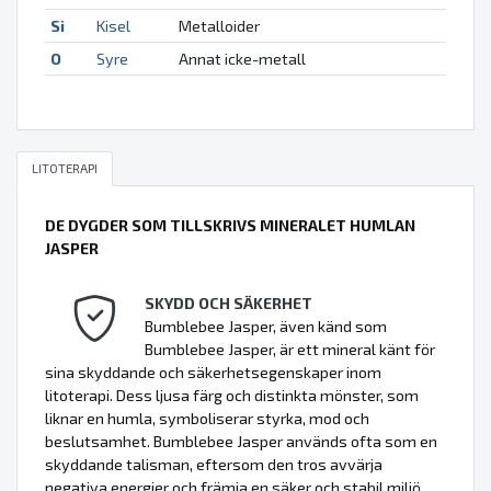
Si
Kisel
Metalloider
O
Syre
Annat icke-metall
LITOTERAPI
DE DYGDER SOM TILLSKRIVS MINERALET HUMLAN
JASPER
SKYDD OCH SÄKERHET
Bumblebee Jasper, även känd som
Bumblebee Jasper, är ett mineral känt för
sina skyddande och säkerhetsegenskaper inom
litoterapi. Dess ljusa färg och distinkta mönster, som
liknar en humla, symboliserar styrka, mod och
beslutsamhet. Bumblebee Jasper används ofta som en
skyddande talisman, eftersom den tros avvärja
negativa energier och främja en säker och stabil miljö.