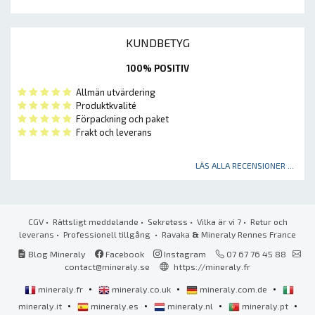
KUNDBETYG
100% POSITIV
Allmän utvärdering
Produktkvalité
Förpackning och paket
Frakt och leverans
LÄS ALLA RECENSIONER ...
CGV
•
Rättsligt meddelande
•
Sekretess
•
Vilka är vi ?
•
Retur och
leverans
•
Professionell tillgång
• Ravaka
&
Mineraly Rennes France
Blog Mineraly
Facebook
Instagram
07 67 76 45 88
contact@mineraly.se
https://mineraly.fr
•
•
•
mineraly.fr
mineraly.co.uk
mineraly.com.de
•
•
•
•
mineraly.it
mineraly.es
mineraly.nl
mineraly.pt