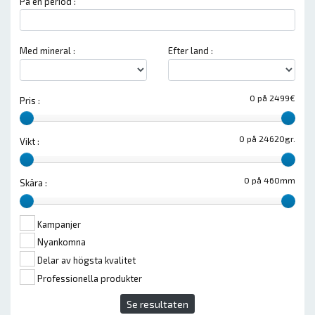
På en period :
Med mineral :
Efter land :
0 på 2499€
Pris :
0 på 24620gr.
Vikt :
0 på 460mm
Skära :
Kampanjer
Nyankomna
Delar av högsta kvalitet
Professionella produkter
Se resultaten