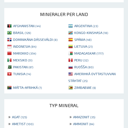
MINERALER PER LAND
AFGHANISTAN
ARGENTINA
(44)
(23)
BRASIL
KONGO-KINSHASA
(129)
(18)
DOMINIKÁNA DÁSSEVÁLDI
SPÁNIA
(8)
(48)
INDONESIA
LIETUVA
(84)
(21)
MAROKKO
MADAGASKAR
(354)
(1717)
MEKSIKO
PERU
(51)
(32)
PAKISTAN
RUOŠŠA
(67)
(80)
TUNISIA
AMERIHKÁ OVTTASTUVVAN
(14)
STÁHTAT
(25)
MÁTTA-AFRIHKÁ
ZIMBABWE
(7)
(6)
TYP MINERAL
»
»
AGAT
AMAZONIT
(125)
(35)
»
»
AMETIST
AMMONIT
(100)
(64)