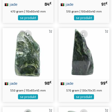
€
€
jade
84
jade
91
470 gram | 110x60x40 mm
510 gram | 100x60x40 mm
se produkt
se produkt
€
€
jade
98
jade
99
550 gram | 115x65x45 mm
570 gram | 130x70x35 mm
se produkt
se produkt