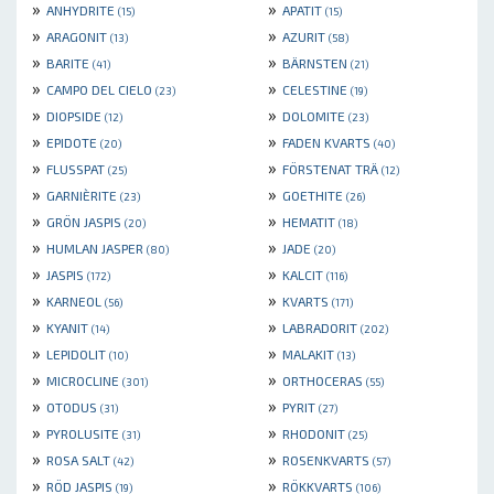
»
»
ANHYDRITE
APATIT
(15)
(15)
»
»
ARAGONIT
AZURIT
(13)
(58)
»
»
BARITE
BÄRNSTEN
(41)
(21)
»
»
CAMPO DEL CIELO
CELESTINE
(23)
(19)
»
»
DIOPSIDE
DOLOMITE
(12)
(23)
»
»
EPIDOTE
FADEN KVARTS
(20)
(40)
»
»
FLUSSPAT
FÖRSTENAT TRÄ
(25)
(12)
»
»
GARNIÈRITE
GOETHITE
(23)
(26)
»
»
GRÖN JASPIS
HEMATIT
(20)
(18)
»
»
HUMLAN JASPER
JADE
(80)
(20)
»
»
JASPIS
KALCIT
(172)
(116)
»
»
KARNEOL
KVARTS
(56)
(171)
»
»
KYANIT
LABRADORIT
(14)
(202)
»
»
LEPIDOLIT
MALAKIT
(10)
(13)
»
»
MICROCLINE
ORTHOCERAS
(301)
(55)
»
»
OTODUS
PYRIT
(31)
(27)
»
»
PYROLUSITE
RHODONIT
(31)
(25)
»
»
ROSA SALT
ROSENKVARTS
(42)
(57)
»
»
RÖD JASPIS
RÖKKVARTS
(19)
(106)