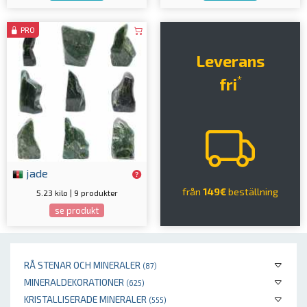
PRO
Leverans
*
fri
jade
från
149€
beställning
5.23 kilo | 9 produkter
se produkt
RÅ STENAR OCH MINERALER
(87)
MINERALDEKORATIONER
(625)
KRISTALLISERADE MINERALER
(555)