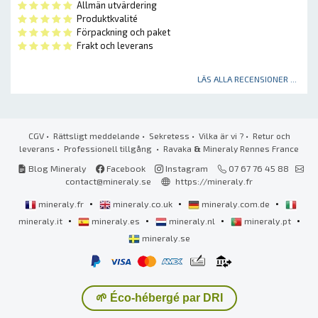
Allmän utvärdering
Produktkvalité
Förpackning och paket
Frakt och leverans
LÄS ALLA RECENSIONER ...
CGV
•
Rättsligt meddelande
•
Sekretess
•
Vilka är vi ?
•
Retur och
leverans
•
Professionell tillgång
• Ravaka
&
Mineraly Rennes France
Blog Mineraly
Facebook
Instagram
07 67 76 45 88
contact@mineraly.se
https://mineraly.fr
•
•
•
mineraly.fr
mineraly.co.uk
mineraly.com.de
•
•
•
•
mineraly.it
mineraly.es
mineraly.nl
mineraly.pt
mineraly.se
🌱 Éco-hébergé par DRI