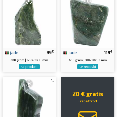
€
€
jade
99
jade
119
600 gram | 125x70x35 mm
690 gram | 100x90x50 mm
se produkt
se produkt
20 € gratis
i rabattkod