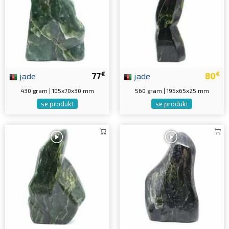
€
€
jade
77
jade
80
430 gram | 105x70x30 mm
560 gram | 195x65x25 mm
se produkt
se produkt