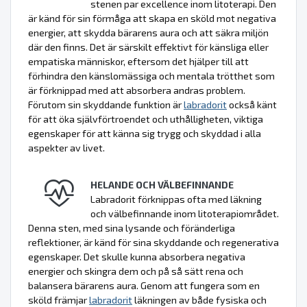
stenen par excellence inom litoterapi. Den
är känd för sin förmåga att skapa en sköld mot negativa
energier, att skydda bärarens aura och att säkra miljön
där den finns. Det är särskilt effektivt för känsliga eller
empatiska människor, eftersom det hjälper till att
förhindra den känslomässiga och mentala trötthet som
är förknippad med att absorbera andras problem.
Förutom sin skyddande funktion är
labradorit
också känt
för att öka självförtroendet och uthålligheten, viktiga
egenskaper för att känna sig trygg och skyddad i alla
aspekter av livet.
HELANDE OCH VÄLBEFINNANDE
Labradorit förknippas ofta med läkning
och välbefinnande inom litoterapiområdet.
Denna sten, med sina lysande och föränderliga
reflektioner, är känd för sina skyddande och regenerativa
egenskaper. Det skulle kunna absorbera negativa
energier och skingra dem och på så sätt rena och
balansera bärarens aura. Genom att fungera som en
sköld främjar
labradorit
läkningen av både fysiska och