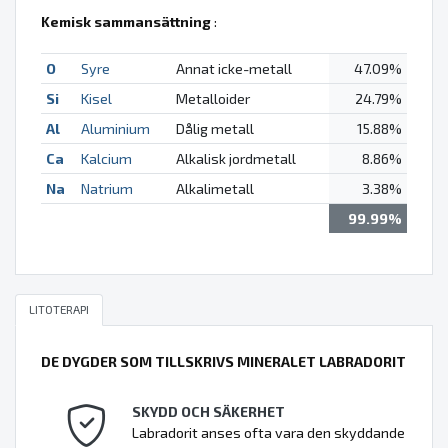
Kemisk sammansättning
:
O
Syre
Annat icke-metall
47.09%
Si
Kisel
Metalloider
24.79%
Al
Aluminium
Dålig metall
15.88%
Ca
Kalcium
Alkalisk jordmetall
8.86%
Na
Natrium
Alkalimetall
3.38%
99.99%
LITOTERAPI
DE DYGDER SOM TILLSKRIVS MINERALET LABRADORIT
SKYDD OCH SÄKERHET
Labradorit anses ofta vara den skyddande