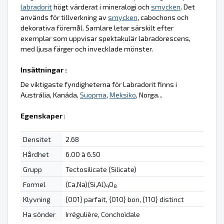
labradorit
högt värderat i mineralogi och
smycken
. Det
används för tillverkning av
smycken
, cabochons och
dekorativa föremål. Samlare letar särskilt efter
exemplar som uppvisar spektakulär labradorescens,
med ljusa färger och invecklade mönster.
Insättningar :
De viktigaste fyndigheterna för Labradorit finns i
Austrália, Kanáda,
Suopma
,
Meksiko
, Norga...
Egenskaper
:
Densitet
2.68
Hårdhet
6.00 à 6.50
Grupp
Tectosilicate (Silicate)
Formel
(Ca,Na)(Si,Al)
O
4
8
Klyvning
{001} parfait, {010} bon, {110} distinct
Ha sönder
Irrégulière, Conchoïdale