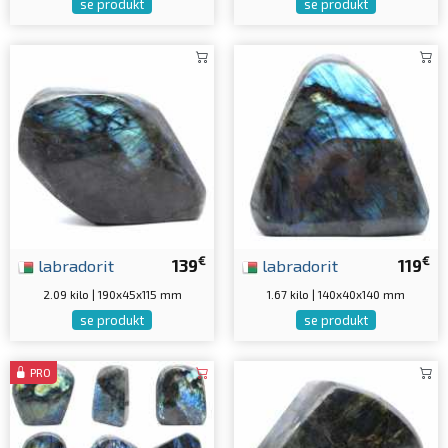
se produkt
se produkt
€
€
labradorit
139
labradorit
119
2.09 kilo | 190x45x115 mm
1.67 kilo | 140x40x140 mm
se produkt
se produkt
PRO