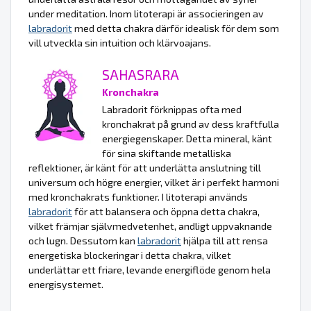
under meditation. Inom litoterapi är associeringen av
labradorit
med detta chakra därför idealisk för dem som
vill utveckla sin intuition och klärvoajans.
SAHASRARA
Kronchakra
Labradorit förknippas ofta med
kronchakrat på grund av dess kraftfulla
energiegenskaper. Detta mineral, känt
för sina skiftande metalliska
reflektioner, är känt för att underlätta anslutning till
universum och högre energier, vilket är i perfekt harmoni
med kronchakrats funktioner. I litoterapi används
labradorit
för att balansera och öppna detta chakra,
vilket främjar självmedvetenhet, andligt uppvaknande
och lugn. Dessutom kan
labradorit
hjälpa till att rensa
energetiska blockeringar i detta chakra, vilket
underlättar ett friare, levande energiflöde genom hela
energisystemet.