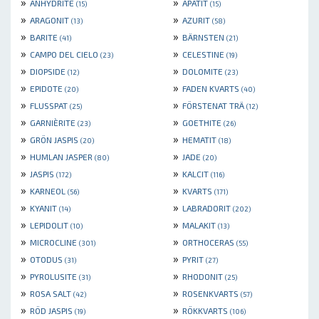
»
»
ANHYDRITE
APATIT
(15)
(15)
»
»
ARAGONIT
AZURIT
(13)
(58)
»
»
BARITE
BÄRNSTEN
(41)
(21)
»
»
CAMPO DEL CIELO
CELESTINE
(23)
(19)
»
»
DIOPSIDE
DOLOMITE
(12)
(23)
»
»
EPIDOTE
FADEN KVARTS
(20)
(40)
»
»
FLUSSPAT
FÖRSTENAT TRÄ
(25)
(12)
»
»
GARNIÈRITE
GOETHITE
(23)
(26)
»
»
GRÖN JASPIS
HEMATIT
(20)
(18)
»
»
HUMLAN JASPER
JADE
(80)
(20)
»
»
JASPIS
KALCIT
(172)
(116)
»
»
KARNEOL
KVARTS
(56)
(171)
»
»
KYANIT
LABRADORIT
(14)
(202)
»
»
LEPIDOLIT
MALAKIT
(10)
(13)
»
»
MICROCLINE
ORTHOCERAS
(301)
(55)
»
»
OTODUS
PYRIT
(31)
(27)
»
»
PYROLUSITE
RHODONIT
(31)
(25)
»
»
ROSA SALT
ROSENKVARTS
(42)
(57)
»
»
RÖD JASPIS
RÖKKVARTS
(19)
(106)