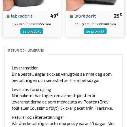
€
€
labradorit
49
labradorit
29
1.22 kilo | 130x110x55 mm
660 gram | 110x100x40 mm
se produkt
se produkt
RETUR OCH LEVERANS
Leveranstider
Dina beställningar skickas vanligtvis samma dag som
beställningen och senast efter tre arbetsdagar.
Leverans fördröjning
När paketet har tagits om av posttjänsten är
leveranstiderna de som meddelats av Posten (Brev
följt eller Colissimo följt). Skickar paket från Frankrike.
Returer och återbetalningar
Vår återbetalnings- och returpolicy varar 14 dagar. Mer