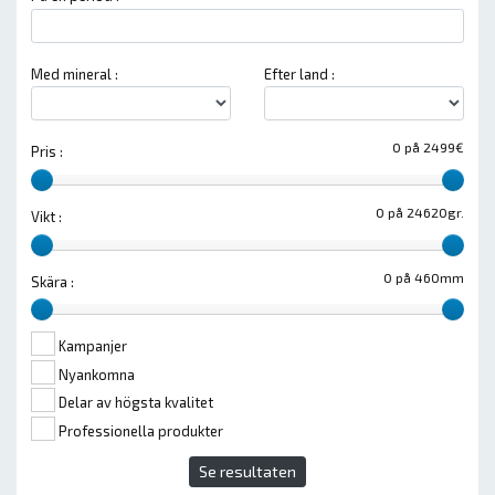
Med mineral :
Efter land :
0 på 2499€
Pris :
0 på 24620gr.
Vikt :
0 på 460mm
Skära :
Kampanjer
Nyankomna
Delar av högsta kvalitet
Professionella produkter
Se resultaten