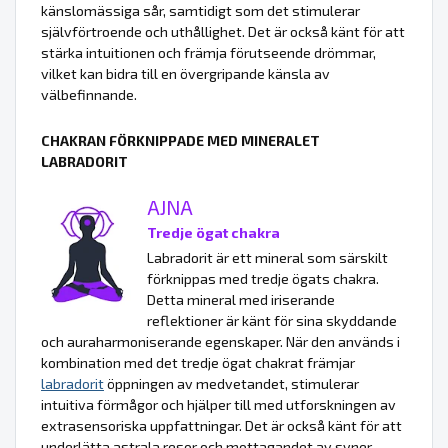
känslomässiga sår, samtidigt som det stimulerar
självförtroende och uthållighet. Det är också känt för att
stärka intuitionen och främja förutseende drömmar,
vilket kan bidra till en övergripande känsla av
välbefinnande.
CHAKRAN FÖRKNIPPADE MED MINERALET
LABRADORIT
AJNA
Tredje ögat chakra
Labradorit är ett mineral som särskilt
förknippas med tredje ögats chakra.
Detta mineral med iriserande
reflektioner är känt för sina skyddande
och auraharmoniserande egenskaper. När den används i
kombination med det tredje ögat chakrat främjar
labradorit
öppningen av medvetandet, stimulerar
intuitiva förmågor och hjälper till med utforskningen av
extrasensoriska uppfattningar. Det är också känt för att
underlätta astrala resor och mottagandet av syner