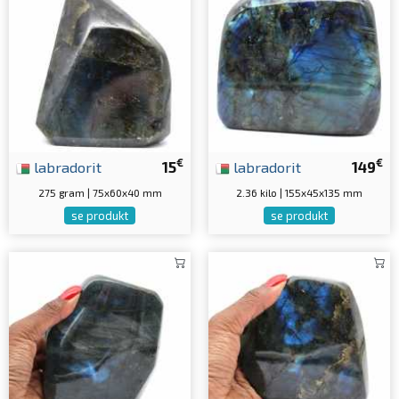
€
€
labradorit
15
labradorit
149
275 gram | 75x60x40 mm
2.36 kilo | 155x45x135 mm
se produkt
se produkt