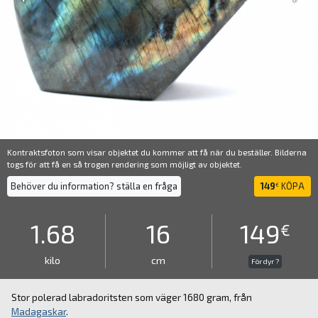
Kontraktsfoton som visar objektet du kommer att få när du beställer. Bilderna
togs för att få en så trogen rendering som möjligt av objektet.
Behöver du information? ställa en fråga
149
KÖPA
€
1.68
16
149
€
kilo
cm
För dyr ?
Stor polerad labradoritsten som väger 1680 gram, från
Madagaskar
.