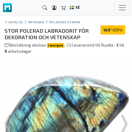
SE
KATALOG
PRYDNAD
POLERADE STENAR
STOR POLERAD LABRADORIT FÖR
149
KÖPA
€
DEKORATION OCH VETENSKAP
Beställning skickas
.
Leveranstid till Ruoŧŧa :
3
till
i morgon
8
arbetsdagar