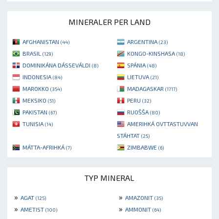
MINERALER PER LAND
AFGHANISTAN
ARGENTINA
(44)
(23)
BRASIL
KONGO-KINSHASA
(129)
(18)
DOMINIKÁNA DÁSSEVÁLDI
SPÁNIA
(8)
(48)
INDONESIA
LIETUVA
(84)
(21)
MAROKKO
MADAGASKAR
(354)
(1717)
MEKSIKO
PERU
(51)
(32)
PAKISTAN
RUOŠŠA
(67)
(80)
TUNISIA
AMERIHKÁ OVTTASTUVVAN
(14)
STÁHTAT
(25)
MÁTTA-AFRIHKÁ
ZIMBABWE
(7)
(6)
TYP MINERAL
»
»
AGAT
AMAZONIT
(125)
(35)
»
»
AMETIST
AMMONIT
(100)
(64)