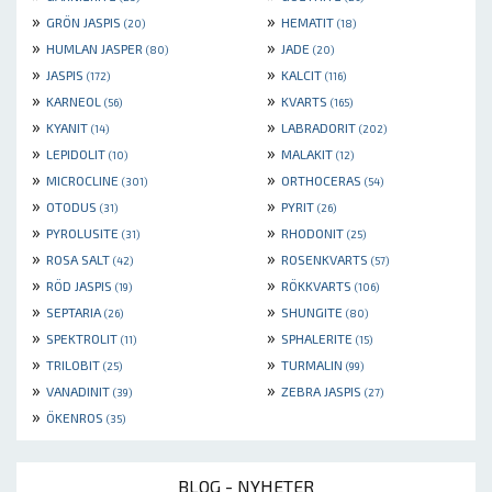
»
»
GRÖN JASPIS
HEMATIT
(20)
(18)
»
»
HUMLAN JASPER
JADE
(80)
(20)
»
»
JASPIS
KALCIT
(172)
(116)
»
»
KARNEOL
KVARTS
(56)
(165)
»
»
KYANIT
LABRADORIT
(14)
(202)
»
»
LEPIDOLIT
MALAKIT
(10)
(12)
»
»
MICROCLINE
ORTHOCERAS
(301)
(54)
»
»
OTODUS
PYRIT
(31)
(26)
»
»
PYROLUSITE
RHODONIT
(31)
(25)
»
»
ROSA SALT
ROSENKVARTS
(42)
(57)
»
»
RÖD JASPIS
RÖKKVARTS
(19)
(106)
»
»
SEPTARIA
SHUNGITE
(26)
(80)
»
»
SPEKTROLIT
SPHALERITE
(11)
(15)
»
»
TRILOBIT
TURMALIN
(25)
(99)
»
»
VANADINIT
ZEBRA JASPIS
(39)
(27)
»
ÖKENROS
(35)
BLOG - NYHETER