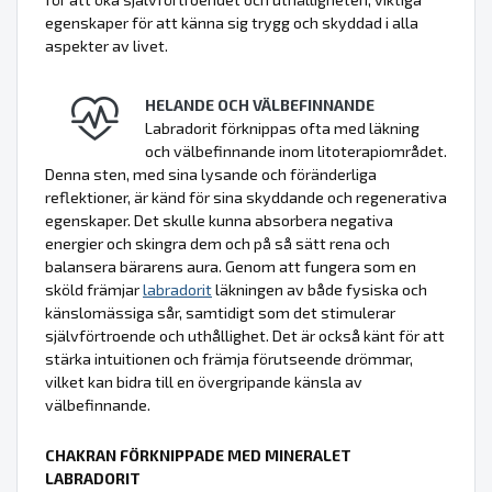
egenskaper för att känna sig trygg och skyddad i alla
aspekter av livet.
HELANDE OCH VÄLBEFINNANDE
Labradorit förknippas ofta med läkning
och välbefinnande inom litoterapiområdet.
Denna sten, med sina lysande och föränderliga
reflektioner, är känd för sina skyddande och regenerativa
egenskaper. Det skulle kunna absorbera negativa
energier och skingra dem och på så sätt rena och
balansera bärarens aura. Genom att fungera som en
sköld främjar
labradorit
läkningen av både fysiska och
känslomässiga sår, samtidigt som det stimulerar
självförtroende och uthållighet. Det är också känt för att
stärka intuitionen och främja förutseende drömmar,
vilket kan bidra till en övergripande känsla av
välbefinnande.
CHAKRAN FÖRKNIPPADE MED MINERALET
LABRADORIT