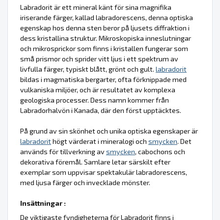
Labradorit är ett mineral känt för sina magnifika
iriserande färger, kallad labradorescens, denna optiska
egenskap hos denna sten beror på ljusets diffraktion i
dess kristallina struktur. Mikroskopiska inneslutningar
och mikrosprickor som finns i kristallen fungerar som
små prismor och sprider vitt ljus i ett spektrum av
livfulla färger, typiskt blått, grönt och gult.
labradorit
bildas i magmatiska bergarter, ofta förknippade med
vulkaniska miljöer, och är resultatet av komplexa
geologiska processer. Dess namn kommer från
Labradorhalvön i Kanada, där den först upptäcktes.
På grund av sin skönhet och unika optiska egenskaper är
labradorit
högt värderat i mineralogi och
smycken
. Det
används för tillverkning av
smycken
, cabochons och
dekorativa föremål. Samlare letar särskilt efter
exemplar som uppvisar spektakulär labradorescens,
med ljusa färger och invecklade mönster.
Insättningar :
De viktigaste fyndigheterna för Labradorit finns i