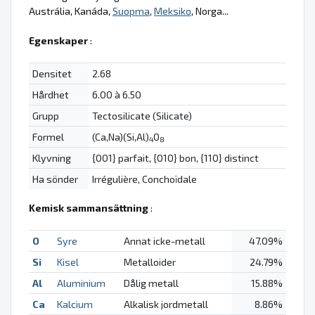
Austrália, Kanáda,
Suopma
,
Meksiko
, Norga...
Egenskaper
:
Densitet
2.68
Hårdhet
6.00 à 6.50
Grupp
Tectosilicate (Silicate)
Formel
(Ca,Na)(Si,Al)
O
4
8
Klyvning
{001} parfait, {010} bon, {110} distinct
Ha sönder
Irrégulière, Conchoïdale
Kemisk sammansättning
:
O
Syre
Annat icke-metall
47.09%
Si
Kisel
Metalloider
24.79%
Al
Aluminium
Dålig metall
15.88%
Ca
Kalcium
Alkalisk jordmetall
8.86%