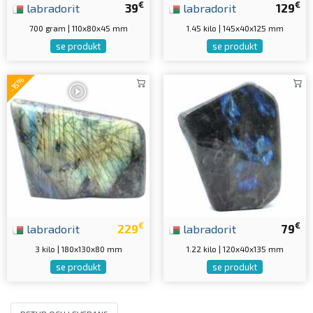
€
€
labradorit
39
labradorit
129
700 gram | 110x80x45 mm
1.45 kilo | 145x40x125 mm
se produkt
se produkt
-15%
€
€
labradorit
229
labradorit
79
3 kilo | 180x130x80 mm
1.22 kilo | 120x40x135 mm
se produkt
se produkt