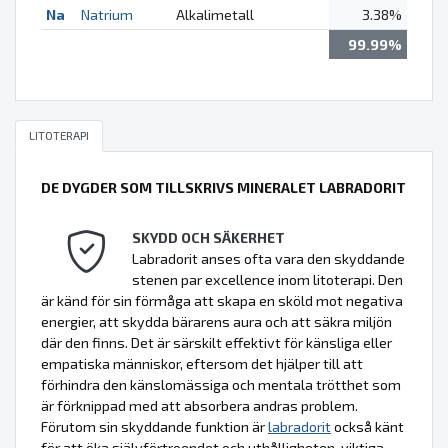
Na
Natrium
Alkalimetall
3.38%
99.99%
LITOTERAPI
DE DYGDER SOM TILLSKRIVS MINERALET LABRADORIT
SKYDD OCH SÄKERHET
Labradorit anses ofta vara den skyddande
stenen par excellence inom litoterapi. Den
är känd för sin förmåga att skapa en sköld mot negativa
energier, att skydda bärarens aura och att säkra miljön
där den finns. Det är särskilt effektivt för känsliga eller
empatiska människor, eftersom det hjälper till att
förhindra den känslomässiga och mentala trötthet som
är förknippad med att absorbera andras problem.
Förutom sin skyddande funktion är
labradorit
också känt
för att öka självförtroendet och uthålligheten, viktiga