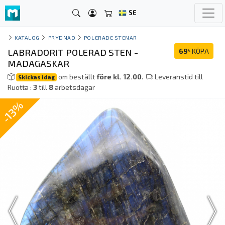
SE
KATALOG
PRYDNAD
POLERADE STENAR
LABRADORIT POLERAD STEN -
69
KÖPA
€
MADAGASKAR
om beställt
före kl. 12.00
.
Leveranstid till
Skickas idag
Ruoŧŧa :
3
till
8
arbetsdagar
-13%