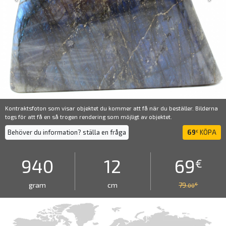
Kontraktsfoton som visar objektet du kommer att få när du beställer. Bilderna
togs för att få en så trogen rendering som möjligt av objektet.
Behöver du information? ställa en fråga
69
KÖPA
€
940
12
69
€
gram
cm
79
€
.00