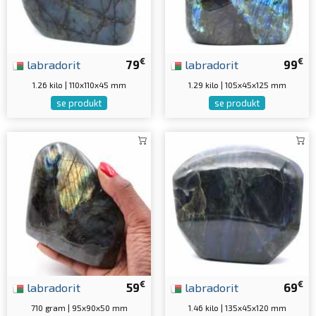
€
€
labradorit
79
labradorit
99
1.26 kilo | 110x110x45 mm
1.29 kilo | 105x45x125 mm
se produkt
se produkt
€
€
labradorit
59
labradorit
69
710 gram | 95x90x50 mm
1.46 kilo | 135x45x120 mm