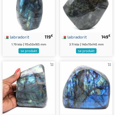
€
€
labradorit
119
labradorit
149
1.79 kilo | 115x50x165 mm
3.11 kilo | 140x70x145 mm
se produkt
se produkt