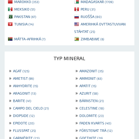
MAROKKO
MADAGASKAR
(353)
(1709)
MEKSIKO
PERU
(51)
(31)
PAKISTAN
RUOŠŠA
(67)
(80)
TUNISIA
AMERIHKÁ OVTTASTUVVAN
(14)
STÁHTAT
(25)
MÁTTA-AFRIHKÁ
ZIMBABWE
(7)
(6)
TYP MINERAL
»
»
AGAT
AMAZONIT
(125)
(35)
»
»
AMETIST
AMMONIT
(99)
(63)
»
»
ANHYDRITE
APATIT
(15)
(15)
»
»
ARAGONIT
AZURIT
(13)
(58)
»
»
BARITE
BÄRNSTEN
(41)
(21)
»
»
CAMPO DEL CIELO
CELESTINE
(21)
(18)
»
»
DIOPSIDE
DOLOMITE
(12)
(23)
»
»
EPIDOTE
FADEN KVARTS
(20)
(40)
»
»
FLUSSPAT
FÖRSTENAT TRÄ
(25)
(12)
»
»
GARNIÈRITE
GOETHITE
(23)
(26)