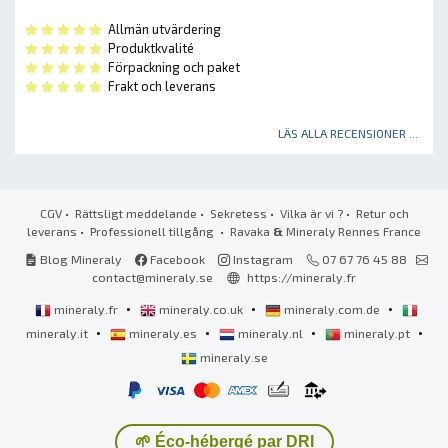
Allmän utvärdering
Produktkvalité
Förpackning och paket
Frakt och leverans
LÄS ALLA RECENSIONER ...
CGV
•
Rättsligt meddelande
•
Sekretess
•
Vilka är vi ?
•
Retur och
leverans
•
Professionell tillgång
• Ravaka
&
Mineraly Rennes France
Blog Mineraly
Facebook
Instagram
07 67 76 45 88
contact@mineraly.se
https://mineraly.fr
•
•
•
mineraly.fr
mineraly.co.uk
mineraly.com.de
•
•
•
•
mineraly.it
mineraly.es
mineraly.nl
mineraly.pt
mineraly.se
🌱 Éco-hébergé par DRI