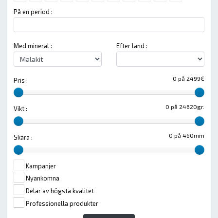
På en period :
Med mineral :
Efter land :
0 på 2499€
Pris :
0 på 24620gr.
Vikt :
0 på 460mm
Skära :
Kampanjer
Nyankomna
Delar av högsta kvalitet
Professionella produkter