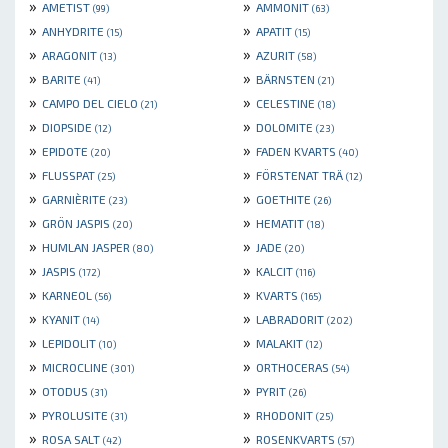
»
»
AMETIST
AMMONIT
(99)
(63)
»
»
ANHYDRITE
APATIT
(15)
(15)
»
»
ARAGONIT
AZURIT
(13)
(58)
»
»
BARITE
BÄRNSTEN
(41)
(21)
»
»
CAMPO DEL CIELO
CELESTINE
(21)
(18)
»
»
DIOPSIDE
DOLOMITE
(12)
(23)
»
»
EPIDOTE
FADEN KVARTS
(20)
(40)
»
»
FLUSSPAT
FÖRSTENAT TRÄ
(25)
(12)
»
»
GARNIÈRITE
GOETHITE
(23)
(26)
»
»
GRÖN JASPIS
HEMATIT
(20)
(18)
»
»
HUMLAN JASPER
JADE
(80)
(20)
»
»
JASPIS
KALCIT
(172)
(116)
»
»
KARNEOL
KVARTS
(56)
(165)
»
»
KYANIT
LABRADORIT
(14)
(202)
»
»
LEPIDOLIT
MALAKIT
(10)
(12)
»
»
MICROCLINE
ORTHOCERAS
(301)
(54)
»
»
OTODUS
PYRIT
(31)
(26)
»
»
PYROLUSITE
RHODONIT
(31)
(25)
»
»
ROSA SALT
ROSENKVARTS
(42)
(57)