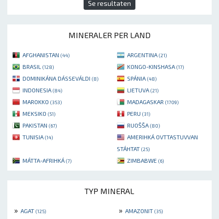
Se resultaten
MINERALER PER LAND
AFGHANISTAN
ARGENTINA
(44)
(21)
BRASIL
KONGO-KINSHASA
(128)
(17)
DOMINIKÁNA DÁSSEVÁLDI
SPÁNIA
(8)
(48)
INDONESIA
LIETUVA
(84)
(21)
MAROKKO
MADAGASKAR
(353)
(1709)
MEKSIKO
PERU
(51)
(31)
PAKISTAN
RUOŠŠA
(67)
(80)
TUNISIA
AMERIHKÁ OVTTASTUVVAN
(14)
STÁHTAT
(25)
MÁTTA-AFRIHKÁ
ZIMBABWE
(7)
(6)
TYP MINERAL
»
»
AGAT
AMAZONIT
(125)
(35)