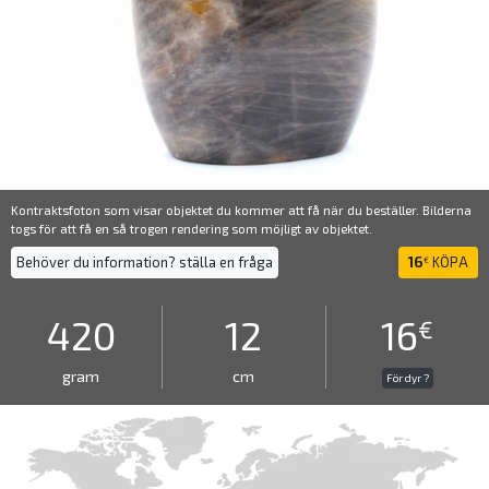
Kontraktsfoton som visar objektet du kommer att få när du beställer. Bilderna
togs för att få en så trogen rendering som möjligt av objektet.
Behöver du information? ställa en fråga
16
KÖPA
€
420
12
16
€
gram
cm
För dyr ?