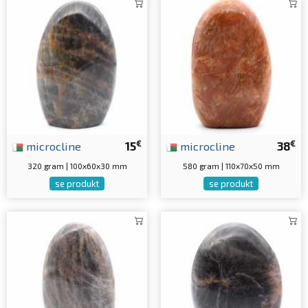
€
€
microcline
15
microcline
38
320 gram | 100x60x30 mm
580 gram | 110x70x50 mm
se produkt
se produkt