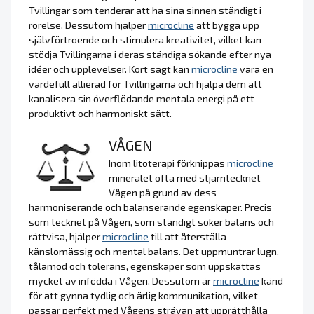
Tvillingar som tenderar att ha sina sinnen ständigt i
rörelse. Dessutom hjälper
microcline
att bygga upp
självförtroende och stimulera kreativitet, vilket kan
stödja Tvillingarna i deras ständiga sökande efter nya
idéer och upplevelser. Kort sagt kan
microcline
vara en
värdefull allierad för Tvillingarna och hjälpa dem att
kanalisera sin överflödande mentala energi på ett
produktivt och harmoniskt sätt.
VÅGEN
Inom litoterapi förknippas
microcline
mineralet ofta med stjärntecknet
Vågen på grund av dess
harmoniserande och balanserande egenskaper. Precis
som tecknet på Vågen, som ständigt söker balans och
rättvisa, hjälper
microcline
till att återställa
känslomässig och mental balans. Det uppmuntrar lugn,
tålamod och tolerans, egenskaper som uppskattas
mycket av infödda i Vågen. Dessutom är
microcline
känd
för att gynna tydlig och ärlig kommunikation, vilket
passar perfekt med Vågens strävan att upprätthålla