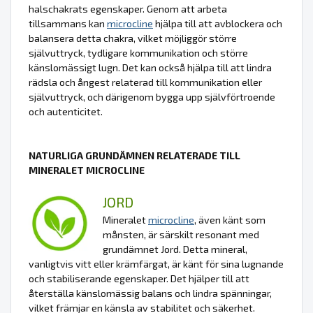
halschakrats egenskaper. Genom att arbeta
tillsammans kan
microcline
hjälpa till att avblockera och
balansera detta chakra, vilket möjliggör större
självuttryck, tydligare kommunikation och större
känslomässigt lugn. Det kan också hjälpa till att lindra
rädsla och ångest relaterad till kommunikation eller
självuttryck, och därigenom bygga upp självförtroende
och autenticitet.
NATURLIGA GRUNDÄMNEN RELATERADE TILL
MINERALET MICROCLINE
JORD
Mineralet
microcline
, även känt som
månsten, är särskilt resonant med
grundämnet Jord. Detta mineral,
vanligtvis vitt eller krämfärgat, är känt för sina lugnande
och stabiliserande egenskaper. Det hjälper till att
återställa känslomässig balans och lindra spänningar,
vilket främjar en känsla av stabilitet och säkerhet.