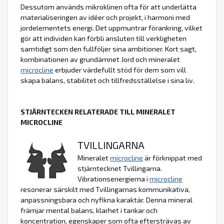
Dessutom används mikroklinen ofta för att underlätta
materialiseringen av idéer och projekt, i harmoni med
jordelementets energi. Det uppmuntrar förankring, vilket
gör att individen kan förbli ansluten till verkligheten
samtidigt som den fullföljer sina ambitioner. Kort sagt,
kombinationen av grundämnet Jord och mineralet
microcline
erbjuder värdefullt stöd för dem som vill
skapa balans, stabilitet och tillfredsställelse i sina liv.
STJÄRNTECKEN RELATERADE TILL MINERALET
MICROCLINE
TVILLINGARNA
Mineralet
microcline
är förknippat med
stjärntecknet Tvillingarna.
Vibrationsenergierna i
microcline
resonerar särskilt med Tvillingarnas kommunikativa,
anpassningsbara och nyfikna karaktär. Denna mineral
främjar mental balans, klarhet i tankar och
koncentration, egenskaper som ofta eftersträvas av