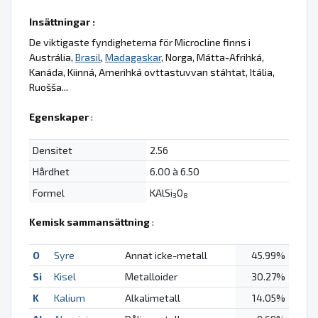
Insättningar :
De viktigaste fyndigheterna för Microcline finns i
Austrália,
Brasil
,
Madagaskar
, Norga, Mátta-Afrihká,
Kanáda, Kiinná, Amerihká ovttastuvvan stáhtat, Itália,
Ruošša...
Egenskaper
:
Densitet
2.56
Hårdhet
6.00 à 6.50
Formel
KAlSi
O
3
8
Kemisk sammansättning
:
O
Syre
Annat icke-metall
45.99%
Si
Kisel
Metalloider
30.27%
K
Kalium
Alkalimetall
14.05%