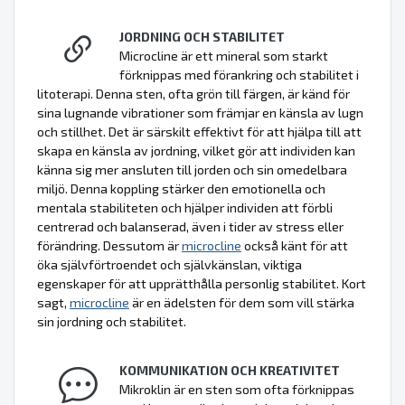
JORDNING OCH STABILITET
Microcline är ett mineral som starkt
förknippas med förankring och stabilitet i
litoterapi. Denna sten, ofta grön till färgen, är känd för
sina lugnande vibrationer som främjar en känsla av lugn
och stillhet. Det är särskilt effektivt för att hjälpa till att
skapa en känsla av jordning, vilket gör att individen kan
känna sig mer ansluten till jorden och sin omedelbara
miljö. Denna koppling stärker den emotionella och
mentala stabiliteten och hjälper individen att förbli
centrerad och balanserad, även i tider av stress eller
förändring. Dessutom är
microcline
också känt för att
öka självförtroendet och självkänslan, viktiga
egenskaper för att upprätthålla personlig stabilitet. Kort
sagt,
microcline
är en ädelsten för dem som vill stärka
sin jordning och stabilitet.
KOMMUNIKATION OCH KREATIVITET
Mikroklin är en sten som ofta förknippas