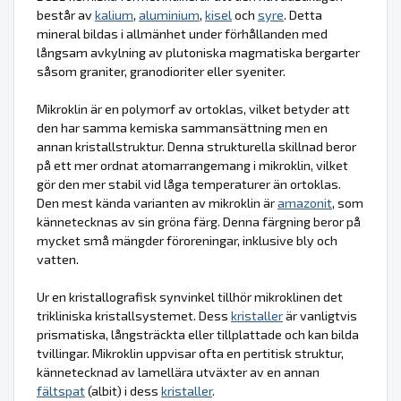
består av
kalium
,
aluminium
,
kisel
och
syre
. Detta
mineral bildas i allmänhet under förhållanden med
långsam avkylning av plutoniska magmatiska bergarter
såsom graniter, granodioriter eller syeniter.
Mikroklin är en polymorf av ortoklas, vilket betyder att
den har samma kemiska sammansättning men en
annan kristallstruktur. Denna strukturella skillnad beror
på ett mer ordnat atomarrangemang i mikroklin, vilket
gör den mer stabil vid låga temperaturer än ortoklas.
Den mest kända varianten av mikroklin är
amazonit
, som
kännetecknas av sin gröna färg. Denna färgning beror på
mycket små mängder föroreningar, inklusive bly och
vatten.
Ur en kristallografisk synvinkel tillhör mikroklinen det
trikliniska kristallsystemet. Dess
kristaller
är vanligtvis
prismatiska, långsträckta eller tillplattade och kan bilda
tvillingar. Mikroklin uppvisar ofta en pertitisk struktur,
kännetecknad av lamellära utväxter av en annan
fältspat
(albit) i dess
kristaller
.