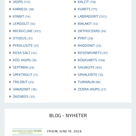
»
»
JASPIS
KALCIT
(172)
(116)
»
»
KARNEOL
KVARTS
(56)
(171)
»
»
KYANIT
LABRADORIT
(14)
(202)
»
»
LEPIDOLIT
MALAKIT
(10)
(13)
»
»
MICROCLINE
ORTHOCERAS
(301)
(54)
»
»
OTODUS
PYRIT
(31)
(26)
»
»
PYROLUSITE
RHODONIT
(31)
(25)
»
»
ROSA SALT
ROSENKVARTS
(42)
(57)
»
»
RÖD JASPIS
RÖKKVARTS
(19)
(106)
»
»
SEPTARIA
SHUNGITE
(26)
(80)
»
»
SPEKTROLIT
SPHALERITE
(11)
(15)
»
»
TRILOBIT
TURMALIN
(25)
(99)
»
»
VANADINIT
ZEBRA JASPIS
(39)
(27)
»
ÖKENROS
(35)
BLOG - NYHETER
FRIDAY, JUNE 19, 2026