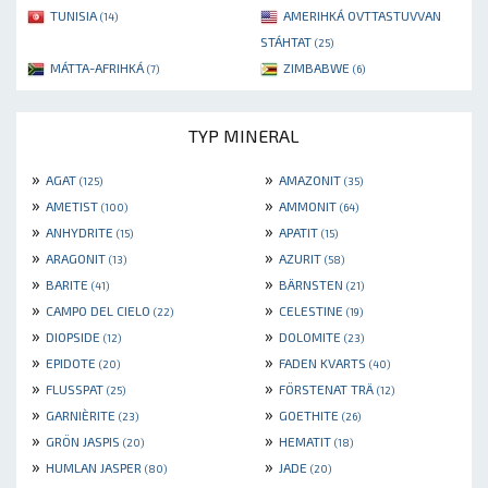
TUNISIA
AMERIHKÁ OVTTASTUVVAN
(14)
STÁHTAT
(25)
MÁTTA-AFRIHKÁ
ZIMBABWE
(7)
(6)
TYP MINERAL
»
»
AGAT
AMAZONIT
(125)
(35)
»
»
AMETIST
AMMONIT
(100)
(64)
»
»
ANHYDRITE
APATIT
(15)
(15)
»
»
ARAGONIT
AZURIT
(13)
(58)
»
»
BARITE
BÄRNSTEN
(41)
(21)
»
»
CAMPO DEL CIELO
CELESTINE
(22)
(19)
»
»
DIOPSIDE
DOLOMITE
(12)
(23)
»
»
EPIDOTE
FADEN KVARTS
(20)
(40)
»
»
FLUSSPAT
FÖRSTENAT TRÄ
(25)
(12)
»
»
GARNIÈRITE
GOETHITE
(23)
(26)
»
»
GRÖN JASPIS
HEMATIT
(20)
(18)
»
»
HUMLAN JASPER
JADE
(80)
(20)