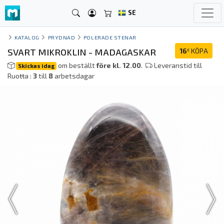
SE
KATALOG
PRYDNAD
POLERADE STENAR
SVART MIKROKLIN - MADAGASKAR
16
KÖPA
€
om beställt
före kl. 12.00
.
Leveranstid till
Skickas idag
Ruoŧŧa :
3
till
8
arbetsdagar