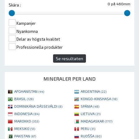
0 på 460mm
Skära :
Kampanjer
Nyankomna
Delar av högsta kvalitet
Professionella produkter
Se resultaten
MINERALER PER LAND
AFGHANISTAN
ARGENTINA
(44)
(22)
BRASIL
KONGO-KINSHASA
(129)
(18)
DOMINIKÁNA DÁSSEVÁLDI
SPÁNIA
(8)
(48)
INDONESIA
LIETUVA
(84)
(21)
MAROKKO
MADAGASKAR
(353)
(1717)
MEKSIKO
PERU
(51)
(31)
PAKISTAN
RUOŠŠA
(67)
(80)