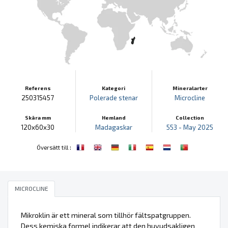
Referens
Kategori
Mineralarter
250315457
Polerade stenar
Microcline
Skära mm
Hemland
Collection
120x60x30
Madagaskar
553 - May 2025
:
Översätt till
MICROCLINE
Mikroklin är ett mineral som tillhör fältspatgruppen.
Dess kemiska formel indikerar att den huvudsakligen