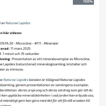
100%
d av
Naturae Lapides
n här videon:
 09.FA.30 - Microcline - #F11 - Mineraler
cerad
: 11 mars 2025
d
: 1 minut och 35 sekunder
ivning
: Presentation av ett mineralexemplar av Microcline,
e Lapides (naturstenar) mineralogisamling, kristaller och
ler av intresse.
be
Naturae Lapides
kanalen är tillägnad Naturae Lapides
alsamling, genom presentationen av samlingens exemplar,
berättelser, deras ursprung och deras särdrag som gör att du
lj kan upptäcka mineralskönheten i vad jorden kan erbjuda oss,
d mänskligt geni kan göra med det för att förstå orsaken till
xistens.