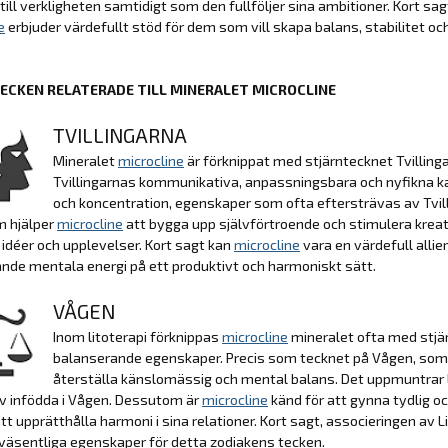
till verkligheten samtidigt som den fullföljer sina ambitioner. Kort 
e
erbjuder värdefullt stöd för dem som vill skapa balans, stabilitet och t
ECKEN RELATERADE TILL MINERALET MICROCLINE
TVILLINGARNA
Mineralet
microcline
är förknippat med stjärntecknet Tvillinga
Tvillingarnas kommunikativa, anpassningsbara och nyfikna kar
och koncentration, egenskaper som ofta eftersträvas av Tvilli
 hjälper
microcline
att bygga upp självförtroende och stimulera kreati
 idéer och upplevelser. Kort sagt kan
microcline
vara en värdefull allie
nde mentala energi på ett produktivt och harmoniskt sätt.
VÅGEN
Inom litoterapi förknippas
microcline
mineralet ofta med stjä
balanserande egenskaper. Precis som tecknet på Vågen, som s
återställa känslomässig och mental balans. Det uppmuntrar
v infödda i Vågen. Dessutom är
microcline
känd för att gynna tydlig o
tt upprätthålla harmoni i sina relationer. Kort sagt, associeringen av 
väsentliga egenskaper för detta zodiakens tecken.