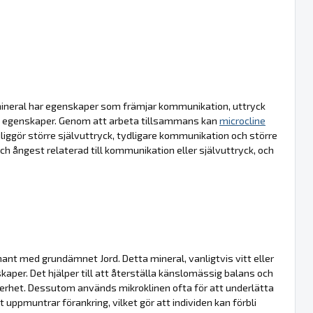
a mineral har egenskaper som främjar kommunikation, uttryck
s egenskaper. Genom att arbeta tillsammans kan
microcline
öjliggör större självuttryck, tydligare kommunikation och större
och ångest relaterad till kommunikation eller självuttryck, och
ant med grundämnet Jord. Detta mineral, vanligtvis vitt eller
kaper. Det hjälper till att återställa känslomässig balans och
säkerhet. Dessutom används mikroklinen ofta för att underlätta
 uppmuntrar förankring, vilket gör att individen kan förbli