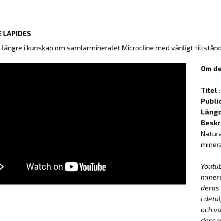
 LAPIDES
å längre i kunskap om samlarmineralet Microcline med vänligt tillstån
Om de
Titel
:
Publi
Läng
Beskr
Natura
minera
Youtu
miner
deras 
i deta
och va
dess e