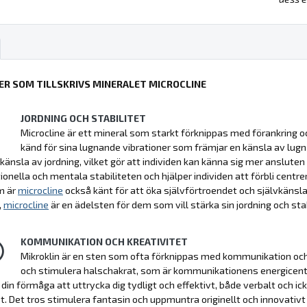
ER SOM TILLSKRIVS MINERALET MICROCLINE
JORDNING OCH STABILITET
Microcline är ett mineral som starkt förknippas med förankring och s
känd för sina lugnande vibrationer som främjar en känsla av lugn och
känsla av jordning, vilket gör att individen kan känna sig mer ansluten 
onella och mentala stabiliteten och hjälper individen att förbli centrer
m är
microcline
också känt för att öka självförtroendet och självkänslan
,
microcline
är en ädelsten för dem som vill stärka sin jordning och stab
KOMMUNIKATION OCH KREATIVITET
Mikroklin är en sten som ofta förknippas med kommunikation och k
och stimulera halschakrat, som är kommunikationens energicen
 din förmåga att uttrycka dig tydligt och effektivt, både verbalt och 
et. Det tros stimulera fantasin och uppmuntra originellt och innovativt