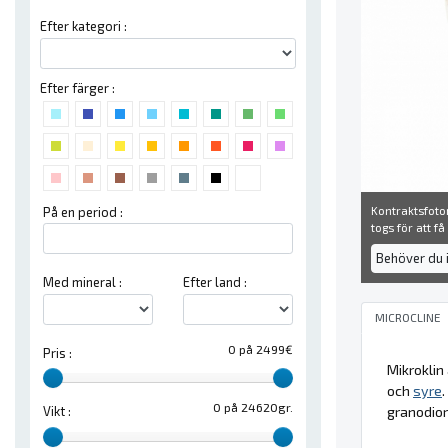
Efter kategori :
Efter färger :
Kontraktsfoton
På en period :
togs för att f
Behöver du 
Med mineral :
Efter land :
MICROCLINE
0 på 2499€
Pris :
Mikroklin
och
syre
0 på 24620gr.
granodiori
Vikt :