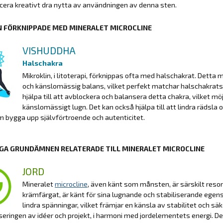
era kreativt dra nytta av användningen av denna sten.
 FÖRKNIPPADE MED MINERALET MICROCLINE
VISHUDDHA
Halschakra
Mikroklin, i litoterapi, förknippas ofta med halschakrat. Dett
och känslomässig balans, vilket perfekt matchar halschakrat
hjälpa till att avblockera och balansera detta chakra, vilket m
känslomässigt lugn. Det kan också hjälpa till att lindra rädsla 
 bygga upp självförtroende och autenticitet.
GA GRUNDÄMNEN RELATERADE TILL MINERALET MICROCLINE
JORD
Mineralet
microcline
, även känt som månsten, är särskilt reson
krämfärgat, är känt för sina lugnande och stabiliserande egens
lindra spänningar, vilket främjar en känsla av stabilitet och 
seringen av idéer och projekt, i harmoni med jordelementets energi. Det