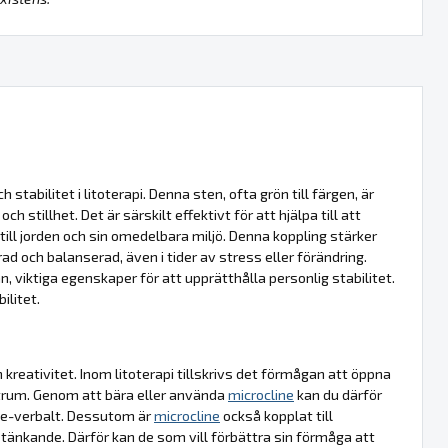
tabilitet i litoterapi. Denna sten, ofta grön till färgen, är
 stillhet. Det är särskilt effektivt för att hjälpa till att
till jorden och sin omedelbara miljö. Denna koppling stärker
ad och balanserad, även i tider av stress eller förändring.
, viktiga egenskaper för att upprätthålla personlig stabilitet.
ilitet.
reativitet. Inom litoterapi tillskrivs det förmågan att öppna
trum. Genom att bära eller använda
microcline
kan du därför
icke-verbalt. Dessutom är
microcline
också kopplat till
 tänkande. Därför kan de som vill förbättra sin förmåga att