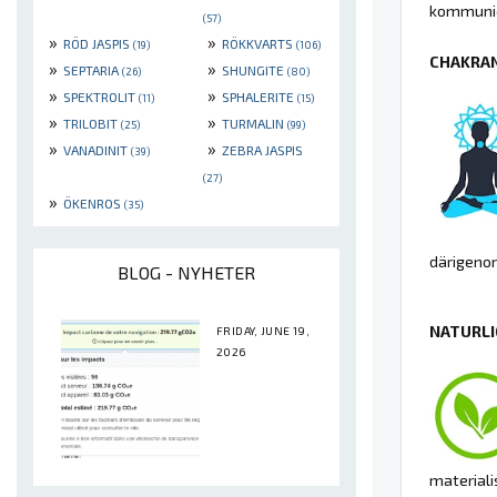
kommunic
(57)
»
»
RÖD JASPIS
RÖKKVARTS
(19)
(106)
CHAKRAN
»
»
SEPTARIA
SHUNGITE
(26)
(80)
»
»
SPEKTROLIT
SPHALERITE
(11)
(15)
»
»
TRILOBIT
TURMALIN
(25)
(99)
»
»
VANADINIT
ZEBRA JASPIS
(39)
(27)
»
ÖKENROS
(35)
därigenom
BLOG - NYHETER
NATURLI
FRIDAY, JUNE 19,
2026
materiali