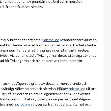
sagt, kombinationen av grundämnet Jord och mineralet
illfredsställelse i sina liv.
rna. Vibrationsenergierna i
microcline
resonerar särskilt med
aktär. Denna mineral främjar mental balans, klarhet i tankar
ngar som tenderar att ha sina sinnen ständigt i rörelse.
vitet, vilket kan stödja Tvillingarna i deras ständiga sökande
rad för Tvillingarna och hjälpa dem att kanalisera sin
rntecknet Vågen på grund av dess harmoniserande och
tändigt söker balans och rättvisa, hjälper
microcline
till att
 lugn, tålamod och tolerans, egenskaper som uppskattas
ch ärlig kommunikation, vilket passar perfekt med Vågens
Libra med
microcline
i litoterapi främjar balans, klarhet och