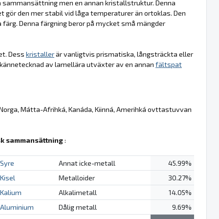
ka sammansättning men en annan kristallstruktur. Denna
et gör den mer stabil vid låga temperaturer än ortoklas. Den
a färg. Denna färgning beror på mycket små mängder
met. Dess
kristaller
är vanligtvis prismatiska, långsträckta eller
tur, kännetecknad av lamellära utväxter av en annan
fältspat
 Norga, Mátta-Afrihká, Kanáda, Kiinná, Amerihká ovttastuvvan
k sammansättning
:
Syre
Annat icke-metall
45.99%
Kisel
Metalloider
30.27%
Kalium
Alkalimetall
14.05%
Aluminium
Dålig metall
9.69%