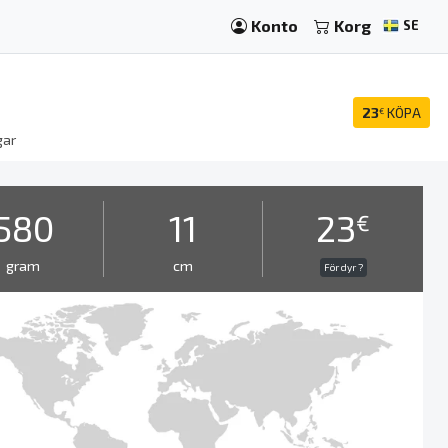
Konto
Korg
SE
23
KÖPA
€
gar
580
11
23
€
gram
cm
För dyr ?