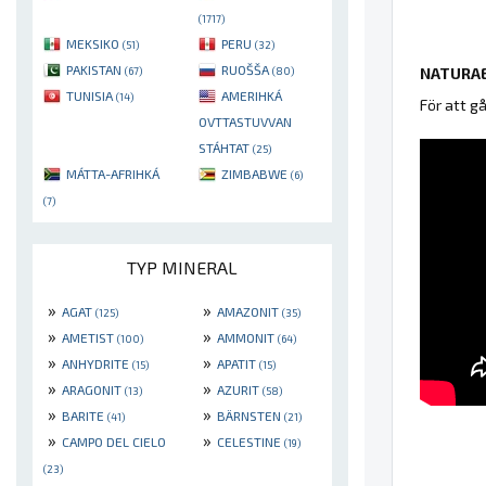
(1717)
MEKSIKO
PERU
(51)
(32)
PAKISTAN
RUOŠŠA
NATURAE
(67)
(80)
TUNISIA
AMERIHKÁ
(14)
För att g
OVTTASTUVVAN
STÁHTAT
(25)
MÁTTA-AFRIHKÁ
ZIMBABWE
(6)
(7)
TYP MINERAL
»
»
AGAT
AMAZONIT
(125)
(35)
»
»
AMETIST
AMMONIT
(100)
(64)
»
»
ANHYDRITE
APATIT
(15)
(15)
»
»
ARAGONIT
AZURIT
(13)
(58)
»
»
BARITE
BÄRNSTEN
(41)
(21)
»
»
CAMPO DEL CIELO
CELESTINE
(19)
(23)