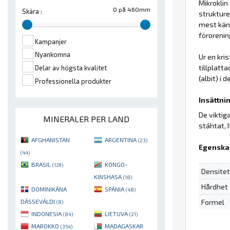
Mikroklin
0 på 460mm
Skära :
strukture
mest känd
förorenin
Kampanjer
Nyankomna
Ur en kri
tillplatt
Delar av högsta kvalitet
(albit) i 
Professionella produkter
Insättnin
De viktig
MINERALER PER LAND
stáhtat, I
AFGHANISTAN
ARGENTINA
(23)
Egenska
(44)
BRASIL
KONGO-
(129)
Densitet
KINSHASA
(18)
Hårdhet
DOMINIKÁNA
SPÁNIA
(48)
Formel
DÁSSEVÁLDI
(8)
INDONESIA
LIETUVA
(84)
(21)
MAROKKO
MADAGASKAR
(354)