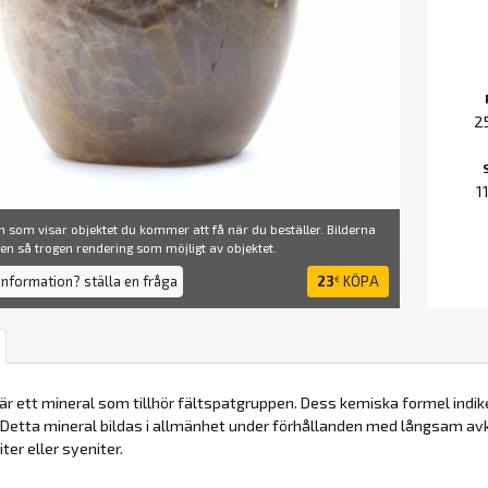
2
1
 som visar objektet du kommer att få när du beställer. Bilderna
å en så trogen rendering som möjligt av objektet.
information? ställa en fråga
23
KÖPA
€
 är ett mineral som tillhör fältspatgruppen. Dess kemiska formel indi
. Detta mineral bildas i allmänhet under förhållanden med långsam av
ter eller syeniter.