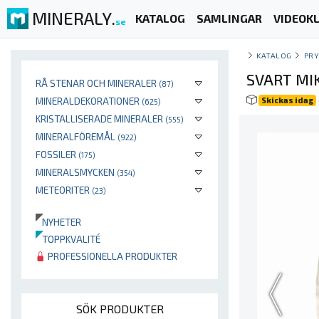
MINERALY.
KATALOG
SAMLINGAR
VIDEOKL
se
KATALOG
PR
SVART MI
RÅ STENAR OCH MINERALER
(87)
MINERALDEKORATIONER
Skickas idag
(625)
KRISTALLISERADE MINERALER
(555)
MINERALFÖREMÅL
(922)
FOSSILER
(175)
MINERALSMYCKEN
(354)
METEORITER
(23)
NYHETER
TOPPKVALITÉ
PROFESSIONELLA PRODUKTER
SÖK PRODUKTER