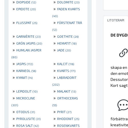
»
»
DIOPSIDE
DOLOMITE
(12)
(23)
»
»
EPIDOTE
FADEN KVARTS
(20)
(40)
LITOTERAPI
»
»
FLUSSPAT
FÖRSTENAT TRÄ
(25)
(12)
DE DYGD
»
»
GARNIÈRITE
GOETHITE
(23)
(26)
»
»
GRÖN JASPIS
HEMATIT
(20)
(18)
»
»
HUMLAN JASPER
JADE
(20)
(80)
»
»
JASPIS
KALCIT
(172)
(116)
skapa en 
»
»
KARNEOL
KVARTS
(56)
(171)
den emoti
»
»
KYANIT
LABRADORIT
(14)
Dessuto
Kort sagt
(202)
»
»
LEPIDOLIT
MALAKIT
(10)
(13)
»
»
MICROCLINE
ORTHOCERAS
(301)
(55)
»
»
OTODUS
PYRIT
(31)
(27)
»
»
förbättra
PYROLUSITE
RHODONIT
(31)
(25)
kreativit
»
»
ROSA SALT
ROSENKVARTS
(42)