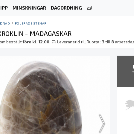
IPP
MINSKNINGAR
DAGORDNING
YDNAD
POLERADE STENAR
KROKLIN - MADAGASKAR
om beställt
före kl. 12.00
.
Leveranstid till Ruoŧŧa :
3
till
8
arbetsda