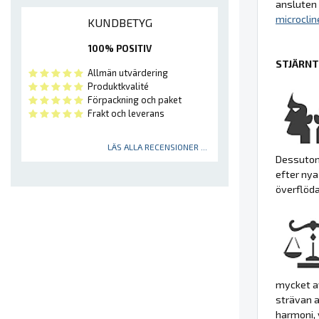
ansluten 
microclin
KUNDBETYG
100% POSITIV
STJÄRNT
Allmän utvärdering
Produktkvalité
Förpackning och paket
Frakt och leverans
LÄS ALLA RECENSIONER ...
Dessutom
efter nya
överflöda
mycket a
strävan a
harmoni, 