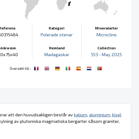
Referens
Kategori
Mineralarter
50315464
Polerade stenar
Microcline
Skära mm
Hemland
Collection
10x75x40
Madagaskar
553 - May 2025
:
Översätt till
kerar att den huvudsakligen består av
kalium
,
aluminium
,
kisel
kylning av plutoniska magmatiska bergarter såsom graniter,