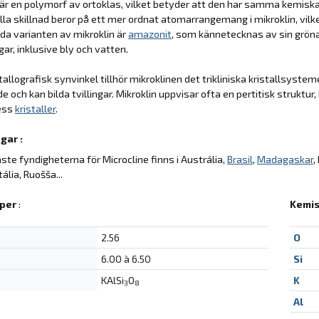
 är en polymorf av ortoklas, vilket betyder att den har samma kemis
lla skillnad beror på ett mer ordnat atomarrangemang i mikroklin, vilk
a varianten av mikroklin är
amazonit
, som kännetecknas av sin grön
gar, inklusive bly och vatten.
stallografisk synvinkel tillhör mikroklinen det trikliniska kristallsyste
ade och kan bilda tvillingar. Mikroklin uppvisar ofta en pertitisk struk
dess
kristaller
.
gar :
aste fyndigheterna för Microcline finns i Austrália,
Brasil
,
Madagaskar
,
tália, Ruošša...
per
:
Kemis
2.56
O
6.00 à 6.50
Si
KAlSi
O
K
3
8
Al