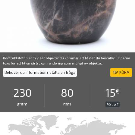
Kontraktsfoton som visar objektet du kommer att få när du beställer. Bilderna
togs för att få en så trogen rendering som möjligt av objektet.
Behöver du information? ställa en fråga
15
KÖPA
€
230
80
15
€
gram
mm
För dyr ?