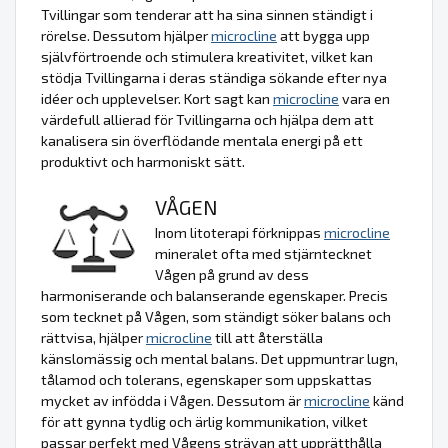
Tvillingar som tenderar att ha sina sinnen ständigt i
rörelse. Dessutom hjälper
microcline
att bygga upp
självförtroende och stimulera kreativitet, vilket kan
stödja Tvillingarna i deras ständiga sökande efter nya
idéer och upplevelser. Kort sagt kan
microcline
vara en
värdefull allierad för Tvillingarna och hjälpa dem att
kanalisera sin överflödande mentala energi på ett
produktivt och harmoniskt sätt.
VÅGEN
Inom litoterapi förknippas
microcline
mineralet ofta med stjärntecknet
Vågen på grund av dess
harmoniserande och balanserande egenskaper. Precis
som tecknet på Vågen, som ständigt söker balans och
rättvisa, hjälper
microcline
till att återställa
känslomässig och mental balans. Det uppmuntrar lugn,
tålamod och tolerans, egenskaper som uppskattas
mycket av infödda i Vågen. Dessutom är
microcline
känd
för att gynna tydlig och ärlig kommunikation, vilket
passar perfekt med Vågens strävan att upprätthålla