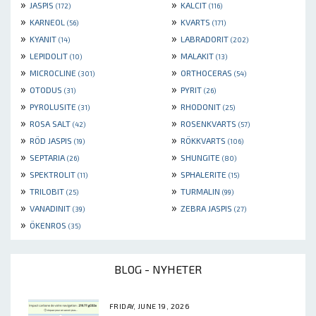
»
»
JASPIS
KALCIT
(172)
(116)
»
»
KARNEOL
KVARTS
(56)
(171)
»
»
KYANIT
LABRADORIT
(14)
(202)
»
»
LEPIDOLIT
MALAKIT
(10)
(13)
»
»
MICROCLINE
ORTHOCERAS
(301)
(54)
»
»
OTODUS
PYRIT
(31)
(26)
»
»
PYROLUSITE
RHODONIT
(31)
(25)
»
»
ROSA SALT
ROSENKVARTS
(42)
(57)
»
»
RÖD JASPIS
RÖKKVARTS
(19)
(106)
»
»
SEPTARIA
SHUNGITE
(26)
(80)
»
»
SPEKTROLIT
SPHALERITE
(11)
(15)
»
»
TRILOBIT
TURMALIN
(25)
(99)
»
»
VANADINIT
ZEBRA JASPIS
(39)
(27)
»
ÖKENROS
(35)
BLOG - NYHETER
FRIDAY, JUNE 19, 2026