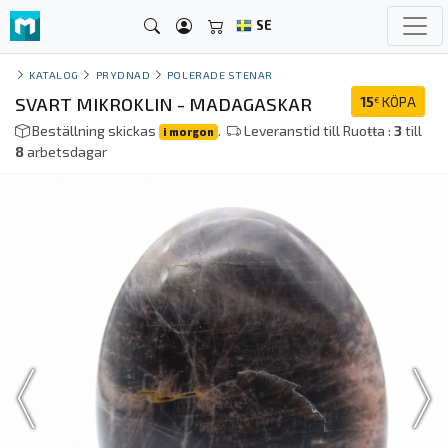
SE
KATALOG
PRYDNAD
POLERADE STENAR
SVART MIKROKLIN - MADAGASKAR
15
KÖPA
€
Beställning skickas
.
Leveranstid till Ruoŧŧa :
3
till
i morgon
8
arbetsdagar