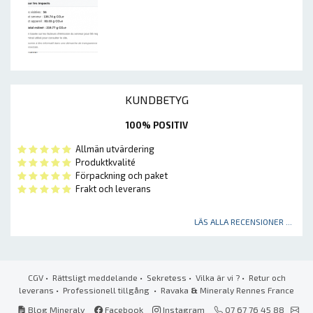
KUNDBETYG
100% POSITIV
Allmän utvärdering
Produktkvalité
Förpackning och paket
Frakt och leverans
LÄS ALLA RECENSIONER ...
CGV
•
Rättsligt meddelande
•
Sekretess
•
Vilka är vi ?
•
Retur och
leverans
•
Professionell tillgång
• Ravaka
&
Mineraly Rennes France
Blog Mineraly
Facebook
Instagram
07 67 76 45 88