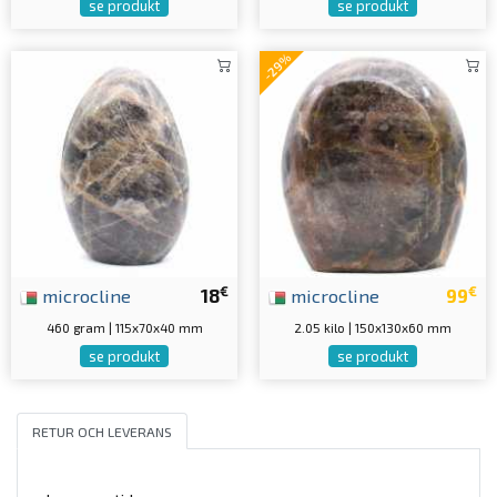
se produkt
se produkt
-29%
€
€
microcline
18
microcline
99
460 gram | 115x70x40 mm
2.05 kilo | 150x130x60 mm
se produkt
se produkt
RETUR OCH LEVERANS