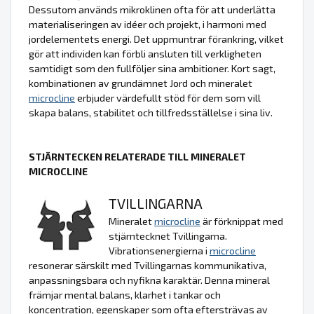
Dessutom används mikroklinen ofta för att underlätta
materialiseringen av idéer och projekt, i harmoni med
jordelementets energi. Det uppmuntrar förankring, vilket
gör att individen kan förbli ansluten till verkligheten
samtidigt som den fullföljer sina ambitioner. Kort sagt,
kombinationen av grundämnet Jord och mineralet
microcline
erbjuder värdefullt stöd för dem som vill
skapa balans, stabilitet och tillfredsställelse i sina liv.
STJÄRNTECKEN RELATERADE TILL MINERALET
MICROCLINE
TVILLINGARNA
Mineralet
microcline
är förknippat med
stjärntecknet Tvillingarna.
Vibrationsenergierna i
microcline
resonerar särskilt med Tvillingarnas kommunikativa,
anpassningsbara och nyfikna karaktär. Denna mineral
främjar mental balans, klarhet i tankar och
koncentration, egenskaper som ofta eftersträvas av