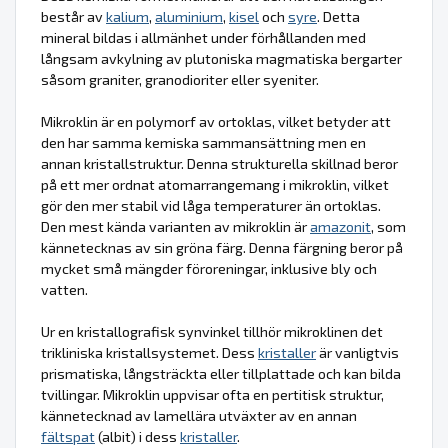
består av
kalium
,
aluminium
,
kisel
och
syre
. Detta
mineral bildas i allmänhet under förhållanden med
långsam avkylning av plutoniska magmatiska bergarter
såsom graniter, granodioriter eller syeniter.
Mikroklin är en polymorf av ortoklas, vilket betyder att
den har samma kemiska sammansättning men en
annan kristallstruktur. Denna strukturella skillnad beror
på ett mer ordnat atomarrangemang i mikroklin, vilket
gör den mer stabil vid låga temperaturer än ortoklas.
Den mest kända varianten av mikroklin är
amazonit
, som
kännetecknas av sin gröna färg. Denna färgning beror på
mycket små mängder föroreningar, inklusive bly och
vatten.
Ur en kristallografisk synvinkel tillhör mikroklinen det
trikliniska kristallsystemet. Dess
kristaller
är vanligtvis
prismatiska, långsträckta eller tillplattade och kan bilda
tvillingar. Mikroklin uppvisar ofta en pertitisk struktur,
kännetecknad av lamellära utväxter av en annan
fältspat
(albit) i dess
kristaller
.