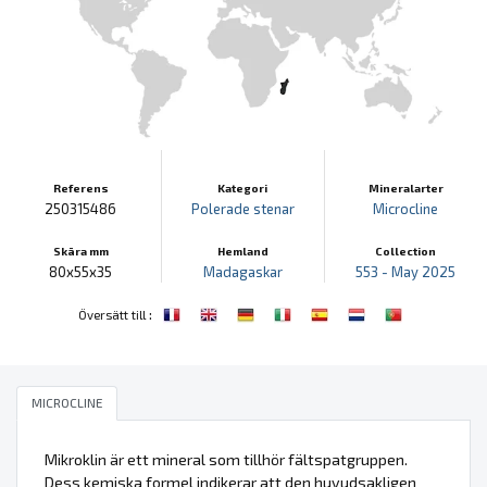
Referens
Kategori
Mineralarter
250315486
Polerade stenar
Microcline
Skära mm
Hemland
Collection
80x55x35
Madagaskar
553 - May 2025
:
Översätt till
MICROCLINE
Mikroklin är ett mineral som tillhör fältspatgruppen.
Dess kemiska formel indikerar att den huvudsakligen