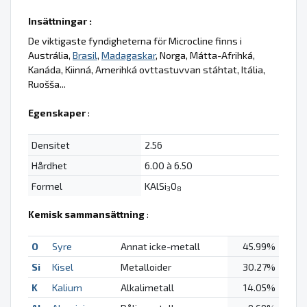
Insättningar :
De viktigaste fyndigheterna för Microcline finns i
Austrália,
Brasil
,
Madagaskar
, Norga, Mátta-Afrihká,
Kanáda, Kiinná, Amerihká ovttastuvvan stáhtat, Itália,
Ruošša...
Egenskaper
:
Densitet
2.56
Hårdhet
6.00 à 6.50
Formel
KAlSi
O
3
8
Kemisk sammansättning
:
O
Syre
Annat icke-metall
45.99%
Si
Kisel
Metalloider
30.27%
K
Kalium
Alkalimetall
14.05%