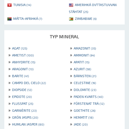
TUNISIA
AMERIHKÁ OVTTASTUVVAN
(14)
STÁHTAT
(25)
MÁTTA-AFRIHKÁ
ZIMBABWE
(7)
(6)
TYP MINERAL
»
»
AGAT
AMAZONIT
(125)
(35)
»
»
AMETIST
AMMONIT
(100)
(64)
»
»
ANHYDRITE
APATIT
(15)
(15)
»
»
ARAGONIT
AZURIT
(13)
(58)
»
»
BARITE
BÄRNSTEN
(41)
(21)
»
»
CAMPO DEL CIELO
CELESTINE
(22)
(19)
»
»
DIOPSIDE
DOLOMITE
(12)
(23)
»
»
EPIDOTE
FADEN KVARTS
(20)
(40)
»
»
FLUSSPAT
FÖRSTENAT TRÄ
(25)
(12)
»
»
GARNIÈRITE
GOETHITE
(23)
(26)
»
»
GRÖN JASPIS
HEMATIT
(20)
(18)
»
»
HUMLAN JASPER
JADE
(80)
(20)