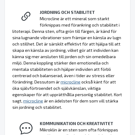
JORDNING OCH STABILITET
Microcline är ett mineral som starkt
förknippas med förankring och stabilitet i
litoterapi. Denna sten, ofta grön till färgen, är känd för
sina lugnande vibrationer som främjar en känsla av lugn
och stillhet. Det är särskilt effektivt för att hjälpa till att
skapa en känsla av jordning, vilket gör att individen kan
känna sig mer ansluten till jorden och sin omedelbara
miljö. Denna koppling stärker den emotionella och
mentala stabiliteten och hjälper individen att förbli
centrerad och balanserad, även i tider av stress eller
förändring. Dessutom är
microcline
också känt för att
öka självförtroendet och självkänslan, viktiga
egenskaper för att upprätthålla personlig stabilitet. Kort
sagt,
microcline
är en ädelsten för dem som vill stärka
sin jordning och stabilitet.
KOMMUNIKATION OCH KREATIVITET
Mikroklin är en sten som ofta förknippas