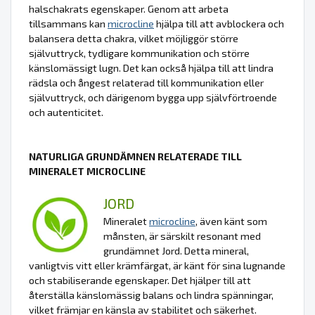
halschakrats egenskaper. Genom att arbeta
tillsammans kan
microcline
hjälpa till att avblockera och
balansera detta chakra, vilket möjliggör större
självuttryck, tydligare kommunikation och större
känslomässigt lugn. Det kan också hjälpa till att lindra
rädsla och ångest relaterad till kommunikation eller
självuttryck, och därigenom bygga upp självförtroende
och autenticitet.
NATURLIGA GRUNDÄMNEN RELATERADE TILL
MINERALET MICROCLINE
JORD
Mineralet
microcline
, även känt som
månsten, är särskilt resonant med
grundämnet Jord. Detta mineral,
vanligtvis vitt eller krämfärgat, är känt för sina lugnande
och stabiliserande egenskaper. Det hjälper till att
återställa känslomässig balans och lindra spänningar,
vilket främjar en känsla av stabilitet och säkerhet.