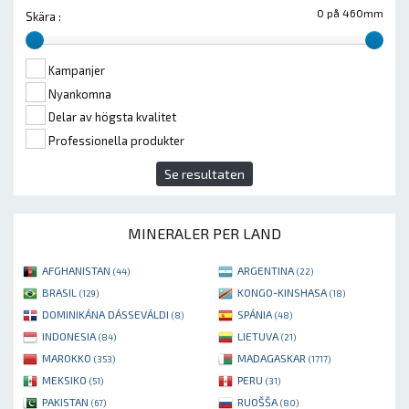
0 på 460mm
Skära :
Kampanjer
Nyankomna
Delar av högsta kvalitet
Professionella produkter
Se resultaten
MINERALER PER LAND
AFGHANISTAN
ARGENTINA
(44)
(22)
BRASIL
KONGO-KINSHASA
(129)
(18)
DOMINIKÁNA DÁSSEVÁLDI
SPÁNIA
(8)
(48)
INDONESIA
LIETUVA
(84)
(21)
MAROKKO
MADAGASKAR
(353)
(1717)
MEKSIKO
PERU
(51)
(31)
PAKISTAN
RUOŠŠA
(67)
(80)