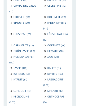
(41)
(21)
»
»
CAMPO DEL CIELO
CELESTINE
(18)
(21)
»
»
DIOPSIDE
DOLOMITE
(12)
(23)
»
»
EPIDOTE
FADEN KVARTS
(20)
(40)
»
»
FLUSSPAT
FÖRSTENAT TRÄ
(25)
(12)
»
»
GARNIÈRITE
GOETHITE
(23)
(26)
»
»
GRÖN JASPIS
HEMATIT
(20)
(18)
»
»
HUMLAN JASPER
JADE
(20)
(80)
»
»
JASPIS
KALCIT
(172)
(116)
»
»
KARNEOL
KVARTS
(56)
(165)
»
»
KYANIT
LABRADORIT
(14)
(202)
»
»
LEPIDOLIT
MALAKIT
(10)
(12)
»
»
MICROCLINE
ORTHOCERAS
(301)
(54)