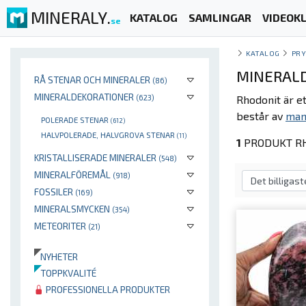
MINERALY.
KATALOG
SAMLINGAR
VIDEOKL
se
KATALOG
PR
MINERALD
RÅ STENAR OCH MINERALER
(86)
MINERALDEKORATIONER
(623)
Rhodonit är e
består av
man
POLERADE STENAR
(612)
HALVPOLERADE, HALVGROVA STENAR
(11)
1
PRODUKT RH
KRISTALLISERADE MINERALER
(548)
MINERALFÖREMÅL
(918)
FOSSILER
(169)
MINERALSMYCKEN
(354)
METEORITER
(21)
NYHETER
TOPPKVALITÉ
PROFESSIONELLA PRODUKTER