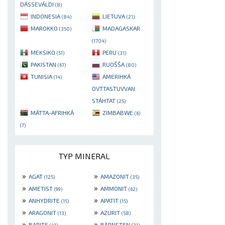
DÁSSEVÁLDI
(8)
INDONESIA
LIETUVA
(84)
(21)
MAROKKO
MADAGASKAR
(350)
(1704)
MEKSIKO
PERU
(51)
(31)
PAKISTAN
RUOŠŠA
(67)
(80)
TUNISIA
AMERIHKÁ
(14)
OVTTASTUVVAN
STÁHTAT
(25)
MÁTTA-AFRIHKÁ
ZIMBABWE
(6)
(7)
TYP MINERAL
»
»
AGAT
AMAZONIT
(125)
(35)
»
»
AMETIST
AMMONIT
(99)
(62)
»
»
ANHYDRITE
APATIT
(15)
(15)
»
»
ARAGONIT
AZURIT
(13)
(58)
»
»
BARITE
BÄRNSTEN