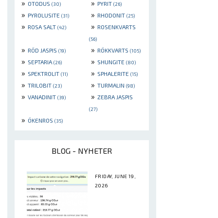
»
»
OTODUS
PYRIT
(30)
(26)
»
»
PYROLUSITE
RHODONIT
(31)
(25)
»
»
ROSA SALT
ROSENKVARTS
(42)
(56)
»
»
RÖD JASPIS
RÖKKVARTS
(19)
(105)
»
»
SEPTARIA
SHUNGITE
(26)
(80)
»
»
SPEKTROLIT
SPHALERITE
(11)
(15)
»
»
TRILOBIT
TURMALIN
(23)
(98)
»
»
VANADINIT
ZEBRA JASPIS
(39)
(27)
»
ÖKENROS
(35)
BLOG - NYHETER
FRIDAY, JUNE 19,
2026