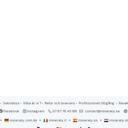
•
Sekretess
•
Vilka är vi ?
•
Retur och leverans
•
Professionell tillgång
• Rava
Facebook
Instagram
07 67 76 45 88
contact@mineraly.se
•
•
•
•
mineraly.com.de
mineraly.it
mineraly.es
mineraly.n