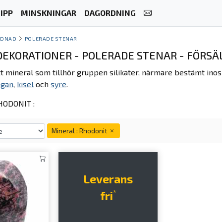
IPP
MINSKNINGAR
DAGORDNING
YDNAD
POLERADE STENAR
EKORATIONER - POLERADE STENAR - FÖRSÄL
tt mineral som tillhör gruppen silikater, närmare bestämt inos
gan
,
kisel
och
syre
.
ODONIT :
Mineral : Rhodonit
Leverans
*
fri