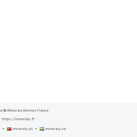
ka
&
Mineraly Rennes France
https://mineraly.fr
•
•
l
mineraly.pt
mineraly.se