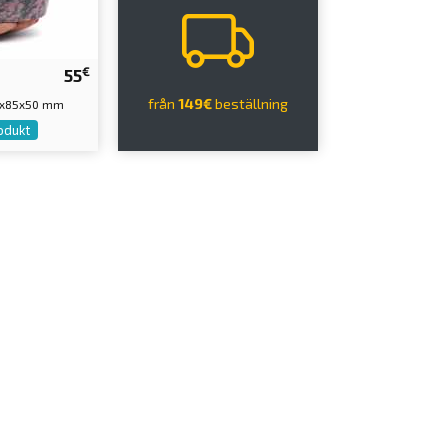
€
55
från
149€
beställning
110x85x50 mm
odukt