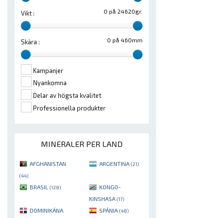
0 på 24620gr.
Vikt :
0 på 460mm
Skära :
Kampanjer
Nyankomna
Delar av högsta kvalitet
Professionella produkter
MINERALER PER LAND
AFGHANISTAN
ARGENTINA
(21)
(44)
BRASIL
KONGO-
(128)
KINSHASA
(17)
DOMINIKÁNA
SPÁNIA
(48)