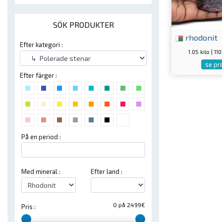
SÖK PRODUKTER
rhodonit
Efter kategori :
1.05 kilo | 
se pr
Efter färger :
På en period :
Med mineral :
Efter land :
0 på 2499€
Pris :