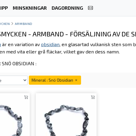
IPP
MINSKNINGAR
DAGORDNING
YCKEN
ARMBAND
MYCKEN - ARMBAND - FÖRSÄLJNING AV DE S
n
är en variation av
obsidian
, en glasartad vulkanisk sten som b
en med vita eller grå fläckar, vilket gav den dess namn.
SNÖ OBSIDIAN :
Mineral : Snö Obsidian