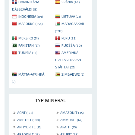
DOMINIKÁNA
SPÁNIA
(48)
DÁSSEVÁLDI
(8)
INDONESIA
LIETUVA
(84)
(21)
MAROKKO
MADAGASKAR
(354)
(1717)
MEKSIKO
PERU
(51)
(32)
PAKISTAN
RUOŠŠA
(67)
(80)
TUNISIA
AMERIHKÁ
(14)
OVTTASTUVVAN
STÁHTAT
(25)
MÁTTA-AFRIHKÁ
ZIMBABWE
(6)
(7)
TYP MINERAL
»
»
AGAT
AMAZONIT
(125)
(35)
»
»
AMETIST
AMMONIT
(100)
(64)
»
»
ANHYDRITE
APATIT
(15)
(15)
»
»
ARAGONIT
AZURIT
(13)
(58)