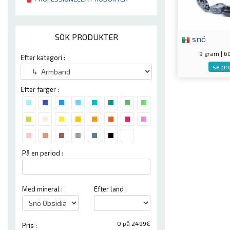
SÖK PRODUKTER
snö
9 gram | 
Efter kategori :
se pr
Efter färger :
På en period :
Med mineral :
Efter land :
0 på 2499€
Pris :