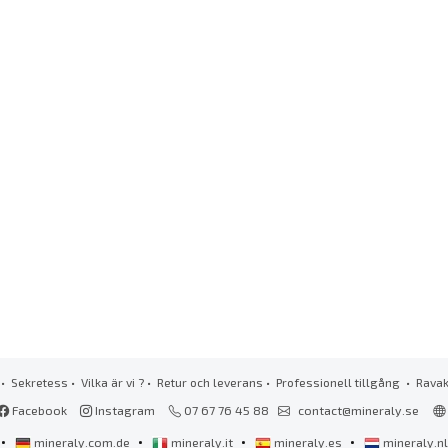
•
Sekretess
•
Vilka är vi ?
•
Retur och leverans
•
Professionell tillgång
• Rava
Facebook
Instagram
07 67 76 45 88
contact@mineraly.se
•
•
•
•
mineraly.com.de
mineraly.it
mineraly.es
mineraly.n