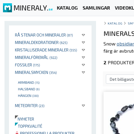
MINERALY.
KATALOG
SAMLINGAR
VIDEOKL
se
KATALOG
SM
MINERALS
RÅ STENAR OCH MINERALER
(87)
MINERALDEKORATIONER
(625)
Snow
obsidia
KRISTALLISERADE MINERALER
färg är avbrut
(555)
MINERALFÖREMÅL
(922)
2
PRODUKTER 
FOSSILER
(175)
MINERALSMYCKEN
(354)
ARMBAND
(15)
HALSBAND
(9)
HÄNGEN
(330)
METEORITER
(23)
NYHETER
TOPPKVALITÉ
PROFESSIONELLA PRODUKTER