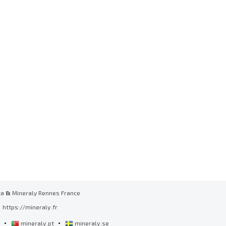
ka
&
Mineraly Rennes France
https://mineraly.fr
•
•
l
mineraly.pt
mineraly.se