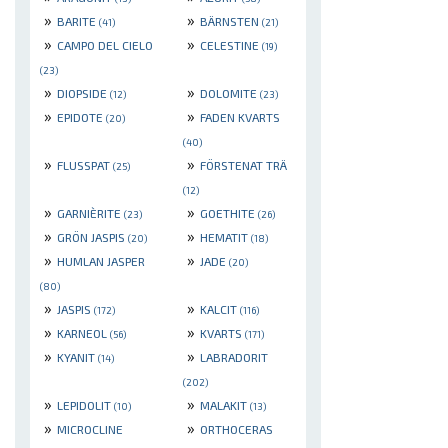
»
»
BARITE
BÄRNSTEN
(41)
(21)
»
»
CAMPO DEL CIELO
CELESTINE
(19)
(23)
»
»
DIOPSIDE
DOLOMITE
(12)
(23)
»
»
EPIDOTE
FADEN KVARTS
(20)
(40)
»
»
FLUSSPAT
FÖRSTENAT TRÄ
(25)
(12)
»
»
GARNIÈRITE
GOETHITE
(23)
(26)
»
»
GRÖN JASPIS
HEMATIT
(20)
(18)
»
»
HUMLAN JASPER
JADE
(20)
(80)
»
»
JASPIS
KALCIT
(172)
(116)
»
»
KARNEOL
KVARTS
(56)
(171)
»
»
KYANIT
LABRADORIT
(14)
(202)
»
»
LEPIDOLIT
MALAKIT
(10)
(13)
»
»
MICROCLINE
ORTHOCERAS