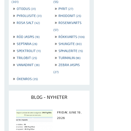
(301)
(55)
»
»
OTODUS
PYRIT
(31)
(27)
»
»
PYROLUSITE
RHODONIT
(31)
(25)
»
»
ROSA SALT
ROSENKVARTS
(42)
(57)
»
»
RÖD JASPIS
RÖKKVARTS
(19)
(106)
»
»
SEPTARIA
SHUNGITE
(26)
(80)
»
»
SPEKTROLIT
SPHALERITE
(11)
(15)
»
»
TRILOBIT
TURMALIN
(25)
(99)
»
»
VANADINIT
ZEBRA JASPIS
(39)
(27)
»
ÖKENROS
(35)
BLOG - NYHETER
FRIDAY, JUNE 19,
2026