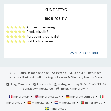
KUNDBETYG
100% POSITIV
Allmän utvärdering
Produktkvalité
Förpackning och paket
Frakt och leverans
LÄS ALLA RECENSIONER ...
CGV
•
Rättsligt meddelande
•
Sekretess
•
Vilka är vi ?
•
Retur och
leverans
•
Professionell tillgång
• Ravaka
&
Mineraly Rennes France
Blog Mineraly
Facebook
Instagram
07 67 76 45 88
contact@mineraly.se
https://mineraly.fr
•
•
•
mineraly.fr
mineraly.co.uk
mineraly.com.de
•
•
•
•
mineraly.it
mineraly.es
mineraly.nl
mineraly.pt
mineraly.se