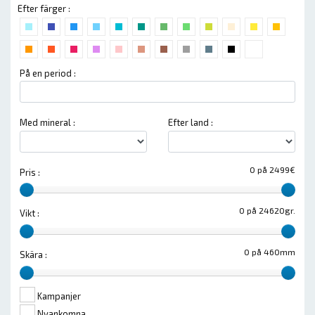
Efter färger :
På en period :
Med mineral :
Efter land :
0 på 2499€
Pris :
0 på 24620gr.
Vikt :
0 på 460mm
Skära :
Kampanjer
Nyankomna