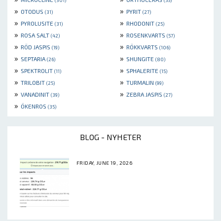
(301)
(55)
»
»
OTODUS
PYRIT
(31)
(27)
»
»
PYROLUSITE
RHODONIT
(31)
(25)
»
»
ROSA SALT
ROSENKVARTS
(42)
(57)
»
»
RÖD JASPIS
RÖKKVARTS
(19)
(106)
»
»
SEPTARIA
SHUNGITE
(26)
(80)
»
»
SPEKTROLIT
SPHALERITE
(11)
(15)
»
»
TRILOBIT
TURMALIN
(25)
(99)
»
»
VANADINIT
ZEBRA JASPIS
(39)
(27)
»
ÖKENROS
(35)
BLOG - NYHETER
FRIDAY, JUNE 19, 2026