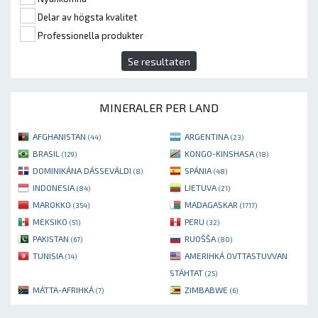
Delar av högsta kvalitet
Professionella produkter
Se resultaten
MINERALER PER LAND
AFGHANISTAN
ARGENTINA
(44)
(23)
BRASIL
KONGO-KINSHASA
(129)
(18)
DOMINIKÁNA DÁSSEVÁLDI
SPÁNIA
(8)
(48)
INDONESIA
LIETUVA
(84)
(21)
MAROKKO
MADAGASKAR
(354)
(1717)
MEKSIKO
PERU
(51)
(32)
PAKISTAN
RUOŠŠA
(67)
(80)
TUNISIA
AMERIHKÁ OVTTASTUVVAN
(14)
STÁHTAT
(25)
MÁTTA-AFRIHKÁ
ZIMBABWE
(7)
(6)