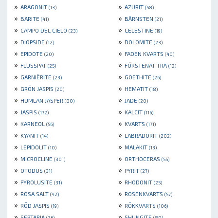
»
»
ARAGONIT
AZURIT
(13)
(58)
»
»
BARITE
BÄRNSTEN
(41)
(21)
»
»
CAMPO DEL CIELO
CELESTINE
(23)
(19)
»
»
DIOPSIDE
DOLOMITE
(12)
(23)
»
»
EPIDOTE
FADEN KVARTS
(20)
(40)
»
»
FLUSSPAT
FÖRSTENAT TRÄ
(25)
(12)
»
»
GARNIÈRITE
GOETHITE
(23)
(26)
»
»
GRÖN JASPIS
HEMATIT
(20)
(18)
»
»
HUMLAN JASPER
JADE
(80)
(20)
»
»
JASPIS
KALCIT
(172)
(116)
»
»
KARNEOL
KVARTS
(56)
(171)
»
»
KYANIT
LABRADORIT
(14)
(202)
»
»
LEPIDOLIT
MALAKIT
(10)
(13)
»
»
MICROCLINE
ORTHOCERAS
(301)
(55)
»
»
OTODUS
PYRIT
(31)
(27)
»
»
PYROLUSITE
RHODONIT
(31)
(25)
»
»
ROSA SALT
ROSENKVARTS
(42)
(57)
»
»
RÖD JASPIS
RÖKKVARTS
(19)
(106)
»
»
SEPTARIA
SHUNGITE
(26)
(80)