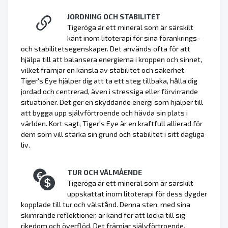
JORDNING OCH STABILITET
Tigeröga är ett mineral som är särskilt
känt inom litoterapi för sina förankrings-
och stabilitetsegenskaper. Det används ofta för att
hjälpa till att balansera energierna i kroppen och sinnet,
vilket främjar en känsla av stabilitet och säkerhet.
Tiger's Eye hjälper dig att ta ett steg tillbaka, hålla dig
jordad och centrerad, även i stressiga eller förvirrande
situationer. Det ger en skyddande energi som hjälper till
att bygga upp självförtroende och hävda sin plats i
världen. Kort sagt, Tiger's Eye är en kraftfull allierad för
dem som vill stärka sin grund och stabilitet i sitt dagliga
liv.
TUR OCH VÄLMÅENDE
Tigeröga är ett mineral som är särskilt
uppskattat inom litoterapi för dess dygder
kopplade till tur och välstånd. Denna sten, med sina
skimrande reflektioner, är känd för att locka till sig
rikedom och överflöd. Det främjar självförtroende,