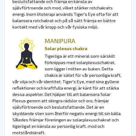
beslutsfattande och främja en känsla av
självförtroende och mod, vilket stärker rotchakrats
energi. Inom litoterapi används Tiger's Eye ofta för att
balansera rotchakrat och på så sätt främja en bättre
kontakt med vår kropp och vår fysiska miljö.
MANIPURA
Solar plexus chakra
Tigeröga är ett mineral som särskilt
förknippas med solarplexuschakrat,
som ligger i mitten av buken. Detta
chakra är sätet för vår personliga kraft,
vår vilja och vår identitet. Tiger's Eye, med sina gyllene
reflektioner och kraftfulla energi, är känt för att stärka
dessa aspekter. Det hjälper till att balansera Solar
Plexus genom att skingra rädslor och oro, främjar
självförtroende och beslutsfattande. Det är en
skyddande sten som återför negativ energi till sin källa.
Således främjar föreningen av solarplexuschakrat och
tigerögat en känsla av personlig kraft, mod och
motståndskraft.