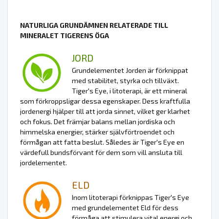
NATURLIGA GRUNDÄMNEN RELATERADE TILL
MINERALET TIGERENS ÖGA
JORD
Grundelementet Jorden är förknippat
med stabilitet, styrka och tillväxt.
Tiger's Eye, i litoterapi, är ett mineral
som förkroppsligar dessa egenskaper. Dess kraftfulla
jordenergi hjälper till att jorda sinnet, vilket ger klarhet
och fokus. Det främjar balans mellan jordiska och
himmelska energier, stärker självförtroendet och
förmågan att fatta beslut. Således är Tiger's Eye en
värdefull bundsförvant för dem som vill ansluta till
jordelementet.
ELD
Inom litoterapi förknippas Tiger's Eye
med grundelementet Eld för dess
förmåga att stimulera vital energi och