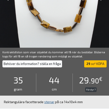
Kontraktsfoton som visar objektet du kommer att få när du beställer. Bilderna
togs för att få en så trogen rendering som möjligt av objektet.
Behöver du information? ställa en fråga
29
KÖPA
€
.90
35
44
29
€
.90
gram
cm
För dyr ?
Rektangulära facetterade
stenar
på ca 14x10x4 mm