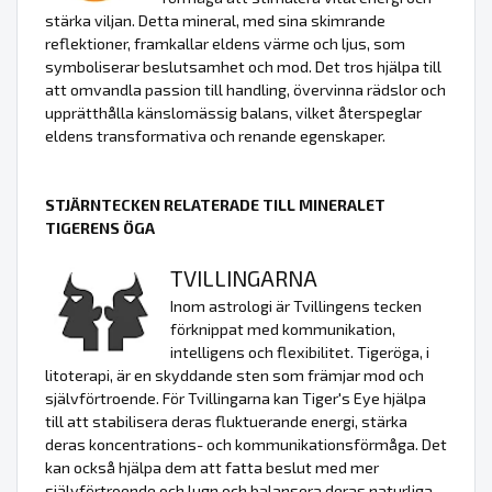
stärka viljan. Detta mineral, med sina skimrande
reflektioner, framkallar eldens värme och ljus, som
symboliserar beslutsamhet och mod. Det tros hjälpa till
att omvandla passion till handling, övervinna rädslor och
upprätthålla känslomässig balans, vilket återspeglar
eldens transformativa och renande egenskaper.
STJÄRNTECKEN RELATERADE TILL MINERALET
TIGERENS ÖGA
TVILLINGARNA
Inom astrologi är Tvillingens tecken
förknippat med kommunikation,
intelligens och flexibilitet. Tigeröga, i
litoterapi, är en skyddande sten som främjar mod och
självförtroende. För Tvillingarna kan Tiger's Eye hjälpa
till att stabilisera deras fluktuerande energi, stärka
deras koncentrations- och kommunikationsförmåga. Det
kan också hjälpa dem att fatta beslut med mer
självförtroende och lugn och balansera deras naturliga