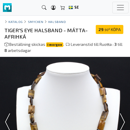
SE
KATALOG
SMYCKEN
HALSBAND
TIGER'S EYE HALSBAND - MÁTTA-
29
KÖPA
€
.90
AFRIHKÁ
Beställning skickas
.
Leveranstid till Ruoŧŧa :
3
till
i morgon
8
arbetsdagar