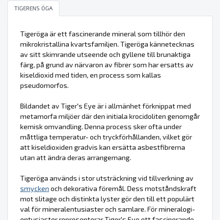
TIGERENS ÖGA
Tigeröga är ett fascinerande mineral som tillhör den
mikrokristallina kvartsfamiljen. Tigeröga kännetecknas
av sitt skimrande utseende och gyllene till brunaktiga
färg, på grund av närvaron av fibrer som har ersatts av
kiseldioxid med tiden, en process som kallas
pseudomorfos.
Bildandet av Tiger's Eye är i allmänhet förknippat med
metamorfa miljöer där den initiala krocidoliten genomgår
kemisk omvandling. Denna process sker ofta under
måttliga temperatur- och tryckförhållanden, vilket gör
att kiseldioxiden gradvis kan ersätta asbestfibrerna
utan att ändra deras arrangemang.
Tigeröga används i stor utsträckning vid tillverkning av
smycken
och dekorativa föremål. Dess motståndskraft
mot slitage och distinkta lyster gör den till ett populärt
val för mineralentusiaster och samlare. För mineralogi-
entusiaster representerar Tiger's Eye ett fascinerande