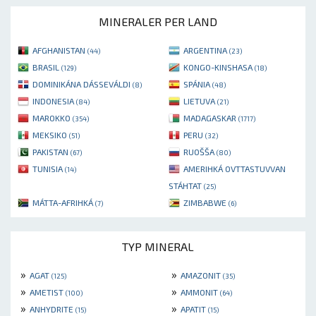
MINERALER PER LAND
AFGHANISTAN
ARGENTINA
(44)
(23)
BRASIL
KONGO-KINSHASA
(129)
(18)
DOMINIKÁNA DÁSSEVÁLDI
SPÁNIA
(8)
(48)
INDONESIA
LIETUVA
(84)
(21)
MAROKKO
MADAGASKAR
(354)
(1717)
MEKSIKO
PERU
(51)
(32)
PAKISTAN
RUOŠŠA
(67)
(80)
TUNISIA
AMERIHKÁ OVTTASTUVVAN
(14)
STÁHTAT
(25)
MÁTTA-AFRIHKÁ
ZIMBABWE
(7)
(6)
TYP MINERAL
»
»
AGAT
AMAZONIT
(125)
(35)
»
»
AMETIST
AMMONIT
(100)
(64)
»
»
ANHYDRITE
APATIT
(15)
(15)