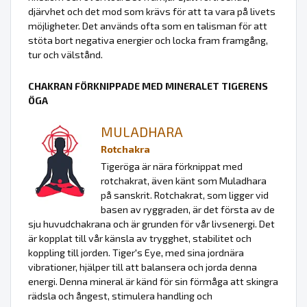
djärvhet och det mod som krävs för att ta vara på livets
möjligheter. Det används ofta som en talisman för att
stöta bort negativa energier och locka fram framgång,
tur och välstånd.
CHAKRAN FÖRKNIPPADE MED MINERALET TIGERENS
ÖGA
MULADHARA
Rotchakra
Tigeröga är nära förknippat med
rotchakrat, även känt som Muladhara
på sanskrit. Rotchakrat, som ligger vid
basen av ryggraden, är det första av de
sju huvudchakrana och är grunden för vår livsenergi. Det
är kopplat till vår känsla av trygghet, stabilitet och
koppling till jorden. Tiger's Eye, med sina jordnära
vibrationer, hjälper till att balansera och jorda denna
energi. Denna mineral är känd för sin förmåga att skingra
rädsla och ångest, stimulera handling och