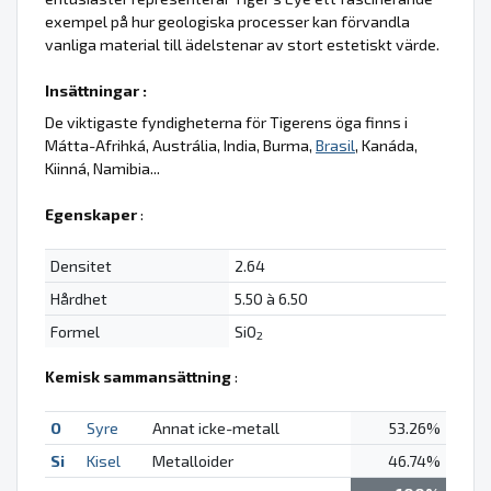
exempel på hur geologiska processer kan förvandla
vanliga material till ädelstenar av stort estetiskt värde.
Insättningar :
De viktigaste fyndigheterna för Tigerens öga finns i
Mátta-Afrihká, Austrália, India, Burma,
Brasil
, Kanáda,
Kiinná, Namibia...
Egenskaper
:
Densitet
2.64
Hårdhet
5.50 à 6.50
Formel
SiO
2
Kemisk sammansättning
:
O
Syre
Annat icke-metall
53.26%
Si
Kisel
Metalloider
46.74%