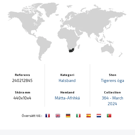
Referens
Kategori
Sten
240212845
Halsband
Tigerens öga
Skära mm
Hemland
Collection
440x10x4
Mátta-Afrihká
364 - March
2024
:
Översätt till