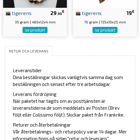
€
€
tigerens
29
tigerens
19
.90
35 gram | 460x12x4 mm
70 gram | 135x10x25 mm
se produkt
se produkt
RETUR OCH LEVERANS
Leveranstider
Dina beställningar skickas vanligtvis samma dag som
beställningen och senast efter tre arbetsdagar.
Leverans fördröjning
När paketet har tagits om av posttjänsten är
leveranstiderna de som meddelats av Posten (Brev
följt eller Colissimo följt). Skickar paket från Frankrike.
Returer och återbetalningar
Vår återbetalnings- och returpolicy varar 14 dagar. Mer
information finns på sidan "retur och leverans".