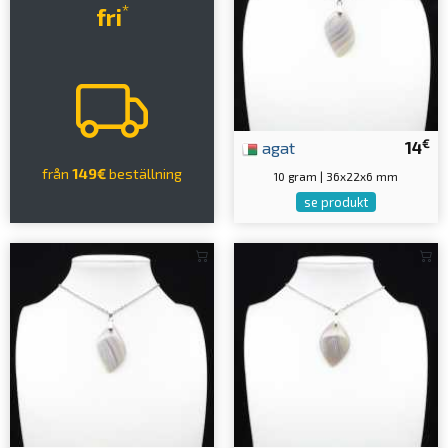
*
fri
€
agat
14
från
149€
beställning
10 gram | 36x22x6 mm
se produkt