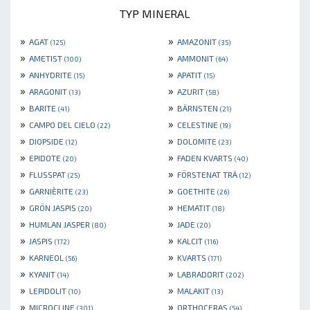
TYP MINERAL
»
»
AGAT
AMAZONIT
(125)
(35)
»
»
AMETIST
AMMONIT
(100)
(64)
»
»
ANHYDRITE
APATIT
(15)
(15)
»
»
ARAGONIT
AZURIT
(13)
(58)
»
»
BARITE
BÄRNSTEN
(41)
(21)
»
»
CAMPO DEL CIELO
CELESTINE
(22)
(19)
»
»
DIOPSIDE
DOLOMITE
(12)
(23)
»
»
EPIDOTE
FADEN KVARTS
(20)
(40)
»
»
FLUSSPAT
FÖRSTENAT TRÄ
(25)
(12)
»
»
GARNIÈRITE
GOETHITE
(23)
(26)
»
»
GRÖN JASPIS
HEMATIT
(20)
(18)
»
»
HUMLAN JASPER
JADE
(80)
(20)
»
»
JASPIS
KALCIT
(172)
(116)
»
»
KARNEOL
KVARTS
(56)
(171)
»
»
KYANIT
LABRADORIT
(14)
(202)
»
»
LEPIDOLIT
MALAKIT
(10)
(13)
»
»
MICROCLINE
ORTHOCERAS
(301)
(54)