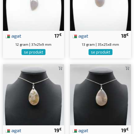
€
€
agat
17
agat
18
12 gram | 37x21x9 mm
13 gram | 35x25x8 mm
se produkt
se produkt
€
€
agat
19
agat
19