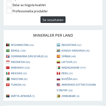
Delar av högsta kvalitet
Professionella produkter
Se resultaten
MINERALER PER LAND
AFGHANISTAN
ARGENTINA
(44)
(22)
BRASIL
KONGO-KINSHASA
(129)
(18)
DOMINIKÁNA DÁSSEVÁLDI
SPÁNIA
(8)
(48)
INDONESIA
LIETUVA
(84)
(21)
MAROKKO
MADAGASKAR
(353)
(1717)
MEKSIKO
PERU
(51)
(31)
PAKISTAN
RUOŠŠA
(67)
(80)
TUNISIA
AMERIHKÁ OVTTASTUVVAN
(14)
STÁHTAT
(25)
MÁTTA-AFRIHKÁ
ZIMBABWE
(7)
(6)