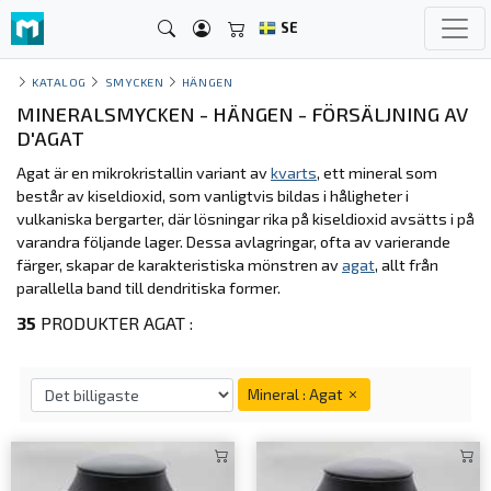
SE
KATALOG
SMYCKEN
HÄNGEN
MINERALSMYCKEN - HÄNGEN - FÖRSÄLJNING AV
D'AGAT
Agat är en mikrokristallin variant av
kvarts
, ett mineral som
består av kiseldioxid, som vanligtvis bildas i håligheter i
vulkaniska bergarter, där lösningar rika på kiseldioxid avsätts i på
varandra följande lager. Dessa avlagringar, ofta av varierande
färger, skapar de karakteristiska mönstren av
agat
, allt från
parallella band till dendritiska former.
35
PRODUKTER AGAT :
Mineral : Agat