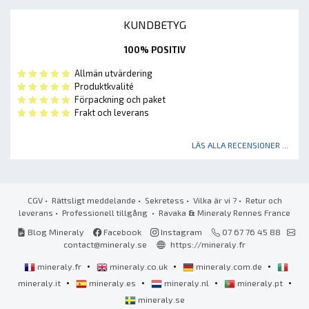
KUNDBETYG
100% POSITIV
Allmän utvärdering
Produktkvalité
Förpackning och paket
Frakt och leverans
LÄS ALLA RECENSIONER ...
CGV
•
Rättsligt meddelande
•
Sekretess
•
Vilka är vi ?
•
Retur och
leverans
•
Professionell tillgång
• Ravaka
&
Mineraly Rennes France
Blog Mineraly
Facebook
Instagram
07 67 76 45 88
contact@mineraly.se
https://mineraly.fr
•
•
•
mineraly.fr
mineraly.co.uk
mineraly.com.de
•
•
•
•
mineraly.it
mineraly.es
mineraly.nl
mineraly.pt
mineraly.se