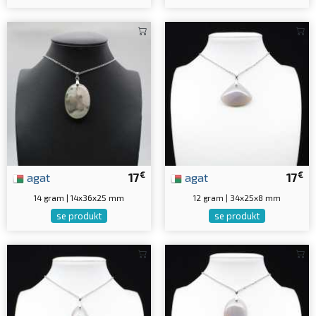
€
€
agat
17
agat
17
14 gram | 14x36x25 mm
12 gram | 34x25x8 mm
se produkt
se produkt