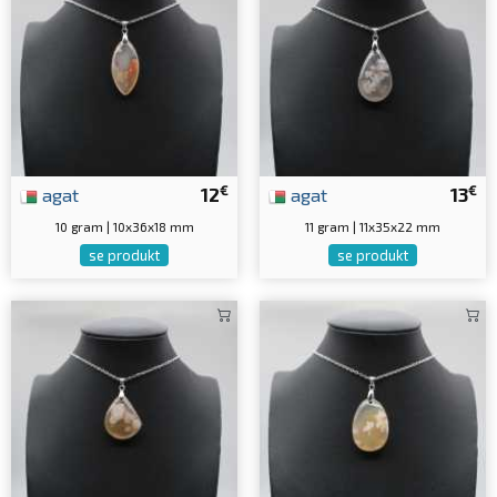
€
€
agat
12
agat
13
10 gram | 10x36x18 mm
11 gram | 11x35x22 mm
se produkt
se produkt