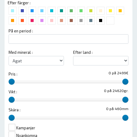
Efter färger :
På en period :
Med mineral :
Efter land :
0 på 2499€
Pris :
0 på 24620gr.
Vikt :
0 på 460mm
Skära :
Kampanjer
Nyankomna