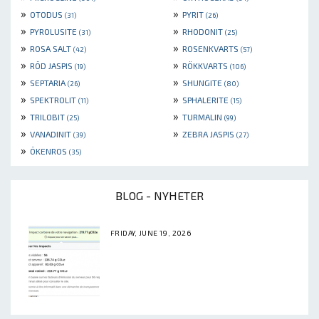
»
»
OTODUS
PYRIT
(31)
(26)
»
»
PYROLUSITE
RHODONIT
(31)
(25)
»
»
ROSA SALT
ROSENKVARTS
(42)
(57)
»
»
RÖD JASPIS
RÖKKVARTS
(19)
(106)
»
»
SEPTARIA
SHUNGITE
(26)
(80)
»
»
SPEKTROLIT
SPHALERITE
(11)
(15)
»
»
TRILOBIT
TURMALIN
(25)
(99)
»
»
VANADINIT
ZEBRA JASPIS
(39)
(27)
»
ÖKENROS
(35)
BLOG - NYHETER
FRIDAY, JUNE 19, 2026