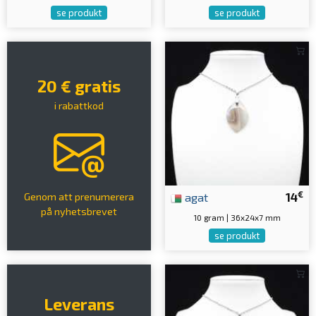
se produkt
se produkt
20 € gratis
i rabattkod
€
agat
14
Genom att prenumerera
på nyhetsbrevet
10 gram | 36x24x7 mm
se produkt
Leverans