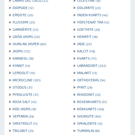
CAMPO DEL CIELO
CELESTINE
(22)
(19)
»
»
DIOPSIDE
DOLOMITE
(12)
(23)
»
»
EPIDOTE
FADEN KVARTS
(20)
(40)
»
»
FLUSSPAT
FÖRSTENAT TRÄ
(25)
(12)
»
»
GARNIÈRITE
GOETHITE
(23)
(26)
»
»
GRÖN JASPIS
HEMATIT
(20)
(18)
»
»
HUMLAN JASPER
JADE
(80)
(20)
»
»
JASPIS
KALCIT
(172)
(116)
»
»
KARNEOL
KVARTS
(56)
(171)
»
»
KYANIT
LABRADORIT
(14)
(202)
»
»
LEPIDOLIT
MALAKIT
(10)
(13)
»
»
MICROCLINE
ORTHOCERAS
(301)
(54)
»
»
OTODUS
PYRIT
(31)
(26)
»
»
PYROLUSITE
RHODONIT
(31)
(25)
»
»
ROSA SALT
ROSENKVARTS
(42)
(57)
»
»
RÖD JASPIS
RÖKKVARTS
(19)
(106)
»
»
SEPTARIA
SHUNGITE
(26)
(80)
»
»
SPEKTROLIT
SPHALERITE
(11)
(15)
»
»
TRILOBIT
TURMALIN
(25)
(99)