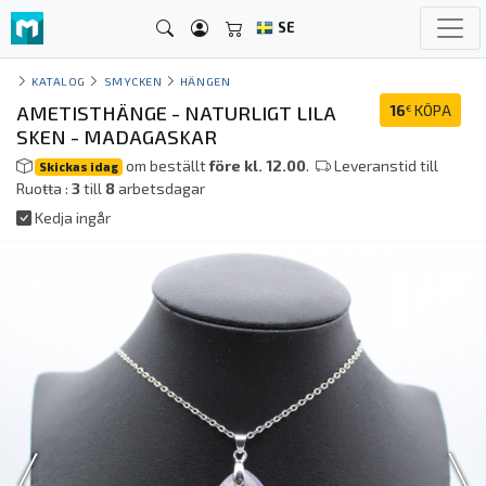
SE
KATALOG
SMYCKEN
HÄNGEN
AMETISTHÄNGE - NATURLIGT LILA
16
KÖPA
€
SKEN - MADAGASKAR
om beställt
före kl. 12.00
.
Leveranstid till
Skickas idag
Ruoŧŧa :
3
till
8
arbetsdagar
Kedja ingår