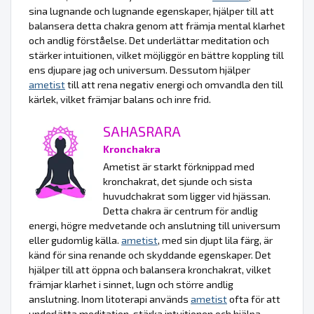
sina lugnande och lugnande egenskaper, hjälper till att
balansera detta chakra genom att främja mental klarhet
och andlig förståelse. Det underlättar meditation och
stärker intuitionen, vilket möjliggör en bättre koppling till
ens djupare jag och universum. Dessutom hjälper
ametist
till att rena negativ energi och omvandla den till
kärlek, vilket främjar balans och inre frid.
SAHASRARA
Kronchakra
Ametist är starkt förknippad med
kronchakrat, det sjunde och sista
huvudchakrat som ligger vid hjässan.
Detta chakra är centrum för andlig
energi, högre medvetande och anslutning till universum
eller gudomlig källa.
ametist
, med sin djupt lila färg, är
känd för sina renande och skyddande egenskaper. Det
hjälper till att öppna och balansera kronchakrat, vilket
främjar klarhet i sinnet, lugn och större andlig
anslutning. Inom litoterapi används
ametist
ofta för att
underlätta meditation, stärka intuitionen och hjälpa