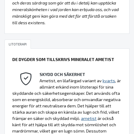
och deras särdrag som gör att du i detalj kan upptäcka
mineralskönheten i vad jorden kan erbjuda oss, och vad
mänskligt geni kan göra med det för att förstå orsaken
till dess existens.
LITOTERAPI
DE DYGDER SOM TILLSKRIVS MINERALET AMETIST
SKYDD OCH SÄKERHET
Ametist, en lilafärgad variant av
kvarts
, är
allmänt erkänd inom litoterapi för sina
skyddande och säkerhetsegenskaper. Det används ofta
som en energisköld, absorberar och omvandlar negativa
energier för att neutralisera dem. Det hjälper till att
stärka auran och skapa en känsla av lugn och frid, vilket
främjar en säker och skyddad miljö.
ametist
är också
känt för att hjälpa till att skydda mot sömnlöshet och
mardrömmar, vilket ger en lugn sömn. Dessutom