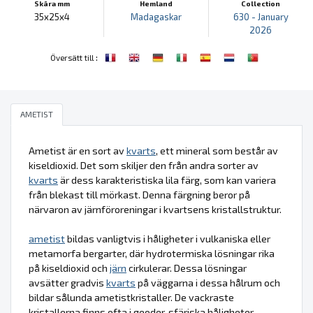
Skära mm
Hemland
Collection
35x25x4
Madagaskar
630 - January
2026
:
Översätt till
AMETIST
Ametist är en sort av
kvarts
, ett mineral som består av
kiseldioxid. Det som skiljer den från andra sorter av
kvarts
är dess karakteristiska lila färg, som kan variera
från blekast till mörkast. Denna färgning beror på
närvaron av järnföroreningar i kvartsens kristallstruktur.
ametist
bildas vanligtvis i håligheter i vulkaniska eller
metamorfa bergarter, där hydrotermiska lösningar rika
på kiseldioxid och
järn
cirkulerar. Dessa lösningar
avsätter gradvis
kvarts
på väggarna i dessa hålrum och
bildar sålunda ametistkristaller. De vackraste
kristallerna finns ofta i geoder, sfäriska håligheter