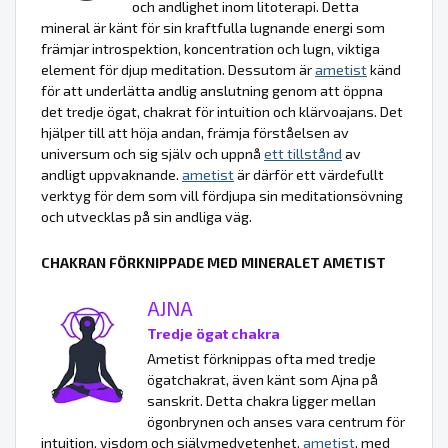
och andlighet inom litoterapi. Detta
mineral är känt för sin kraftfulla lugnande energi som
främjar introspektion, koncentration och lugn, viktiga
element för djup meditation. Dessutom är
ametist
känd
för att underlätta andlig anslutning genom att öppna
det tredje ögat, chakrat för intuition och klärvoajans. Det
hjälper till att höja andan, främja förståelsen av
universum och sig själv och uppnå
ett tillstånd
av
andligt uppvaknande.
ametist
är därför ett värdefullt
verktyg för dem som vill fördjupa sin meditationsövning
och utvecklas på sin andliga väg.
CHAKRAN FÖRKNIPPADE MED MINERALET AMETIST
AJNA
Tredje ögat chakra
Ametist förknippas ofta med tredje
ögatchakrat, även känt som Ajna på
sanskrit. Detta chakra ligger mellan
ögonbrynen och anses vara centrum för
intuition, visdom och självmedvetenhet.
ametist
, med