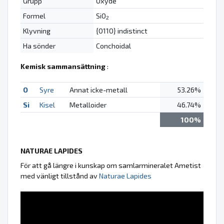
Grupp
Oxyde
Formel
SiO
2
Klyvning
{0110} indistinct
Ha sönder
Conchoidal
Kemisk sammansättning
:
O
Syre
Annat icke-metall
53.26%
Si
Kisel
Metalloider
46.74%
100%
NATURAE LAPIDES
För att gå längre i kunskap om samlarmineralet Ametist
med vänligt tillstånd av
Naturae Lapides