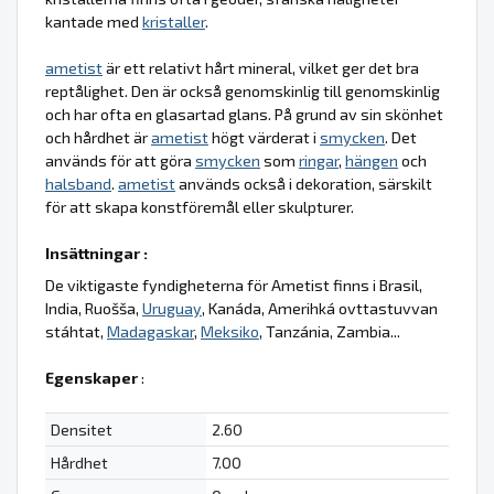
kantade med
kristaller
.
ametist
är ett relativt hårt mineral, vilket ger det bra
reptålighet. Den är också genomskinlig till genomskinlig
och har ofta en glasartad glans. På grund av sin skönhet
och hårdhet är
ametist
högt värderat i
smycken
. Det
används för att göra
smycken
som
ringar
,
hängen
och
halsband
.
ametist
används också i dekoration, särskilt
för att skapa konstföremål eller skulpturer.
Insättningar :
De viktigaste fyndigheterna för Ametist finns i Brasil,
India, Ruošša,
Uruguay
, Kanáda, Amerihká ovttastuvvan
stáhtat,
Madagaskar
,
Meksiko
, Tanzánia, Zambia...
Egenskaper
:
Densitet
2.60
Hårdhet
7.00