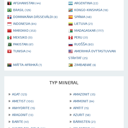
AFGHANISTAN
ARGENTINA
(44)
(22)
BRASIL
KONGO-KINSHASA
(129)
(18)
DOMINIKÁNA DÁSSEVÁLDI
SPÁNIA
(8)
(48)
INDONESIA
LIETUVA
(84)
(21)
MAROKKO
MADAGASKAR
(353)
(1717)
MEKSIKO
PERU
(51)
(31)
PAKISTAN
RUOŠŠA
(67)
(80)
TUNISIA
AMERIHKÁ OVTTASTUVVAN
(14)
STÁHTAT
(25)
MÁTTA-AFRIHKÁ
ZIMBABWE
(7)
(6)
TYP MINERAL
»
»
AGAT
AMAZONIT
(125)
(35)
»
»
AMETIST
AMMONIT
(100)
(64)
»
»
ANHYDRITE
APATIT
(15)
(15)
»
»
ARAGONIT
AZURIT
(13)
(58)
»
»
BARITE
BÄRNSTEN
(41)
(21)
»
»