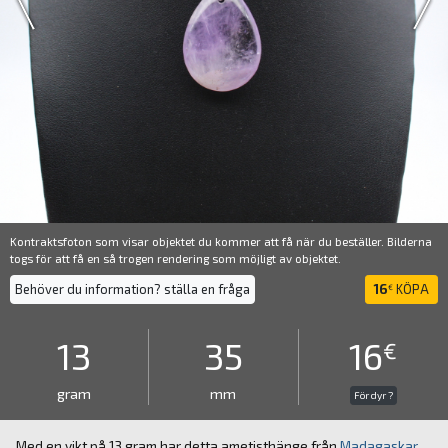
Kontraktsfoton som visar objektet du kommer att få när du beställer. Bilderna
togs för att få en så trogen rendering som möjligt av objektet.
Behöver du information? ställa en fråga
16
KÖPA
€
13
35
16
€
gram
mm
För dyr ?
Med en vikt på 13 gram har detta ametisthänge från
Madagaskar