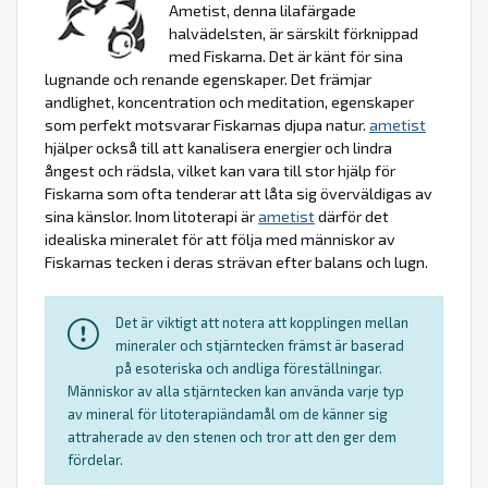
Ametist, denna lilafärgade
halvädelsten, är särskilt förknippad
med Fiskarna. Det är känt för sina
lugnande och renande egenskaper. Det främjar
andlighet, koncentration och meditation, egenskaper
som perfekt motsvarar Fiskarnas djupa natur.
ametist
hjälper också till att kanalisera energier och lindra
ångest och rädsla, vilket kan vara till stor hjälp för
Fiskarna som ofta tenderar att låta sig överväldigas av
sina känslor. Inom litoterapi är
ametist
därför det
idealiska mineralet för att följa med människor av
Fiskarnas tecken i deras strävan efter balans och lugn.
Det är viktigt att notera att kopplingen mellan
mineraler och stjärntecken främst är baserad
på esoteriska och andliga föreställningar.
Människor av alla stjärntecken kan använda varje typ
av mineral för litoterapiändamål om de känner sig
attraherade av den stenen och tror att den ger dem
fördelar.