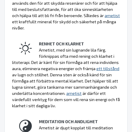
används den för att skydda resenärer och för att hjälpa
till med beslutsfattande, för att öka sinnesklarheten
och hjälpa till att bli fri från beroende. Således är
ametist
ett kraftfullt mineral för skydd och säkerhet på många
nivåer.
RENHET OCH KLARHET
Ametist, med sin lugnande lila färg,
förknippas ofta med rening och klarhet i
litoterapi. Det är känt för sin förmåga att rena individens
aura, eliminera negativa energier och främja
ett tillstånd
av lugn och stillhet. Denna sten är också känd för sin
förmåga att förbättra mental klarhet. Det hjälper till att
lugna sinnet, göra tankarna mer sammanhängande och
underlätta koncentrationen.
ametist
är därför ett
värdefullt verktyg för dem som vill rena sin energi och få
klarhet i sitt dagliga liv.
MEDITATION OCH ANDLIGHET
Ametist är djupt kopplat till meditation