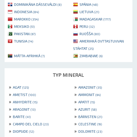
DOMINIKÁNA DÁSSEVÁLDI
SPÁNIA
(8)
(48)
INDONESIA
LIETUVA
(84)
(21)
MAROKKO
MADAGASKAR
(354)
(1717)
MEKSIKO
PERU
(51)
(32)
PAKISTAN
RUOŠŠA
(67)
(80)
TUNISIA
AMERIHKÁ OVTTASTUVVAN
(14)
STÁHTAT
(25)
MÁTTA-AFRIHKÁ
ZIMBABWE
(7)
(6)
TYP MINERAL
»
»
AGAT
AMAZONIT
(125)
(35)
»
»
AMETIST
AMMONIT
(100)
(64)
»
»
ANHYDRITE
APATIT
(15)
(15)
»
»
ARAGONIT
AZURIT
(13)
(58)
»
»
BARITE
BÄRNSTEN
(41)
(21)
»
»
CAMPO DEL CIELO
CELESTINE
(23)
(19)
»
»
DIOPSIDE
DOLOMITE
(12)
(23)