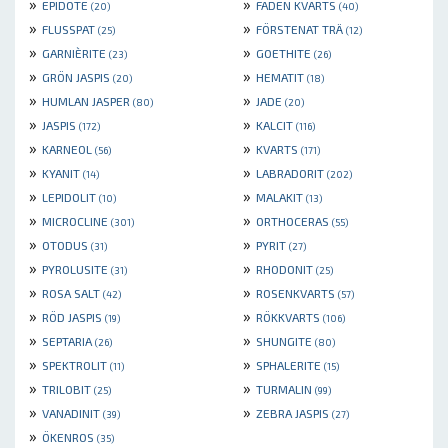
»
»
EPIDOTE
FADEN KVARTS
(20)
(40)
»
»
FLUSSPAT
FÖRSTENAT TRÄ
(25)
(12)
»
»
GARNIÈRITE
GOETHITE
(23)
(26)
»
»
GRÖN JASPIS
HEMATIT
(20)
(18)
»
»
HUMLAN JASPER
JADE
(80)
(20)
»
»
JASPIS
KALCIT
(172)
(116)
»
»
KARNEOL
KVARTS
(56)
(171)
»
»
KYANIT
LABRADORIT
(14)
(202)
»
»
LEPIDOLIT
MALAKIT
(10)
(13)
»
»
MICROCLINE
ORTHOCERAS
(301)
(55)
»
»
OTODUS
PYRIT
(31)
(27)
»
»
PYROLUSITE
RHODONIT
(31)
(25)
»
»
ROSA SALT
ROSENKVARTS
(42)
(57)
»
»
RÖD JASPIS
RÖKKVARTS
(19)
(106)
»
»
SEPTARIA
SHUNGITE
(26)
(80)
»
»
SPEKTROLIT
SPHALERITE
(11)
(15)
»
»
TRILOBIT
TURMALIN
(25)
(99)
»
»
VANADINIT
ZEBRA JASPIS
(39)
(27)
»
ÖKENROS
(35)