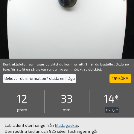
Kontraktsfoton som visar objektet du kommer att få när du beställer. Bilderna
togs för att få en så trogen rendering som möjligt av objektet.
Behöver du information? ställa en fråga
14
KÖPA
€
12
33
14
€
gram
mm
För dyr ?
Labradorit stenhänge från
Madagaskar
.
Den rostfria kedjan och 925 silver fästringen ingår.