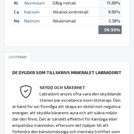
Al
Aluminium
Dålig metall
15.88%
Ca
Kalcium
Alkalisk jordmetall
8.86%
Na
Natrium
Alkalimetall
3.38%
99.99%
LITOTERAPI
DE DYGDER SOM TILLSKRIVS MINERALET LABRADORIT
SKYDD OCH SÄKERHET
Labradorit anses ofta vara den skyddande
stenen par excellence inom litoterapi. Den
är känd för sin förmåga att skapa en sköld mot negativa
energier, att skydda bärarens aura och att säkra miljön
där den finns. Det är särskilt effektivt för känsliga eller
empatiska människor, eftersom det hjälper till att
förhindra den känslomässiga och mentala trötthet som