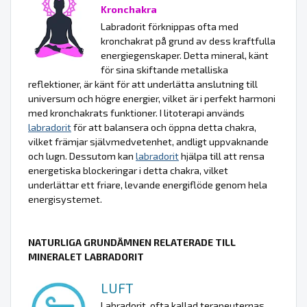
Kronchakra
Labradorit förknippas ofta med
kronchakrat på grund av dess kraftfulla
energiegenskaper. Detta mineral, känt
för sina skiftande metalliska
reflektioner, är känt för att underlätta anslutning till
universum och högre energier, vilket är i perfekt harmoni
med kronchakrats funktioner. I litoterapi används
labradorit
för att balansera och öppna detta chakra,
vilket främjar självmedvetenhet, andligt uppvaknande
och lugn. Dessutom kan
labradorit
hjälpa till att rensa
energetiska blockeringar i detta chakra, vilket
underlättar ett friare, levande energiflöde genom hela
energisystemet.
NATURLIGA GRUNDÄMNEN RELATERADE TILL
MINERALET LABRADORIT
LUFT
Labradorit, ofta kallad terapeuternas