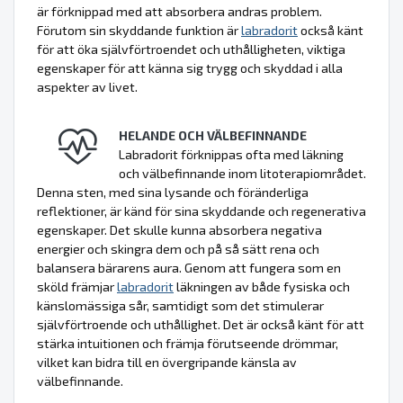
är förknippad med att absorbera andras problem.
Förutom sin skyddande funktion är
labradorit
också känt
för att öka självförtroendet och uthålligheten, viktiga
egenskaper för att känna sig trygg och skyddad i alla
aspekter av livet.
HELANDE OCH VÄLBEFINNANDE
Labradorit förknippas ofta med läkning
och välbefinnande inom litoterapiområdet.
Denna sten, med sina lysande och föränderliga
reflektioner, är känd för sina skyddande och regenerativa
egenskaper. Det skulle kunna absorbera negativa
energier och skingra dem och på så sätt rena och
balansera bärarens aura. Genom att fungera som en
sköld främjar
labradorit
läkningen av både fysiska och
känslomässiga sår, samtidigt som det stimulerar
självförtroende och uthållighet. Det är också känt för att
stärka intuitionen och främja förutseende drömmar,
vilket kan bidra till en övergripande känsla av
välbefinnande.