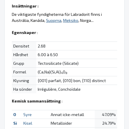
Insättningar :
De viktigaste fyndigheterna för Labradorit finns i
Austrália, Kanáda,
Suopma
,
Meksiko
, Norga...
Egenskaper
:
Densitet
2.68
Hårdhet
6.00 à 6.50
Grupp
Tectosilicate (Silicate)
Formel
(Ca,Na)(Si,Al)
O
4
8
Klyvning
{001} parfait, {010} bon, {110} distinct
Ha sönder
Irrégulière, Conchoïdale
Kemisk sammansättning
:
O
Syre
Annat icke-metall
47.09%
Si
Kisel
Metalloider
24.79%