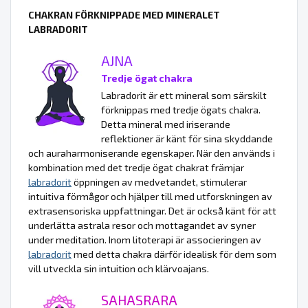
CHAKRAN FÖRKNIPPADE MED MINERALET
LABRADORIT
AJNA
Tredje ögat chakra
Labradorit är ett mineral som särskilt
förknippas med tredje ögats chakra.
Detta mineral med iriserande
reflektioner är känt för sina skyddande
och auraharmoniserande egenskaper. När den används i
kombination med det tredje ögat chakrat främjar
labradorit
öppningen av medvetandet, stimulerar
intuitiva förmågor och hjälper till med utforskningen av
extrasensoriska uppfattningar. Det är också känt för att
underlätta astrala resor och mottagandet av syner
under meditation. Inom litoterapi är associeringen av
labradorit
med detta chakra därför idealisk för dem som
vill utveckla sin intuition och klärvoajans.
SAHASRARA