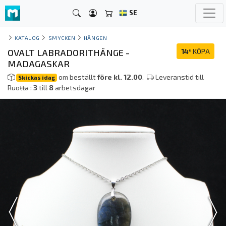
SE
KATALOG
SMYCKEN
HÄNGEN
OVALT LABRADORITHÄNGE -
14
KÖPA
€
MADAGASKAR
om beställt
före kl. 12.00
.
Leveranstid till
Skickas idag
Ruoŧŧa :
3
till
8
arbetsdagar