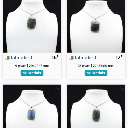
€
€
labradorit
16
labradorit
12
9 gram | 29x24x7 mm
12 gram | 27x25x10 mm
se produkt
se produkt