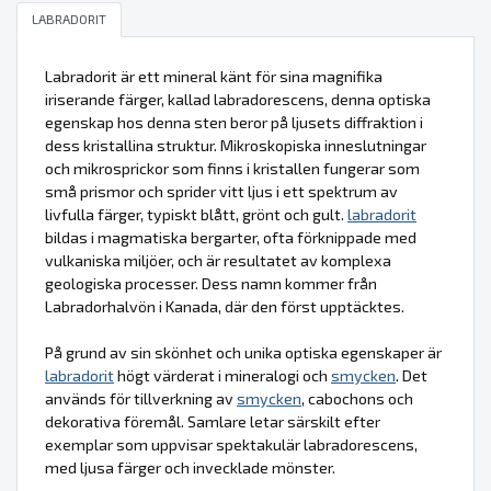
LABRADORIT
Labradorit är ett mineral känt för sina magnifika
iriserande färger, kallad labradorescens, denna optiska
egenskap hos denna sten beror på ljusets diffraktion i
dess kristallina struktur. Mikroskopiska inneslutningar
och mikrosprickor som finns i kristallen fungerar som
små prismor och sprider vitt ljus i ett spektrum av
livfulla färger, typiskt blått, grönt och gult.
labradorit
bildas i magmatiska bergarter, ofta förknippade med
vulkaniska miljöer, och är resultatet av komplexa
geologiska processer. Dess namn kommer från
Labradorhalvön i Kanada, där den först upptäcktes.
På grund av sin skönhet och unika optiska egenskaper är
labradorit
högt värderat i mineralogi och
smycken
. Det
används för tillverkning av
smycken
, cabochons och
dekorativa föremål. Samlare letar särskilt efter
exemplar som uppvisar spektakulär labradorescens,
med ljusa färger och invecklade mönster.