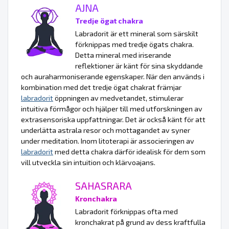
AJNA
Tredje ögat chakra
Labradorit är ett mineral som särskilt
förknippas med tredje ögats chakra.
Detta mineral med iriserande
reflektioner är känt för sina skyddande
och auraharmoniserande egenskaper. När den används i
kombination med det tredje ögat chakrat främjar
labradorit
öppningen av medvetandet, stimulerar
intuitiva förmågor och hjälper till med utforskningen av
extrasensoriska uppfattningar. Det är också känt för att
underlätta astrala resor och mottagandet av syner
under meditation. Inom litoterapi är associeringen av
labradorit
med detta chakra därför idealisk för dem som
vill utveckla sin intuition och klärvoajans.
SAHASRARA
Kronchakra
Labradorit förknippas ofta med
kronchakrat på grund av dess kraftfulla