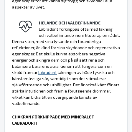
egenskaper för att känna sig trygg och skyddad i alla
aspekter av livet.
HELANDE OCH VÄLBEFINNANDE
Labradorit förknippas ofta med läkning
och välbefinnande inom litoterapiområdet.
Denna sten, med sina lysande och föränderliga
reflektioner, är känd för sina skyddande och regenerativa
egenskaper. Det skulle kunna absorbera negativa
energier och skingra dem och på så sätt rena och
balansera bärarens aura. Genom att fungera som en
sköld främjar
labradorit
läkningen av både fysiska och
känslomässiga sår, samtidigt som det stimulerar
självförtroende och uthållighet. Det är också känt för att
stärka intuitionen och främja förutseende drömmar,
vilket kan bidra till en övergripande känsla av
välbefinnande.
CHAKRAN FÖRKNIPPADE MED MINERALET
LABRADORIT