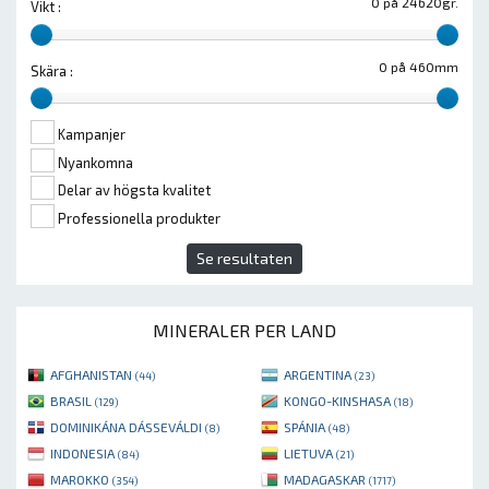
0 på 24620gr.
Vikt :
0 på 460mm
Skära :
Kampanjer
Nyankomna
Delar av högsta kvalitet
Professionella produkter
Se resultaten
MINERALER PER LAND
AFGHANISTAN
ARGENTINA
(44)
(23)
BRASIL
KONGO-KINSHASA
(129)
(18)
DOMINIKÁNA DÁSSEVÁLDI
SPÁNIA
(8)
(48)
INDONESIA
LIETUVA
(84)
(21)
MAROKKO
MADAGASKAR
(354)
(1717)