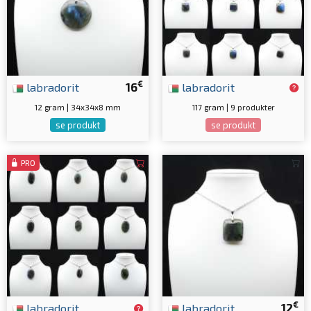
€
labradorit
16
labradorit
12 gram | 34x34x8 mm
117 gram | 9 produkter
se produkt
se produkt
PRO
€
labradorit
labradorit
12