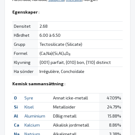
Egenskaper
:
Densitet
2.68
Hårdhet
6.00 à 6.50
Grupp
Tectosilicate (Silicate)
Formel
(Ca,Na)(Si,Al)
O
4
8
Klyvning
{001} parfait, {010} bon, {110} distinct
Ha sönder
Irrégulière, Conchoïdale
Kemisk sammansättning
:
O
Syre
Annat icke-metall
47.09%
Si
Kisel
Metalloider
24.79%
Al
Aluminium
Dålig metall
15.88%
Ca
Kalcium
Alkalisk jordmetall
8.86%
Na
Natrium
Alkalimetall
3.38%