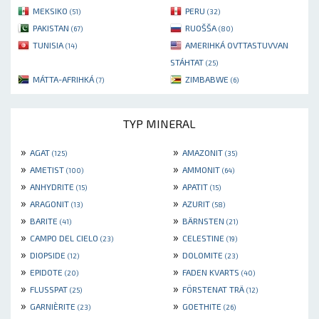
MEKSIKO
PERU
(51)
(32)
PAKISTAN
RUOŠŠA
(67)
(80)
TUNISIA
AMERIHKÁ OVTTASTUVVAN
(14)
STÁHTAT
(25)
MÁTTA-AFRIHKÁ
ZIMBABWE
(7)
(6)
TYP MINERAL
»
»
AGAT
AMAZONIT
(125)
(35)
»
»
AMETIST
AMMONIT
(100)
(64)
»
»
ANHYDRITE
APATIT
(15)
(15)
»
»
ARAGONIT
AZURIT
(13)
(58)
»
»
BARITE
BÄRNSTEN
(41)
(21)
»
»
CAMPO DEL CIELO
CELESTINE
(23)
(19)
»
»
DIOPSIDE
DOLOMITE
(12)
(23)
»
»
EPIDOTE
FADEN KVARTS
(20)
(40)
»
»
FLUSSPAT
FÖRSTENAT TRÄ
(25)
(12)
»
»
GARNIÈRITE
GOETHITE
(23)
(26)