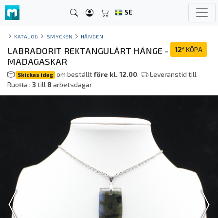
SE
KATALOG
SMYCKEN
HÄNGEN
LABRADORIT REKTANGULÄRT HÄNGE -
12
KÖPA
€
MADAGASKAR
om beställt
före kl. 12.00
.
Leveranstid till
Skickas idag
Ruoŧŧa :
3
till
8
arbetsdagar