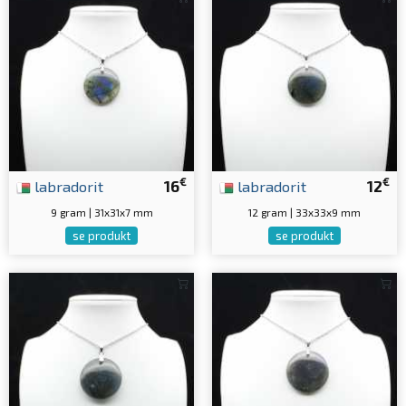
€
€
labradorit
16
labradorit
12
9 gram | 31x31x7 mm
12 gram | 33x33x9 mm
se produkt
se produkt