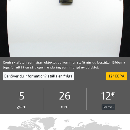
Kontraktsfoton som visar objektet du kommer att få när du beställer. Bilderna
togs för att få en så trogen rendering som möjligt av objektet.
Behöver du information? ställa en fråga
12
KÖPA
€
5
26
12
€
gram
mm
För dyr ?