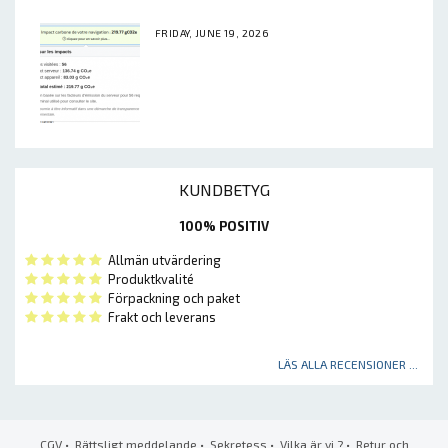
FRIDAY, JUNE 19, 2026
KUNDBETYG
100% POSITIV
Allmän utvärdering
Produktkvalité
Förpackning och paket
Frakt och leverans
LÄS ALLA RECENSIONER ...
CGV
•
Rättsligt meddelande
•
Sekretess
•
Vilka är vi ?
•
Retur och