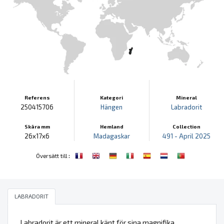
Referens
Kategori
Mineral
250415706
Hängen
Labradorit
Skära mm
Hemland
Collection
26x17x6
Madagaskar
491 - April 2025
:
Översätt till
LABRADORIT
Labradorit är ett mineral känt för sina magnifika