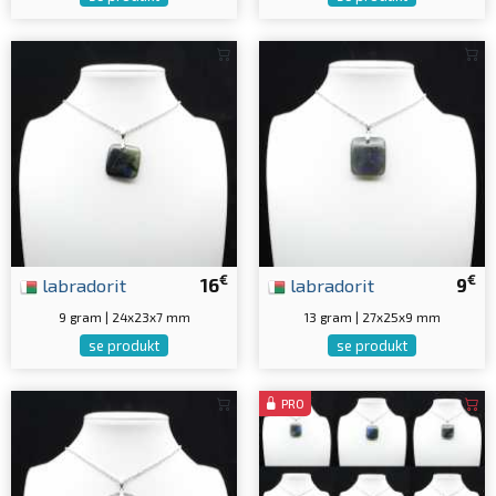
€
€
labradorit
16
labradorit
9
9 gram | 24x23x7 mm
13 gram | 27x25x9 mm
se produkt
se produkt
PRO