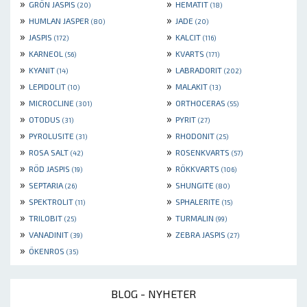
»
»
GRÖN JASPIS
HEMATIT
(20)
(18)
»
»
HUMLAN JASPER
JADE
(80)
(20)
»
»
JASPIS
KALCIT
(172)
(116)
»
»
KARNEOL
KVARTS
(56)
(171)
»
»
KYANIT
LABRADORIT
(14)
(202)
»
»
LEPIDOLIT
MALAKIT
(10)
(13)
»
»
MICROCLINE
ORTHOCERAS
(301)
(55)
»
»
OTODUS
PYRIT
(31)
(27)
»
»
PYROLUSITE
RHODONIT
(31)
(25)
»
»
ROSA SALT
ROSENKVARTS
(42)
(57)
»
»
RÖD JASPIS
RÖKKVARTS
(19)
(106)
»
»
SEPTARIA
SHUNGITE
(26)
(80)
»
»
SPEKTROLIT
SPHALERITE
(11)
(15)
»
»
TRILOBIT
TURMALIN
(25)
(99)
»
»
VANADINIT
ZEBRA JASPIS
(39)
(27)
»
ÖKENROS
(35)
BLOG - NYHETER