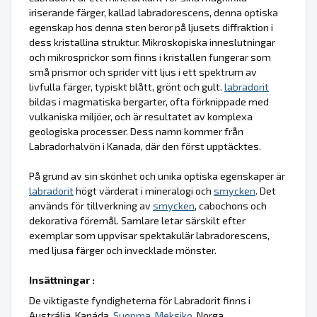
iriserande färger, kallad labradorescens, denna optiska
egenskap hos denna sten beror på ljusets diffraktion i
dess kristallina struktur. Mikroskopiska inneslutningar
och mikrosprickor som finns i kristallen fungerar som
små prismor och sprider vitt ljus i ett spektrum av
livfulla färger, typiskt blått, grönt och gult.
labradorit
bildas i magmatiska bergarter, ofta förknippade med
vulkaniska miljöer, och är resultatet av komplexa
geologiska processer. Dess namn kommer från
Labradorhalvön i Kanada, där den först upptäcktes.
På grund av sin skönhet och unika optiska egenskaper är
labradorit
högt värderat i mineralogi och
smycken
. Det
används för tillverkning av
smycken
, cabochons och
dekorativa föremål. Samlare letar särskilt efter
exemplar som uppvisar spektakulär labradorescens,
med ljusa färger och invecklade mönster.
Insättningar :
De viktigaste fyndigheterna för Labradorit finns i
Austrália, Kanáda,
Suopma
,
Meksiko
, Norga...