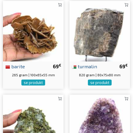
€
€
barite
69
turmalin
69
265 gram | 100x65x55 mm
820 gram | 80x75x80 mm
se produkt
se produkt