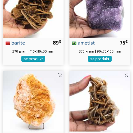
€
€
barite
89
ametist
75
370 gram | 110x110x55 mm
870 gram | 90x70x105 mm
se produkt
se produkt