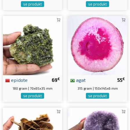
se produkt
se produkt
€
€
epidote
69
agat
55
180 gram | 70x65x35 mm
315 gram | 150x145x6 mm
se produkt
se produkt