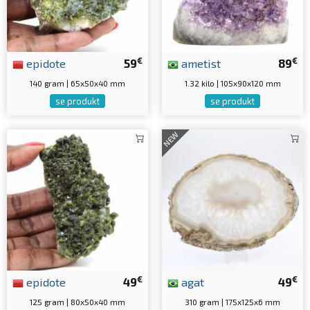
€
€
epidote
59
ametist
89
140 gram | 65x50x40 mm
1.32 kilo | 105x90x120 mm
se produkt
se produkt
NEW
€
€
epidote
49
agat
49
125 gram | 80x50x40 mm
310 gram | 175x125x6 mm