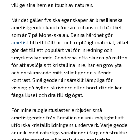
vill ge sina hem en touch av naturen.
När det gäller fysiska egenskaper är brasilianska
ametistgeoder kända för sin briljans och hårdhet,
som är 7 på Mohs-skalan. Denna hårdhet gör
ametist
till ett hållbart och reptåligt material, vilket
gör det till ett populärt val för inredning och
smyckesskapande. Geoderna, ofta skurna på mitten
för att avslöja sitt kristallina inre, har en grov yta
och en skimrande mitt, vilket ger en slående
kontrast. Små geoder är särskilt lämpliga för
visning på hyllor, skrivbord eller bord, där de kan
fånga ljuset och dra till sig ögat.
För mineralogientusiaster erbjuder små
ametistgeoder från Brasilien en unik möjlighet att
utforska kristallbildningens underverk. Varje geode
är unik, med naturliga variationer i färg och struktur
som återspeglar miljontals år av geologiska