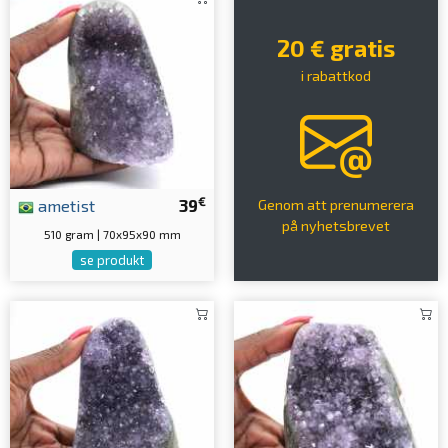
20 € gratis
i rabattkod
€
ametist
39
Genom att prenumerera
på nyhetsbrevet
510 gram | 70x95x90 mm
se produkt