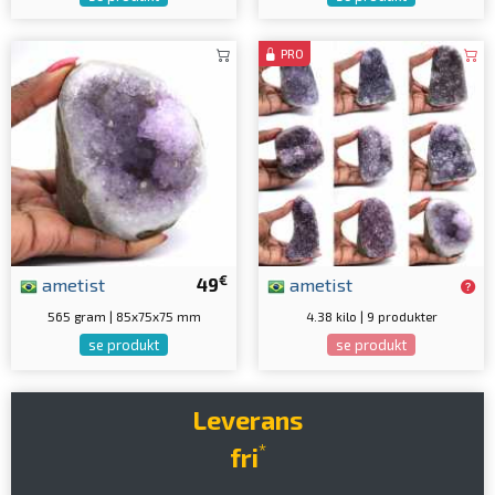
PRO
€
ametist
49
ametist
565 gram | 85x75x75 mm
4.38 kilo | 9 produkter
se produkt
se produkt
Leverans
*
fri