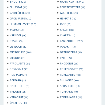
»
»
EPIDOTE
FADEN KVARTS
(20)
(40)
»
»
FLUSSPAT
FÖRSTENAT TRÄ
(25)
(12)
»
»
GARNIÈRITE
GOETHITE
(23)
(26)
»
»
GRÖN JASPIS
HEMATIT
(20)
(18)
»
»
HUMLAN JASPER
JADE
(80)
(20)
»
»
JASPIS
KALCIT
(172)
(116)
»
»
KARNEOL
KVARTS
(56)
(171)
»
»
KYANIT
LABRADORIT
(14)
(202)
»
»
LEPIDOLIT
MALAKIT
(10)
(13)
»
»
MICROCLINE
ORTHOCERAS
(301)
(55)
»
»
OTODUS
PYRIT
(31)
(27)
»
»
PYROLUSITE
RHODONIT
(31)
(25)
»
»
ROSA SALT
ROSENKVARTS
(42)
(57)
»
»
RÖD JASPIS
RÖKKVARTS
(19)
(106)
»
»
SEPTARIA
SHUNGITE
(26)
(80)
»
»
SPEKTROLIT
SPHALERITE
(11)
(15)
»
»
TRILOBIT
TURMALIN
(25)
(99)
»
»
VANADINIT
ZEBRA JASPIS
(39)
(27)
»
ÖKENROS
(35)