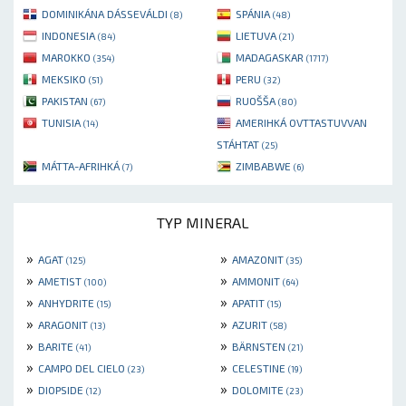
DOMINIKÁNA DÁSSEVÁLDI
SPÁNIA
(8)
(48)
INDONESIA
LIETUVA
(84)
(21)
MAROKKO
MADAGASKAR
(354)
(1717)
MEKSIKO
PERU
(51)
(32)
PAKISTAN
RUOŠŠA
(67)
(80)
TUNISIA
AMERIHKÁ OVTTASTUVVAN
(14)
STÁHTAT
(25)
MÁTTA-AFRIHKÁ
ZIMBABWE
(7)
(6)
TYP MINERAL
»
»
AGAT
AMAZONIT
(125)
(35)
»
»
AMETIST
AMMONIT
(100)
(64)
»
»
ANHYDRITE
APATIT
(15)
(15)
»
»
ARAGONIT
AZURIT
(13)
(58)
»
»
BARITE
BÄRNSTEN
(41)
(21)
»
»
CAMPO DEL CIELO
CELESTINE
(23)
(19)
»
»
DIOPSIDE
DOLOMITE
(12)
(23)