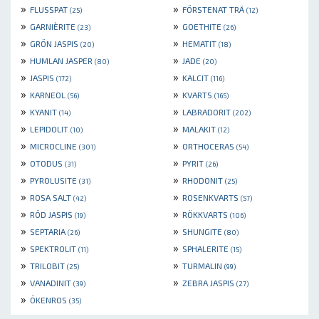
»
»
FLUSSPAT
FÖRSTENAT TRÄ
(25)
(12)
»
»
GARNIÈRITE
GOETHITE
(23)
(26)
»
»
GRÖN JASPIS
HEMATIT
(20)
(18)
»
»
HUMLAN JASPER
JADE
(80)
(20)
»
»
JASPIS
KALCIT
(172)
(116)
»
»
KARNEOL
KVARTS
(56)
(165)
»
»
KYANIT
LABRADORIT
(14)
(202)
»
»
LEPIDOLIT
MALAKIT
(10)
(12)
»
»
MICROCLINE
ORTHOCERAS
(301)
(54)
»
»
OTODUS
PYRIT
(31)
(26)
»
»
PYROLUSITE
RHODONIT
(31)
(25)
»
»
ROSA SALT
ROSENKVARTS
(42)
(57)
»
»
RÖD JASPIS
RÖKKVARTS
(19)
(106)
»
»
SEPTARIA
SHUNGITE
(26)
(80)
»
»
SPEKTROLIT
SPHALERITE
(11)
(15)
»
»
TRILOBIT
TURMALIN
(25)
(99)
»
»
VANADINIT
ZEBRA JASPIS
(39)
(27)
»
ÖKENROS
(35)