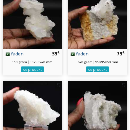
€
€
faden
39
faden
79
160 gram | 80x50x40 mm
240 gram | 95x95x60 mm
se produkt
se produkt