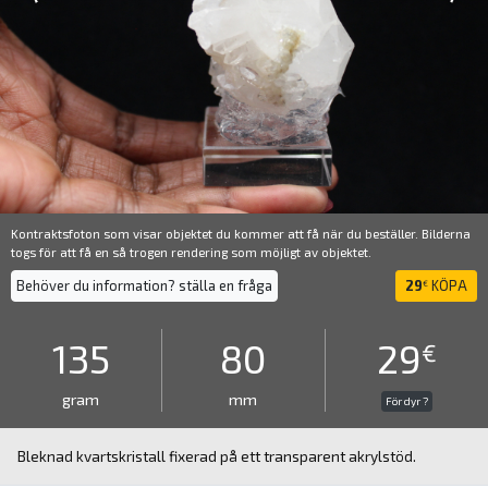
Kontraktsfoton som visar objektet du kommer att få när du beställer. Bilderna
togs för att få en så trogen rendering som möjligt av objektet.
Behöver du information? ställa en fråga
29
KÖPA
€
135
80
29
€
gram
mm
För dyr ?
Bleknad kvartskristall fixerad på ett transparent akrylstöd.