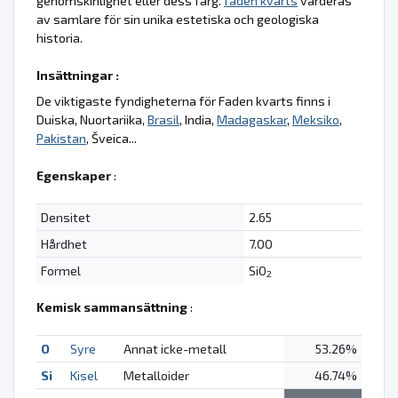
genomskinlighet eller dess färg.
faden kvarts
värderas
av samlare för sin unika estetiska och geologiska
historia.
Insättningar :
De viktigaste fyndigheterna för Faden kvarts finns i
Duiska, Nuortariika,
Brasil
, India,
Madagaskar
,
Meksiko
,
Pakistan
, Šveica...
Egenskaper
:
Densitet
2.65
Hårdhet
7.00
Formel
SiO
2
Kemisk sammansättning
:
O
Syre
Annat icke-metall
53.26%
Si
Kisel
Metalloider
46.74%