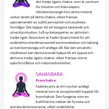
det tredje ögats chakra, som är centrum
för intuition och klärvoajans.
Vibrationsenergin hos detta mineral
verkar direkt på detta chakra, vilket främjar
uppvaknandet av subtil perception och psykiska
förmågor. Det hjälper till att klargöra tänkande och
utveckla intuition, två nyckelaspekter av aktivitet i
tredje ögat. Dessutom är Faden Quartz känd för att
underlätta interdimensionell kommunikation och läkning
av känslomässiga och andliga sår. När den används i
meditation kan denna kristall hjälpa till att öppna och
aktivera tredje ögats chakra, vilket främjar större
självförståelse och miljömedvetenhet.
SAHASRARA
Kronchakra
Fadenkvarts är ett mycket andligt
mineral som är exceptionellt kopplat till
kronchakrat. Den fungerar som en
kraftfull bro mellan de fysiska och
astrala dimensionerna, vilket underlättar