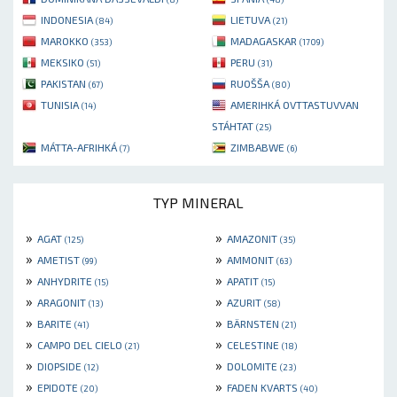
INDONESIA
LIETUVA
(84)
(21)
MAROKKO
MADAGASKAR
(353)
(1709)
MEKSIKO
PERU
(51)
(31)
PAKISTAN
RUOŠŠA
(67)
(80)
TUNISIA
AMERIHKÁ OVTTASTUVVAN
(14)
STÁHTAT
(25)
MÁTTA-AFRIHKÁ
ZIMBABWE
(7)
(6)
TYP MINERAL
»
»
AGAT
AMAZONIT
(125)
(35)
»
»
AMETIST
AMMONIT
(99)
(63)
»
»
ANHYDRITE
APATIT
(15)
(15)
»
»
ARAGONIT
AZURIT
(13)
(58)
»
»
BARITE
BÄRNSTEN
(41)
(21)
»
»
CAMPO DEL CIELO
CELESTINE
(21)
(18)
»
»
DIOPSIDE
DOLOMITE
(12)
(23)
»
»
EPIDOTE
FADEN KVARTS
(20)
(40)