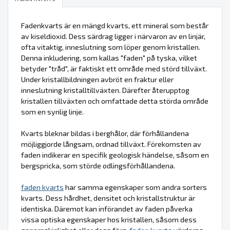
Fadenkvarts är en mängd kvarts, ett mineral som består
av kiseldioxid. Dess särdrag ligger i närvaron av en linjär,
ofta vitaktig, inneslutning som löper genom kristallen.
Denna inkludering, som kallas "faden" på tyska, vilket
betyder "tråd", är faktiskt ett område med störd tillväxt.
Under kristallbildningen avbröt en fraktur eller
inneslutning kristalltillväxten. Därefter återupptog
kristallen tillväxten och omfattade detta störda område
som en synlig linje.
Kvarts bleknar bildas i berghålor, där förhållandena
möjliggjorde långsam, ordnad tillväxt. Förekomsten av
faden indikerar en specifik geologisk händelse, såsom en
bergspricka, som störde odlingsförhållandena.
faden kvarts
har samma egenskaper som andra sorters
kvarts. Dess hårdhet, densitet och kristallstruktur är
identiska. Däremot kan införandet av faden påverka
vissa optiska egenskaper hos kristallen, såsom dess