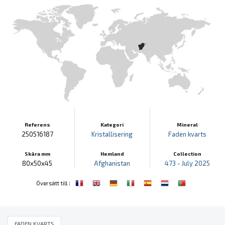
Referens
Kategori
Mineral
250516187
Kristallisering
Faden kvarts
Skära mm
Hemland
Collection
80x50x45
Afghanistan
473 - July 2025
:
Översätt till
FADEN KVARTS