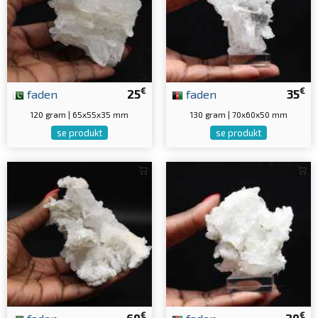
€
€
faden
25
faden
35
120 gram | 65x55x35 mm
130 gram | 70x60x50 mm
se produkt
se produkt
€
€
faden
69
faden
29