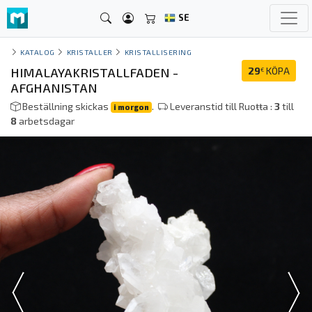
SE
KATALOG
KRISTALLER
KRISTALLISERING
HIMALAYAKRISTALLFADEN -
29
KÖPA
€
AFGHANISTAN
Beställning skickas
.
Leveranstid till Ruoŧŧa :
3
till
i morgon
8
arbetsdagar