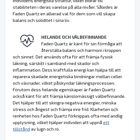
individens energiska struktur, vilket bidrar till
stabiliteten i deras varelse på alla nivåer. Således är
Faden Quartz en allierad val för dem som vill skapa
balans och soliditet i sina liv.
HELANDE OCH VÄLBEFINNANDE
Faden Quartz är känt för sin förmåga att
återställa balans och harmoni i kroppen
och sinnet. Det används ofta för att främja fysisk
läkning, särskilt i samband med skador och
inflammation. Dess kraftfulla energi kan hjälpa till att
reparera skadade energetiska bindningar mellan celler
och vävnader, vilket påskyndar läkningsprocessen.
Förutom dess helande egenskaper är Faden Quartz
också känt för att främja känslomässigt välbefinnande.
Det hjälper till att skingra negativa energier, minska
stress och ångest och främja inre frid. Klarheten och
renheten hos Faden Quartz förknippas ofta med andlig
upplysning, vilket hjälper individen att uppnå
ett
tillstånd
av lugn och ro.