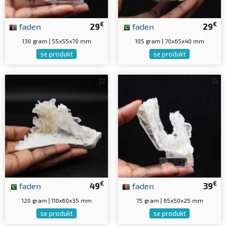
€
€
faden
29
faden
29
130 gram | 55x55x70 mm
105 gram | 70x65x40 mm
se produkt
se produkt
€
€
faden
49
faden
39
120 gram | 110x60x35 mm
75 gram | 65x50x25 mm
se produkt
se produkt