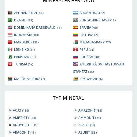
MINERALER PER LAND
AFGHANISTAN
ARGENTINA
(44)
(22)
BRASIL
KONGO-KINSHASA
(129)
(18)
DOMINIKÁNA DÁSSEVÁLDI
SPÁNIA
(8)
(48)
INDONESIA
LIETUVA
(84)
(21)
MAROKKO
MADAGASKAR
(353)
(1717)
MEKSIKO
PERU
(51)
(31)
PAKISTAN
RUOŠŠA
(67)
(80)
TUNISIA
AMERIHKÁ OVTTASTUVVAN
(14)
STÁHTAT
(25)
MÁTTA-AFRIHKÁ
ZIMBABWE
(7)
(6)
TYP MINERAL
»
»
AGAT
AMAZONIT
(125)
(35)
»
»
AMETIST
AMMONIT
(100)
(64)
»
»
ANHYDRITE
APATIT
(15)
(15)
»
»
ARAGONIT
AZURIT
(13)
(58)