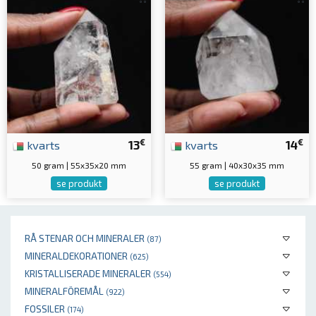
€
€
kvarts
13
kvarts
14
50 gram | 55x35x20 mm
55 gram | 40x30x35 mm
se produkt
se produkt
RÅ STENAR OCH MINERALER
(87)
MINERALDEKORATIONER
(625)
KRISTALLISERADE MINERALER
(554)
MINERALFÖREMÅL
(922)
FOSSILER
(174)