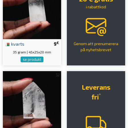
i rabattkod
€
kvarts
9
Genom att prenumerera
på nyhetsbrevet
35 gram | 45x25x20 mm
se produkt
Leverans
*
fri