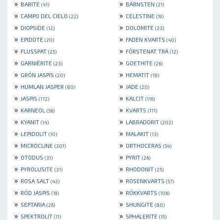
»
»
BARITE
BÄRNSTEN
(41)
(21)
»
»
CAMPO DEL CIELO
CELESTINE
(22)
(19)
»
»
DIOPSIDE
DOLOMITE
(12)
(23)
»
»
EPIDOTE
FADEN KVARTS
(20)
(40)
»
»
FLUSSPAT
FÖRSTENAT TRÄ
(25)
(12)
»
»
GARNIÈRITE
GOETHITE
(23)
(26)
»
»
GRÖN JASPIS
HEMATIT
(20)
(18)
»
»
HUMLAN JASPER
JADE
(80)
(20)
»
»
JASPIS
KALCIT
(172)
(116)
»
»
KARNEOL
KVARTS
(56)
(171)
»
»
KYANIT
LABRADORIT
(14)
(202)
»
»
LEPIDOLIT
MALAKIT
(10)
(13)
»
»
MICROCLINE
ORTHOCERAS
(301)
(54)
»
»
OTODUS
PYRIT
(31)
(26)
»
»
PYROLUSITE
RHODONIT
(31)
(25)
»
»
ROSA SALT
ROSENKVARTS
(42)
(57)
»
»
RÖD JASPIS
RÖKKVARTS
(19)
(106)
»
»
SEPTARIA
SHUNGITE
(26)
(80)
»
»
SPEKTROLIT
SPHALERITE
(11)
(15)