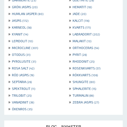
(23)
(26)
»
»
GRÖN JASPIS
HEMATIT
(20)
(18)
»
»
HUMLAN JASPER
JADE
(80)
(20)
»
»
JASPIS
KALCIT
(172)
(116)
»
»
KARNEOL
KVARTS
(56)
(171)
»
»
KYANIT
LABRADORIT
(14)
(202)
»
»
LEPIDOLIT
MALAKIT
(10)
(13)
»
»
MICROCLINE
ORTHOCERAS
(301)
(54)
»
»
OTODUS
PYRIT
(31)
(26)
»
»
PYROLUSITE
RHODONIT
(31)
(25)
»
»
ROSA SALT
ROSENKVARTS
(42)
(57)
»
»
RÖD JASPIS
RÖKKVARTS
(19)
(106)
»
»
SEPTARIA
SHUNGITE
(26)
(80)
»
»
SPEKTROLIT
SPHALERITE
(11)
(15)
»
»
TRILOBIT
TURMALIN
(25)
(99)
»
»
VANADINIT
ZEBRA JASPIS
(39)
(27)
»
ÖKENROS
(35)
BLOG - NYHETER