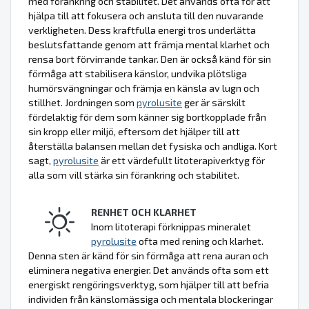
med förankring och stabilitet. Det används ofta för att
hjälpa till att fokusera och ansluta till den nuvarande
verkligheten. Dess kraftfulla energi tros underlätta
beslutsfattande genom att främja mental klarhet och
rensa bort förvirrande tankar. Den är också känd för sin
förmåga att stabilisera känslor, undvika plötsliga
humörsvängningar och främja en känsla av lugn och
stillhet. Jordningen som
pyrolusite
ger är särskilt
fördelaktig för dem som känner sig bortkopplade från
sin kropp eller miljö, eftersom det hjälper till att
återställa balansen mellan det fysiska och andliga. Kort
sagt,
pyrolusite
är ett värdefullt litoterapiverktyg för
alla som vill stärka sin förankring och stabilitet.
RENHET OCH KLARHET
Inom litoterapi förknippas mineralet
pyrolusite
ofta med rening och klarhet.
Denna sten är känd för sin förmåga att rena auran och
eliminera negativa energier. Det används ofta som ett
energiskt rengöringsverktyg, som hjälper till att befria
individen från känslomässiga och mentala blockeringar