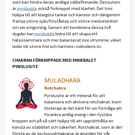
som kan hindra deras andliga välbefinnande. Dessutom
är
pyrolusite
också förknippat med klarhet. Det tros
hjälpa till att klargöra tankar och känslor och därigenom
främja större självförståelse och större medvetenhet
om sin omgivning. Genom att kombinera dessa två
dygder kan
pyrolusite
bidra till att skapa ett
hälsosammare och mer balanserat inre utrymme, vilket
leder till större frid och harmoni i individens liv.
CHAKRAN FÖRKNIPPADE MED MINERALET
PYROLUSITE
MULADHARA
Rotchakra
Pyrolusite är ett mineral för att
balansera och aktivera rotchakrat. Inom
litoterapi är det känt för sin förmåga att
förankra andlig energi i den fysiska
kroppen och på så sätt hjälpa till att upprätthålla en
känsla av stabilitet och säkerhet. Rotchakrat, som är det
första av de sju huvudchakrana, är grunden för vår