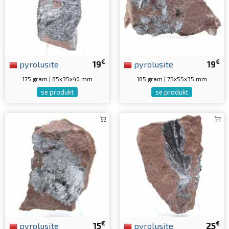
€
€
pyrolusite
19
pyrolusite
19
175 gram | 85x35x40 mm
185 gram | 75x55x35 mm
se produkt
se produkt
€
€
pyrolusite
15
pyrolusite
25