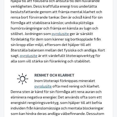
hjälpa till att fokusera och ansluta till den nuvarande
verkligheten. Dess kraftfulla energi tros underlätta
beslutsfattande genom att främja mental klarhet och
rensa bort förvirrande tankar. Den är också känd för sin
förmåga att stabilisera känslor, undvika plötsliga
humörsvängningar och främja en känsla av lugn och
stillhet. Jordningen som
pyrolusite
ger är särskilt
fördelaktig för dem som känner sig bortkopplade från
sin kropp eller miljö, eftersom det hjälper till att
återställa balansen mellan det fysiska och andliga. Kort
sagt,
pyrolusite
är ett värdefullt litoterapiverktyg för
alla som vill stärka sin förankring och stabilitet.
RENHET OCH KLARHET
Inom litoterapi förknippas mineralet
pyrolusite
ofta med rening och klarhet.
Denna sten är känd för sin förmåga att rena auran och
eliminera negativa energier. Det används ofta som ett
energiskt rengöringsverktyg, som hjälper till att befria
individen från känslomässiga och mentala blockeringar
som kan hindra deras andliga välbefinnande. Dessutom