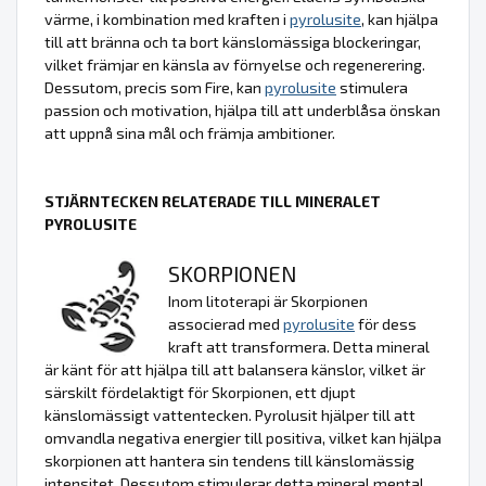
värme, i kombination med kraften i
pyrolusite
, kan hjälpa
till att bränna och ta bort känslomässiga blockeringar,
vilket främjar en känsla av förnyelse och regenerering.
Dessutom, precis som Fire, kan
pyrolusite
stimulera
passion och motivation, hjälpa till att underblåsa önskan
att uppnå sina mål och främja ambitioner.
STJÄRNTECKEN RELATERADE TILL MINERALET
PYROLUSITE
SKORPIONEN
Inom litoterapi är Skorpionen
associerad med
pyrolusite
för dess
kraft att transformera. Detta mineral
är känt för att hjälpa till att balansera känslor, vilket är
särskilt fördelaktigt för Skorpionen, ett djupt
känslomässigt vattentecken. Pyrolusit hjälper till att
omvandla negativa energier till positiva, vilket kan hjälpa
skorpionen att hantera sin tendens till känslomässig
intensitet. Dessutom stimulerar detta mineral mental