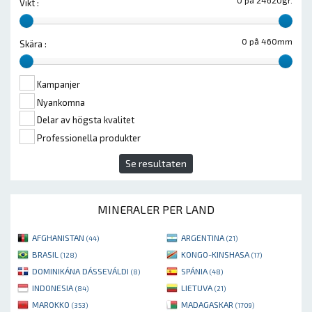
Vikt :
0 på 460mm
Skära :
Kampanjer
Nyankomna
Delar av högsta kvalitet
Professionella produkter
Se resultaten
MINERALER PER LAND
AFGHANISTAN
ARGENTINA
(44)
(21)
BRASIL
KONGO-KINSHASA
(128)
(17)
DOMINIKÁNA DÁSSEVÁLDI
SPÁNIA
(8)
(48)
INDONESIA
LIETUVA
(84)
(21)
MAROKKO
MADAGASKAR
(353)
(1709)