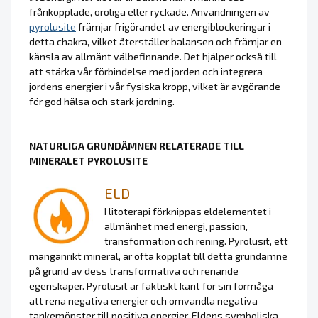
frånkopplade, oroliga eller ryckade. Användningen av
pyrolusite
främjar frigörandet av energiblockeringar i
detta chakra, vilket återställer balansen och främjar en
känsla av allmänt välbefinnande. Det hjälper också till
att stärka vår förbindelse med jorden och integrera
jordens energier i vår fysiska kropp, vilket är avgörande
för god hälsa och stark jordning.
NATURLIGA GRUNDÄMNEN RELATERADE TILL
MINERALET PYROLUSITE
ELD
I litoterapi förknippas eldelementet i
allmänhet med energi, passion,
transformation och rening. Pyrolusit, ett
manganrikt mineral, är ofta kopplat till detta grundämne
på grund av dess transformativa och renande
egenskaper. Pyrolusit är faktiskt känt för sin förmåga
att rena negativa energier och omvandla negativa
tankemönster till positiva energier. Eldens symboliska