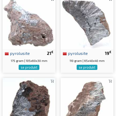
€
€
pyrolusite
21
pyrolusite
19
175 gram | 105x60x30 mm
110 gram | 65x40x40 mm
se produkt
se produkt