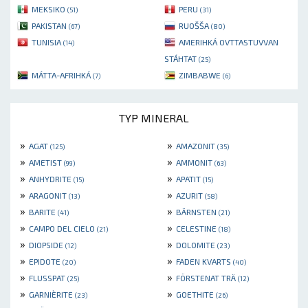
MEKSIKO
PERU
(51)
(31)
PAKISTAN
RUOŠŠA
(67)
(80)
TUNISIA
AMERIHKÁ OVTTASTUVVAN
(14)
STÁHTAT
(25)
MÁTTA-AFRIHKÁ
ZIMBABWE
(7)
(6)
TYP MINERAL
»
»
AGAT
AMAZONIT
(125)
(35)
»
»
AMETIST
AMMONIT
(99)
(63)
»
»
ANHYDRITE
APATIT
(15)
(15)
»
»
ARAGONIT
AZURIT
(13)
(58)
»
»
BARITE
BÄRNSTEN
(41)
(21)
»
»
CAMPO DEL CIELO
CELESTINE
(21)
(18)
»
»
DIOPSIDE
DOLOMITE
(12)
(23)
»
»
EPIDOTE
FADEN KVARTS
(20)
(40)
»
»
FLUSSPAT
FÖRSTENAT TRÄ
(25)
(12)
»
»
GARNIÈRITE
GOETHITE
(23)
(26)