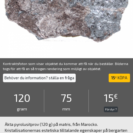
Kontraktsfoton som visar objektet du kommer att få när du beställer. Bilderna
togs för att få en så trogen rendering som möjligt av objektet.
Behöver du information? ställa en fråga
15
KÖPA
€
120
75
15
€
gram
mm
För dyr ?
Äkta pyrolusitprov (120 g) på matris, från Marocko.
Kristallisationernas estetiska tilltalande egenskaper på bergarten