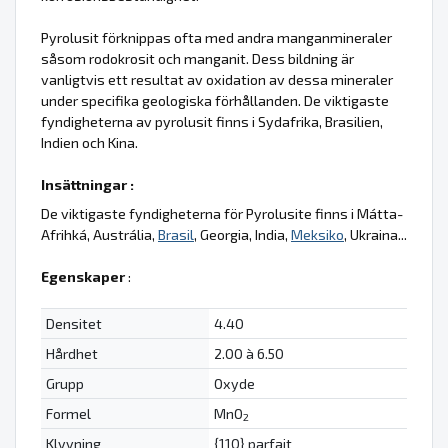
Pyrolusit förknippas ofta med andra manganmineraler
såsom rodokrosit och manganit. Dess bildning är
vanligtvis ett resultat av oxidation av dessa mineraler
under specifika geologiska förhållanden. De viktigaste
fyndigheterna av pyrolusit finns i Sydafrika, Brasilien,
Indien och Kina.
Insättningar :
De viktigaste fyndigheterna för Pyrolusite finns i Mátta-
Afrihká, Austrália,
Brasil
, Georgia, India,
Meksiko
, Ukraina...
Egenskaper
:
Densitet
4.40
Hårdhet
2.00 à 6.50
Grupp
Oxyde
Formel
MnO
2
Klyvning
{110} parfait