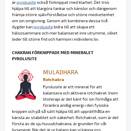
är
pyrolusite
också förknippat med klarhet. Det tros
hjälpa till att klargöra tankar och känslor och därigenom
främja större självförståelse och större medvetenhet
om sin omgivning. Genom att kombinera dessa två
dygder kan
pyrolusite
bidra till att skapa ett
hälsosammare och mer balanserat inre utrymme, vilket
leder till större frid och harmoni i individens liv.
CHAKRAN FÖRKNIPPADE MED MINERALET
PYROLUSITE
MULADHARA
Rotchakra
Pyrolusite är ett mineral för att
balansera och aktivera rotchakrat. Inom
litoterapi är det känt för sin förmåga att
förankra andlig energi i den fysiska
kroppen och på så sätt hjälpa till att upprätthålla en
känsla av stabilitet och säkerhet. Rotchakrat, som är det
första av de sju huvudchakrana, är grunden för vår
livsenergi. När det är ur balans kan vi känna oss