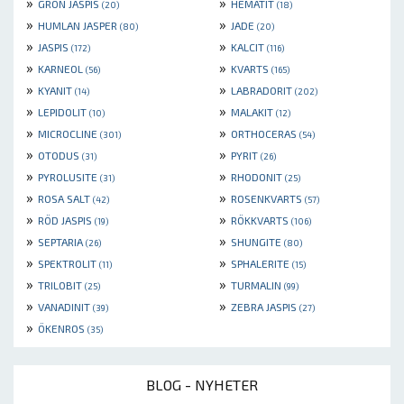
»
»
GRÖN JASPIS
HEMATIT
(20)
(18)
»
»
HUMLAN JASPER
JADE
(80)
(20)
»
»
JASPIS
KALCIT
(172)
(116)
»
»
KARNEOL
KVARTS
(56)
(165)
»
»
KYANIT
LABRADORIT
(14)
(202)
»
»
LEPIDOLIT
MALAKIT
(10)
(12)
»
»
MICROCLINE
ORTHOCERAS
(301)
(54)
»
»
OTODUS
PYRIT
(31)
(26)
»
»
PYROLUSITE
RHODONIT
(31)
(25)
»
»
ROSA SALT
ROSENKVARTS
(42)
(57)
»
»
RÖD JASPIS
RÖKKVARTS
(19)
(106)
»
»
SEPTARIA
SHUNGITE
(26)
(80)
»
»
SPEKTROLIT
SPHALERITE
(11)
(15)
»
»
TRILOBIT
TURMALIN
(25)
(99)
»
»
VANADINIT
ZEBRA JASPIS
(39)
(27)
»
ÖKENROS
(35)
BLOG - NYHETER