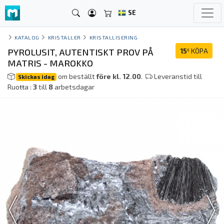
SE
KATALOG
KRISTALLER
KRISTALLISERING
PYROLUSIT, AUTENTISKT PROV PÅ
15
KÖPA
€
MATRIS - MAROKKO
om beställt
före kl. 12.00
.
Leveranstid till
Skickas idag
Ruoŧŧa :
3
till
8
arbetsdagar