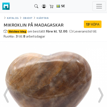
SE
KATALOG
OBJEKT
HJÄRTAN
MIKROKLIN PÅ MADAGASKAR
13
KÖPA
€
om beställt
före kl. 12.00
.
Leveranstid till
Skickas idag
Ruoŧŧa :
3
till
8
arbetsdagar