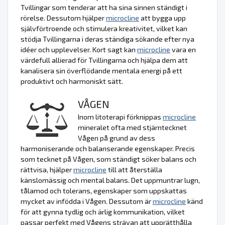
Tvillingar som tenderar att ha sina sinnen ständigt i
rörelse. Dessutom hjälper
microcline
att bygga upp
självförtroende och stimulera kreativitet, vilket kan
stödja Tvillingarna i deras ständiga sökande efter nya
idéer och upplevelser. Kort sagt kan
microcline
vara en
värdefull allierad för Tvillingarna och hjälpa dem att
kanalisera sin överflödande mentala energi på ett
produktivt och harmoniskt sätt.
VÅGEN
Inom litoterapi förknippas
microcline
mineralet ofta med stjärntecknet
Vågen på grund av dess
harmoniserande och balanserande egenskaper. Precis
som tecknet på Vågen, som ständigt söker balans och
rättvisa, hjälper
microcline
till att återställa
känslomässig och mental balans. Det uppmuntrar lugn,
tålamod och tolerans, egenskaper som uppskattas
mycket av infödda i Vågen. Dessutom är
microcline
känd
för att gynna tydlig och ärlig kommunikation, vilket
passar perfekt med Vågens strävan att upprätthålla