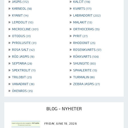
»
»
JASPIS
KALCIT
(172)
(116)
»
»
KARNEOL
KVARTS
(56)
(171)
»
»
KYANIT
LABRADORIT
(14)
(202)
»
»
LEPIDOLIT
MALAKIT
(10)
(13)
»
»
MICROCLINE
ORTHOCERAS
(301)
(55)
»
»
OTODUS
PYRIT
(31)
(27)
»
»
PYROLUSITE
RHODONIT
(31)
(25)
»
»
ROSA SALT
ROSENKVARTS
(42)
(57)
»
»
RÖD JASPIS
RÖKKVARTS
(19)
(106)
»
»
SEPTARIA
SHUNGITE
(26)
(80)
»
»
SPEKTROLIT
SPHALERITE
(11)
(15)
»
»
TRILOBIT
TURMALIN
(25)
(99)
»
»
VANADINIT
ZEBRA JASPIS
(39)
(27)
»
ÖKENROS
(35)
BLOG - NYHETER
FRIDAY, JUNE 19, 2026