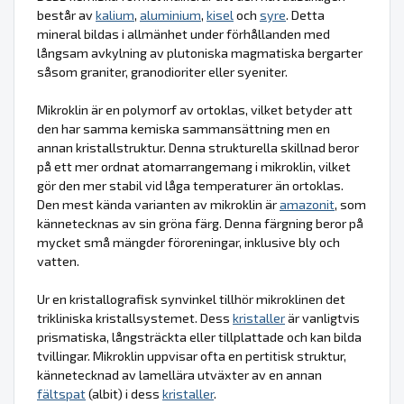
består av
kalium
,
aluminium
,
kisel
och
syre
. Detta
mineral bildas i allmänhet under förhållanden med
långsam avkylning av plutoniska magmatiska bergarter
såsom graniter, granodioriter eller syeniter.
Mikroklin är en polymorf av ortoklas, vilket betyder att
den har samma kemiska sammansättning men en
annan kristallstruktur. Denna strukturella skillnad beror
på ett mer ordnat atomarrangemang i mikroklin, vilket
gör den mer stabil vid låga temperaturer än ortoklas.
Den mest kända varianten av mikroklin är
amazonit
, som
kännetecknas av sin gröna färg. Denna färgning beror på
mycket små mängder föroreningar, inklusive bly och
vatten.
Ur en kristallografisk synvinkel tillhör mikroklinen det
trikliniska kristallsystemet. Dess
kristaller
är vanligtvis
prismatiska, långsträckta eller tillplattade och kan bilda
tvillingar. Mikroklin uppvisar ofta en pertitisk struktur,
kännetecknad av lamellära utväxter av en annan
fältspat
(albit) i dess
kristaller
.