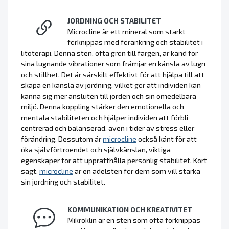
JORDNING OCH STABILITET
Microcline är ett mineral som starkt
förknippas med förankring och stabilitet i
litoterapi. Denna sten, ofta grön till färgen, är känd för
sina lugnande vibrationer som främjar en känsla av lugn
och stillhet. Det är särskilt effektivt för att hjälpa till att
skapa en känsla av jordning, vilket gör att individen kan
känna sig mer ansluten till jorden och sin omedelbara
miljö. Denna koppling stärker den emotionella och
mentala stabiliteten och hjälper individen att förbli
centrerad och balanserad, även i tider av stress eller
förändring. Dessutom är
microcline
också känt för att
öka självförtroendet och självkänslan, viktiga
egenskaper för att upprätthålla personlig stabilitet. Kort
sagt,
microcline
är en ädelsten för dem som vill stärka
sin jordning och stabilitet.
KOMMUNIKATION OCH KREATIVITET
Mikroklin är en sten som ofta förknippas