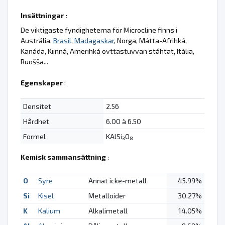
Insättningar :
De viktigaste fyndigheterna för Microcline finns i
Austrália,
Brasil
,
Madagaskar
, Norga, Mátta-Afrihká,
Kanáda, Kiinná, Amerihká ovttastuvvan stáhtat, Itália,
Ruošša...
Egenskaper
:
Densitet
2.56
Hårdhet
6.00 à 6.50
Formel
KAlSi
O
3
8
Kemisk sammansättning
:
O
Syre
Annat icke-metall
45.99%
Si
Kisel
Metalloider
30.27%
K
Kalium
Alkalimetall
14.05%