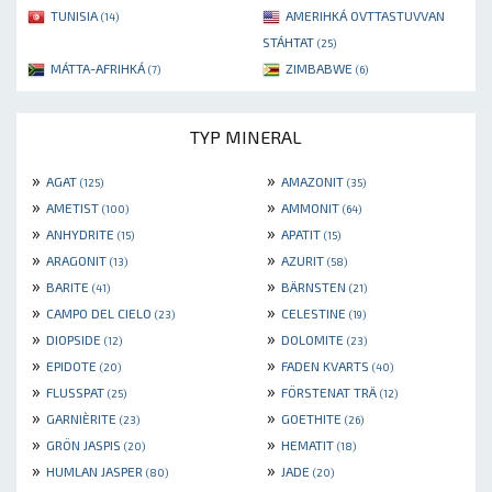
TUNISIA
AMERIHKÁ OVTTASTUVVAN
(14)
STÁHTAT
(25)
MÁTTA-AFRIHKÁ
ZIMBABWE
(7)
(6)
TYP MINERAL
»
»
AGAT
AMAZONIT
(125)
(35)
»
»
AMETIST
AMMONIT
(100)
(64)
»
»
ANHYDRITE
APATIT
(15)
(15)
»
»
ARAGONIT
AZURIT
(13)
(58)
»
»
BARITE
BÄRNSTEN
(41)
(21)
»
»
CAMPO DEL CIELO
CELESTINE
(23)
(19)
»
»
DIOPSIDE
DOLOMITE
(12)
(23)
»
»
EPIDOTE
FADEN KVARTS
(20)
(40)
»
»
FLUSSPAT
FÖRSTENAT TRÄ
(25)
(12)
»
»
GARNIÈRITE
GOETHITE
(23)
(26)
»
»
GRÖN JASPIS
HEMATIT
(20)
(18)
»
»
HUMLAN JASPER
JADE
(80)
(20)