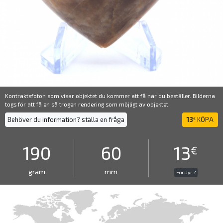
Kontraktsfoton som visar objektet du kommer att få när du beställer. Bilderna
togs för att få en så trogen rendering som möjligt av objektet.
Behöver du information? ställa en fråga
13
KÖPA
€
190
60
13
€
gram
mm
För dyr ?