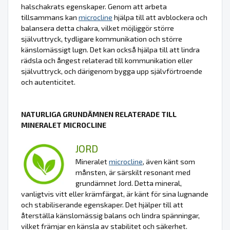
halschakrats egenskaper. Genom att arbeta
tillsammans kan
microcline
hjälpa till att avblockera och
balansera detta chakra, vilket möjliggör större
självuttryck, tydligare kommunikation och större
känslomässigt lugn. Det kan också hjälpa till att lindra
rädsla och ångest relaterad till kommunikation eller
självuttryck, och därigenom bygga upp självförtroende
och autenticitet.
NATURLIGA GRUNDÄMNEN RELATERADE TILL
MINERALET MICROCLINE
JORD
Mineralet
microcline
, även känt som
månsten, är särskilt resonant med
grundämnet Jord. Detta mineral,
vanligtvis vitt eller krämfärgat, är känt för sina lugnande
och stabiliserande egenskaper. Det hjälper till att
återställa känslomässig balans och lindra spänningar,
vilket främjar en känsla av stabilitet och säkerhet.