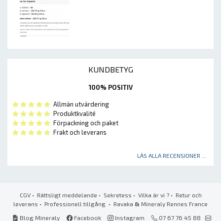
KUNDBETYG
100% POSITIV
Allmän utvärdering
Produktkvalité
Förpackning och paket
Frakt och leverans
LÄS ALLA RECENSIONER ...
CGV
•
Rättsligt meddelande
•
Sekretess
•
Vilka är vi ?
•
Retur och
leverans
•
Professionell tillgång
• Ravaka
&
Mineraly Rennes France
Blog Mineraly
Facebook
Instagram
07 67 76 45 88