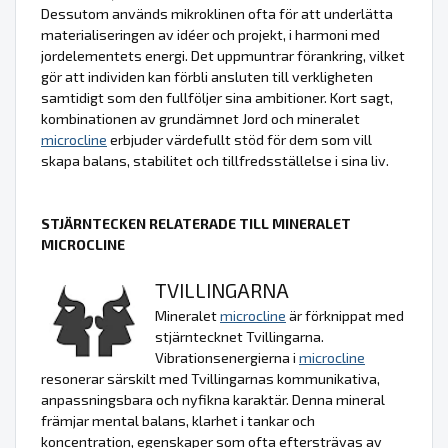
Dessutom används mikroklinen ofta för att underlätta
materialiseringen av idéer och projekt, i harmoni med
jordelementets energi. Det uppmuntrar förankring, vilket
gör att individen kan förbli ansluten till verkligheten
samtidigt som den fullföljer sina ambitioner. Kort sagt,
kombinationen av grundämnet Jord och mineralet
microcline
erbjuder värdefullt stöd för dem som vill
skapa balans, stabilitet och tillfredsställelse i sina liv.
STJÄRNTECKEN RELATERADE TILL MINERALET
MICROCLINE
TVILLINGARNA
Mineralet
microcline
är förknippat med
stjärntecknet Tvillingarna.
Vibrationsenergierna i
microcline
resonerar särskilt med Tvillingarnas kommunikativa,
anpassningsbara och nyfikna karaktär. Denna mineral
främjar mental balans, klarhet i tankar och
koncentration, egenskaper som ofta eftersträvas av