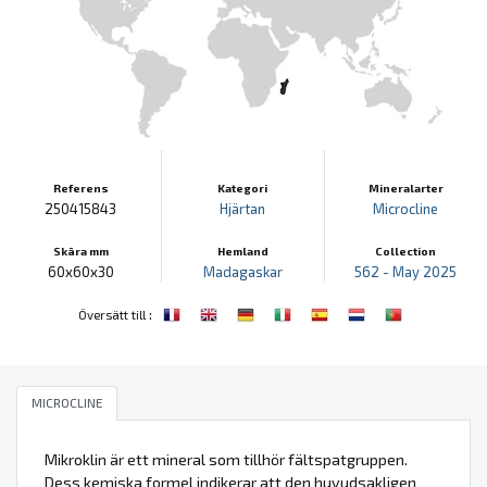
Referens
Kategori
Mineralarter
250415843
Hjärtan
Microcline
Skära mm
Hemland
Collection
60x60x30
Madagaskar
562 - May 2025
:
Översätt till
MICROCLINE
Mikroklin är ett mineral som tillhör fältspatgruppen.
Dess kemiska formel indikerar att den huvudsakligen