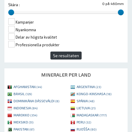
0 på 460mm
Skära :
Kampanjer
Nyankomna
Delar av högsta kvalitet
Professionella produkter
Se resultaten
MINERALER PER LAND
AFGHANISTAN
ARGENTINA
(44)
(23)
BRASIL
KONGO-KINSHASA
(129)
(18)
DOMINIKÁNA DÁSSEVÁLDI
SPÁNIA
(8)
(48)
INDONESIA
LIETUVA
(84)
(21)
MAROKKO
MADAGASKAR
(354)
(1717)
MEKSIKO
PERU
(51)
(32)
PAKISTAN
RUOŠŠA
(67)
(80)